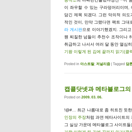
이 좌우할 수 있는 구라덩어리이며,
담긴 제목 되겠다. 그런 악의적 의도
적인 것이, 만약 그랬다면 팩트 그대
라 게시판
으로 이야기했겠지. 그리고
웬 찌질한 넘들이 추천수 조작이나 
취급하고 나서서 여러 달 동안 열심
기왕 이렇게 된 김에 끝까지 읽기(클
Posted in
아스트랄
,
저널리즘
|
Tagged
담
캡콜닷넷과 메타블로그의
Posted on
2009. 03. 06.
!@#… 최근 나름대로 좀 히트친 듯
인장의 주장
처럼 과연 메타사이트의 저
그 실상 가운데 메타블로그 사이트들
기왕 이렇게 된 김에 끝까지 읽기(클