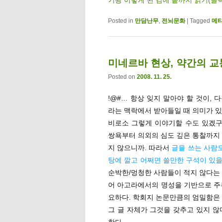
Posted in
만담난무
,
전뇌문화
|
Tagged
메
미네르바 현상, 약간의 
Posted on
2008. 11. 25.
!@#… 항상 잊지 말아야 할 것이,
라는 맥락에서 받아들일 때 의미가 있
비로소 그렇게 이야기할 수도 있겠구
쌍욕부터 의외의 심도 깊은 통찰까지 
지 않으니까. 따라서
글을 쓰는 사람도
탕에 깔고 어쩌면 쓸만한 구석이 있
순박한/멍청한 사람들이 적지 않다는 
어 아고라에서의 명성을 기반으로 주
요하다. 학회지 논문만큼의 엄밀함은 
그 글 자체가 그것을 갖추고 있지 않
한다.