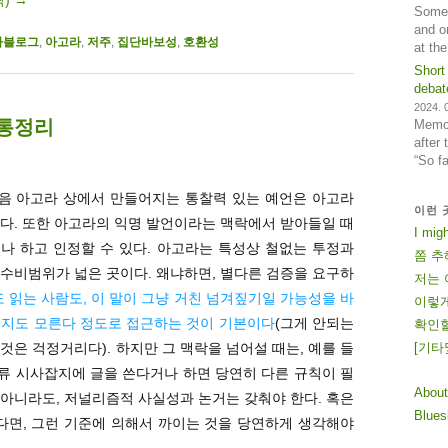
Some 
and o
타블로그
,
아고라
,
저주
,
집단바보성
,
호환성
at th
Short
debat
2024. 0
교통정리
Memos
after
“So f
 다음 아고라 상에서 만들어지는 통찰력 있는 예언은 아고라
이런 
다. 또한 아고라의 익명 발언이라는 맥락에서 받아들일 때
I mig
나 하고 인정할 수 있다. 아고라는 특성상 철없는 투정과
쫌 추
수비범위가 넓은 곳이다. 왜냐하면, 별다른 검증을 요구하
저는 
 읽는 사람도, 이 말이 그냥 거친 넘겨짚기일 가능성을 바
이렇게
을지도 모른다 정도로 접근하는 것이 기본이다
(그게 안되는
확인할
것은 걱정거리다). 하지만 그 맥락을 넘어설 때는, 예를 들
[
기
타
류 시사잡지에 글을 쓴다거나 하면 당연히 다른 규칙이 필
About
아니라도, 저널리즘적 사실성과 논거는 갖춰야 한다. 혹은
Blue
다면, 그런 기준에 의해서 까이는 것을 당연하게 생각해야