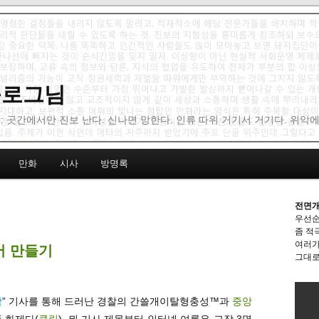
 블로그님
: 곳간에서만 진보 난다. 신나면 망한다. 인류 따위 거기서 거기다. 위악
만화
시사
방명록
전면개
우선순
좀 적
여러가
어 만들기
그대로
작
” 기사를 통해 드러난 경찰의 간쓸개이탈형충성™과
중앙
 화제다(
클릭
). 뭐 기사 제목부터 인터넷 여론은 고작 3명