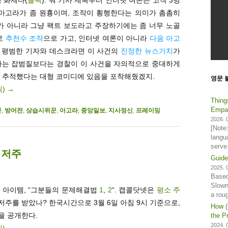
 아고라가 좀 원흉이며, 조작이 횡행한다는 의미가 촘촘히
가 아니라 그냥 팩트 보도라고 주장하기에는 좀 너무 노골
로
추천수 조작
으로 가고, 인터넷 여론이 아니라
다음 아고
 평범한 기자와 데스크라면 이 사건의
진정한 뉴스가치
가
하는 잡범질보다는 경찰이 이 사건을 자의적으로 중대하게
히 추적했다는 대형 코미디에 있음을 포착해줬겠지.
영문 
릭)
→
Thing
Empat
론
,
방어전
,
상습시위꾼
,
아고라
,
중앙일보
,
지사정신
,
프레이밍
2026. 0
[Note
langu
serve
 저주
Guide
2025. 0
Based
Slown
한 아이템, “그분들의 문제해결법
1
,
2
“. 캡콜닷넷은
평소 주
a rou
주를 받았나? 한국시간으로 3월 6일 아침 9시 기준으로,
How (
을 공개한다.
the Pr
2024. 0
릭)
→