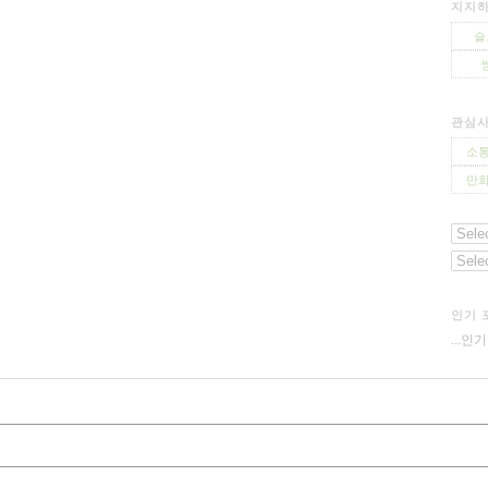
지지하
슬
관심
소통
만화
인기 
...인