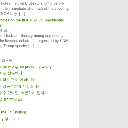
notes I left on Bluesky, slightly before
n the immediate aftermath of the shooting
e GOP rally, […]
 notes on the first 2024 US presidential
e
6. 28.
 I took on Bluesky during and shortly
 the livecast debate, as organized by CNN.
ar, Trump speaks […]
곳입니다.
ht be wrong, so prove me wrong.
해도,정밀하게.
여러분 편이 아닙니다.
 감동적인데 사실일리가.
 수 있다면, 추론하지 맙시다.
몇
몇
지
향
점
들
]
 me (in English)
sky @capcold