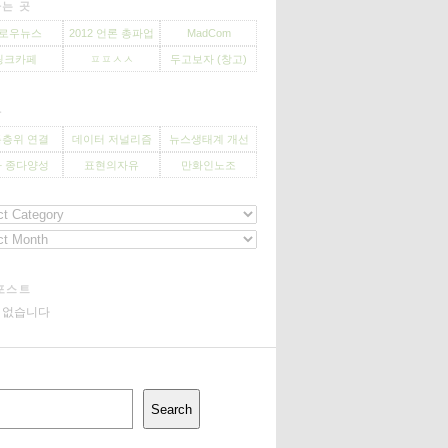
는 곳
로우뉴스
2012 언론 총파업
MadCom
씽크카페
ㅍㅍㅅㅅ
두고보자 (창고)
사
층위 연결
데이터 저널리즘
뉴스생태계 개선
 종다양성
표현의자유
만화인노조
포스트
기 없습니다
Search