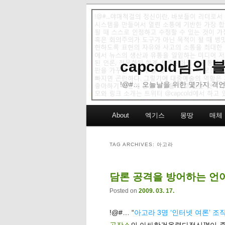
capcold님의
!@#… 오늘날을 위한 몇가지 격언
Main menu
About
엑기스
몽땅
매체
Skip to primary content
Skip to secondary content
TAG ARCHIVES:
아고라
담론 공격을 방어하는 언
Posted on
2009. 03. 17.
!@#… “
아고라 3명 ‘인터넷 여론’ 조
공작소
의 아싸한건올렸다정신™이 좀