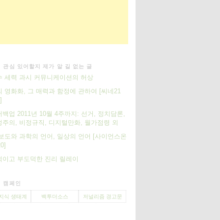
 관심 있어할지 제가 알 길 없는 글
 세력 과시 커뮤니케이션의 허상
 영화화, 그 매력과 함정에 관하여 [씨네21
]
백업 2011년 10월 4주까지: 선거, 정치담론,
주의, 비정규직, 디지털만화, 월가점령 외
보도와 과학의 언어, 일상의 언어 [사이언스온
0]
적이고 부도덕한 진리 릴레이
 캠페인
지식 생태계
백투더소스
저널리즘 경고문