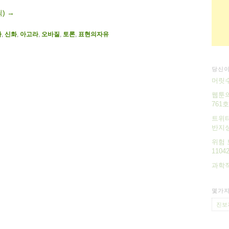
릭)
→
바
,
신화
,
아고라
,
오바질
,
토론
,
표현의자유
당신이
머릿수
웹툰의
761호
트위터
반지성
위험 
11042
과학
몇가지
진보