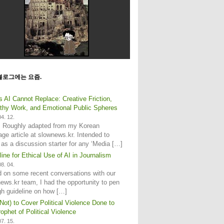
블로그에는 요즘.
s AI Cannot Replace: Creative Friction,
hy Work, and Emotional Public Spheres
4. 12.
: Roughly adapted from my Korean
age article at slownews.kr. Intended to
 as a discussion starter for any ‘Media […]
line for Ethical Use of AI in Journalism
8. 04.
 on some recent conversations with our
ews.kr team, I had the opportunity to pen
gh guideline on how […]
Not) to Cover Political Violence Done to
ophet of Political Violence
7. 15.