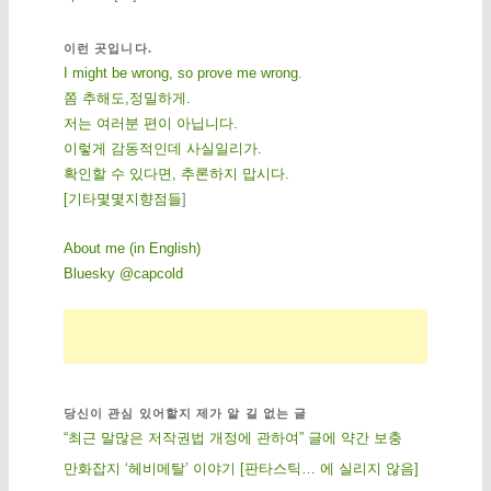
이런 곳입니다.
I might be wrong, so prove me wrong.
쫌 추해도,정밀하게.
저는 여러분 편이 아닙니다.
이렇게 감동적인데 사실일리가.
확인할 수 있다면, 추론하지 맙시다.
[
기
타
몇
몇
지
향
점
들
]
About me (in English)
Bluesky @capcold
당신이 관심 있어할지 제가 알 길 없는 글
“최근 말많은 저작권법 개정에 관하여” 글에 약간 보충
만화잡지 ‘헤비메탈’ 이야기 [판타스틱… 에 실리지 않음]