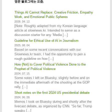
영문 블로그에는 요즘.
Things AI Cannot Replace: Creative Friction, Empathy
Work, and Emotional Public Spheres
2026. 04. 12.
[Note: Roughly adapted from my Korean language
article at slownews.kr. Intended to serve as a
discussion starter for any ‘Media […]
Guideline for Ethical Use of AI in Journalism
2025. 08. 04.
Based on some recent conversations with our
Slownews.kr team, I had the opportunity to pen a
rough guideline on how […]
How (Not) to Cover Political Violence Done to the
Prophet of Political Violence
2024. 07. 15.
Some notes I left on Bluesky, slightly before and on
the immediate aftermath of the shooting at the GOP
rally, […]
Short notes on the first 2024 US presidential debate
2024. 06. 28.
Memos I took on Bluesky during and shortly after the
livecast debate, as organized by CNN. “So far, Trump
speaks […]