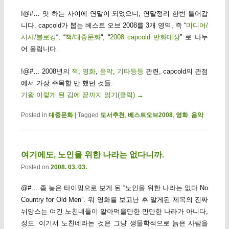
!@#… 앗 하는 사이에 연말이 되었으니, 연말정리 한번 들어갑
니다. capcold가 뽑는 베스트 오브 2008를 3개 영역, 즉 “
미디어/
시사/블로깅
“, “
책/대중문화
“, “
2008 capcold 만화대상
” 로 나누
어 올립니다.
!@#… 2008년의
책
,
영화
,
음악
,
기타등등
관련, capcold의 관점
에서 가장 주목할 만 했던 것들.
기왕 이렇게 된 김에 끝까지 읽기(클릭)
→
Posted in
대중문화
|
Tagged
도서추천
,
베스트오브2008
,
영화
,
음악
여기에도, 노인을 위한 나라는 없다니까.
Posted on
2008. 03. 03.
@#… 좀 늦은 타이밍으로 보게 된 “노인을 위한 나라는 없다 No
Country for Old Men”. 뭐 영화를 보고난 후 알게된 제목의 진짜
뉘앙스는 여긴 노친네들이 알아먹을만한 만만한 나라가 아니다,
정도. 여기서 노친네라는 것은 그냥 생물학적으로 늙은 사람을