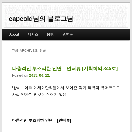
capcold님의 블로그님
Main menu
About
엑기스
몽땅
방명록
Skip to primary content
Skip to secondary content
TAG ARCHIVES:
영화
다층적인 부조리한 인연 – 인터뷰 [기획회의 345호]
Posted on
2013. 06. 12.
!@#… 이후 에세이만화들에서 보여준 작가 특유의 유머코드도
사실 약간씩 씨앗이 심어져 있음.
다층적인 부조리한 인연 – [인터뷰]