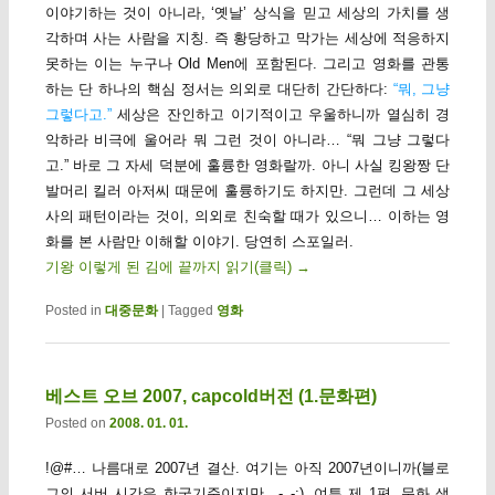
이야기하는 것이 아니라, ‘옛날’ 상식을 믿고 세상의 가치를 생
각하며 사는 사람을 지칭. 즉 황당하고 막가는 세상에 적응하지
못하는 이는 누구나 Old Men에 포함된다. 그리고 영화를 관통
하는 단 하나의 핵심 정서는 의외로 대단히 간단하다:
“뭐, 그냥
그렇다고.”
세상은 잔인하고 이기적이고 우울하니까 열심히 경
악하라 비극에 울어라 뭐 그런 것이 아니라… “뭐 그냥 그렇다
고.” 바로 그 자세 덕분에 훌륭한 영화랄까. 아니 사실 킹왕짱 단
발머리 킬러 아저씨 때문에 훌륭하기도 하지만. 그런데 그 세상
사의 패턴이라는 것이, 의외로 친숙할 때가 있으니… 이하는 영
화를 본 사람만 이해할 이야기. 당연히 스포일러.
기왕 이렇게 된 김에 끝까지 읽기(클릭)
→
Posted in
대중문화
|
Tagged
영화
베스트 오브 2007, capcold버전 (1.문화편)
Posted on
2008. 01. 01.
!@#… 나름대로 2007년 결산. 여기는 아직 2007년이니까(블로
그의 서버 시간은 한국기준이지만…-_-;). 여튼 제 1편, 문화 생