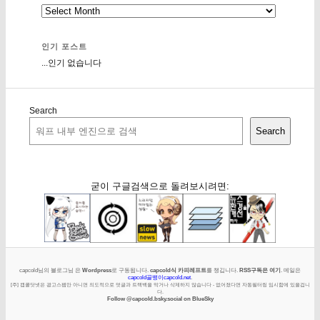
인기 포스트
...인기 없습니다
Search
Search
굳이 구글검색으로 돌려보시려면:
capcold님의 블로그님 은
Wordpress
로 구동됩니다.
capcold식 카피레프트
를 챙깁니다.
RSS구독은 여기
. 메일은
capcold골뱅이capcold.net
.
[주] 캡콜닷넷은 광고스팸만 아니면 의도적으로 덧글과 트랙백을 막거나 삭제하지 않습니다 - 없어졌다면 자동필터링 임시함에 있을겁니
다.
Follow @capcold.bsky.social on BlueSky