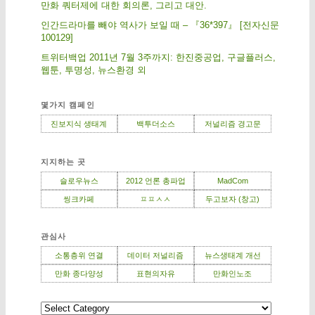
만화 쿼터제에 대한 회의론, 그리고 대안.
인간드라마를 빼야 역사가 보일 때 – 『36*397』 [전자신문
100129]
트위터백업 2011년 7월 3주까지: 한진중공업, 구글플러스,
웹툰, 투명성, 뉴스환경 외
몇가지 캠페인
진보지식 생태계
백투더소스
저널리즘 경고문
지지하는 곳
슬로우뉴스
2012 언론 총파업
MadCom
씽크카페
ㅍㅍㅅㅅ
두고보자 (창고)
관심사
소통층위 연결
데이터 저널리즘
뉴스생태계 개선
만화 종다양성
표현의자유
만화인노조