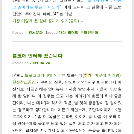
것에 대한 궁극의 호기심, 그것은 바로…
“도대체 !@#… 라는
그 말머리는 무슨 의미인가”
. 이제 드디어 그 질문에 대한 모범
답안이 주어진다. 에에, ’42’는 아님.
기왕 이렇게 된 김에 끝까지 읽기(클릭)
→
Posted in
전뇌문화
|
Tagged
개성
,
말머리
,
온라인문화
블코에 인터뷰 떴습니다
Posted on
2009. 04. 24.
!@#…
블로그코리아에 인터뷰
떴습니다(
추가
:
이곳에 미러링
).
현실창조공간
리수령님 진행, 당연히 각각 지구 반대편에서 메
신저로. 지금껏 해본 인터뷰나 기사용 발언 취재 가운데 가장 원
래 한 말(아니 이 경우는 오고 가는 이야기의 흐름이 워낙 좋은
편이라, ‘나눈 대화’)과 격차가 적은, 날 것의 생동감이 잘 살아있
는 경우라고 평가합니다. 여튼 1.개인소개, 2.만화이야기, 3.블
로그이야기, 4.좀 더 폭넓은 온라인 이야기 등 나름 이 곳의 여
러 관심주제를 골고루 담고 있는 살이 되고 피가 되고 뼈가 되는
만담이 펼쳐집니다. 가서 읽고 감동/실망의 눈물을 흘리며, c모