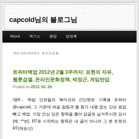
capcold님의 블로그님
Main menu
About
엑기스
몽땅
방명록
Skip to primary content
Skip to secondary content
TAG ARCHIVES:
온라인문화
트위터백업 2012년 2월 3주까지: 표현의 자유,
웹툰검열, 온라인문화정책, 박정근, 게임탄압
Posted on
2012. 02. 20.
!@#… 떡밥 단편들의 북마크와 간단멘트 기록용 트위터
@capcold, 그 가운데 새글 알림과 별 첨가 내용 없는 단순 응답
빼고 백업. 가장 인상 깊은 항목을 뽑아 답글로 남겨주시면 감사
(예: **번). RT로 시작하는 항목은 내 글이 아니라 그 분 트윗의
RT(재송신).