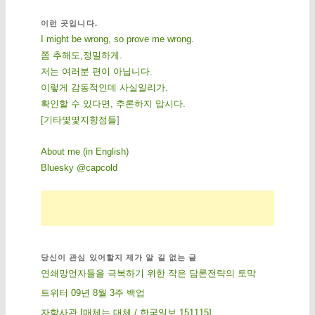
이런 곳입니다.
I might be wrong, so prove me wrong.
쫌 추해도,정밀하게.
저는 여러분 편이 아닙니다.
이렇게 감동적인데 사실일리가.
확인할 수 있다면, 추론하지 맙시다.
[
기
타
몇
몇
지
향
점
들
]
About me (in English)
Bluesky @capcold
당신이 관심 있어할지 제가 알 길 없는 글
연쇄망언자들을 극복하기 위한 작은 담론전략의 토막
트위터 09년 8월 3주 백업
자학사관 [매체는 대체 / 한국일보 151115]