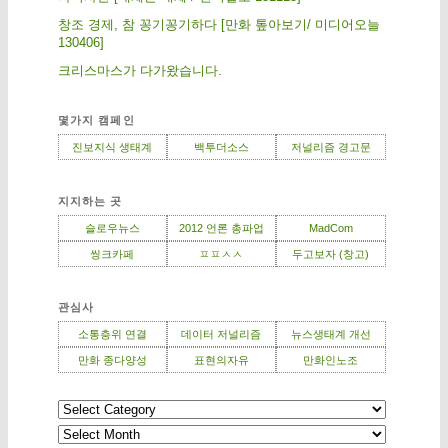
창조 경제, 참 꽁기꽁기하다 [만화 톺아보기/ 미디어오늘
130406]
크리스마스가 다가왔습니다.
몇가지 캠페인
진보지식 생태계
백투더소스
저널리즘 경고문
지지하는 곳
슬로우뉴스
2012 언론 총파업
MadCom
씽크카페
ㅍㅍㅅㅅ
두고보자 (창고)
관심사
소통층위 연결
데이터 저널리즘
뉴스생태계 개선
만화 종다양성
표현의자유
만화인노조