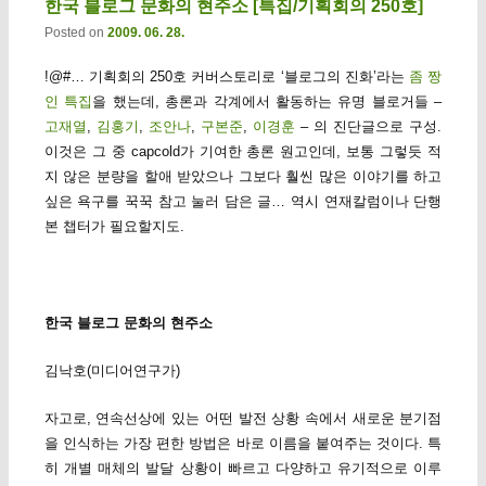
한국 블로그 문화의 현주소 [특집/기획회의 250호]
Posted on
2009. 06. 28.
!@#… 기획회의 250호 커버스토리로 ‘블로그의 진화’라는
좀 짱
인 특집
을 했는데, 총론과 각계에서 활동하는 유명 블로거들 –
고재열
,
김홍기
,
조안나
,
구본준
,
이경훈
– 의 진단글으로 구성.
이것은 그 중 capcold가 기여한 총론 원고인데, 보통 그렇듯 적
지 않은 분량을 할애 받았으나 그보다 훨씬 많은 이야기를 하고
싶은 욕구를 꾹꾹 참고 눌러 담은 글… 역시 연재칼럼이나 단행
본 챕터가 필요할지도.
한국 블로그 문화의 현주소
김낙호(미디어연구가)
자고로, 연속선상에 있는 어떤 발전 상황 속에서 새로운 분기점
을 인식하는 가장 편한 방법은 바로 이름을 붙여주는 것이다. 특
히 개별 매체의 발달 상황이 빠르고 다양하고 유기적으로 이루