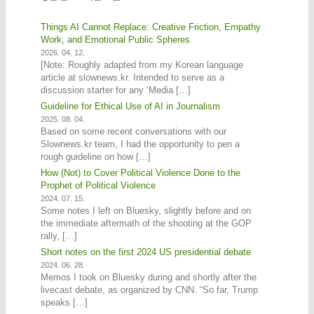
Things AI Cannot Replace: Creative Friction, Empathy
Work, and Emotional Public Spheres
2026. 04. 12.
[Note: Roughly adapted from my Korean language
article at slownews.kr. Intended to serve as a
discussion starter for any ‘Media […]
Guideline for Ethical Use of AI in Journalism
2025. 08. 04.
Based on some recent conversations with our
Slownews.kr team, I had the opportunity to pen a
rough guideline on how […]
How (Not) to Cover Political Violence Done to the
Prophet of Political Violence
2024. 07. 15.
Some notes I left on Bluesky, slightly before and on
the immediate aftermath of the shooting at the GOP
rally, […]
Short notes on the first 2024 US presidential debate
2024. 06. 28.
Memos I took on Bluesky during and shortly after the
livecast debate, as organized by CNN. “So far, Trump
speaks […]