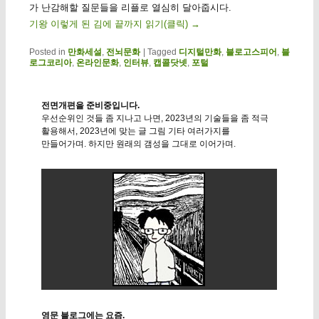
가 난감해할 질문들을 리플로 열심히 달아줍시다.
기왕 이렇게 된 김에 끝까지 읽기(클릭)
→
Posted in
만화세설
,
전뇌문화
|
Tagged
디지털만화
,
블로고스피어
,
블
로그코리아
,
온라인문화
,
인터뷰
,
캡콜닷넷
,
포털
전면개편을 준비중입니다.
우선순위인 것들 좀 지나고 나면, 2023년의 기술들을 좀 적극
활용해서, 2023년에 맞는 글 그림 기타 여러가지를
만들어가며. 하지만 원래의 갬성을 그대로 이어가며.
영문 블로그에는 요즘.