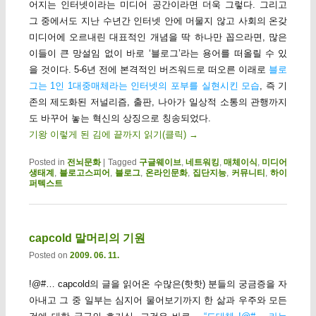
어지는 인터넷이라는 미디어 공간이라면 더욱 그렇다. 그리고
그 중에서도 지난 수년간 인터넷 안에 머물지 않고 사회의 온갖
미디어에 오르내린 대표적인 개념을 딱 하나만 꼽으라면, 많은
이들이 큰 망설임 없이 바로 ‘블로그’라는 용어를 떠올릴 수 있
을 것이다. 5-6년 전에 본격적인 버즈워드로 떠오른 이래로
블로
그는 1인 1대중매체라는 인터넷의 포부를 실현시킨 모습
, 즉 기
존의 제도화된 저널리즘, 출판, 나아가 일상적 소통의 관행까지
도 바꾸어 놓는 혁신의 상징으로 칭송되었다.
기왕 이렇게 된 김에 끝까지 읽기(클릭)
→
Posted in
전뇌문화
|
Tagged
구글웨이브
,
네트워킹
,
매체이식
,
미디어
생태계
,
블로고스피어
,
블로그
,
온라인문화
,
집단지능
,
커뮤니티
,
하이
퍼텍스트
capcold 말머리의 기원
Posted on
2009. 06. 11.
!@#… capcold의 글을 읽어온 수많은(핫핫) 분들의 궁금증을 자
아내고 그 중 일부는 심지어 물어보기까지 한 삶과 우주와 모든