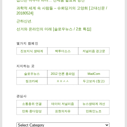
잡스는 아무나 하나… 신제품 발표회 망신
과학적 세계 속 사람들 – 슈뢰딩거의 고양희 [고대신문 /
20180524]
근하신년.
선거와 온라인의 미래 [슬로우뉴스 / 2호 특집]
몇가지 캠페인
진보지식 생태계
백투더소스
저널리즘 경고문
지지하는 곳
슬로우뉴스
2012 언론 총파업
MadCom
씽크카페
ㅍㅍㅅㅅ
두고보자 (창고)
관심사
소통층위 연결
데이터 저널리즘
뉴스생태계 개선
만화 종다양성
표현의자유
만화인노조