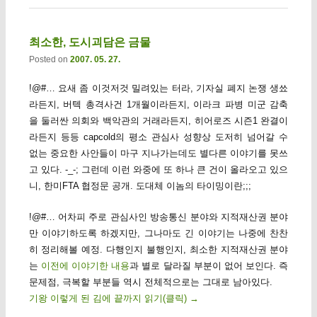
최소한, 도시괴담은 금물
Posted on
2007. 05. 27.
!@#… 요새 좀 이것저것 밀려있는 터라, 기자실 폐지 논쟁 생쑈
라든지, 버텍 총격사건 1개월이라든지, 이라크 파병 미군 감축
을 둘러싼 의회와 백악관의 거래라든지, 히어로즈 시즌1 완결이
라든지 등등 capcold의 평소 관심사 성향상 도저히 넘어갈 수
없는 중요한 사안들이 마구 지나가는데도 별다른 이야기를 못쓰
고 있다. -_-; 그런데 이런 와중에 또 하나 큰 건이 올라오고 있으
니, 한미FTA 협정문 공개. 도대체 이놈의 타이밍이란;;;
!@#… 어차피 주로 관심사인 방송통신 분야와 지적재산권 분야
만 이야기하도록 하겠지만, 그나마도 긴 이야기는 나중에 찬찬
히 정리해볼 예정. 다행인지 불행인지, 최소한 지적재산권 분야
는
이전에 이야기한 내용
과 별로 달라질 부분이 없어 보인다. 즉
문제점, 극복할 부분들 역시 전체적으로는 그대로 남아있다.
기왕 이렇게 된 김에 끝까지 읽기(클릭)
→