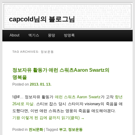
capcold님의 블로그님
Main menu
About
엑기스
몽땅
방명록
Skip to primary content
Skip to secondary content
TAG ARCHIVES:
정보운동
정보자유 활동가 애런 스워츠Aaron Swartz의
명복을
Posted on
2013. 01. 13.
!@#… 정보자유 활동가
애런 스워츠 Aaron Swartz
가 고작
향년
26세로 자살
. 스티브 잡스 당시 스타이자 visionary의 죽음을 애
도했다면, 이번 애런 스워츠는 영웅의 죽음을 애도해야겠다.
기왕 이렇게 된 김에 끝까지 읽기(클릭)
→
Posted in
전뇌문화
|
Tagged
부고
,
정보운동