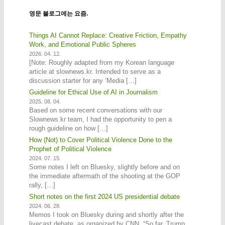
영문 블로그에는 요즘.
Things AI Cannot Replace: Creative Friction, Empathy
Work, and Emotional Public Spheres
2026. 04. 12.
[Note: Roughly adapted from my Korean language
article at slownews.kr. Intended to serve as a
discussion starter for any ‘Media […]
Guideline for Ethical Use of AI in Journalism
2025. 08. 04.
Based on some recent conversations with our
Slownews.kr team, I had the opportunity to pen a
rough guideline on how […]
How (Not) to Cover Political Violence Done to the
Prophet of Political Violence
2024. 07. 15.
Some notes I left on Bluesky, slightly before and on
the immediate aftermath of the shooting at the GOP
rally, […]
Short notes on the first 2024 US presidential debate
2024. 06. 28.
Memos I took on Bluesky during and shortly after the
livecast debate, as organized by CNN. “So far, Trump