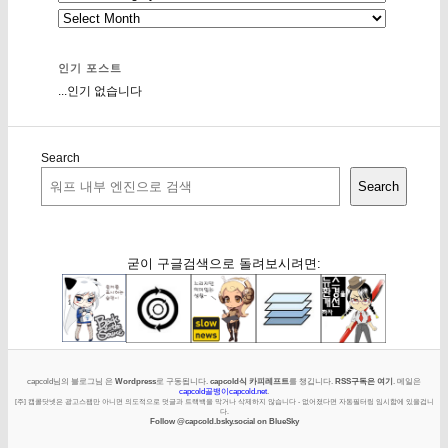
인기 포스트
...인기 없습니다
Search
Search
굳이 구글검색으로 돌려보시려면:
capcold님의 블로그님 은
Wordpress
로 구동됩니다.
capcold식 카피레프트
를 챙깁니다.
RSS구독은 여기
. 메일은
capcold골뱅이capcold.net
.
[주] 캡콜닷넷은 광고스팸만 아니면 의도적으로 덧글과 트랙백을 막거나 삭제하지 않습니다 - 없어졌다면 자동필터링 임시함에 있을겁니
다.
Follow @capcold.bsky.social on BlueSky