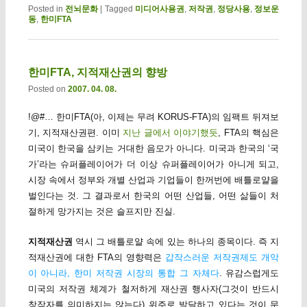
Posted in
전뇌문화
|
Tagged
미디어사용권
,
저작권
,
정당사용
,
정보운
동
,
한미FTA
한미FTA, 지적재산권의 향방
Posted on
2007. 04. 08.
!@#… 한미FTA(아, 이제는 무려 KORUS-FTA)의 임팩트 뒤져보
기, 지적재산권편. 이미
지난 글에서 이야기했듯
, FTA의 핵심은
미국이 한국을 삼키는 거대한 음모가 아니다. 미국과 한국의 ‘국
가’라는 슈퍼플레이어가 더 이상 슈퍼플레이어가 아니게 되고,
시장 속에서 정부와 개별 산업과 기업들이 한꺼번에 배틀로얄을
벌인다는 것. 그 결과로서 한국의 어떤 산업들, 어떤 삶들이 처
절하게 망가지는 것은 슬프지만 진실.
지적재산권
역시 그 배틀로얄 속에 있는 하나의 종목이다. 즉 지
적재산권에 대한 FTA의 영향력은
갑작스러운 저작권제도 개악
이 아니라, 한미 저작권 시장의 통합 그 자체다
. 유감스럽게도
미국의 저작권 체계가 철저하게 재산권 행사자(그것이 반드시
창작자를 의미하지는 않는다) 위주로 발달하고 있다는 것이 문