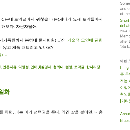
Some 
and o
at th
고 싶은데 토막글마저 귀찮을 때는(게다가 요새 토막들마저
Short
debat
 해보자. 자문자답쑈.
2024. 0
Memos
 국가기록원까지 봉하대 문서반환(…)의
기술적 요인에 관한
after
“So f
지 않고 계속 터트리고 있나요?
릭)
→
이런 
통
,
언론자유
,
익명성
,
인터넷실명제
,
청와대
,
컴맹
,
토막글
,
한나라당
I mig
쫌 추
저는 
이렇게
 일화
확인할
[
기
타
를 하면, 파는 이가 선택권을 준다. 약간 살을 붙이면, 대충
About
Blue