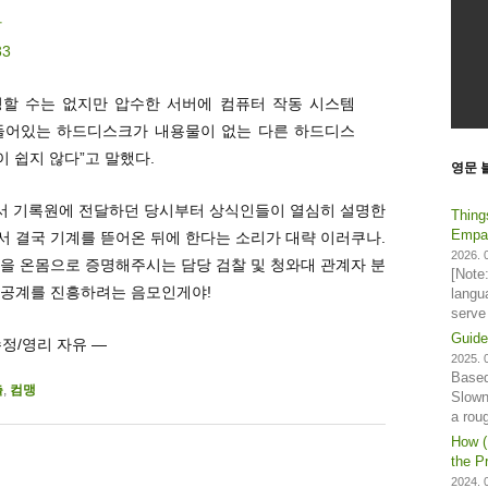
항
33
정할 수는 없지만 압수한 서버에 컴퓨터 작동 시스템
tem)이 들어있는 하드디스크가 내용물이 없는 다른 하드디스
 쉽지 않다”고 말했다.
영문 
아서 기록원에 전달하던 당시부터 상식인들이 열심히 설명한
Thing
Empat
 결국 기계를 뜯어온 뒤에 한다는 소리가 대략 이러쿠나.
2026. 0
을 온몸으로 증명해주시는 담당 검찰 및 청와대 관계자 분
[Note
이공계를 진흥하려는 음모인게야!
langu
serve
Guide
수정/영리 자유 —
2025. 0
Based
출
,
컴맹
Slown
a rou
How (
the Pr
2024. 0