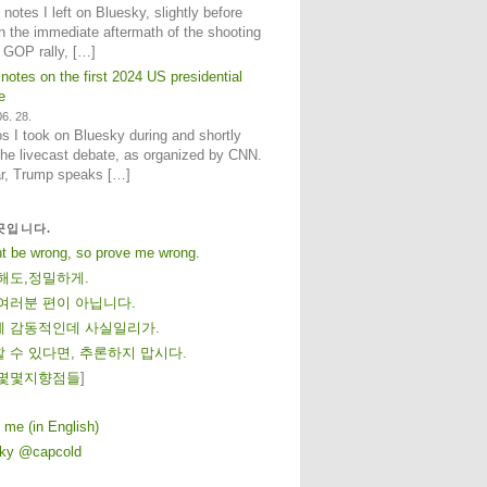
notes I left on Bluesky, slightly before
n the immediate aftermath of the shooting
e GOP rally, […]
 notes on the first 2024 US presidential
e
6. 28.
 I took on Bluesky during and shortly
 the livecast debate, as organized by CNN.
ar, Trump speaks […]
곳입니다.
ht be wrong, so prove me wrong.
해도,정밀하게.
여러분 편이 아닙니다.
 감동적인데 사실일리가.
 수 있다면, 추론하지 맙시다.
몇
몇
지
향
점
들
]
 me (in English)
sky @capcold