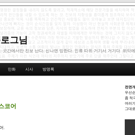
 블로그님
: 곳간에서만 진보 난다. 신나면 망한다. 인류 따위 거기서 거기다. 위악
만화
시사
방명록
전면개
우선순
좀 적
여러가
 스코어
그대로
어.