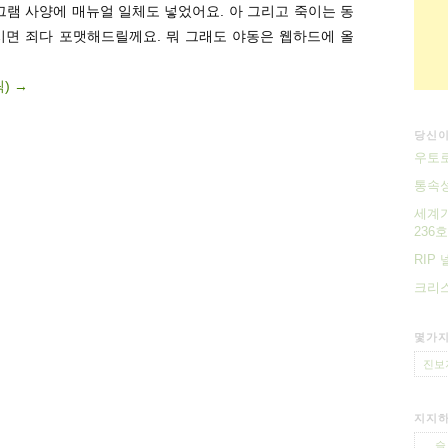
그램 사양에 매뉴얼 일체도 넣었어요. 아 그리고 죽이는 동
시면 죄다 포맷해드릴께요. 뭐 그래도 야동은 웹하드에 올
릭)
→
당신이
우토로
통속성
세계가
236호
RIP
크리
몇가지
진보
지지하
슬