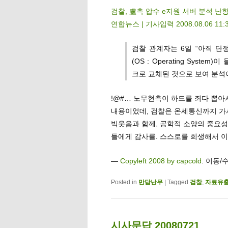
검찰, 盧측 압수 e지원 서버 분석 난
연합뉴스 | 기사입력 2008.08.06 11:
검찰 관계자는 6일 “아직 단
(OS : Operating Sys
크로 교체된 것으로 보여 분석이
!@#… 노무현측이 하드를 죄다 뽑
내용이었데, 검찰은 온세통신까지 가서
빅웃음과 함께, 공학적 소양의 중요성
들에게 감사를. 스스로를 희생해서 
—
Copyleft 2008 by capcold
. 이동/
Posted in
만담난무
|
Tagged
검찰
,
자료유
시사문답 20080721