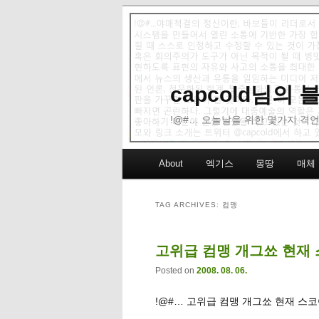
capcold님의
!@#… 오늘날을 위한 몇가지 격언
Main menu
About
엑기스
몽땅
매체
Skip to primary content
Skip to secondary content
TAG ARCHIVES:
컴맹
고위급 컴맹 개그쑈 현재
Posted on
2008. 08. 06.
!@#… 고위급 컴맹 개그쑈 현재 스코