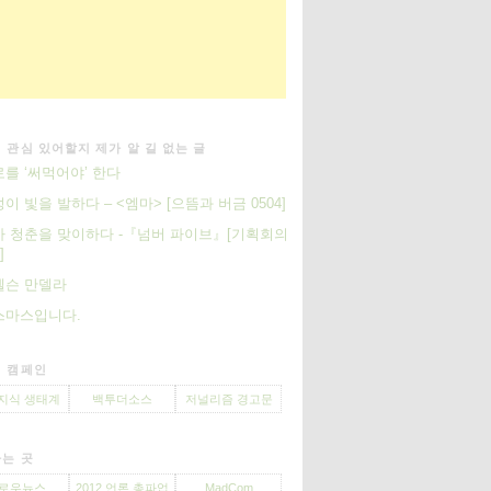
 관심 있어할지 제가 알 길 없는 글
를 ‘써먹어야’ 한다
이 빛을 발하다 – <엠마> [으뜸과 버금 0504]
 청춘을 맞이하다 -『넘버 파이브』[기획회의
]
 넬슨 만델라
스마스입니다.
 캠페인
지식 생태계
백투더소스
저널리즘 경고문
는 곳
로우뉴스
2012 언론 총파업
MadCom