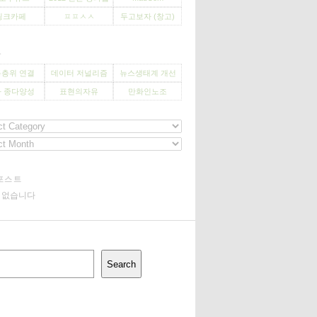
씽크카페
ㅍㅍㅅㅅ
두고보자 (창고)
사
층위 연결
데이터 저널리즘
뉴스생태계 개선
 종다양성
표현의자유
만화인노조
포스트
기 없습니다
Search