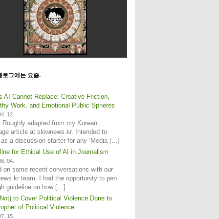
블로그에는 요즘.
s AI Cannot Replace: Creative Friction,
hy Work, and Emotional Public Spheres
4. 12.
: Roughly adapted from my Korean
age article at slownews.kr. Intended to
 as a discussion starter for any ‘Media […]
line for Ethical Use of AI in Journalism
8. 04.
 on some recent conversations with our
ews.kr team, I had the opportunity to pen
gh guideline on how […]
Not) to Cover Political Violence Done to
ophet of Political Violence
7. 15.