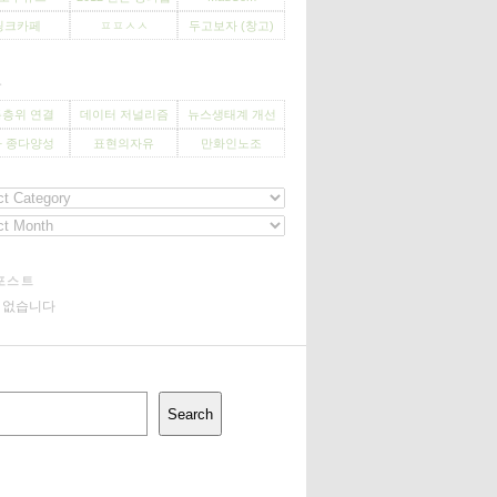
씽크카페
ㅍㅍㅅㅅ
두고보자 (창고)
사
층위 연결
데이터 저널리즘
뉴스생태계 개선
 종다양성
표현의자유
만화인노조
포스트
기 없습니다
Search