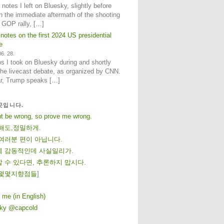
notes I left on Bluesky, slightly before
n the immediate aftermath of the shooting
e GOP rally, […]
 notes on the first 2024 US presidential
e
6. 28.
 I took on Bluesky during and shortly
 the livecast debate, as organized by CNN.
ar, Trump speaks […]
곳입니다.
ht be wrong, so prove me wrong.
해도,정밀하게.
여러분 편이 아닙니다.
 감동적인데 사실일리가.
 수 있다면, 추론하지 맙시다.
몇
몇
지
향
점
들
]
 me (in English)
sky @capcold