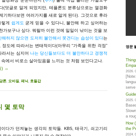
있다(덧글로 알게 되었지만, 테플론도 분류상으로는 열경화
제기하다보면 여러가지를 새로 알게 된다). 그것으로 후라
 그렇게
쉽게도
굳게 믿을 수 있다니, 불안해 하고 싶어하는
가보구나 싶다. 뭐랄까 이런 것에 일일이 낚이는 것을 보
안해하지 않으면 도저히 불안해서 못견디는 습성이 있다
는
 정도에 따라서는 변태적이다(아무리 “가족을 위한 걱정”
영문 
 따라서는 심지어
나는 당신들보다도 더 불안하다고 경쟁적
Thing
 속에서 비로소 살아있음을 느끼는 것 처럼 보인다고나.
Empat
릭)
→
2026. 0
[Note
담론
,
오바질
,
패닉
,
호들갑
langu
serve
Guide
2025. 0
Based
 몇 토막
Slown
a rou
How (
적이다가 던져놓는 생각의 토막들. KBS, 태극기, 쇠고기리
the Pr
2024. 0
 무슨 이야기가 나올지 알 수 없잖아!).