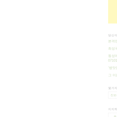
당신이
본격민
최성
동성애
07101
‘병맛
그 이
몇가지
진보
지지하
슬