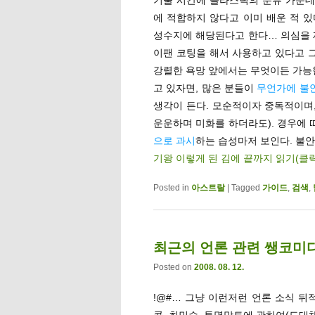
에 적합하지 않다고 이미 배운 적 
성수지에 해당된다고 한다… 의심을 
이팬 코팅을 해서 사용하고 있다고
강렬한 욕망 앞에서는 무엇이든 가능한
고 있자면, 많은 분들이
무언가에 불
생각이 든다. 모순적이자 중독적이며,
운운하며 미화를 하더라도). 경우에
으로 과시
하는 습성마저 보인다. 불안
기왕 이렇게 된 김에 끝까지 읽기(클
Posted in
아스트랄
|
Tagged
가이드
,
검색
,
최근의 언론 관련 쌩코미디
Posted on
2008. 08. 12.
!@#… 그냥 이런저런 언론 소식 뒤
콜, 최민수, 투명망토에 관하여(도대체