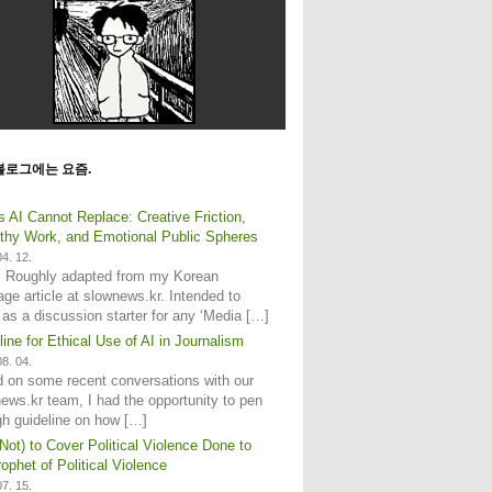
블로그에는 요즘.
s AI Cannot Replace: Creative Friction,
hy Work, and Emotional Public Spheres
4. 12.
: Roughly adapted from my Korean
age article at slownews.kr. Intended to
 as a discussion starter for any ‘Media […]
line for Ethical Use of AI in Journalism
8. 04.
 on some recent conversations with our
ews.kr team, I had the opportunity to pen
gh guideline on how […]
Not) to Cover Political Violence Done to
ophet of Political Violence
7. 15.