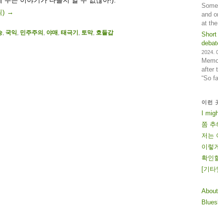
Some 
릭)
→
and o
at th
송
,
국익
,
민주주의
,
야매
,
태극기
,
토막
,
호들갑
Short
debat
2024. 0
Memos
after
“So f
이런 
I mig
쫌 추
저는 
이렇게
확인할
[
기
타
About
Blue