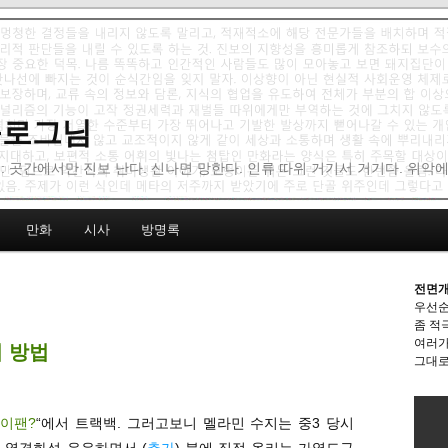
 블로그님
: 곳간에서만 진보 난다. 신나면 망한다. 인류 따위 거기서 거기다. 위악
만화
시사
방명록
전면개
우선순
좀 적
여러가
지 방법
그대로
이팬?
“에서 트랙백. 그러고보니 멜라민 수지는 중3 당시
 열경화성 운운하면서 (
추가
) 불에 직접 올리는 가열도구