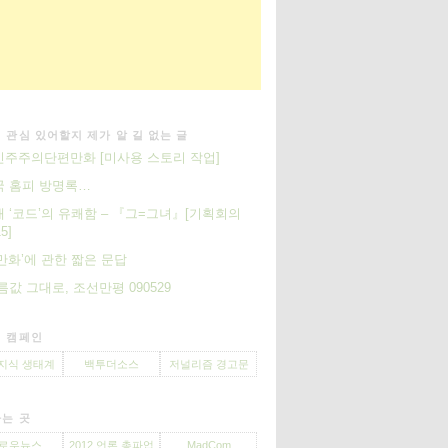
 관심 있어할지 제가 알 길 없는 글
주주의단편만화 [미사용 스토리 작업]
국 홈피 방명록…
 ‘코드’의 유쾌함 – 『그=그녀』[기획회의
5]
만화’에 관한 짧은 문답
름값 그대로, 조선만평 090529
 캠페인
지식 생태계
백투더소스
저널리즘 경고문
는 곳
로우뉴스
2012 언론 총파업
MadCom