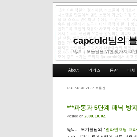
capcold님의
!@#… 오늘날을 위한 몇가지 격언
Main menu
About
엑기스
몽땅
매체
Skip to primary content
Skip to secondary content
TAG ARCHIVES:
호들갑
***파동과 5단계 패닉 방
Posted on
2008. 10. 02.
!@#… 모기불님의 “
멜라민코팅 프라
기술 시간에 플라스틱의 분류 가운데