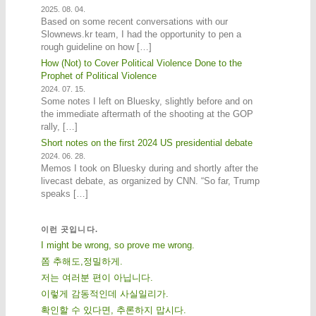
2025. 08. 04.
Based on some recent conversations with our
Slownews.kr team, I had the opportunity to pen a
rough guideline on how […]
How (Not) to Cover Political Violence Done to the
Prophet of Political Violence
2024. 07. 15.
Some notes I left on Bluesky, slightly before and on
the immediate aftermath of the shooting at the GOP
rally, […]
Short notes on the first 2024 US presidential debate
2024. 06. 28.
Memos I took on Bluesky during and shortly after the
livecast debate, as organized by CNN. “So far, Trump
speaks […]
이런 곳입니다.
I might be wrong, so prove me wrong.
쫌 추해도,정밀하게.
저는 여러분 편이 아닙니다.
이렇게 감동적인데 사실일리가.
확인할 수 있다면, 추론하지 맙시다.