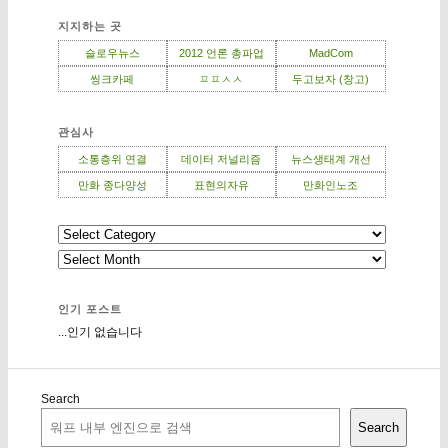
지지하는 곳
슬로우뉴스
2012 언론 총파업
MadCom
씽크카페
ㅍㅍㅅㅅ
두고보자 (창고)
관심사
소통층위 연결
데이터 저널리즘
뉴스생태계 개선
만화 종다양성
표현의자유
만화인노조
인기 포스트
...인기 없습니다
Search
Search