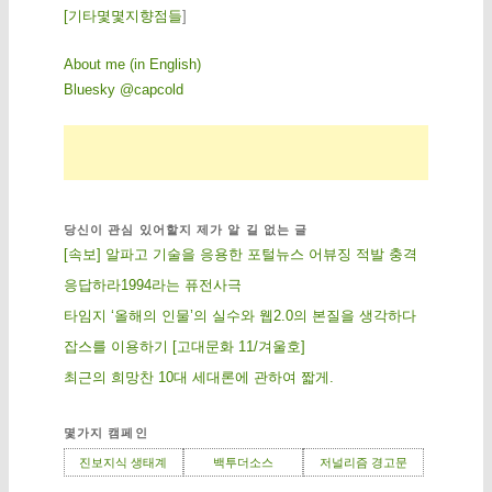
[
기
타
몇
몇
지
향
점
들
]
About me (in English)
Bluesky @capcold
당신이 관심 있어할지 제가 알 길 없는 글
[속보] 알파고 기술을 응용한 포털뉴스 어뷰징 적발 충격
응답하라1994라는 퓨전사극
타임지 ‘올해의 인물’의 실수와 웹2.0의 본질을 생각하다
잡스를 이용하기 [고대문화 11/겨울호]
최근의 희망찬 10대 세대론에 관하여 짧게.
몇가지 캠페인
진보지식 생태계
백투더소스
저널리즘 경고문