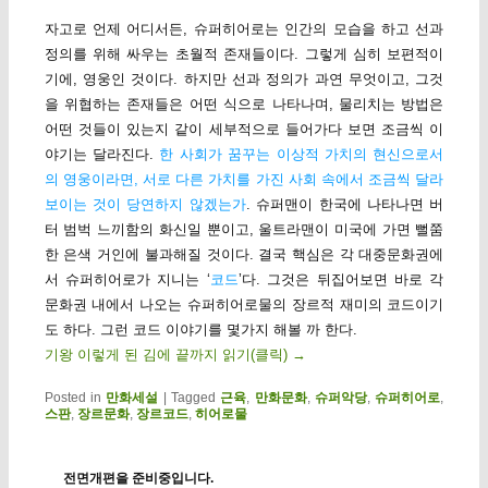
자고로 언제 어디서든, 슈퍼히어로는 인간의 모습을 하고 선과
정의를 위해 싸우는 초월적 존재들이다. 그렇게 심히 보편적이
기에, 영웅인 것이다. 하지만 선과 정의가 과연 무엇이고, 그것
을 위협하는 존재들은 어떤 식으로 나타나며, 물리치는 방법은
어떤 것들이 있는지 같이 세부적으로 들어가다 보면 조금씩 이
야기는 달라진다.
한 사회가 꿈꾸는 이상적 가치의 현신으로서
의 영웅이라면, 서로 다른 가치를 가진 사회 속에서 조금씩 달라
보이는 것이 당연하지 않겠는가
. 슈퍼맨이 한국에 나타나면 버
터 범벅 느끼함의 화신일 뿐이고, 울트라맨이 미국에 가면 뻘쭘
한 은색 거인에 불과해질 것이다. 결국 핵심은 각 대중문화권에
서 슈퍼히어로가 지니는 ‘
코드
’다. 그것은 뒤집어보면 바로 각
문화권 내에서 나오는 슈퍼히어로물의 장르적 재미의 코드이기
도 하다. 그런 코드 이야기를 몇가지 해볼 까 한다.
기왕 이렇게 된 김에 끝까지 읽기(클릭)
→
Posted in
만화세설
|
Tagged
근육
,
만화문화
,
슈퍼악당
,
슈퍼히어로
,
스판
,
장르문화
,
장르코드
,
히어로물
전면개편을 준비중입니다.