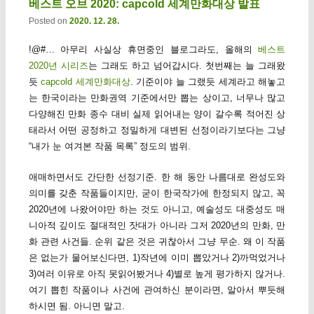
베스트 오브 2020: capcold 세계만화대상 발표
Posted on
2020. 12. 28.
!@#… 아무리 사실상 휴면중인 블로그라도, 올해의
베스트
2020년 시리즈
는 그래도 하고 넘어갑시다. 첫번째는 늘 그래왔
듯
capcold 세계만화대상
. 기준이야 늘 그랬듯 세계라고 해놓고
는 한국이라는 만화권역 기준에서만 뽑는 상이고, 너무나 많고
다양해진 만화 종수 대비 실제 읽어내는 양이 갈수록 적어진 상
태라서 어떤 공정하고 정밀하게 대변된 선정이라기보다는 그냥
“내가 눈 여겨본 작품 목록” 정도의 범위.
애매하면서도 간단한 선정기준. 한 해 동안 나름대로 완성도와
의미를 갖춘 작품들이지만, 굳이 한국작가에 한정되지 않고, 꼭
2020년에 나왔어야만 하는 것도 아니고, 예술성도 대중성도 매
니아적 깊이도 절대적인 잣대가 아니라 그저 2020년의 만화, 만
화 관련 사건들. 순위 같은 것은 귀찮아서 그냥 무순. 왜 이 작품
은 없는가 물어보신다면, 1)작년에 이미 뽑았거나 2)까먹었거나
3)여러 이유로 아직 못읽어봤거나 4)별로 높게 평가하지 않거나.
여기 뽑힌 작품이나 사건에 관여하신 분이라면, 알아서 뿌듯해
하시면 됨. 아니면 말고.