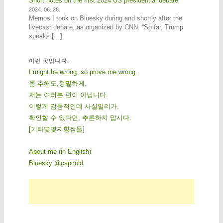
Short notes on the first 2024 US presidential debate
2024. 06. 28.
Memos I took on Bluesky during and shortly after the
livecast debate, as organized by CNN. “So far, Trump
speaks […]
이런 곳입니다.
I might be wrong, so prove me wrong.
쫌 추해도,정밀하게.
저는 여러분 편이 아닙니다.
이렇게 감동적인데 사실일리가.
확인할 수 있다면, 추론하지 맙시다.
[
기
타
몇
몇
지
향
점
들
]
About me (in English)
Bluesky @capcold