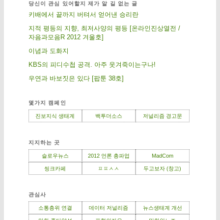
당신이 관심 있어할지 제가 알 길 없는 글
키배에서 끝까지 버텨서 얻어낸 승리란
지적 평등의 지향, 최저사양의 평등 [온라인진상열전 /
자음과모음R 2012 겨울호]
이념과 도화지
KBS의 피디수첩 공격. 아주 웃겨죽이는구나!
우연과 바보짓은 있다 [팝툰 38호]
몇가지 캠페인
진보지식 생태계
백투더소스
저널리즘 경고문
지지하는 곳
슬로우뉴스
2012 언론 총파업
MadCom
씽크카페
ㅍㅍㅅㅅ
두고보자 (창고)
관심사
소통층위 연결
데이터 저널리즘
뉴스생태계 개선