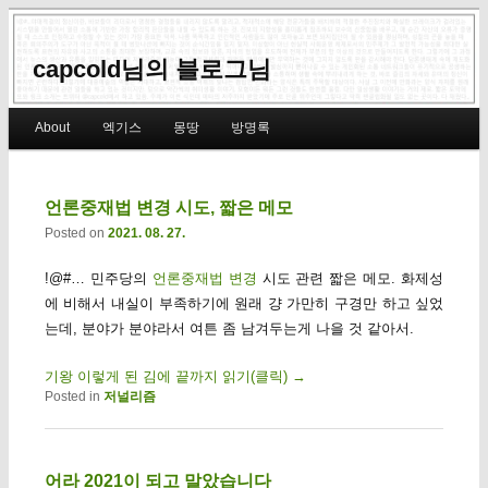
capcold님의 블로그님
Main menu
About
엑기스
몽땅
방명록
Skip to primary content
Skip to secondary content
언론중재법 변경 시도, 짧은 메모
Posted on
2021. 08. 27.
!@#… 민주당의
언론중재법 변경
시도 관련 짧은 메모. 화제성
에 비해서 내실이 부족하기에 원래 걍 가만히 구경만 하고 싶었
는데, 분야가 분야라서 여튼 좀 남겨두는게 나을 것 같아서.
기왕 이렇게 된 김에 끝까지 읽기(클릭)
→
Posted in
저널리즘
어라 2021이 되고 말았습니다