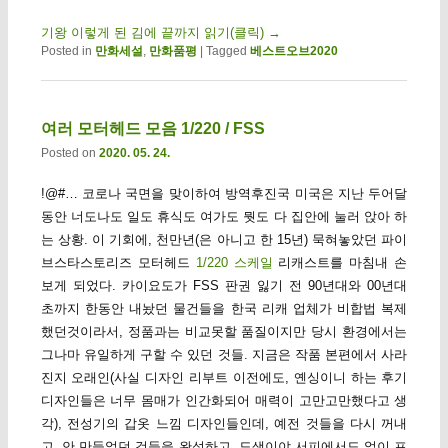
기왕 이렇게 된 김에 끝까지 읽기(클릭)
→
Posted in
만화세설
,
만화품평
|
Tagged
베스트오브2020
여러 모터헤드 모음 1/220 / FSS
Posted on
2020. 05. 24.
!@#… 코로나 국면을 맞이하여 방역후진국 미국은 지난 두어달
동안 너도나도 일도 휴식도 여가도 뭣도 다 집안에 눌러 앉아 하
는 상황. 이 기회에, 천만년(은 아니고 한 15년) 묵혀놓았던 파이
브스타스토리즈 모터헤드
1/220 스케일
리캐스트를 마침내 손
보게 되었다. 카이요도가 FSS 판권 잃기 전 90년대와 00년대
초까지 한동안 내놨던 물건들을 한국 리캐 업체가 비합법 복제
했던것이라서, 정품과는 비교못할 품질이지만 당시 환경에서는
그나마 유일하게 구할 수 있던 것들. 지금은 작품 본편에서 사라
진지 오래인(사실 디자인 리부트 이전에도, 옌싱이니 하는 후기
디자인들은 너무 몸매가 인간화되어 매력이 고만고만했다고 생
각), 전성기의 갑옷 느낌 디자인들인데, 예전 것들을 다시 꺼내
고, 안 만들었던 것들을 완성하고. 도색이야 서피에서도 없이 프