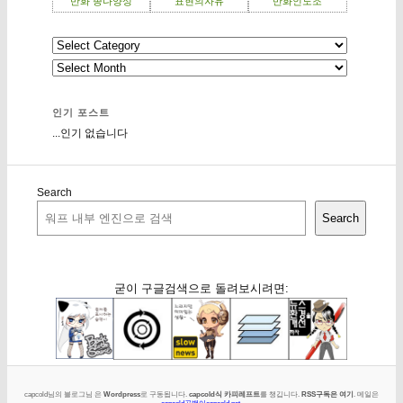
만화 종다양성
표현의자유
만화인노조
인기 포스트
...인기 없습니다
Search
Search
굳이 구글검색으로 돌려보시려면:
capcold님의 블로그님 은
Wordpress
로 구동됩니다.
capcold식 카피레프트
를 챙깁니다.
RSS구독은 여기
. 메일은