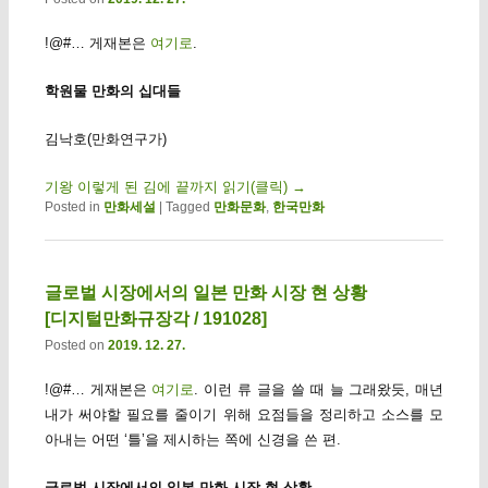
!@#… 게재본은
여기로
.
학원물 만화의 십대들
김낙호(만화연구가)
기왕 이렇게 된 김에 끝까지 읽기(클릭)
→
Posted in
만화세설
|
Tagged
만화문화
,
한국만화
글로벌 시장에서의 일본 만화 시장 현 상황
[디지털만화규장각 / 191028]
Posted on
2019. 12. 27.
!@#… 게재본은
여기로
. 이런 류 글을 쓸 때 늘 그래왔듯, 매년
내가 써야할 필요를 줄이기 위해 요점들을 정리하고 소스를 모
아내는 어떤 ‘틀’을 제시하는 쪽에 신경을 쓴 편.
글로벌 시장에서의 일본 만화 시장 현 상황