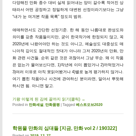
다양해진 만화 종수 대비 실제 읽어내는 양이 갈수록 적어진 상
태라서 어떤 공정하고 정밀하게 대변된 선정이라기보다는 그냥
“내가 눈 여겨본 작품 목록” 정도의 범위.
애매하면서도 간단한 선정기준. 한 해 동안 나름대로 완성도와
의미를 갖춘 작품들이지만, 굳이 한국작가에 한정되지 않고, 꼭
2020년에 나왔어야만 하는 것도 아니고, 예술성도 대중성도 매
니아적 깊이도 절대적인 잣대가 아니라 그저 2020년의 만화, 만
화 관련 사건들. 순위 같은 것은 귀찮아서 그냥 무순. 왜 이 작품
은 없는가 물어보신다면, 1)작년에 이미 뽑았거나 2)까먹었거나
3)여러 이유로 아직 못읽어봤거나 4)별로 높게 평가하지 않거나.
여기 뽑힌 작품이나 사건에 관여하신 분이라면, 알아서 뿌듯해
하시면 됨. 아니면 말고.
기왕 이렇게 된 김에 끝까지 읽기(클릭)
→
Posted in
만화세설
,
만화품평
|
Tagged
베스트오브2020
학원물 만화의 십대들 [지금, 만화 vol 2 / 190322]
Posted on
2019. 12. 27.