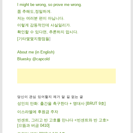
I might be wrong, so prove me wrong.
쫌 추해도,정밀하게.
저는 여러분 편이 아닙니다.
이렇게 감동적인데 사실일리가.
확인할 수 있다면, 추론하지 맙시다.
[
기
타
몇
몇
지
향
점
들
]
About me (in English)
Bluesky @capcold
당신이 관심 있어할지 제가 알 길 없는 글
성인의 만화: 출간을 촉구한다 + 명대사 [BRUT 9호]
이스라엘에 후원금 주자
빈센트, 그리고 반 고호를 만나다 <빈센트와 반 고호>
[으뜸과 버금 0410]