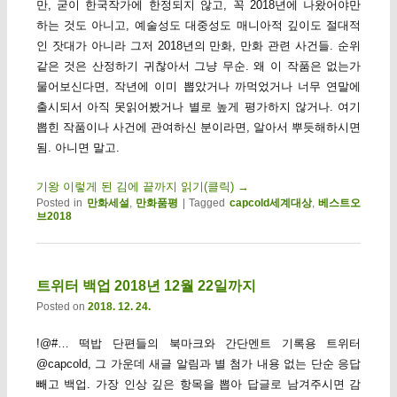
만, 굳이 한국작가에 한정되지 않고, 꼭 2018년에 나왔어야만
하는 것도 아니고, 예술성도 대중성도 매니아적 깊이도 절대적
인 잣대가 아니라 그저 2018년의 만화, 만화 관련 사건들. 순위
같은 것은 산정하기 귀찮아서 그냥 무순. 왜 이 작품은 없는가
물어보신다면, 작년에 이미 뽑았거나 까먹었거나 너무 연말에
출시되서 아직 못읽어봤거나 별로 높게 평가하지 않거나. 여기
뽑힌 작품이나 사건에 관여하신 분이라면, 알아서 뿌듯해하시면
됨. 아니면 말고.
기왕 이렇게 된 김에 끝까지 읽기(클릭)
→
Posted in
만화세설
,
만화품평
|
Tagged
capcold세계대상
,
베스트오
브2018
트위터 백업 2018년 12월 22일까지
Posted on
2018. 12. 24.
!@#… 떡밥 단편들의 북마크와 간단멘트 기록용 트위터
@capcold, 그 가운데 새글 알림과 별 첨가 내용 없는 단순 응답
빼고 백업. 가장 인상 깊은 항목을 뽑아 답글로 남겨주시면 감