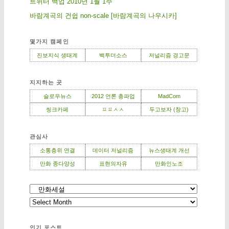
트위터 백업 2010년 1월 1주
바람계곡의 건쉽 non-scale [바람계곡의 나우시카]
몇가지 캠페인
진보지식 생태계
백투더소스
저널리즘 경고문
지지하는 곳
슬로우뉴스
2012 언론 총파업
MadCom
씽크카페
ㅍㅍㅅㅅ
두고보자 (창고)
관심사
소통층위 연결
데이터 저널리즘
뉴스생태계 개선
만화 종다양성
표현의자유
만화인노조
인기 포스트