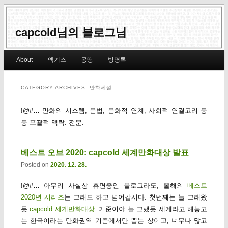
capcold님의 블로그님
Main menu
About
엑기스
몽땅
방명록
Skip to primary content
Skip to secondary content
CATEGORY ARCHIVES:
만화세설
!@#… 만화의 시스템, 문법, 문화적 연계, 사회적 연결고리 등
등 포괄적 맥락. 전문.
베스트 오브 2020: capcold 세계만화대상 발표
Posted on
2020. 12. 28.
!@#… 아무리 사실상 휴면중인 블로그라도, 올해의
베스트
2020년 시리즈
는 그래도 하고 넘어갑시다. 첫번째는 늘 그래왔
듯
capcold 세계만화대상
. 기준이야 늘 그랬듯 세계라고 해놓고
는 한국이라는 만화권역 기준에서만 뽑는 상이고, 너무나 많고