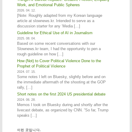
Work, and Emotional Public Spheres
2026. 04. 12.
[Note: Roughly adapted from my Korean language
article at slownews.kr. Intended to serve as a
discussion starter for any ‘Media […]
Guideline for Ethical Use of AI in Journalism
2025. 08. 04.
Based on some recent conversations with our
Slownews.kr team, I had the opportunity to pen a
rough guideline on how […]
How (Not) to Cover Political Violence Done to the
Prophet of Political Violence
2024. 07. 15.
Some notes I left on Bluesky, slightly before and on
the immediate aftermath of the shooting at the GOP
rally, […]
Short notes on the first 2024 US presidential debate
2024. 06. 28.
Memos I took on Bluesky during and shortly after the
livecast debate, as organized by CNN. “So far, Trump
speaks […]
이런 곳입니다.