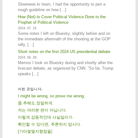
Slownews.kr team, I had the opportunity to pen a
rough guideline on how […]
How (Not) to Cover Political Violence Done to the
Prophet of Political Violence
2024. 07. 15.
Some notes I left on Bluesky, slightly before and on
the immediate aftermath of the shooting at the GOP
rally, […]
Short notes on the first 2024 US presidential debate
2024. 06. 28.
Memos I took on Bluesky during and shortly after the
livecast debate, as organized by CNN. “So far, Trump
speaks […]
이런 곳입니다.
I might be wrong, so prove me wrong.
쫌 추해도,정밀하게.
저는 여러분 편이 아닙니다.
이렇게 감동적인데 사실일리가.
확인할 수 있다면, 추론하지 맙시다.
[
기
타
몇
몇
지
향
점
들
]