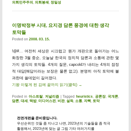
의회민주주의
,
의회봉쇄
,
정밀성
이명박정부 시대, 요지경 담론 풍경에 대한 생각
토막들
Posted on
2008. 03. 15.
!@#… 여전히 세상은 시끄럽고 뭔가 개판으로 돌아가는 어느
화창한 3월 중순, 오늘날 한국의 정치적 담론과 소통에 관한 몇
가지 생각의 토막들. 4개의 질문, capcold가 내리는 4개의 잠정
적 대답(해답이라는 보장은 물론 없고). 분명히 아직 토막에 불
과한데 쓸데없이 길어졌다.
기왕 이렇게 된 김에 끝까지 읽기(클릭)
→
Posted in
아스트랄
,
저널리즘
|
Tagged
heuristics
,
공론장
,
국개론
,
담론
,
대세
,
떡밥
,
미디어스핀
,
비판
,
설득
,
소통
,
자뻑
,
토막
전면개편을 준비중입니다.
우선순위인 것들 좀 지나고 나면, 2023년의 기술들을 좀 적극
활용해서, 2023년에 맞는 글 그림 기타 여러가지를