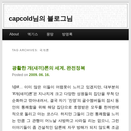
capcold님의 블로그님
Main menu
About
엑기스
몽땅
방명록
Skip to primary content
Skip to secondary content
TAG ARCHIVES:
국개론
광활한 개(새끼)론의 세계, 완전정복
Posted on
2009. 06. 16.
!@#… 이미 많은 이들이 어렴풋이 느끼고 있겠지만, 대부분의
‘#개(새끼)론’은 지나치게 크고 다양한 성원들의 집단을 무척 단
순화하고 깎아내려서, 결국 자기 ‘진영’의 골수멤버들의 잠시 동
안의 통쾌함을 위해 해당 집단으로 호명받은 모두를 한꺼번에
적으로 돌리고 마는 코스다. 하지만 그들이 그런 통쾌함을 느끼
는 만큼 그 관행이 어느날 샤방하고 사라질 리는 없으니, 그런
이야기들이 좀 건설적인 담론에 자꾸 방해가 되지 않도록 조금