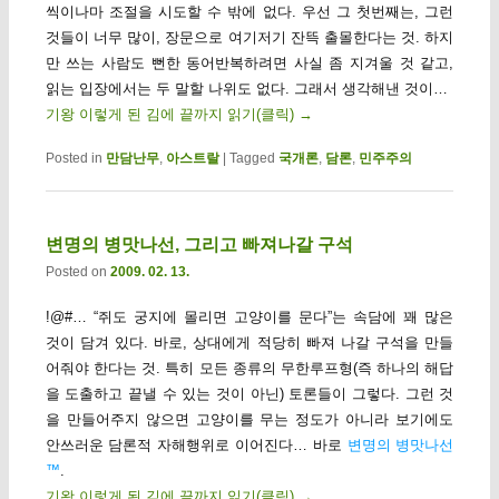
씩이나마 조절을 시도할 수 밖에 없다. 우선 그 첫번째는, 그런
것들이 너무 많이, 장문으로 여기저기 잔뜩 출몰한다는 것. 하지
만 쓰는 사람도 뻔한 동어반복하려면 사실 좀 지겨울 것 같고,
읽는 입장에서는 두 말할 나위도 없다. 그래서 생각해낸 것이…
기왕 이렇게 된 김에 끝까지 읽기(클릭)
→
Posted in
만담난무
,
아스트랄
|
Tagged
국개론
,
담론
,
민주주의
변명의 병맛나선, 그리고 빠져나갈 구석
Posted on
2009. 02. 13.
!@#… “쥐도 궁지에 몰리면 고양이를 문다”는 속담에 꽤 많은
것이 담겨 있다. 바로, 상대에게 적당히 빠져 나갈 구석을 만들
어줘야 한다는 것. 특히 모든 종류의 무한루프형(즉 하나의 해답
을 도출하고 끝낼 수 있는 것이 아닌) 토론들이 그렇다. 그런 것
을 만들어주지 않으면 고양이를 무는 정도가 아니라 보기에도
안쓰러운 담론적 자해행위로 이어진다… 바로
변명의 병맛나선
™
.
기왕 이렇게 된 김에 끝까지 읽기(클릭)
→