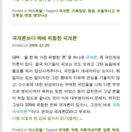
Posted in
아스트랄
|
Tagged
국개론
,
기복정당
,
동원
,
모듈적사고
,
무
오류성
,
변명
,
병맛나선
국개론보다 백배 위험한 국개론
Posted on
2008. 12. 20.
!@#… 올 한 해 가장 유행한 ‘론’ 중 하나로
국개론
, 즉 국민개새
끼론이 있다. 결국 자기들이 피보는 것도 모르고 그딴 놈들에게
몰표를 줘서 당선시켜주다니, 국민들이 개새끼라는 논지다. 뭐
일리는 있는 말이지만 그런 행태의 이유에 관심을 기울이지 않
고, 스스로에 대한 반성보다는 우매한 국민들을 나와 다른 무엇
으로 분리시켜서 욕하는 듯한 뉘앙스 등이 겹치면서 그냥 분풀
이 외침 정도로 끝나는 것이 거의 대부분이라서 문제지. 하지만
그보다 100배 위험한 진짜 국개론이 있으니, 그것이 바로
국회
개새끼론™
이다. 편의상 국개론(2)라고 부르자.
기왕 이렇게 된 김에 끝까지 읽기(클릭)
→
Posted in
아스트랄
|
Tagged
국개론
,
국회
,
국회개새끼론
,
담론
,
독재
,