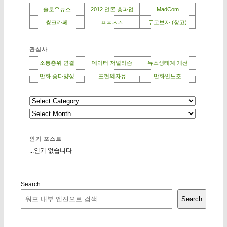
슬로우뉴스
2012 언론 총파업
MadCom
씽크카페
ㅍㅍㅅㅅ
두고보자 (창고)
관심사
소통층위 연결
데이터 저널리즘
뉴스생태계 개선
만화 종다양성
표현의자유
만화인노조
인기 포스트
...인기 없습니다
Search
Search