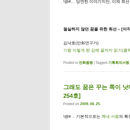
!@#… 당연한 이야기지만, 이제 최
절실하지 않던 꿈을 위한 최선 – [아
김낙호(만화연구가)
기왕 이렇게 된 김에 끝까지 읽기(클
Posted in
만화품평
|
Tagged
기획회의서평
그래도 꿈은 꾸는 쪽이 낫
254호]
Posted on
2009. 08. 25.
!@#… 기본적으로는
책내 서평
의 확