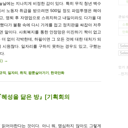
오늘날에는 지나치게 비정한 감이 있다. 특히 무직 청년 백수
서 노동자 취급을 받으려면 500일 정도 파업투쟁은 해야
관심
고, 명퇴 후 자영업으로 스위치하고 내일이라도 다가올 대
했다가 불황 속에 다시 가게를 접고 정치판을 싸잡아 저주
소통
면 말이다. 사회복지를 통한 안정망은 미진하기 짝이 없고
만화
 없이 각박한데, 하필이면 그 모든 것에 대한 대처가 되
 시원찮다. 일자리를 구하지 못하는 경우도 있고, 구했는
다.
릭)
→
인기 
규직
,
일자리
,
취직
,
팝툰살아가기
,
한국만화
...인
『혜성을 닮은 방』[기획회의
씩’ 읽어야한다는 것이다. 아니 뭐, 명심하지 않아도 그렇게