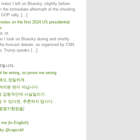
notes I left on Bluesky, slightly before
n the immediate aftermath of the shooting
e GOP rally, […]
 notes on the first 2024 US presidential
e
6. 28.
 I took on Bluesky during and shortly
 the livecast debate, as organized by CNN.
ar, Trump speaks […]
곳입니다.
ht be wrong, so prove me wrong.
해도,정밀하게.
여러분 편이 아닙니다.
 감동적인데 사실일리가.
 수 있다면, 추론하지 맙시다.
몇
몇
지
향
점
들
]
 me (in English)
sky @capcold