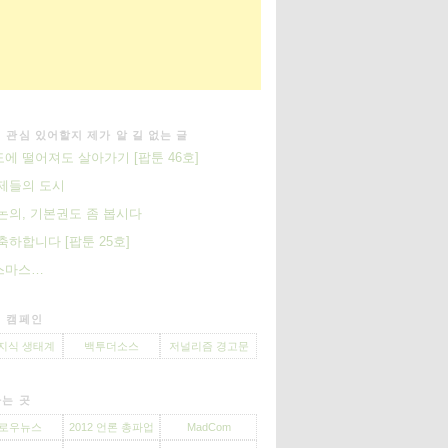
 관심 있어할지 제가 알 길 없는 글
에 떨어져도 살아가기 [팝툰 46호]
제들의 도시
논의, 기본권도 좀 봅시다
축하합니다 [팝툰 25호]
스마스…
 캠페인
지식 생태계
백투더소스
저널리즘 경고문
는 곳
로우뉴스
2012 언론 총파업
MadCom