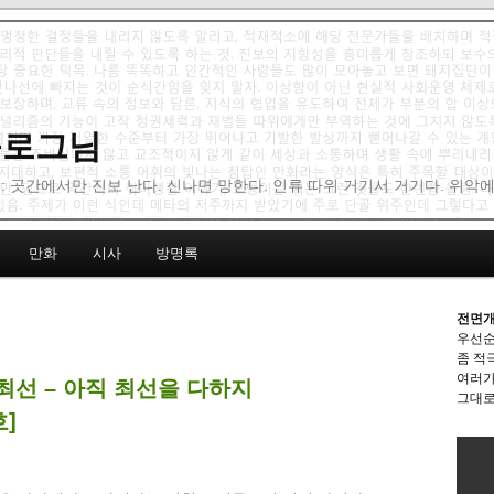
 블로그님
: 곳간에서만 진보 난다. 신나면 망한다. 인류 따위 거기서 거기다. 위악
만화
시사
방명록
전면개
우선순
좀 적
여러가
최선 – 아직 최선을 다하지
그대로
호]