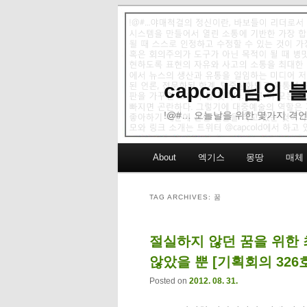
capcold님의
!@#… 오늘날을 위한 몇가지 격언
Main menu
About
엑기스
몽땅
매체
Skip to primary content
Skip to secondary content
TAG ARCHIVES:
꿈
절실하지 않던 꿈을 위한 
않았을 뿐 [기획회의 326
Posted on
2012. 08. 31.