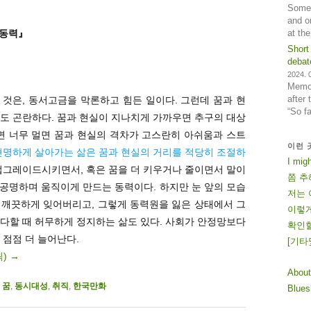
Some 
and o
at th
한동력』
Short
debat
2024. 0
Memos
after
것은, 동서고금을 막론하고 힘든 일이다. 그런데 꿈과 현
“So f
도 곤란하다. 꿈과 현실이 지나치게 가까우면 추구의 대상
면 너무 멀면 꿈과 현실의 격차가 고스란히 아쉬움과 스트
이런 
현명하게 살아가는 삶은 꿈과 현실의 거리를 적당히 조절하
I mig
업그레이드시키면서, 혹은 꿈을 더 키우거나 줄이면서 말이
쫌 추
와 공명하며 움직이게 만드는 동력이다. 하지만 눈 앞의 모습
저는 
 깨끗하게 잊어버리고, 그렇게 동력원을 잃은 상태에서 그
이렇게
다할 때 허무하게 정지하는 삶도 있다. 사회가 안정망보다
확인할
 점점 더 늘어난다.
[
기
타
릭)
→
About
,
꿈
,
동시대성
,
취직
,
한국만화
Blue