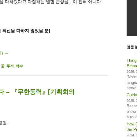
선을 다하겠다고 다짐하는 열혈 근성물…이 전혀 아니다.
직 최선을 다하지 않았을 뿐]
영문 
릭)
→
Thing
Empat
,
꿈
,
루저
,
백수
2026. 0
[Note
langu
serve
다 – 『무한동력』[기획회의
Guide
2025. 0
Based
Slown
a rou
장형.
How (
the Pr
2024. 0