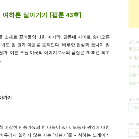
여하튼 살아가기 [팝툰 43호]
)을 소재로 끌어들임. 1화 마지막, 달동네 사이로 솟아오른
당신이
봐도 참 뭔가 마음을 움직인다. 비루한 현실과 폼나지 않
무인도
까. 여튼 오늘 이곳의 이야기로서의 품질은 2008년 최고
옛 황
.
개헌 
생일 
크리
살아가기
몇가지
진보
지지하
무척 비장한 민중가요의 한 대목이 있다. 노동자 권익에 대한
슬
비유라서 일하지 않는 자는 ‘자본가’를 지칭하는 노래이기