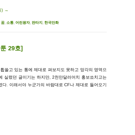
릭)
→
,
꿈
,
소통
,
어린왕자
,
판타지
,
한국만화
툰 29호]
 휩쓸고 있는 통에 제대로 펴보지도 못하고 망각의 영역으
호에 실렸던 글이기는 하지만, 2천만달러어치 홍보쑈치고는
다. 이래서야 누군가의 바람대로 CF나 제대로 들어오기