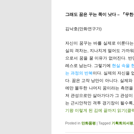
그래도 꿈은 꾸는 쪽이 낫다 – 『무
김낙호(만화연구가)
자신이 꿈꾸는 바를 실제로 이룬다는 
실의 격차는, 지나치게 멀어도 가까워
으로서 꿈을 꿀 이유가 없어진다. 반
레스로 남는다. 그렇기에
현실 속을 
는 과정의 반복
이다. 실제의 자신을 
다. 꿈은 고작 낭만이 아니다. 실제
에만 몰두한 나머지 꿈이라는 측면을
저 관성으로만 살아가다가 그 관성이 
는 근시안적인 격투 경기장이 될수록,
기왕 이렇게 된 김에 끝까지 읽기(클
Posted in
만화품평
|
Tagged
기획회의서평