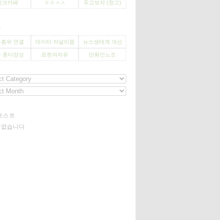
씽크카페
ㅍㅍㅅㅅ
두고보자 (창고)
사
층위 연결
데이터 저널리즘
뉴스생태계 개선
 종다양성
표현의자유
만화인노조
포스트
기 없습니다