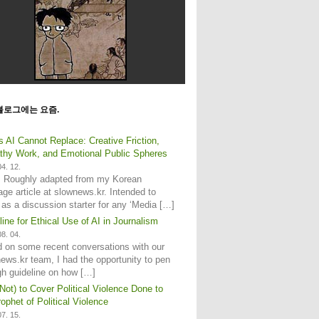
블로그에는 요즘.
s AI Cannot Replace: Creative Friction,
hy Work, and Emotional Public Spheres
4. 12.
: Roughly adapted from my Korean
age article at slownews.kr. Intended to
 as a discussion starter for any ‘Media […]
line for Ethical Use of AI in Journalism
8. 04.
 on some recent conversations with our
ews.kr team, I had the opportunity to pen
gh guideline on how […]
Not) to Cover Political Violence Done to
ophet of Political Violence
7. 15.