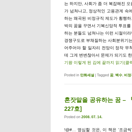
는 하지만, 사회가 좀 더 복잡해진 
가 넘쳐나고, 정상적인 고용관계 속에
하는 왜곡된 비정규직 제도가 횡행하
박의 꿈을 꾸면서 기복신앙적 투표를 
하는 분들도 넘쳐나는 이런 시절이라
경쟁구도로 부채질하는 사회분위기는 더
어주어야 할 일자리 전망이 정작 무척
데 그게 변변찮아서 문제가 되기도 한
기왕 이렇게 된 김에 끝까지 읽기(클
Posted in
만화세설
|
Tagged
꿈
,
백수
,
비정
혼잣말을 공유하는 꿈 – 
227호]
Posted on
2008. 07. 14.
!@#… 명심할 것은, 이 책은 ‘조금