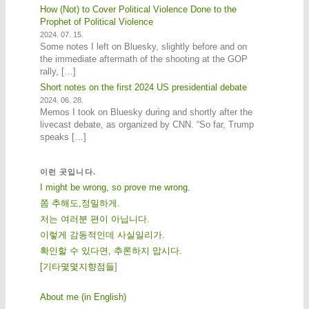
How (Not) to Cover Political Violence Done to the
Prophet of Political Violence
2024. 07. 15.
Some notes I left on Bluesky, slightly before and on
the immediate aftermath of the shooting at the GOP
rally, […]
Short notes on the first 2024 US presidential debate
2024. 06. 28.
Memos I took on Bluesky during and shortly after the
livecast debate, as organized by CNN. “So far, Trump
speaks […]
이런 곳입니다.
I might be wrong, so prove me wrong.
쫌 추해도,정밀하게.
저는 여러분 편이 아닙니다.
이렇게 감동적인데 사실일리가.
확인할 수 있다면, 추론하지 맙시다.
[
기
타
몇
몇
지
향
점
들
]
About me (in English)