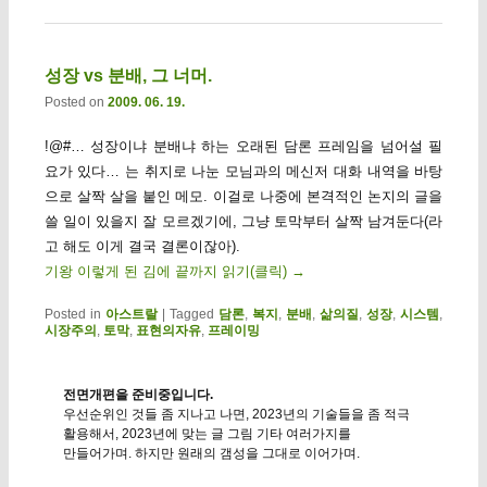
성장 vs 분배, 그 너머.
Posted on
2009. 06. 19.
!@#… 성장이냐 분배냐 하는 오래된 담론 프레임을 넘어설 필
요가 있다… 는 취지로 나눈 모님과의 메신저 대화 내역을 바탕
으로 살짝 살을 붙인 메모. 이걸로 나중에 본격적인 논지의 글을
쓸 일이 있을지 잘 모르겠기에, 그냥 토막부터 살짝 남겨둔다(라
고 해도 이게 결국 결론이잖아).
기왕 이렇게 된 김에 끝까지 읽기(클릭)
→
Posted in
아스트랄
|
Tagged
담론
,
복지
,
분배
,
삶의질
,
성장
,
시스템
,
시장주의
,
토막
,
표현의자유
,
프레이밍
전면개편을 준비중입니다.
우선순위인 것들 좀 지나고 나면, 2023년의 기술들을 좀 적극
활용해서, 2023년에 맞는 글 그림 기타 여러가지를
만들어가며. 하지만 원래의 갬성을 그대로 이어가며.