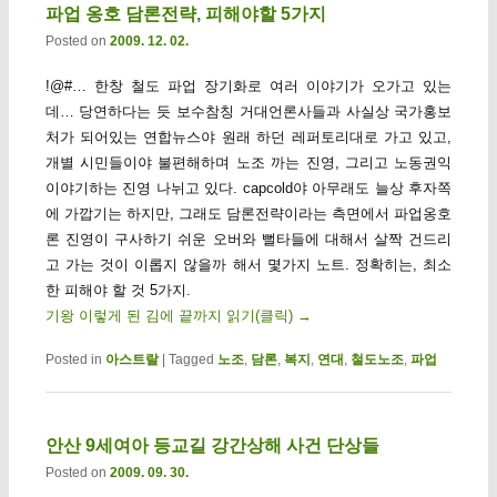
파업 옹호 담론전략, 피해야할 5가지
Posted on
2009. 12. 02.
!@#… 한창 철도 파업 장기화로 여러 이야기가 오가고 있는
데… 당연하다는 듯 보수참칭 거대언론사들과 사실상 국가홍보
처가 되어있는 연합뉴스야 원래 하던 레퍼토리대로 가고 있고,
개별 시민들이야 불편해하며 노조 까는 진영, 그리고 노동권익
이야기하는 진영 나뉘고 있다. capcold야 아무래도 늘상 후자쪽
에 가깝기는 하지만, 그래도 담론전략이라는 측면에서 파업옹호
론 진영이 구사하기 쉬운 오버와 뻘타들에 대해서 살짝 건드리
고 가는 것이 이롭지 않을까 해서 몇가지 노트. 정확히는, 최소
한 피해야 할 것 5가지.
기왕 이렇게 된 김에 끝까지 읽기(클릭)
→
Posted in
아스트랄
|
Tagged
노조
,
담론
,
복지
,
연대
,
철도노조
,
파업
안산 9세여아 등교길 강간상해 사건 단상들
Posted on
2009. 09. 30.