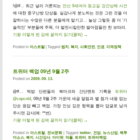
!@#… 최근 널리 거론되는
안산 9세여아 등교길 강간상해 사건
에 대한 중구난방 단상들. 실감나게 분노하는 것은 그런 것을 더
잘하시는 수많은 다른 분들에게 맡기고… 늘상 그렇듯 좀 더 ‘기
술적인’ 부분들에 주목, 더 발전시킬만한 발아점들만 한 보따리.
기왕 이렇게 된 김에 끝까지 읽기(클릭)
→
Posted in
아스트랄
|
Tagged
법치
,
복지
,
사회안전
,
인권
,
지역정책
트위터 백업 09년 9월 2주
Posted on
2009. 09. 13.
@#… 떡밥 단편들의 북마크와 간단멘트 기록용
트위터
@capcold
, 09년 9월 2주 가운데 새글 알림과 별 첨가 내용 없는
단순 응답 빼고 백업. 가장 인상 깊은 항목을 뽑아 답글로 남겨
주시면 감사(예: **번).
기왕 이렇게 된 김에 끝까지 읽기(클릭)
→
Posted in
아스트랄
,
전뇌문화
|
Tagged
twitter
,
건담
,
뉴스산업
,
백투
더소스
,
복지
,
시간강사
,
아이팟
,
악플
,
트위터
,
트위터백업