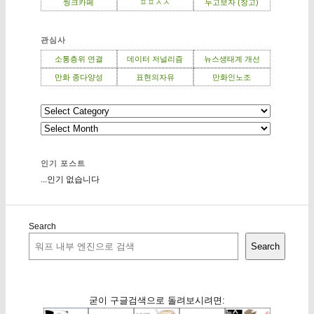
씽크카페
ㅍㅍㅅㅅ
두고보자 (창고)
관심사
소통층위 연결
데이터 저널리즘
뉴스생태계 개선
만화 종다양성
표현의자유
만화인노조
인기 포스트
...인기 없습니다
Search
Search
굳이 구글검색으로 돌려보시려면: