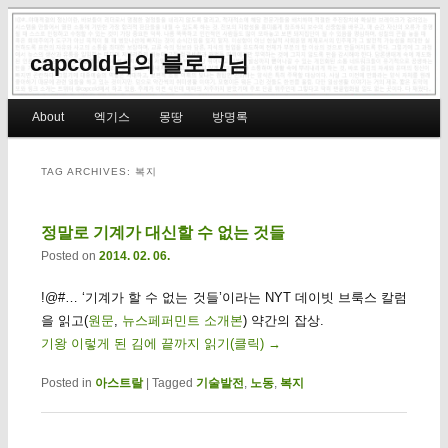
capcold님의 블로그님
Main menu
About
엑기스
몽땅
방명록
Skip to primary content
Skip to secondary content
TAG ARCHIVES:
복지
정말로 기계가 대신할 수 없는 것들
Posted on
2014. 02. 06.
!@#… ‘기계가 할 수 없는 것들’이라는 NYT 데이빗 브룩스 칼럼
을 읽고(
원문
,
뉴스페퍼민트 소개본
) 약간의 잡상.
기왕 이렇게 된 김에 끝까지 읽기(클릭)
→
Posted in
아스트랄
|
Tagged
기술발전
,
노동
,
복지