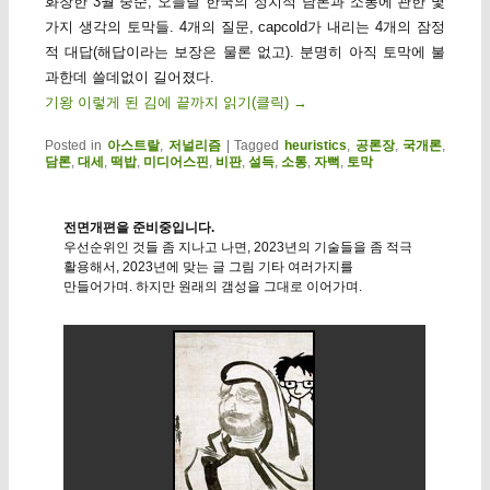
화창한 3월 중순, 오늘날 한국의 정치적 담론과 소통에 관한 몇
가지 생각의 토막들. 4개의 질문, capcold가 내리는 4개의 잠정
적 대답(해답이라는 보장은 물론 없고). 분명히 아직 토막에 불
과한데 쓸데없이 길어졌다.
기왕 이렇게 된 김에 끝까지 읽기(클릭)
→
Posted in
아스트랄
,
저널리즘
|
Tagged
heuristics
,
공론장
,
국개론
,
담론
,
대세
,
떡밥
,
미디어스핀
,
비판
,
설득
,
소통
,
자뻑
,
토막
전면개편을 준비중입니다.
우선순위인 것들 좀 지나고 나면, 2023년의 기술들을 좀 적극
활용해서, 2023년에 맞는 글 그림 기타 여러가지를
만들어가며. 하지만 원래의 갬성을 그대로 이어가며.