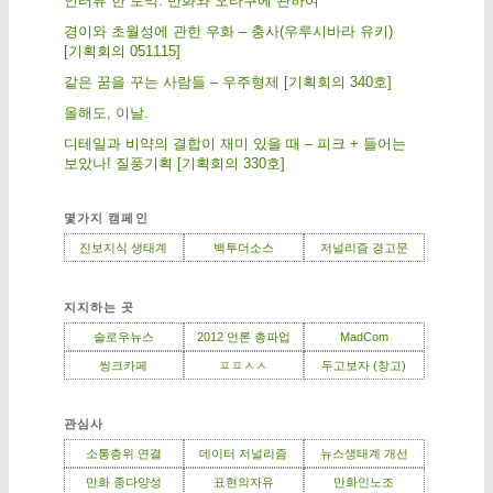
인터뷰 한 토막: 만화와 오타쿠에 관하여
경이와 초월성에 관한 우화 – 충사(우루시바라 유키)
[기획회의 051115]
같은 꿈을 꾸는 사람들 – 우주형제 [기획회의 340호]
올해도, 이날.
디테일과 비약의 결합이 재미 있을 때 – 피크 + 들어는
보았나! 질풍기획 [기획회의 330호]
몇가지 캠페인
진보지식 생태계
백투더소스
저널리즘 경고문
지지하는 곳
슬로우뉴스
2012 언론 총파업
MadCom
씽크카페
ㅍㅍㅅㅅ
두고보자 (창고)
관심사
소통층위 연결
데이터 저널리즘
뉴스생태계 개선
만화 종다양성
표현의자유
만화인노조