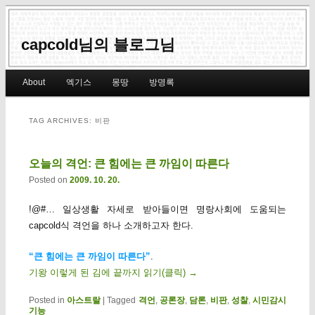
capcold님의 블로그님
Main menu
About
엑기스
몽땅
방명록
Skip to primary content
Skip to secondary content
TAG ARCHIVES:
비판
오늘의 격언: 큰 힘에는 큰 까임이 따른다
Posted on
2009. 10. 20.
!@#… 일상생활 자세로 받아들이면 명랑사회에 도움되는
capcold식 격언을 하나 소개하고자 한다.
“큰 힘에는 큰 까임이 따른다”
.
기왕 이렇게 된 김에 끝까지 읽기(클릭)
→
Posted in
아스트랄
|
Tagged
격언
,
공론장
,
담론
,
비판
,
성찰
,
시민감시
기능