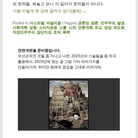
의 토막들. 써놓고 보니 각 길이가 토막들이 아니다.
기왕 이렇게 된 김에 끝까지 읽기(클릭)
→
Posted in
아스트랄
,
저널리즘
|
Tagged
공론장
,
담론
,
민주주의
,
발생
,
사회개혁
,
성향
,
소비자운동
,
소통
,
시위
,
언론개혁
,
외교
,
정당
,
제도화
,
직접민주주의
,
집단지성
,
토막
,
폭력
전면개편을 준비중입니다.
우선순위인 것들 좀 지나고 나면, 2023년의 기술들을 좀 적극
활용해서, 2023년에 맞는 글 그림 기타 여러가지를
만들어가며. 하지만 원래의 갬성을 그대로 이어가며.