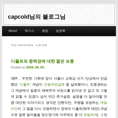
capcold님의 블로그님
Main menu
About
엑기스
몽땅
방명록
Skip to primary content
Skip to secondary content
TAG ARCHIVES:
사회개혁
디폴트와 중력장에 대한 짧은 보충
Posted on
2008. 08. 05.
!@#… 우연한 기회에 앞서 서울시 교육감 선거 단상에서 언급
했던
‘디폴트’
개념이
인용되었길래
좀 살펴봤더니, 진중권씨는
그 개념에서 일종의 패배주의 뉘앙스를 읽어낸 것 같고 또 그렇
게 읽힐 수 있겠다 싶어 약간 추가설명. 설명을 더 달아야할 만
큼 대단한 이야기라고 생각은 안했지만, 우향을 표방하는
데일
리안
이 그 말을 다시 인용하면서 경제의 디폴트(채무 태만) 개념
으로 잘못 알아들을 정도였기에 아무래도 좀 더
정밀하게
(…) 언