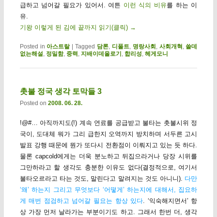
급하고 넘어갈 필요가 있어서. 여튼
이런 식의 비유
를 하는 이
유.
기왕 이렇게 된 김에 끝까지 읽기(클릭)
→
Posted in
아스트랄
|
Tagged
담론
,
디폴트
,
명랑사회
,
사회개혁
,
쓸데
없는해설
,
정밀함
,
중력
,
지배이데올로기
,
합리성
,
헤게모니
촛불 정국 생각 토막들 3
Posted on
2008. 06. 28.
!@#… 아직까지도(!) 계속 연료를 공급받고 불타는 촛불시위 정
국이, 도대체 뭐가 그리 급한지 오역까지 방치하며 서두른 고시
발표 강행 때문에 뭔가 또다시 전환점이 이뤄지고 있는 듯 하다.
물론 capcold에게는 더욱 분노하고 뒤집으라거나 당장 시위를
그만하라고 할 생각도 충분한 이유도 없다(결정적으로, 여기서
불타오르라고 타는 것도, 말린다고 말려지는 것도 아니니).
다만
‘왜’ 하는지 그리고 무엇보다 ‘어떻게’ 하는지에 대해서, 집요하
게 매번 점검하고 넘어갈 필요는 항상 있다
. ‘익숙해지면서’ 항
상 가장 먼저 날라가는 부분이기도 하고. 그래서 한번 더, 생각