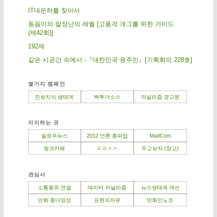
IT대운하를 찾아서
동음이의 말장난의 레벨 [고품격 개그를 위한 가이드
(제42회)]
192제
같은 시공간 속에서 -『대한민국 원주민』[기획회의 228호]
몇가지 캠페인
진보지식 생태계
백투더소스
저널리즘 경고문
지지하는 곳
슬로우뉴스
2012 언론 총파업
MadCom
씽크카페
ㅍㅍㅅㅅ
두고보자 (창고)
관심사
소통층위 연결
데이터 저널리즘
뉴스생태계 개선
만화 종다양성
표현의자유
만화인노조