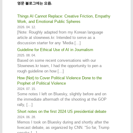
영문 블로그에는 요즘.
Things AI Cannot Replace: Creative Friction, Empathy
Work, and Emotional Public Spheres
2026. 04. 12.
[Note: Roughly adapted from my Korean language
article at slownews.kr. Intended to serve as a
discussion starter for any ‘Media […]
Guideline for Ethical Use of AI in Journalism
2025. 08. 04.
Based on some recent conversations with our
Slownews.kr team, I had the opportunity to pen a
rough guideline on how […]
How (Not) to Cover Political Violence Done to the
Prophet of Political Violence
2024. 07. 15.
Some notes I left on Bluesky, slightly before and on
the immediate aftermath of the shooting at the GOP
rally, […]
Short notes on the first 2024 US presidential debate
2024. 06. 28.
Memos I took on Bluesky during and shortly after the
livecast debate, as organized by CNN. “So far, Trump
speaks […]