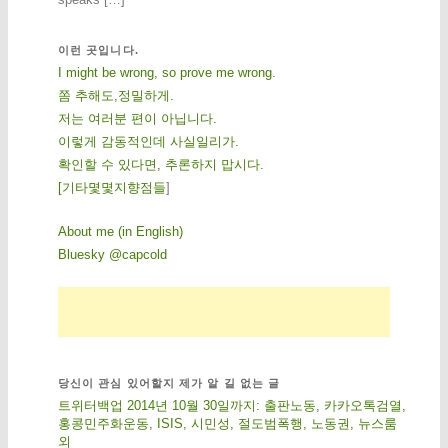
이런 곳입니다.
I might be wrong, so prove me wrong.
쫌 추해도,정밀하게.
저는 여러분 편이 아닙니다.
이렇게 감동적인데 사실일리가.
확인할 수 있다면, 추론하지 맙시다.
[
기
타
몇
몇
지
향
점
들
]
About me (in English)
Bluesky @capcold
당신이 관심 있어할지 제가 알 길 없는 글
트위터백업 2014년 10월 30일까지: 출판노동, 카카오톡검열,
홍콩민주화운동, ISIS, 시민성, 절도범폭행, 노동권, 뉴스룸
외