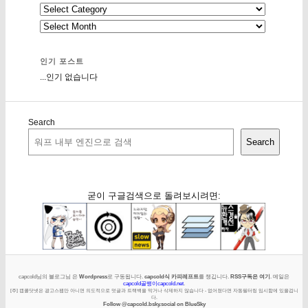
인기 포스트
...인기 없습니다
Search
Search
굳이 구글검색으로 돌려보시려면:
capcold님의 블로그님 은
Wordpress
로 구동됩니다.
capcold식 카피레프트
를 챙깁니다.
RSS구독은 여기
. 메일은
capcold골뱅이capcold.net
.
[주] 캡콜닷넷은 광고스팸만 아니면 의도적으로 덧글과 트랙백을 막거나 삭제하지 않습니다 - 없어졌다면 자동필터링 임시함에 있을겁니
다.
Follow @capcold.bsky.social on BlueSky