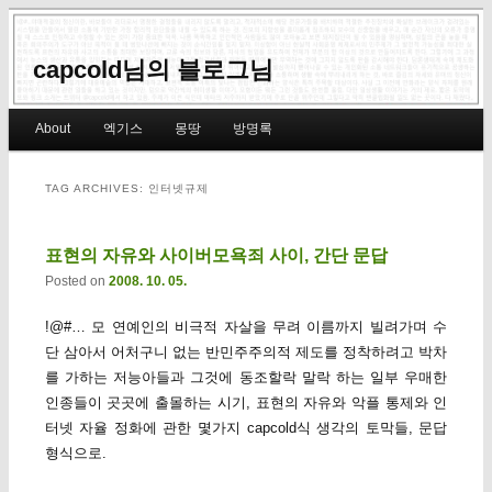
capcold님의 블로그님
Main menu
About
엑기스
몽땅
방명록
Skip to primary content
Skip to secondary content
TAG ARCHIVES:
인터넷규제
표현의 자유와 사이버모욕죄 사이, 간단 문답
Posted on
2008. 10. 05.
!@#… 모 연예인의 비극적 자살을 무려 이름까지 빌려가며 수
단 삼아서 어처구니 없는 반민주주의적 제도를 정착하려고 박차
를 가하는 저능아들과 그것에 동조할락 말락 하는 일부 우매한
인종들이 곳곳에 출몰하는 시기, 표현의 자유와 악플 통제와 인
터넷 자율 정화에 관한 몇가지 capcold식 생각의 토막들, 문답
형식으로.