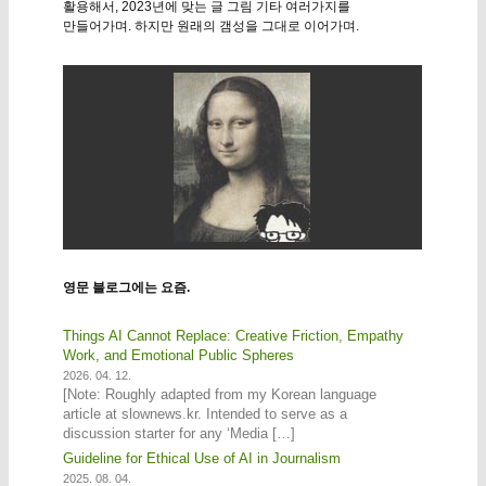
활용해서, 2023년에 맞는 글 그림 기타 여러가지를
만들어가며. 하지만 원래의 갬성을 그대로 이어가며.
영문 블로그에는 요즘.
Things AI Cannot Replace: Creative Friction, Empathy
Work, and Emotional Public Spheres
2026. 04. 12.
[Note: Roughly adapted from my Korean language
article at slownews.kr. Intended to serve as a
discussion starter for any ‘Media […]
Guideline for Ethical Use of AI in Journalism
2025. 08. 04.