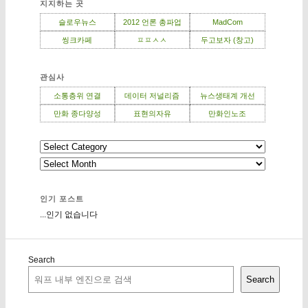
지지하는 곳
슬로우뉴스
2012 언론 총파업
MadCom
씽크카페
ㅍㅍㅅㅅ
두고보자 (창고)
관심사
소통층위 연결
데이터 저널리즘
뉴스생태계 개선
만화 종다양성
표현의자유
만화인노조
인기 포스트
...인기 없습니다
Search
Search