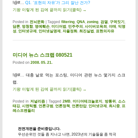
!@#…
Q1. ‘표현의 자유’가 그리 잘난 건가?
기왕 이렇게 된 김에 끝까지 읽기(클릭)
→
Posted in
전뇌문화
|
Tagged
filtering
,
QNA
,
zoning
,
검열
,
구역짓기
,
담론
,
멍청함
,
명예훼손
,
미디어법
,
민주주의
,
사이버모욕죄
,
야매
,
익명
성
,
인터넷규제
,
인터넷실명제
,
자율정화
,
최진실법
,
표현의자유
미디어 뉴스 스크랩 080521
Posted on
2008. 05. 21.
!@#… 대충 날로 먹는 포스팅, 미디어 관련 뉴스 몇가지 스크
랩.
기왕 이렇게 된 김에 끝까지 읽기(클릭)
→
Posted in
저널리즘
|
Tagged
2MB
,
미디어테크놀로지
,
방통위
,
소스
태깅
,
시맨틱웹
,
언론규범
,
언론정책
,
언론탄압
,
인터넷규제
,
최시중
,
프
레스프렌들리
전면개편을 준비중입니다.
우선순위인 것들 좀 지나고 나면, 2023년의 기술들을 좀 적극