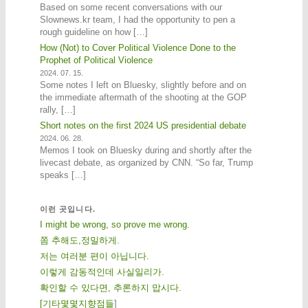
Based on some recent conversations with our
Slownews.kr team, I had the opportunity to pen a
rough guideline on how […]
How (Not) to Cover Political Violence Done to the
Prophet of Political Violence
2024. 07. 15.
Some notes I left on Bluesky, slightly before and on
the immediate aftermath of the shooting at the GOP
rally, […]
Short notes on the first 2024 US presidential debate
2024. 06. 28.
Memos I took on Bluesky during and shortly after the
livecast debate, as organized by CNN. “So far, Trump
speaks […]
이런 곳입니다.
I might be wrong, so prove me wrong.
쫌 추해도,정밀하게.
저는 여러분 편이 아닙니다.
이렇게 감동적인데 사실일리가.
확인할 수 있다면, 추론하지 맙시다.
[
기
타
몇
몇
지
향
점
들
]