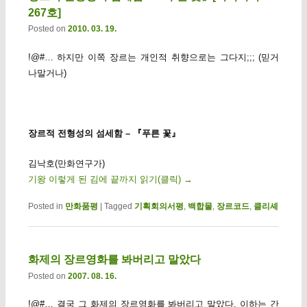
267호]
Posted on
2010. 03. 19.
!@#… 하지만 이쪽 장르는 개인적 취향으로는 그다지;;; (믿거
나말거나)
장르적 전형성의 섬세함 – 『푸른 꽃』
김낙호(만화연구가)
기왕 이렇게 된 김에 끝까지 읽기(클릭)
→
Posted in
만화품평
|
Tagged
기획회의서평
,
백합물
,
장르코드
,
클리셰
화제의 장르영화를 봐버리고 말았다
Posted on
2007. 08. 16.
!@#… 결국 그 화제의 장르영화를 봐버리고 말았다. 이하는 간