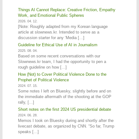
Things AI Cannot Replace: Creative Friction, Empathy
Work, and Emotional Public Spheres
2026. 04. 12.
[Note: Roughly adapted from my Korean language
article at slownews.kr. Intended to serve as a
discussion starter for any ‘Media […]
Guideline for Ethical Use of AI in Journalism
2025. 08. 04.
Based on some recent conversations with our
Slownews.kr team, I had the opportunity to pen a
rough guideline on how […]
How (Not) to Cover Political Violence Done to the
Prophet of Political Violence
2024. 07. 15.
Some notes I left on Bluesky, slightly before and on
the immediate aftermath of the shooting at the GOP
rally, […]
Short notes on the first 2024 US presidential debate
2024. 06. 28.
Memos I took on Bluesky during and shortly after the
livecast debate, as organized by CNN. “So far, Trump
speaks […]