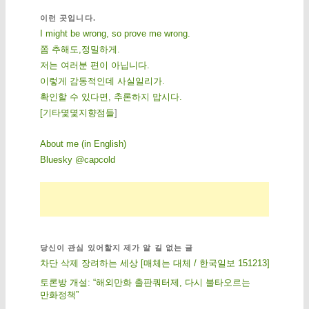
이런 곳입니다.
I might be wrong, so prove me wrong.
쫌 추해도,정밀하게.
저는 여러분 편이 아닙니다.
이렇게 감동적인데 사실일리가.
확인할 수 있다면, 추론하지 맙시다.
[
기
타
몇
몇
지
향
점
들
]
About me (in English)
Bluesky @capcold
당신이 관심 있어할지 제가 알 길 없는 글
차단 삭제 장려하는 세상 [매체는 대체 / 한국일보 151213]
토론방 개설: “해외만화 출판쿼터제, 다시 불타오르는
만화정책”