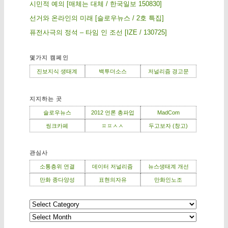
시민적 예의 [매체는 대체 / 한국일보 150830]
선거와 온라인의 미래 [슬로우뉴스 / 2호 특집]
퓨전사극의 정석 – 타임 인 조선 [IZE / 130725]
몇가지 캠페인
진보지식 생태계
백투더소스
저널리즘 경고문
지지하는 곳
슬로우뉴스
2012 언론 총파업
MadCom
씽크카페
ㅍㅍㅅㅅ
두고보자 (창고)
관심사
소통층위 연결
데이터 저널리즘
뉴스생태계 개선
만화 종다양성
표현의자유
만화인노조