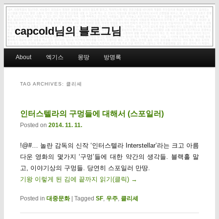
capcold님의 블로그님
Main menu
About
엑기스
몽땅
방명록
Skip to primary content
Skip to secondary content
TAG ARCHIVES:
클리셰
인터스텔라의 구멍들에 대해서 (스포일러)
Posted on
2014. 11. 11.
!@#… 놀란 감독의 신작 ‘인터스텔라 Interstellar’라는 크고 아름
다운 영화의 몇가지 ‘구멍’들에 대한 약간의 생각들. 블랙홀 말
고, 이야기상의 구멍들. 당연히 스포일러 만땅.
기왕 이렇게 된 김에 끝까지 읽기(클릭)
→
Posted in
대중문화
|
Tagged
SF
,
우주
,
클리셰