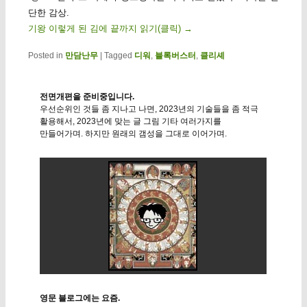
단한 감상.
기왕 이렇게 된 김에 끝까지 읽기(클릭)
→
Posted in
만담난무
|
Tagged
디워
,
블록버스터
,
클리셰
전면개편을 준비중입니다.
우선순위인 것들 좀 지나고 나면, 2023년의 기술들을 좀 적극
활용해서, 2023년에 맞는 글 그림 기타 여러가지를
만들어가며. 하지만 원래의 갬성을 그대로 이어가며.
영문 블로그에는 요즘.