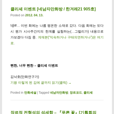
클리셰 이벤트 [네남자만화방 / 한겨레21 905호]
Posted on
2012. 04. 13.
!@#… 이번 회에는 나름 평온한 소재로 갔다. 다음 회에는 또다
시 뭔가 시사주간지의 한계를 실험하는(…그럴리가) 내용으로
가보겠다 다짐 중.
게재본(“익숙하거나 구태의연하거나”)은 여기
로
.
뻔한, 너무 뻔한 – 클리셰 이벤트
김낙호(만화연구가)
기왕 이렇게 된 김에 끝까지 읽기(클릭)
→
Posted in
만화세설
|
Tagged
네남자만화방
,
장르코드
,
클리셰
장르적 전형성의 섬세함 – 『푸른 꽃』[기획회의