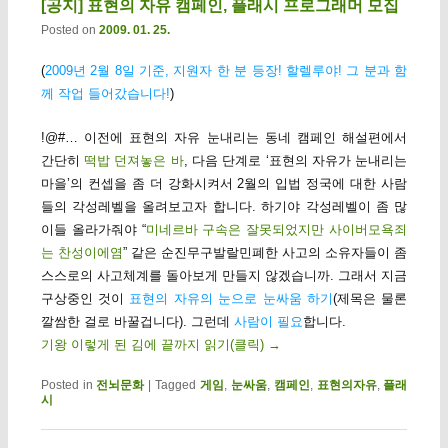
[공지] 표현의 자유 캠페인, 플래시 프로그래머 모집
Posted on
2009. 01. 25.
(
2009년 2월 8일 기준, 지원자 한 분 등장! 할렐루야! 그 분과 함
께 작업 들어갔습니다!
)
!@#… 이전에 표현의 자유 눈내리는 동네 캠페인 해설편에서
간단히
떡밥 던져놓은 바
, 다음 단계로 ‘표현의 자유가 눈내리는
마을’의 컨셉을 좀 더 강화시켜서 2월의 입법 정국에 대한 사람
들의 각성레벨을 올려보고자 합니다. 하기야 각성레벨이 좀 많
이들 올라가줘야 “
미네르바 구속은 잘못되었지만 사이버모욕죄
는 찬성이에염
” 같은 순진무구발랄민폐한 사고의 소유자들이 좀
스스로의 사고체계를 돌아보게 만들지 않겠습니까. 그래서 지금
구상중인 것이
표현의 자유의 눈으로 눈싸움 하기
(제목은 물론
깔쌈한 걸로 바꿀겁니다). 그런데
사람이 필요
합니다.
기왕 이렇게 된 김에 끝까지 읽기(클릭)
→
Posted in
전뇌문화
|
Tagged
게임
,
눈싸움
,
캠페인
,
표현의자유
,
플래
시