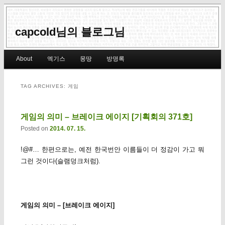
capcold님의 블로그님
Main menu
About
엑기스
몽땅
방명록
Skip to primary content
Skip to secondary content
TAG ARCHIVES:
게임
게임의 의미 – 브레이크 에이지 [기획회의 371호]
Posted on
2014. 07. 15.
!@#… 한편으로는, 예전 한국번안 이름들이 더 정감이 가고 뭐
그런 것이다(슬램덩크처럼).
게임의 의미 – [브레이크 에이지]