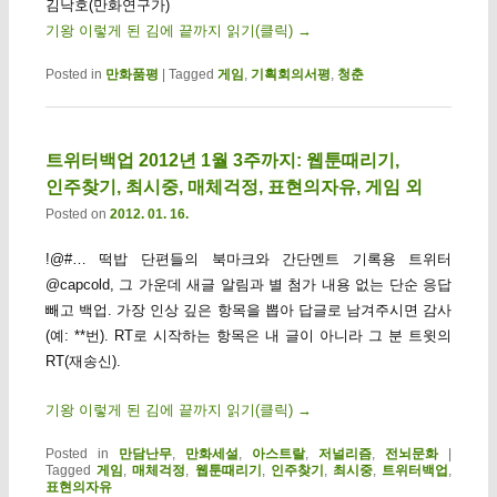
김낙호(만화연구가)
기왕 이렇게 된 김에 끝까지 읽기(클릭)
→
Posted in
만화품평
|
Tagged
게임
,
기획회의서평
,
청춘
트위터백업 2012년 1월 3주까지: 웹툰때리기,
인주찾기, 최시중, 매체걱정, 표현의자유, 게임 외
Posted on
2012. 01. 16.
!@#… 떡밥 단편들의 북마크와 간단멘트 기록용 트위터
@capcold, 그 가운데 새글 알림과 별 첨가 내용 없는 단순 응답
빼고 백업. 가장 인상 깊은 항목을 뽑아 답글로 남겨주시면 감사
(예: **번). RT로 시작하는 항목은 내 글이 아니라 그 분 트윗의
RT(재송신).
기왕 이렇게 된 김에 끝까지 읽기(클릭)
→
Posted in
만담난무
,
만화세설
,
아스트랄
,
저널리즘
,
전뇌문화
|
Tagged
게임
,
매체걱정
,
웹툰때리기
,
인주찾기
,
최시중
,
트위터백업
,
표현의자유