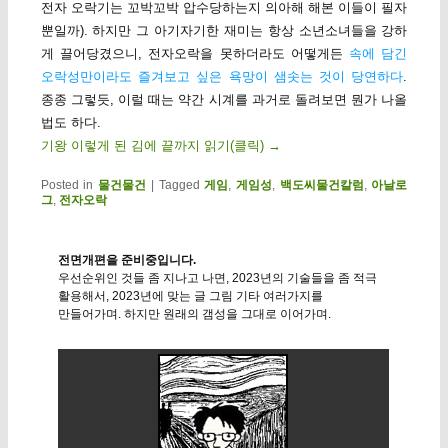
전자 오락기는 꼬박꼬박 압수당하는지 의아해 해본 이들이 필자
뿐일까). 하지만 그 아기자기한 재미는 항상 소년소녀들을 강하
게 끌어당겼으니, 전자오락을 못하더라도 어떻게든
속에 담긴
오락성만이라도 즐겨보고 싶은 욕망이 샘솟는 것이 당연하다
.
종종 그렇듯, 이럴 때는 약간 시계를 과거로 돌려보면 뭔가 나올
법도 하다.
기왕 이렇게 된 김에 끝까지 읽기(클릭)
→
Posted in
물건물건
|
Tagged
게임
,
게임성
,
백도씨물건칼럼
,
아날로
그
,
전자오락
전면개편을 준비중입니다.
우선순위인 것들 좀 지나고 나면, 2023년의 기술들을 좀 적극
활용해서, 2023년에 맞는 글 그림 기타 여러가지를
만들어가며. 하지만 원래의 갬성을 그대로 이어가며.