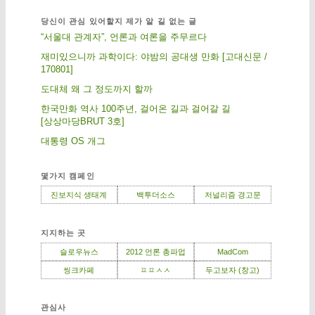
당신이 관심 있어할지 제가 알 길 없는 글
“서울대 관계자”, 언론과 여론을 주무르다
재미있으니까 과학이다: 야밤의 공대생 만화 [고대신문 /
170801]
도대체 왜 그 정도까지 할까
한국만화 역사 100주년, 걸어온 길과 걸어갈 길
[상상마당BRUT 3호]
대통령 OS 개그
몇가지 캠페인
진보지식 생태계
백투더소스
저널리즘 경고문
지지하는 곳
슬로우뉴스
2012 언론 총파업
MadCom
씽크카페
ㅍㅍㅅㅅ
두고보자 (창고)
관심사