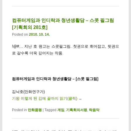
컴퓨터게임과 인디락과 청년생활담 – 스콧 필그림
[기획회의 281호]
Posted on
2010. 10. 14.
!@#… 지난 호 원고는 스콧필그림. 첫권으로 휘어잡고, 뒷권으
로 갈수록 더욱 깊어지는 작품.
컴퓨터게임과 인디락과 청년생활담 – [스콧 필그림]
김낙호(만화연구가)
기왕 이렇게 된 김에 끝까지 읽기(클릭)
→
Posted in
만화품평
|
Tagged
게임
,
기획회의서평
,
락음악