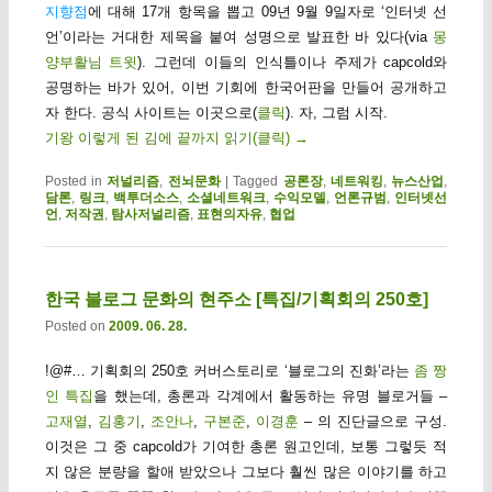
지향점
에 대해 17개 항목을 뽑고 09년 9월 9일자로 ‘인터넷 선
언’이라는 거대한 제목을 붙여 성명으로 발표한 바 있다(via
몽
양부활님 트윗
). 그런데 이들의 인식틀이나 주제가 capcold와
공명하는 바가 있어, 이번 기회에 한국어판을 만들어 공개하고
자 한다. 공식 사이트는 이곳으로(
클릭
). 자, 그럼 시작.
기왕 이렇게 된 김에 끝까지 읽기(클릭)
→
Posted in
저널리즘
,
전뇌문화
|
Tagged
공론장
,
네트워킹
,
뉴스산업
,
담론
,
링크
,
백투더소스
,
소셜네트워크
,
수익모델
,
언론규범
,
인터넷선
언
,
저작권
,
탐사저널리즘
,
표현의자유
,
협업
한국 블로그 문화의 현주소 [특집/기획회의 250호]
Posted on
2009. 06. 28.
!@#… 기획회의 250호 커버스토리로 ‘블로그의 진화’라는
좀 짱
인 특집
을 했는데, 총론과 각계에서 활동하는 유명 블로거들 –
고재열
,
김홍기
,
조안나
,
구본준
,
이경훈
– 의 진단글으로 구성.
이것은 그 중 capcold가 기여한 총론 원고인데, 보통 그렇듯 적
지 않은 분량을 할애 받았으나 그보다 훨씬 많은 이야기를 하고