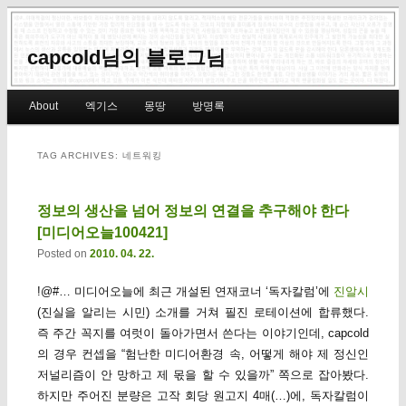
capcold님의 블로그님
Main menu
About
엑기스
몽땅
방명록
Skip to primary content
Skip to secondary content
TAG ARCHIVES:
네트워킹
정보의 생산을 넘어 정보의 연결을 추구해야 한다
[미디어오늘100421]
Posted on
2010. 04. 22.
!@#… 미디어오늘에 최근 개설된 연재코너 ‘독자칼럼’에
진알시
(진실을 알리는 시민) 소개를 거쳐 필진 로테이션에 합류했다.
즉 주간 꼭지를 여럿이 돌아가면서 쓴다는 이야기인데, capcold
의 경우 컨셉을 “험난한 미디어환경 속, 어떻게 해야 제 정신인
저널리즘이 안 망하고 제 몫을 할 수 있을까” 쪽으로 잡아봤다.
하지만 주어진 분량은 고작 회당 원고지 4매(…)에, 독자칼럼이