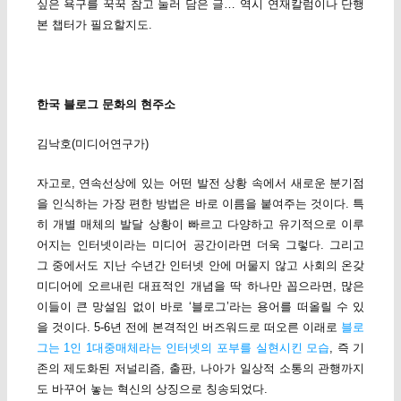
싶은 욕구를 꾹꾹 참고 눌러 담은 글… 역시 연재칼럼이나 단행
본 챕터가 필요할지도.
한국 블로그 문화의 현주소
김낙호(미디어연구가)
자고로, 연속선상에 있는 어떤 발전 상황 속에서 새로운 분기점
을 인식하는 가장 편한 방법은 바로 이름을 붙여주는 것이다. 특
히 개별 매체의 발달 상황이 빠르고 다양하고 유기적으로 이루
어지는 인터넷이라는 미디어 공간이라면 더욱 그렇다. 그리고
그 중에서도 지난 수년간 인터넷 안에 머물지 않고 사회의 온갖
미디어에 오르내린 대표적인 개념을 딱 하나만 꼽으라면, 많은
이들이 큰 망설임 없이 바로 ‘블로그’라는 용어를 떠올릴 수 있
을 것이다. 5-6년 전에 본격적인 버즈워드로 떠오른 이래로
블로
그는 1인 1대중매체라는 인터넷의 포부를 실현시킨 모습
, 즉 기
존의 제도화된 저널리즘, 출판, 나아가 일상적 소통의 관행까지
도 바꾸어 놓는 혁신의 상징으로 칭송되었다.