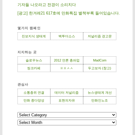
기자들 나오라고 전경이 소리치다
[광고] 한겨레21 617호에 만화특집 별책부록 들어있습니다.
몇가지 캠페인
진보지식 생태계
백투더소스
저널리즘 경고문
지지하는 곳
슬로우뉴스
2012 언론 총파업
MadCom
씽크카페
ㅍㅍㅅㅅ
두고보자 (창고)
관심사
소통층위 연결
데이터 저널리즘
뉴스생태계 개선
만화 종다양성
표현의자유
만화인노조