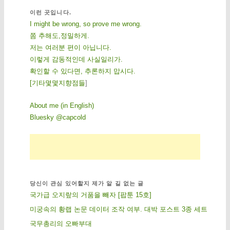
이런 곳입니다.
I might be wrong, so prove me wrong.
쫌 추해도,정밀하게.
저는 여러분 편이 아닙니다.
이렇게 감동적인데 사실일리가.
확인할 수 있다면, 추론하지 맙시다.
[
기
타
몇
몇
지
향
점
들
]
About me (in English)
Bluesky @capcold
당신이 관심 있어할지 제가 알 길 없는 글
국가급 오지랖의 거품을 빼자 [팝툰 15호]
미궁속의 황랩 논문 데이터 조작 여부. 대박 포스트 3종 세트
국무총리의 오빠부대