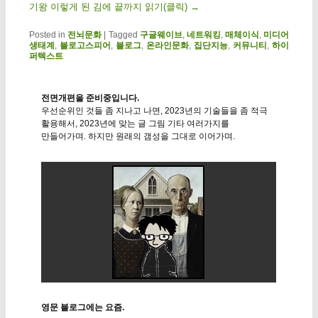
기왕 이렇게 된 김에 끝까지 읽기(클릭)
→
Posted in
전뇌문화
|
Tagged
구글웨이브
,
네트워킹
,
매체이식
,
미디어
생태계
,
블로고스피어
,
블로그
,
온라인문화
,
집단지능
,
커뮤니티
,
하이
퍼텍스트
전면개편을 준비중입니다.
우선순위인 것들 좀 지나고 나면, 2023년의 기술들을 좀 적극
활용해서, 2023년에 맞는 글 그림 기타 여러가지를
만들어가며. 하지만 원래의 갬성을 그대로 이어가며.
영문 블로그에는 요즘.