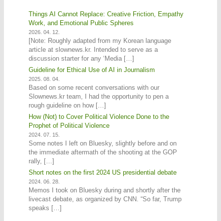
Things AI Cannot Replace: Creative Friction, Empathy
Work, and Emotional Public Spheres
2026. 04. 12.
[Note: Roughly adapted from my Korean language
article at slownews.kr. Intended to serve as a
discussion starter for any ‘Media […]
Guideline for Ethical Use of AI in Journalism
2025. 08. 04.
Based on some recent conversations with our
Slownews.kr team, I had the opportunity to pen a
rough guideline on how […]
How (Not) to Cover Political Violence Done to the
Prophet of Political Violence
2024. 07. 15.
Some notes I left on Bluesky, slightly before and on
the immediate aftermath of the shooting at the GOP
rally, […]
Short notes on the first 2024 US presidential debate
2024. 06. 28.
Memos I took on Bluesky during and shortly after the
livecast debate, as organized by CNN. “So far, Trump
speaks […]