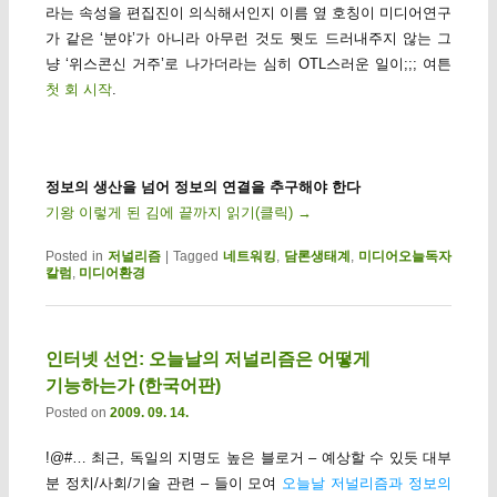
라는 속성을 편집진이 의식해서인지 이름 옆 호칭이 미디어연구
가 같은 ‘분야’가 아니라 아무런 것도 뭣도 드러내주지 않는 그
냥 ‘위스콘신 거주’로 나가더라는 심히 OTL스러운 일이;;; 여튼
첫 회 시작
.
정보의 생산을 넘어 정보의 연결을 추구해야 한다
기왕 이렇게 된 김에 끝까지 읽기(클릭)
→
Posted in
저널리즘
|
Tagged
네트워킹
,
담론생태계
,
미디어오늘독자
칼럼
,
미디어환경
인터넷 선언: 오늘날의 저널리즘은 어떻게
기능하는가 (한국어판)
Posted on
2009. 09. 14.
!@#… 최근, 독일의 지명도 높은 블로거 – 예상할 수 있듯 대부
분 정치/사회/기술 관련 – 들이 모여
오늘날 저널리즘과 정보의