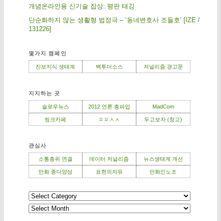
개념온라인용 신기술 잡상: 평판 태깅
단순화하지 않는 생활형 법정극 – ‘동네변호사 조들호’ [IZE /
131226]
몇가지 캠페인
진보지식 생태계
백투더소스
저널리즘 경고문
지지하는 곳
슬로우뉴스
2012 언론 총파업
MadCom
씽크카페
ㅍㅍㅅㅅ
두고보자 (창고)
관심사
소통층위 연결
데이터 저널리즘
뉴스생태계 개선
만화 종다양성
표현의자유
만화인노조