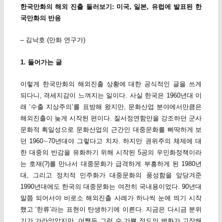
한국만화의 해외 진출 둘러보기: 미국, 일본, 유럽에 발표된 한
국만화의 반응
– 김낙호 (만화 연구가)
1. 들어가는 글
이렇게 한국만화의 해외진출 상황에 대한 공식적인 글을 쓰게
되다니, 격세지감이 느껴지는 일이다. 사실 한국은 1960년대 이
래 ‘수출 지상주의’를 표방해 왔지만, 문화산업 분야에서만큼은
해외진출이 늦게 시작된 편이다. 질서정연함만을 강조하던 군사
문화적 획일성으로 문화산업의 근간인 대중문화를 삐딱하게 보
던 1960∼70년대야 그렇다고 치자. 하지만 권위주의 체제에 대
한 대중의 반감을 유화하기 위해 시작된 5공의 우민화정책이라
는 호재(?)를 만나서 대중문화가 급격하게 부흥하게 된 1980년
대, 그리고 정치적 민주화가 대중문화의 풍성함을 앞당겨준
1990년대에도 한국의 대중문화는 여전히 국내용이었다. 90년대
말쯤 되어서야 비로소 해외진출 사례가 하나씩 눈에 띄기 시작
했고 ‘한류’라는 표현이 탄생하기에 이른다. 지금은 다시금 분위
기가 가라앉았지만, 어쨌든 그런 숨 가쁠 정도의 변화가 고작해