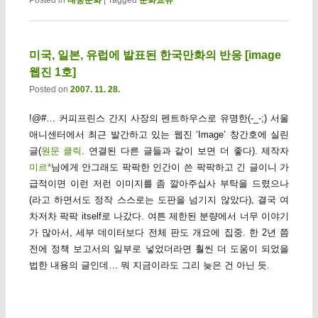
미국, 일본, 유럽에 발표된 한국만화의 반응 [image
웹진 1호]
Posted on
2007. 11. 28.
!@#… 커피프린스 간지 사장의 펜트하우스로 유명한(-_-;) 서울
애니센터에서 최근 발간하고 있는 웹진 ‘Image’ 창간호에 실린
글(
원문 클릭
. 연결된 다른 글들과 같이 보면 더 좋다). 제작자
미르*
님에게 안그래도 팍팍한 인간이 쓴 팍팍하고 긴 글이니 가
급적이면 이런 저런 이미지를 좀 깔아주십사 부탁을 드렸으나
(라고 하면서도 정작 스스로는 도판을 넘기지 않았다), 결국 여
차저차 팍팍 itself로 나갔다. 여튼 제한된 분량에서 너무 이야기
가 많아서, 세부 데이터보다 전체 판도 개요에 집중. 한 2년 쯤
전에 정책 보고서의 일부로 넣었더라면 훨씬 더 도움이 되었을
법한 내용의 글인데… 뭐 지금이라도 그리 늦은 건 아닌 듯.
…