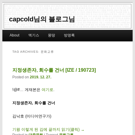
capcold님의 블로그님
Main menu
About
엑기스
몽땅
방명록
Skip to primary content
Skip to secondary content
TAG ARCHIVES:
문화교류
지정생존자, 회수를 건너 [IZE / 190723]
Posted on
2019. 12. 27.
!@#… 게재본은
여기로
.
지정생존자, 회수를 건너
김낙호 (미디어연구가)
기왕 이렇게 된 김에 끝까지 읽기(클릭)
→
Posted in
대중문화
|
Tagged
문화교류