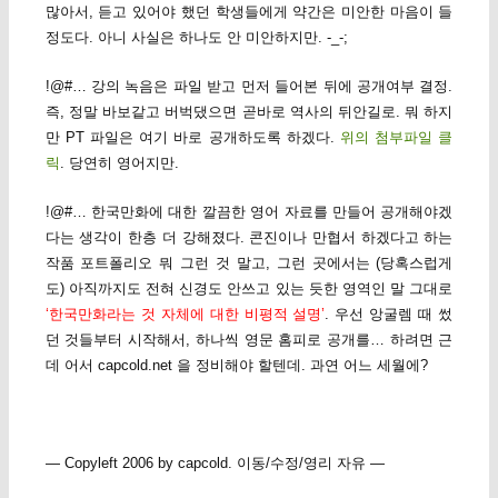
많아서, 듣고 있어야 했던 학생들에게 약간은 미안한 마음이 들
정도다. 아니 사실은 하나도 안 미안하지만. -_-;
!@#… 강의 녹음은 파일 받고 먼저 들어본 뒤에 공개여부 결정.
즉, 정말 바보같고 버벅댔으면 곧바로 역사의 뒤안길로. 뭐 하지
만 PT 파일은 여기 바로 공개하도록 하겠다.
위의 첨부파일 클
릭
. 당연히 영어지만.
!@#… 한국만화에 대한 깔끔한 영어 자료를 만들어 공개해야겠
다는 생각이 한층 더 강해졌다. 콘진이나 만협서 하겠다고 하는
작품 포트폴리오 뭐 그런 것 말고, 그런 곳에서는 (당혹스럽게
도) 아직까지도 전혀 신경도 안쓰고 있는 듯한 영역인 말 그대로
‘한국만화라는 것 자체에 대한 비평적 설명’
. 우선 앙굴렘 때 썼
던 것들부터 시작해서, 하나씩 영문 홈피로 공개를… 하려면 근
데 어서 capcold.net 을 정비해야 할텐데. 과연 어느 세월에?
— Copyleft 2006 by capcold. 이동/수정/영리 자유 —