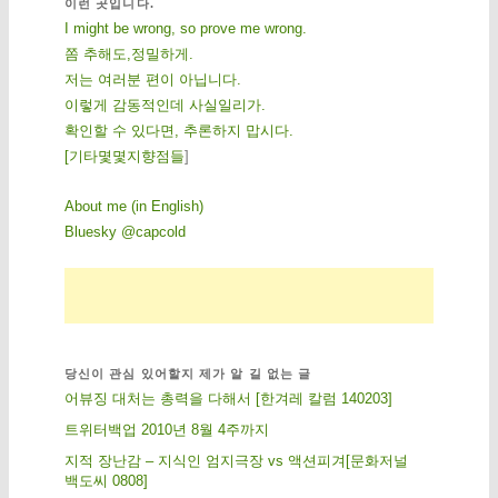
이런 곳입니다.
I might be wrong, so prove me wrong.
쫌 추해도,정밀하게.
저는 여러분 편이 아닙니다.
이렇게 감동적인데 사실일리가.
확인할 수 있다면, 추론하지 맙시다.
[
기
타
몇
몇
지
향
점
들
]
About me (in English)
Bluesky @capcold
당신이 관심 있어할지 제가 알 길 없는 글
어뷰징 대처는 총력을 다해서 [한겨레 칼럼 140203]
트위터백업 2010년 8월 4주까지
지적 장난감 – 지식인 엄지극장 vs 액션피겨[문화저널
백도씨 0808]