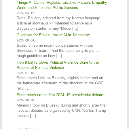
Things AI Cannot Replace: Creative Friction, Empathy
Work, and Emotional Public Spheres
2026. 04. 12.
[Note: Roughly adapted from my Korean language
article at slownews.kr. Intended to serve as a
discussion starter for any ‘Media […]
Guideline for Ethical Use of AI in Journalism
2025. 08. 04.
Based on some recent conversations with our
Slownews.kr team, I had the opportunity to pen a
rough guideline on how […]
How (Not) to Cover Political Violence Done to the
Prophet of Political Violence
2024. 07. 15.
Some notes I left on Bluesky, slightly before and on
the immediate aftermath of the shooting at the GOP
rally, […]
Short notes on the first 2024 US presidential debate
2024. 06. 28.
Memos I took on Bluesky during and shortly after the
livecast debate, as organized by CNN. “So far, Trump
speaks […]