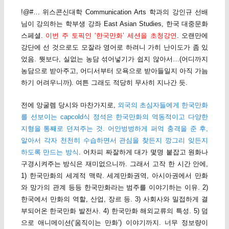
!@#… 위스콘신대학 Communication Arts 학과의 강인규 선배
님이 강의하는 학부생 강좌 East Asian Studies, 한국 대중문화
스페셜.
이번 주 토픽인 ‘한국만화’ 세션을 초청강연
. 오랜만에
강단에 선 것으로도 모잘라 영어로 하려니 가히 난이도가 좀 있
었음. 뭣보다, 실없는 농담 섞어넣기가 쉽지 않아서…(어디까지
농담으로 받아주고, 어디서부터 모욕으로 받아들일지 아직 가늠
하기 어려우니까). 여튼 그래도 적당히 무사히 지나간 듯.
전에 앙굴렘 당시와 마찬가지로,
외국의 초심자들에게 한국만화
를 선보이는 capcold식 정석은 한국만화의 역동적이고 다양한
지형을 통째로 던져주는 것. 어안벙벙하게 퍼억 충격을 준 후,
알아서 각자 천천히 수습하면서 관심을 찾든지 깡그리 잊든지
하도록 만드는 방식
. 어차피 짜잘하게 대가 몇명 붙잡고 원화나
구경시켜주는 방식은 재미없으니까. 그래서 고작 한 시간 안에,
1) 한국만화의 세계적 맥락. 세계만화권역, 아시아권에서 만화
와 망가의 관계 등등 한국만화라는 범주를 이야기하는 이유. 2)
한국에서 만화의 역할, 산업, 장르 등. 3) 사회사와 밀접하게 결
부되어온 한국만화 발전사. 4) 한국만화 해외교류의 특성. 5) 덤
으로 애니메이션(‘움직이는 만화’) 이야기까지. 너무 정보량이