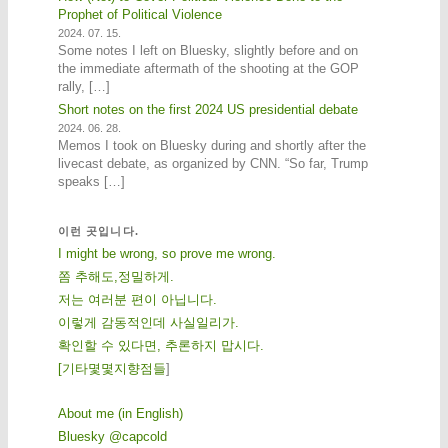
Prophet of Political Violence
2024. 07. 15.
Some notes I left on Bluesky, slightly before and on
the immediate aftermath of the shooting at the GOP
rally, […]
Short notes on the first 2024 US presidential debate
2024. 06. 28.
Memos I took on Bluesky during and shortly after the
livecast debate, as organized by CNN. “So far, Trump
speaks […]
이런 곳입니다.
I might be wrong, so prove me wrong.
쫌 추해도,정밀하게.
저는 여러분 편이 아닙니다.
이렇게 감동적인데 사실일리가.
확인할 수 있다면, 추론하지 맙시다.
[
기
타
몇
몇
지
향
점
들
]
About me (in English)
Bluesky @capcold