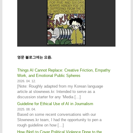
영문 블로그에는 요즘.
Things AI Cannot Replace: Creative Friction, Empathy
Work, and Emotional Public Spheres
2026. 04. 12.
[Note: Roughly adapted from my Korean language
article at slownews.kr. Intended to serve as a
discussion starter for any ‘Media […]
Guideline for Ethical Use of AI in Journalism
2025. 08. 04.
Based on some recent conversations with our
Slownews.kr team, I had the opportunity to pen a
rough guideline on how […]
How (Not) to Cover Political Violence Done to the