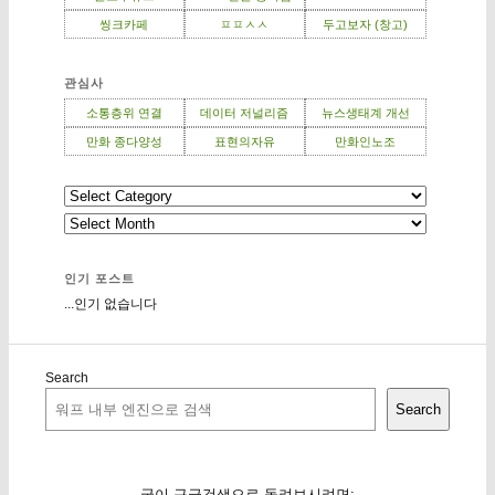
씽크카페
ㅍㅍㅅㅅ
두고보자 (창고)
관심사
소통층위 연결
데이터 저널리즘
뉴스생태계 개선
만화 종다양성
표현의자유
만화인노조
인기 포스트
...인기 없습니다
Search
Search
굳이 구글검색으로 돌려보시려면: