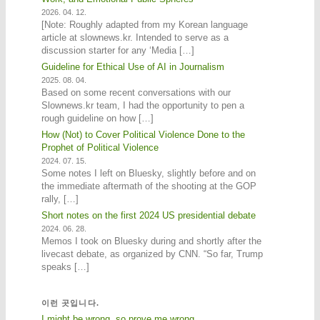
2026. 04. 12.
[Note: Roughly adapted from my Korean language
article at slownews.kr. Intended to serve as a
discussion starter for any ‘Media […]
Guideline for Ethical Use of AI in Journalism
2025. 08. 04.
Based on some recent conversations with our
Slownews.kr team, I had the opportunity to pen a
rough guideline on how […]
How (Not) to Cover Political Violence Done to the
Prophet of Political Violence
2024. 07. 15.
Some notes I left on Bluesky, slightly before and on
the immediate aftermath of the shooting at the GOP
rally, […]
Short notes on the first 2024 US presidential debate
2024. 06. 28.
Memos I took on Bluesky during and shortly after the
livecast debate, as organized by CNN. “So far, Trump
speaks […]
이런 곳입니다.
I might be wrong, so prove me wrong.