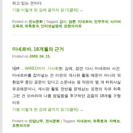
되고 있는 건이다.
기왕 이렇게 된 김에 끝까지 읽기(클릭)
→
Posted in
전뇌문화
|
Tagged
감시
,
담론
,
미네르바
,
민주주의
,
사이버
모욕죄
,
위축효과
,
인터넷실명제
,
표현의자유
미네르바, 18개월의 근거
Posted on
2009. 04. 15.
!@#…
WIRED까지 기사화
한 김에, 잠깐 다시 미네르바 사건.
미네르바를 잡아넣는 건 이전의 게시판 활동 때문이 아니라 외
환업무 중단 공문이 있다고 소문내는 등 막판의 몇 개 허위사실
유포때문이니, 게시판 활동 전반을 문제삼는 표현의 자유 위축
그런 건 오바라며 나름 엄밀함을 추구하던 검찰의 18개월 구형
이유.
기왕 이렇게 된 김에 끝까지 읽기(클릭)
→
Posted in
만담난무
,
전뇌문화
|
Tagged
미네르바
,
위축효과
,
자백쑈
,
표현의자유