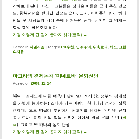
각해보데 된다. 사실… 그분들은 잡아온 이들을 굳이 족칠 필요
도, 항복선언을 받아낼 필요도 없다. 그저, 어렴풋한 명제 하나
만을 뭇 사람들의 뇌리 속에 남겨두면 된다. 심지어 그 명제는
항상 참일 필요조차 없다.
기왕 이렇게 된 김에 끝까지 읽기(클릭)
→
Posted in
저널리즘
|
Tagged
PD수첩
,
민주주의
,
위축효과
,
체포
,
표현
의자유
아고라의 경제논객 ‘미네르바’ 은퇴선언
Posted on
2008. 11. 14.
!@#… 경제난에 대한 예측이 맞아 떨어져서 (현 정부의 경제팀
을 가볍게 능가하는) 스타가 되는 바람에 한나라당 정권의 집중
견제대상으로 떠올라 부던하게 해코지를 당하던 인터넷 유저
‘미네르바’, 며칠 전의 침묵 선언에 이어서 결국 은퇴 선언 (
클
릭
). 그리고 또 하나의 성지 탄생.
기왕 이렇게 된 김에 끝까지 읽기(클릭)
→