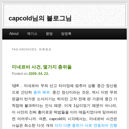
capcold님의 블로그님
Main menu
About
엑기스
몽땅
방명록
Skip to primary content
Skip to secondary content
TAG ARCHIVES:
위축효과
미네르바 사건, 몇가지 층위들
Posted on
2009. 04. 22.
!@#… 미네르바 무죄 선고 타이밍에 맞추어 상황 중간 정산용
으로 간단히
층위 해부
. 중간 정산이라는 것은, 역시 이번 무죄
판결이 반가운 소식이기는 하지만 고작 전체 판 가운데 중간 기
착점에 불과하다는 인식 때문. 이게 1심이었기 때문이 아니라,
이 사안의 진짜 흥미로운 떡밥들을 이미 매듭지었다며 잊어버리
면 아까우니까. 여튼, capcold의 시각에서는, 미네르바 사건은
사실은 최소한 다섯 개의
각각 다른 층위가 서로 연동되어 진행