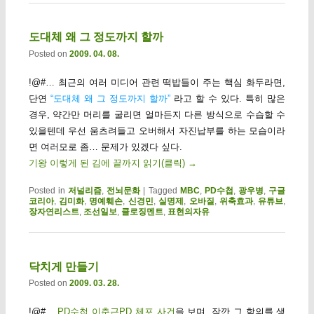
도대체 왜 그 정도까지 할까
Posted on
2009. 04. 08.
!@#… 최근의 여러 미디어 관련 떡밥들이 주는 핵심 화두라면,
단연
“도대체 왜 그 정도까지 할까”
라고 할 수 있다. 특히 많은
경우, 약간만 머리를 굴리면 얼마든지 다른 방식으로 수습할 수
있을텐데 우선 움츠려들고 오버해서 자진납부를 하는 모습이라
면 여러모로 좀… 문제가 있겠다 싶다.
기왕 이렇게 된 김에 끝까지 읽기(클릭)
→
Posted in
저널리즘
,
전뇌문화
|
Tagged
MBC
,
PD수첩
,
광우병
,
구글
코리아
,
김미화
,
명예훼손
,
신경민
,
실명제
,
오바질
,
위축효과
,
유튜브
,
장자연리스트
,
조선일보
,
클로징멘트
,
표현의자유
닥치게 만들기
Posted on
2009. 03. 28.
!@#…
PD수첩 이춘근PD 체포 사건
을 보며, 잠깐 그 함의를 생