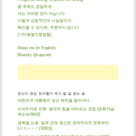
쫌 추해도,정밀하게.
저는 여러분 편이 아닙니다.
이렇게 감동적인데 사실일리가.
확인할 수 있다면, 추론하지 맙시다.
[
기
타
몇
몇
지
향
점
들
]
About me (in English)
Bluesky @capcold
당신이 관심 있어할지 제가 알 길 없는 글
대한민국 대통령의 당선 패턴을 알아내다
슈퍼히어로 만화: 절대적 힘을 바라보는 관점 [문화저널
백도씨/0610]
광복절 논평: 일제 잔재 청산은 권위주의적 문화부터
[ㅍㅍㅅㅅ / 130815]