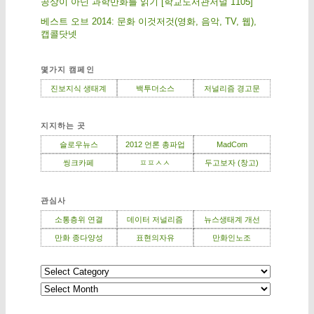
공상이 아닌 과학만화를 읽기 [학교도서관저널 1105]
베스트 오브 2014: 문화 이것저것(영화, 음악, TV, 웹),
캡콜닷넷
몇가지 캠페인
진보지식 생태계
백투더소스
저널리즘 경고문
지지하는 곳
슬로우뉴스
2012 언론 총파업
MadCom
씽크카페
ㅍㅍㅅㅅ
두고보자 (창고)
관심사
소통층위 연결
데이터 저널리즘
뉴스생태계 개선
만화 종다양성
표현의자유
만화인노조