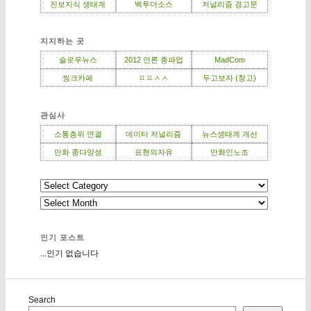
진보지식 생태계
백투더소스
저널리즘 경고문
지지하는 곳
슬로우뉴스
2012 언론 총파업
MadCom
씽크카페
ㅍㅍㅅㅅ
두고보자 (창고)
관심사
소통층위 연결
데이터 저널리즘
뉴스생태계 개선
만화 종다양성
표현의자유
만화인노조
인기 포스트
...인기 없습니다
Search