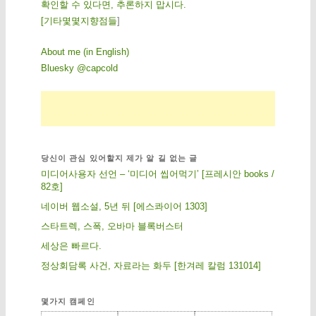
확인할 수 있다면, 추론하지 맙시다.
[
기
타
몇
몇
지
향
점
들
]
About me (in English)
Bluesky @capcold
당신이 관심 있어할지 제가 알 길 없는 글
미디어사용자 선언 – ‘미디어 씹어먹기’ [프레시안 books /
82호]
네이버 웹소설, 5년 뒤 [에스콰이어 1303]
스타트렉, 스폭, 오바마 블록버스터
세상은 빠르다.
정상회담록 사건, 자료라는 화두 [한겨레 칼럼 131014]
몇가지 캠페인