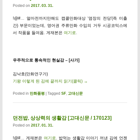
Posted on
2017. 03. 31.
!@#… 얼마전까지만해도 캡콜만화대상 ‘염장의 전당'(즉 미출
간) 부문이었는데, 영어권 주류만화 수입의 거두 시공코믹스에
서 작품을 들여옴. 게재본은
여기로
.
우주적으로 통속적인 현실감 – [사가]
김낙호(만화연구가)
기왕 이렇게 된 김에 끝까지 읽기(클릭)
→
Posted in
만화품평
|
Tagged
SF
,
고대신문
던전밥, 상상력의 생활감 [고대신문 / 170123]
Posted on
2017. 01. 31.
!@#… 게재본은
여기로
. 밥먹는 생활감 이야기 꺼낸 김에 언젠