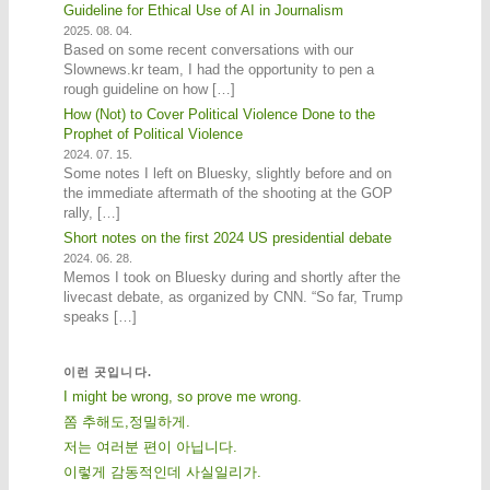
Guideline for Ethical Use of AI in Journalism
2025. 08. 04.
Based on some recent conversations with our
Slownews.kr team, I had the opportunity to pen a
rough guideline on how […]
How (Not) to Cover Political Violence Done to the
Prophet of Political Violence
2024. 07. 15.
Some notes I left on Bluesky, slightly before and on
the immediate aftermath of the shooting at the GOP
rally, […]
Short notes on the first 2024 US presidential debate
2024. 06. 28.
Memos I took on Bluesky during and shortly after the
livecast debate, as organized by CNN. “So far, Trump
speaks […]
이런 곳입니다.
I might be wrong, so prove me wrong.
쫌 추해도,정밀하게.
저는 여러분 편이 아닙니다.
이렇게 감동적인데 사실일리가.