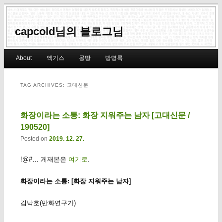
capcold님의 블로그님
Main menu
About
엑기스
몽땅
방명록
Skip to primary content
Skip to secondary content
TAG ARCHIVES:
고대신문
화장이라는 소통: 화장 지워주는 남자 [고대신문 /
190520]
Posted on
2019. 12. 27.
!@#… 게재본은
여기로
.
화장이라는 소통: [화장 지워주는 남자]
김낙호(만화연구가)