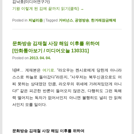
김낙호(미디어연구가)
기왕 이렇게 된 김에 끝까지 읽기(클릭)
→
Posted in
저널리즘
|
Tagged
거버넌스
,
공영방송
,
한겨레잠금해제
문화방송 김재철 사장 해임 이후를 위하여
[만화톺아보기 / 미디어오늘 130331]
Posted on
2013. 04. 04.
!@#… 게재본은
여기로
. “라오우는 켄시로에게 당한게 아니라
스스로 하늘로 돌아갔다”라든지, “사우저는 북두신권으로도 어
찌 못하는 상대였던 만큼, 라오우의 위세에 가려져있던게 아니
다!” 같은 피곤한 반론이 들어오지 않은건, 다행히도 그런 독해
력 떨어지는 독자가 없어서인지 아니면 불행히도 널리 안 읽혀
서인지 모를 일이다.
문화방송 김재철 사장 해임 이후를 위하여