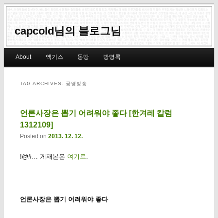
capcold님의 블로그님
Main menu
About
엑기스
몽땅
방명록
Skip to primary content
Skip to secondary content
TAG ARCHIVES:
공영방송
언론사장은 뽑기 어려워야 좋다 [한겨레 칼럼
1312109]
Posted on
2013. 12. 12.
!@#… 게재본은
여기로
.
언론사장은 뽑기 어려워야 좋다