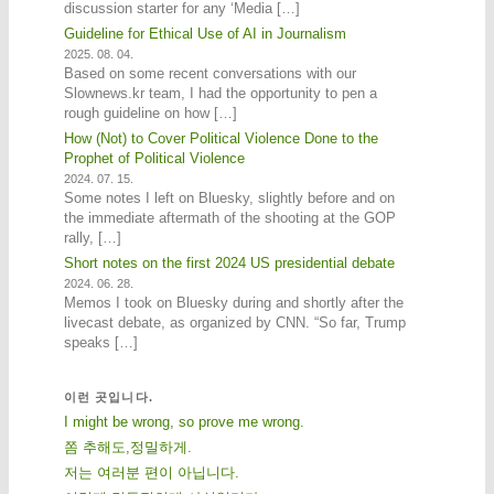
discussion starter for any ‘Media […]
Guideline for Ethical Use of AI in Journalism
2025. 08. 04.
Based on some recent conversations with our
Slownews.kr team, I had the opportunity to pen a
rough guideline on how […]
How (Not) to Cover Political Violence Done to the
Prophet of Political Violence
2024. 07. 15.
Some notes I left on Bluesky, slightly before and on
the immediate aftermath of the shooting at the GOP
rally, […]
Short notes on the first 2024 US presidential debate
2024. 06. 28.
Memos I took on Bluesky during and shortly after the
livecast debate, as organized by CNN. “So far, Trump
speaks […]
이런 곳입니다.
I might be wrong, so prove me wrong.
쫌 추해도,정밀하게.
저는 여러분 편이 아닙니다.