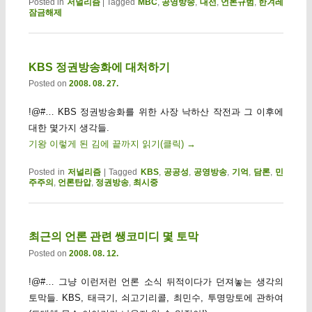
Posted in
저널리즘
|
Tagged
MBC
,
공영방송
,
대선
,
언론규범
,
한겨레
잠금해제
KBS 정권방송화에 대처하기
Posted on
2008. 08. 27.
!@#… KBS 정권방송화를 위한 사장 낙하산 작전과 그 이후에
대한 몇가지 생각들.
기왕 이렇게 된 김에 끝까지 읽기(클릭)
→
Posted in
저널리즘
|
Tagged
KBS
,
공공성
,
공영방송
,
기억
,
담론
,
민
주주의
,
언론탄압
,
정권방송
,
최시중
최근의 언론 관련 쌩코미디 몇 토막
Posted on
2008. 08. 12.
!@#… 그냥 이런저런 언론 소식 뒤적이다가 던져놓는 생각의
토막들. KBS, 태극기, 쇠고기리콜, 최민수, 투명망토에 관하여