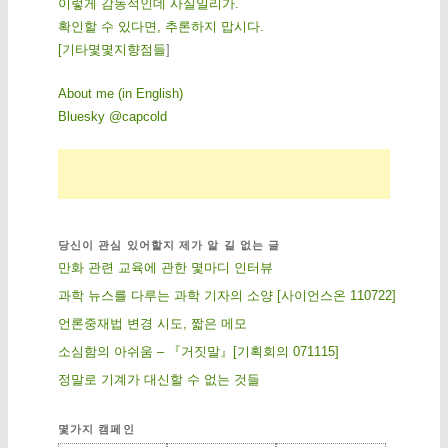
이렇게 감동적인데 사실일리가.
확인할 수 있다면, 추론하지 맙시다.
[
기
타
몇
몇
지
향
점
들
]
About me (in English)
Bluesky @capcold
당신이 관심 있어할지 제가 알 길 없는 글
만화 관련 교육에 관한 몇마디 인터뷰
과학 뉴스를 다루는 과학 기자의 소양 [사이언스온 110722]
언론중재법 변경 시도, 짧은 메모
소심함의 아쉬움 – 『거짓말』[기획회의 071115]
정말로 기계가 대신할 수 없는 것들
몇가지 캠페인