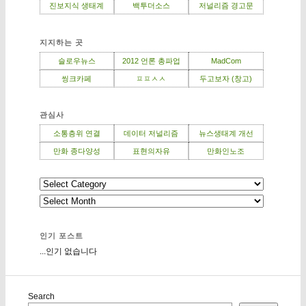
진보지식 생태계
백투더소스
저널리즘 경고문
지지하는 곳
슬로우뉴스
2012 언론 총파업
MadCom
씽크카페
ㅍㅍㅅㅅ
두고보자 (창고)
관심사
소통층위 연결
데이터 저널리즘
뉴스생태계 개선
만화 종다양성
표현의자유
만화인노조
인기 포스트
...인기 없습니다
Search