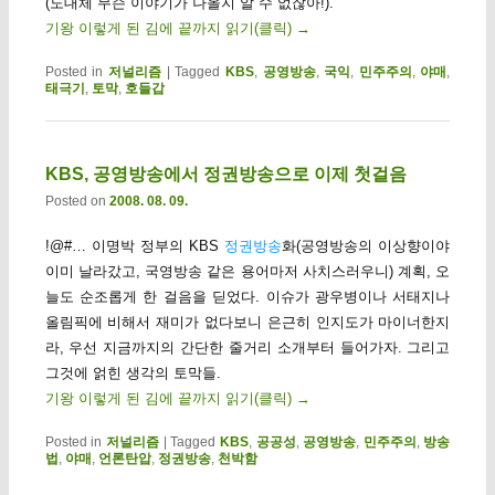
(도대체 무슨 이야기가 나올지 알 수 없잖아!).
기왕 이렇게 된 김에 끝까지 읽기(클릭)
→
Posted in
저널리즘
|
Tagged
KBS
,
공영방송
,
국익
,
민주주의
,
야매
,
태극기
,
토막
,
호들갑
KBS, 공영방송에서 정권방송으로 이제 첫걸음
Posted on
2008. 08. 09.
!@#… 이명박 정부의 KBS
정권방송
화(공영방송의 이상향이야
이미 날라갔고, 국영방송 같은 용어마저 사치스러우니) 계획, 오
늘도 순조롭게 한 걸음을 딛었다. 이슈가 광우병이나 서태지나
올림픽에 비해서 재미가 없다보니 은근히 인지도가 마이너한지
라, 우선 지금까지의 간단한 줄거리 소개부터 들어가자. 그리고
그것에 얽힌 생각의 토막들.
기왕 이렇게 된 김에 끝까지 읽기(클릭)
→
Posted in
저널리즘
|
Tagged
KBS
,
공공성
,
공영방송
,
민주주의
,
방송
법
,
야매
,
언론탄압
,
정권방송
,
천박함