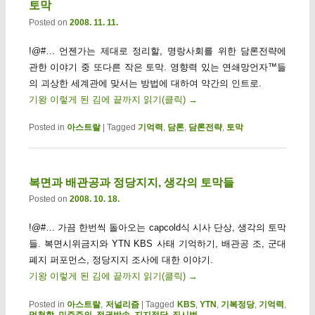
토막
Posted on
2008. 11. 11.
!@#… 언젠가는 제대로 정리할, 명랑사회를 위한 담론전략에
관한 이야기 중 또다른 작은 토막. 영향력 있는 연쇄망언자™들
의 괴상한 세계관에 맞서는 방법에 대하여 약간의 인트로.
기왕 이렇게 된 김에 끝까지 읽기(클릭)
→
Posted in
아스트랄
|
Tagged
기억력
,
담론
,
담론전략
,
토막
복면과 배관공과 정당지지, 생각의 토막들
Posted on
2008. 10. 18.
!@#… 가끔 한번씩 돌아오는 capcold식 시사 단상, 생각의 토막
들. 복면시위금지와 YTN KBS 사태 기억하기, 배관공 조, 군대
폐지 퍼포먼스, 정당지지 조사에 대한 이야기.
기왕 이렇게 된 김에 끝까지 읽기(클릭)
→
Posted in
아스트랄
,
저널리즘
|
Tagged
KBS
,
YTN
,
기복정당
,
기억력
,
멍청함
,
민주주의
,
정권방송
,
지지정당
,
집시법