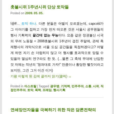
촛불시위 1주년시위 단상 토막들
Posted on
2009. 05. 05.
!@#…
토막 하나
. 다른 분들은 어떨지 모르겠는데, capcold가
그 이야기를 접하고 가장 먼저 떠오른 것은 서울시 공무원들의
행사 기획력의
끝간데 없는 무능
이다. 요즘 같은 정권불신 시국
의 무려 노동절 + 2008촛불시위 1주년이 겹친 주말에, 관제 축
제행사의 개막식으로 서울 도심 공간들을 독점하겠다고? 어떻
게 하면 자기 손 더럽히지 않고 더 행사를 효과적으로 망칠 수
있을까 열심히 연구라도 한 듯. (…물론 그 축제 무대에 난입한
것 자체는 작년의 “청와대로 가자!” 만큼이나 황당한 뻘짓이라고
보지만, 그건 그거 이건 이거)
기왕 이렇게 된 김에 끝까지 읽기(클릭)
→
Posted in
아스트랄
|
Tagged
광우병
,
기억력
,
민주주의
,
소통
,
시위
,
직
접민주주의
,
토막
,
폭력
,
프레임
,
행사기획
연쇄망언자들을 극복하기 위한 작은 담론전략의