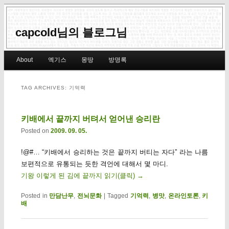
capcold님의 블로그님
Main menu
About
엑기스
몽땅
방명록
Skip to primary content
Skip to secondary content
TAG ARCHIVES:
기억력
키배에서 끝까지 버텨서 얻어낸 승리란
Posted on
2009. 09. 05.
!@#… “키배에서 승리하는 것은 끝까지 버티는 자다” 라는 나름
보편적으로 유통되는 듯한 격언에 대해서 몇 마디.
기왕 이렇게 된 김에 끝까지 읽기(클릭)
→
Posted in
만담난무
,
전뇌문화
|
Tagged
기억력
,
병맛
,
온라인토론
,
키
배