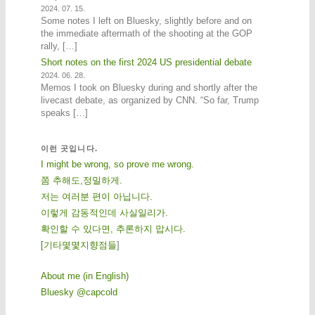
2024. 07. 15.
Some notes I left on Bluesky, slightly before and on
the immediate aftermath of the shooting at the GOP
rally, […]
Short notes on the first 2024 US presidential debate
2024. 06. 28.
Memos I took on Bluesky during and shortly after the
livecast debate, as organized by CNN. “So far, Trump
speaks […]
이런 곳입니다.
I might be wrong, so prove me wrong.
쫌 추해도,정밀하게.
저는 여러분 편이 아닙니다.
이렇게 감동적인데 사실일리가.
확인할 수 있다면, 추론하지 맙시다.
[
기
타
몇
몇
지
향
점
들
]
About me (in English)
Bluesky @capcold