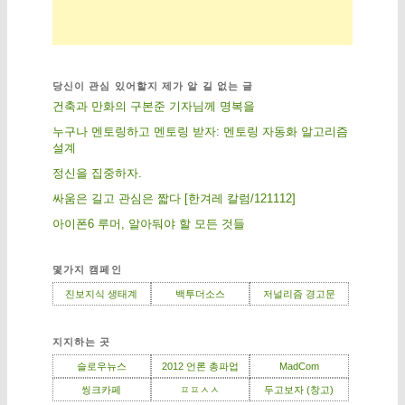
당신이 관심 있어할지 제가 알 길 없는 글
건축과 만화의 구본준 기자님께 명복을
누구나 멘토링하고 멘토링 받자: 멘토링 자동화 알고리즘
설계
정신을 집중하자.
싸움은 길고 관심은 짧다 [한겨레 칼럼/121112]
아이폰6 루머, 알아둬야 할 모든 것들
몇가지 캠페인
진보지식 생태계
백투더소스
저널리즘 경고문
지지하는 곳
슬로우뉴스
2012 언론 총파업
MadCom
씽크카페
ㅍㅍㅅㅅ
두고보자 (창고)