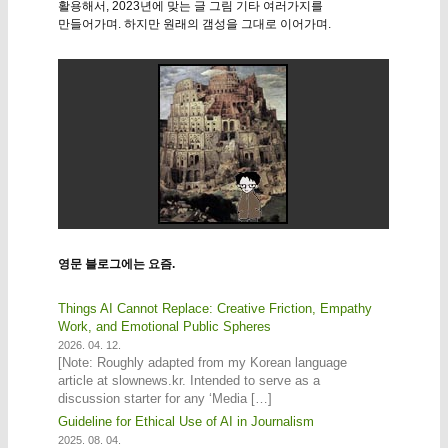
활용해서, 2023년에 맞는 글 그림 기타 여러가지를
만들어가며. 하지만 원래의 갬성을 그대로 이어가며.
영문 블로그에는 요즘.
Things AI Cannot Replace: Creative Friction, Empathy
Work, and Emotional Public Spheres
2026. 04. 12.
[Note: Roughly adapted from my Korean language
article at slownews.kr. Intended to serve as a
discussion starter for any ‘Media […]
Guideline for Ethical Use of AI in Journalism
2025. 08. 04.