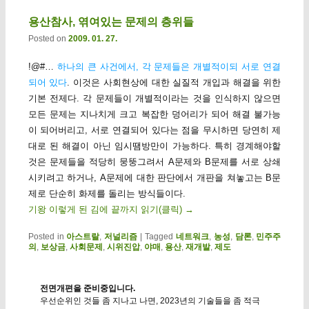
용산참사, 엮여있는 문제의 층위들
Posted on
2009. 01. 27.
!@#…
하나의 큰 사건에서, 각 문제들은 개별적이되 서로 연결
되어 있다
. 이것은 사회현상에 대한 실질적 개입과 해결을 위한
기본 전제다. 각 문제들이 개별적이라는 것을 인식하지 않으면
모든 문제는 지나치게 크고 복잡한 덩어리가 되어 해결 불가능
이 되어버리고, 서로 연결되어 있다는 점을 무시하면 당연히 제
대로 된 해결이 아닌 임시땜방만이 가능하다. 특히 경계해야할
것은 문제들을 적당히 뭉뚱그려서 A문제와 B문제를 서로 상쇄
시키려고 하거나, A문제에 대한 판단에서 개판을 쳐놓고는 B문
제로 단순히 화제를 돌리는 방식들이다.
기왕 이렇게 된 김에 끝까지 읽기(클릭)
→
Posted in
아스트랄
,
저널리즘
|
Tagged
네트워크
,
농성
,
담론
,
민주주
의
,
보상금
,
사회문제
,
시위진압
,
야매
,
용산
,
재개발
,
제도
전면개편을 준비중입니다.
우선순위인 것들 좀 지나고 나면, 2023년의 기술들을 좀 적극