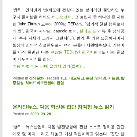
!@#… 인터넷과 법/제도에 관심이 있는 분이라면 웬만하면 누
구나 들어봤을 하바드
버크먼센터
, 그 설립자 중 하나인 존 지트
렌 John Zittrain 교수의 2009년 TED강연 “임의적 친절 행위로서
의 웹”, 한국어 자막판. capcold 번역,
실피드 님
리뷰 후 정식공
개. 주제 자체가 그래서 그런지(…), 번역 후 리뷰 요청하자마자
웹상의 임의적 친절행위로서 여러 분들이 지원해주셨다. 리뷰어
를 아직 못만난 다른
수많은 TED강연 한국어판
에도 이런 친절
이 나뉘어지기를 희망.
기왕 이렇게 된 김에 끝까지 읽기(클릭)
→
Posted in
전뇌문화
|
Tagged
TED
,
네트워크
,
분산
,
인터넷
,
지트렌
,
탈
중심성
,
하버드버크먼센터
,
협업
온라인뉴스, 다음 혁신은 집단 참여형 뉴스 읽기
Posted on
2009. 09. 28.
!@#… 뉴스산업의 다음 발전방향에 관한 스스로 정리용 간단
메모 몇 마디… 라고 해놓고 거친 떡밥이라고 읽는다. “집단 참