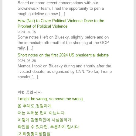
Based on some recent conversations with our
Slownews.kr team, I had the opportunity to pen a
rough guideline on how […]
How (Not) to Cover Political Violence Done to the
Prophet of Political Violence
2024. 07. 15.
Some notes I left on Bluesky, slightly before and on
the immediate aftermath of the shooting at the GOP
rally, […]
Short notes on the first 2024 US presidential debate
2024. 06. 28.
Memos I took on Bluesky during and shortly after the
livecast debate, as organized by CNN. “So far, Trump
speaks […]
이런 곳입니다.
I might be wrong, so prove me wrong.
쫌 추해도,정밀하게.
저는 여러분 편이 아닙니다.
이렇게 감동적인데 사실일리가.
확인할 수 있다면, 추론하지 맙시다.
[
기
타
몇
몇
지
향
점
들
]