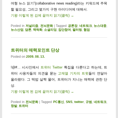
여형 뉴스 읽기”(collaborative news reading)라는 키워드에 주목
할 필요성, 그리고 몇가지 구현 아이디어에 대해서.
기왕 이렇게 된 김에 끝까지 읽기(클릭)
→
Posted in
저널리즘
,
전뇌문화
|
Tagged
공론장
,
네트워크
,
뉴스대중
,
뉴스산업
,
담론
,
맥락화
,
소셜리딩
,
집단참여
,
필터링
,
협업
트위터의 매력포인트 단상
Posted on
2009. 08. 13.
!@#… 시사인에서
트위터 Twitter
특집을 다룬다고 하는데, 트
위터 사용자들의 의견을 묻는
고재열 기자의 트윗
들이 연달아
올라왔다. 그 떡밥 살짝 물어, 트위터가 지니는 매력에 관한 단
상.
기왕 이렇게 된 김에 끝까지 읽기(클릭)
→
Posted in
전뇌문화
|
Tagged
PC통신
,
SNS
,
twitter
,
규범
,
네트워크
,
창발
,
트위터