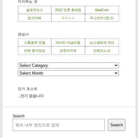
지지하는 곳
슬로우뉴스
2012 언론 총파업
MadCom
씽크카페
ㅍㅍㅅㅅ
두고보자 (창고)
관심사
소통층위 연결
데이터 저널리즘
뉴스생태계 개선
만화 종다양성
표현의자유
만화인노조
인기 포스트
...인기 없습니다
Search
Search