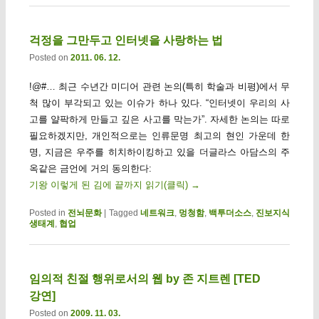
걱정을 그만두고 인터넷을 사랑하는 법
Posted on
2011. 06. 12.
!@#… 최근 수년간 미디어 관련 논의(특히 학술과 비평)에서 무
척 많이 부각되고 있는 이슈가 하나 있다. “인터넷이 우리의 사
고를 얄팍하게 만들고 깊은 사고를 막는가”. 자세한 논의는 따로
필요하겠지만, 개인적으로는 인류문명 최고의 현인 가운데 한
명, 지금은 우주를 히치하이킹하고 있을 더글라스 아담스의 주
옥같은 금언에 거의 동의한다:
기왕 이렇게 된 김에 끝까지 읽기(클릭)
→
Posted in
전뇌문화
|
Tagged
네트워크
,
멍청함
,
백투더소스
,
진보지식
생태계
,
협업
임의적 친절 행위로서의 웹 by 존 지트렌 [TED
강연]
Posted on
2009. 11. 03.