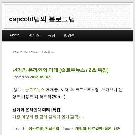
capcold님의 블로그님
Main menu
About
엑기스
몽땅
방명록
Skip to primary content
Skip to secondary content
TAG ARCHIVES:
네트워크
선거와 온라인의 미래 [슬로우뉴스 / 2호 특집]
Posted on
2012. 05. 02.
!@#…
슬로우뉴스
게재글, 시차 후 크로스포스팅. 쓰다보니 분
량도 내용도 꽤 하드해졌다(…)
선거와 온라인의 미래 [특집]
기왕 이렇게 된 김에 끝까지 읽기(클릭)
→
Posted in
아스트랄
,
전뇌문화
|
Tagged
게임화
,
네트워크
,
담론
,
선거