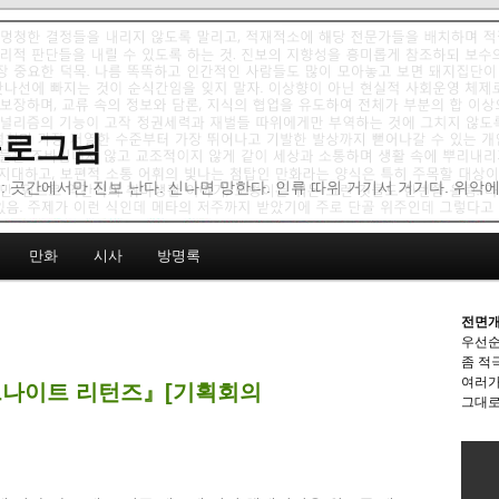
 블로그님
: 곳간에서만 진보 난다. 신나면 망한다. 인류 따위 거기서 거기다. 위악
만화
시사
방명록
전면개
우선순
좀 적
여러가
다크나이트 리턴즈』[기획회의
그대로