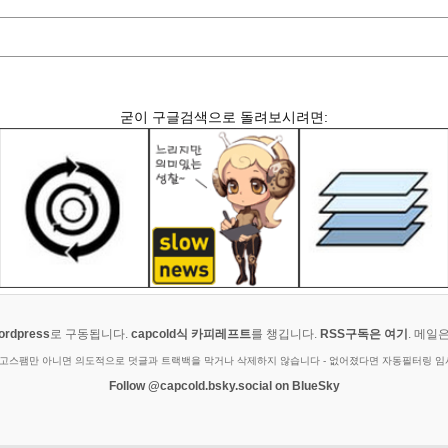
굳이 구글검색으로 돌려보시려면:
ordpress
로 구동됩니다.
capcold식 카피레프트
를 챙깁니다.
RSS구독은 여기
. 메일
광고스팸만 아니면 의도적으로 덧글과 트랙백을 막거나 삭제하지 않습니다 - 없어졌다면 자동필터링 
Follow @capcold.bsky.social on BlueSky