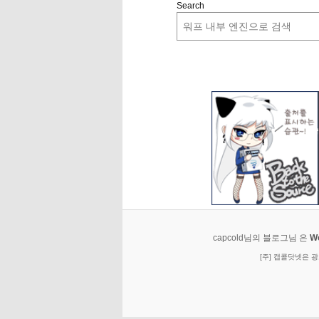
Search
capcold님의 블로그님 은
W
[주] 캡콜닷넷은 