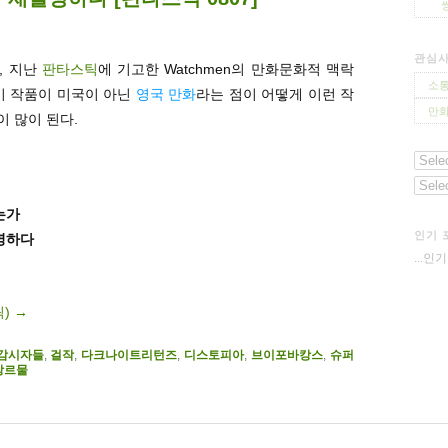
관심
, 지난
판타스틱
에 기고한 Watchmen의 만화문화적 맥락
소통
이 작품이 미국이 아닌
영국 만화
라는 점이 어떻게 이런 작
만화
 많이 된다.
는가
인기 
명하다
...인
릭)
→
감시자들
,
걸작
,
다크나이트리턴즈
,
디스토피아
,
브이포바캉스
,
슈퍼
장르물