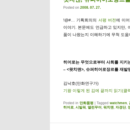
Posted on
2008. 07. 27.
!@#… 기획회의의
서평 버전
에 이어
이야기. 본문에도 언급하고 있지만, 
품이 나왔는지 이해하기에 무척 도움이
히어로는 무엇으로부터 사회를 지키
– <왓치맨>, 슈퍼히어로장르를 재발
김낙호(만화연구가)
기왕 이렇게 된 김에 끝까지 읽기(클
Posted in
만화품평
|
Tagged
watchmen
,
히어로
,
시빌워
,
앨런무어
,
워치맨
,
자경단
,