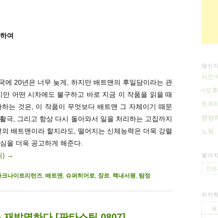
관하여
당신이
시민저
에 20년은 너무 늦게, 하지만 배트맨의 후일담이라는 관
<오후
지만 어떤 시차에도 불구하고 바로 지금 이 작품을 읽을 때
트위터
하는 것은, 이 작품이 무엇보다 배트맨 그 자체이기 때문
명랑하
험 활극, 그리고 항상 다시 돌아와서 일을 처리하는 고집까지
년의 배트맨이라 할지라도, 떨어지는 신체능력은 더욱 강렬
노동,
심을 더욱 공고하게 해준다.
릭)
→
몇가지
진보
다크나이트리턴즈
,
배트맨
,
슈퍼히어로
,
장르
,
책내서평
,
탐정
지지하
슬
재발명하다 [판타스틱 0807]