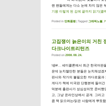
랜 팬들에게는 다소 눈에 차지 않은 
기왕 이렇게 된 김에 끝까지 읽기(클
Posted in
만화품평
|
Tagged
그래픽노블
,
고집쟁이 늙은이의 거친 정
다크나이트리턴즈
Posted on
2008. 08. 24.
!@#… 세미콜론에서 최근 한국어판을
운데 눈치챌만한 분들은 눈치채셨겠지
판사와 작가의 불필요한 까다로움과 
게다가 책에 미국판 단행본에 들어간 
덕분에 출판사가 성심성의껏 준비했
고, 그냥 온라인상에서 공개. 그리고
큼 책 읽으려는/읽은 사람에게 뿌듯함