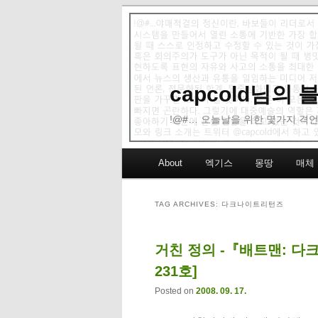
capcold님의
!@#… 오늘날을 위한 몇가지 격언
Main menu
About
엑기스
몽땅
매체
Skip to primary content
Skip to secondary content
TAG ARCHIVES:
다크나이트리턴즈
거친 정의 -『배트맨: 
231호]
Posted on
2008. 09. 17.