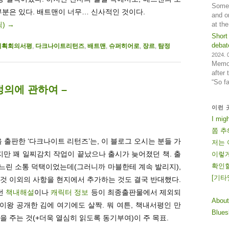
Some 
부분은 있다. 배트맨이 너무… 신사적인 것이다.
and o
릭)
→
at th
Short
debat
기획회의서평
,
다크나이트리턴즈
,
배트맨
,
슈퍼히어로
,
장르
,
탐정
2024. 0
Memos
after
“So f
의에 관하여 –
이런 
I mig
쫌 추
 출판한 ‘다크나이트 리턴즈’는, 이 블로그 오시는 분들 가
저는 
만 꽤 일찌감치 작업이 끝났으나 출시가 늦어졌던 책. 출
이렇게
확인할
느린 소통 덕택이었는데(그러니까 마블한테 계속 발리지),
[
기
타
것 이외의 사항을 현지에서 추가하는 것도 결국 반대했다.
던
책내해설
이나
캐릭터 정보
등이 최종출판물에서 제외되
About
 이왕 공개한 김에 여기에도 살짝. 뭐 여튼, 책내서평인 만
Blue
을 주는 것(+더욱 열심히 읽도록 동기부여)이 주 목표.