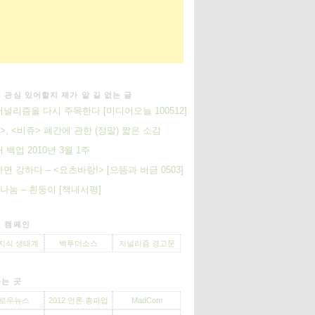
 관심 있어할지 제가 알 길 없는 글
널리즘을 다시 주목한다 [미디어오늘 100512]
>, <비쥬> 폐간에 관한 (정말) 짧은 소감
 백업 2010년 3월 1주
면 강하다 – <요츠바랑!> [으뜸과 버금 0503]
 나눔 – 흰둥이 [책내서평]
 캠페인
지식 생태계
백투더소스
저널리즘 경고문
는 곳
로우뉴스
2012 언론 총파업
MadCom