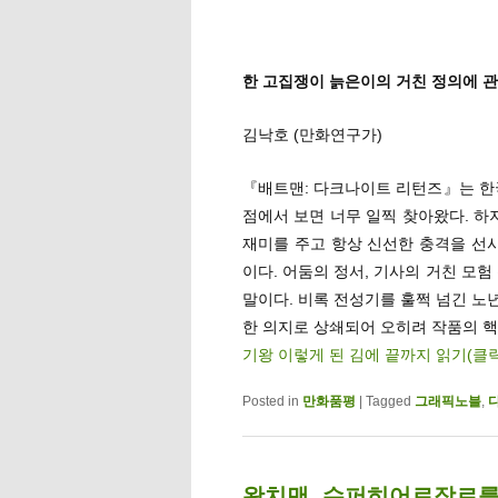
한 고집쟁이 늙은이의 거친 정의에 
김낙호 (만화연구가)
『배트맨: 다크나이트 리턴즈』는 한국
점에서 보면 너무 일찍 찾아왔다. 하
재미를 주고 항상 신선한 충격을 선사
이다. 어둠의 정서, 기사의 거친 모
말이다. 비록 전성기를 훌쩍 넘긴 노
한 의지로 상쇄되어 오히려 작품의 핵
기왕 이렇게 된 김에 끝까지 읽기(클
Posted in
만화품평
|
Tagged
그래픽노블
,
왓치맨, 슈퍼히어로장르를 