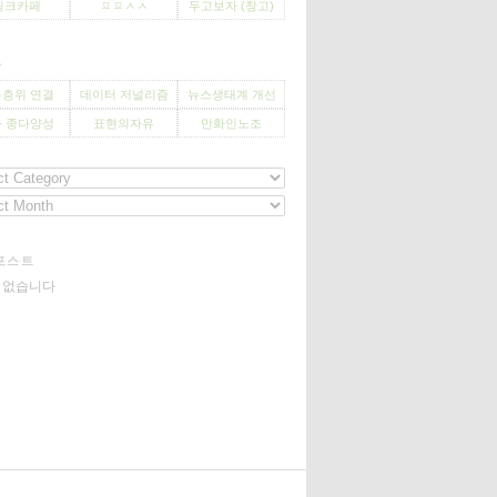
씽크카페
ㅍㅍㅅㅅ
두고보자 (창고)
사
층위 연결
데이터 저널리즘
뉴스생태계 개선
 종다양성
표현의자유
만화인노조
포스트
기 없습니다