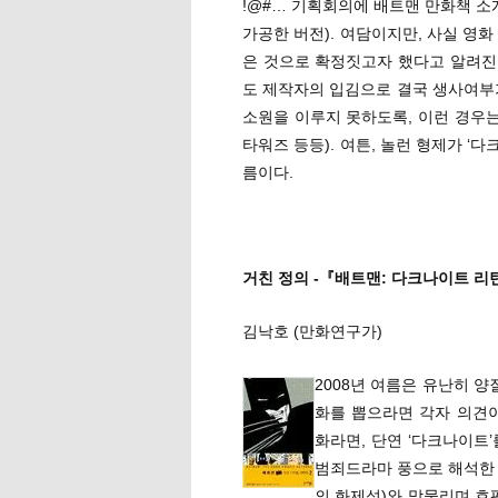
!@#… 기획회의에 배트맨 만화책 소
가공한 버전). 여담이지만, 사실 영
은 것으로 확정짓고자 했다고 알려진 
도 제작자의 입김으로 결국 생사여부가
소원을 이루지 못하도록, 이런 경우는
타워즈 등등). 여튼, 놀런 형제가 
름이다.
거친 정의 -『배트맨: 다크나이트 리
김낙호 (만화연구가)
2008년 여름은 유난히 
화를 뽑으라면 각자 의견
화라면, 단연 ‘다크나이트
범죄드라마 풍으로 해석한
의 화제성)와 맞물리며 호