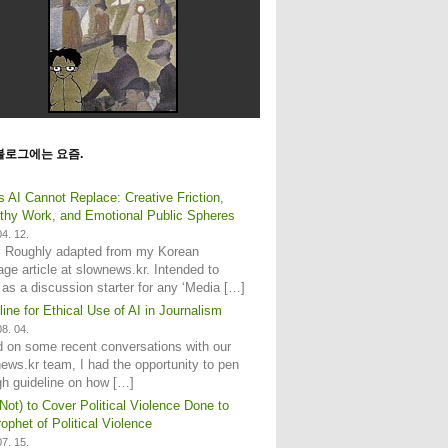
블로그에는 요즘.
s AI Cannot Replace: Creative Friction,
hy Work, and Emotional Public Spheres
4. 12.
: Roughly adapted from my Korean
age article at slownews.kr. Intended to
 as a discussion starter for any ‘Media […]
line for Ethical Use of AI in Journalism
8. 04.
 on some recent conversations with our
ews.kr team, I had the opportunity to pen
gh guideline on how […]
Not) to Cover Political Violence Done to
ophet of Political Violence
7. 15.