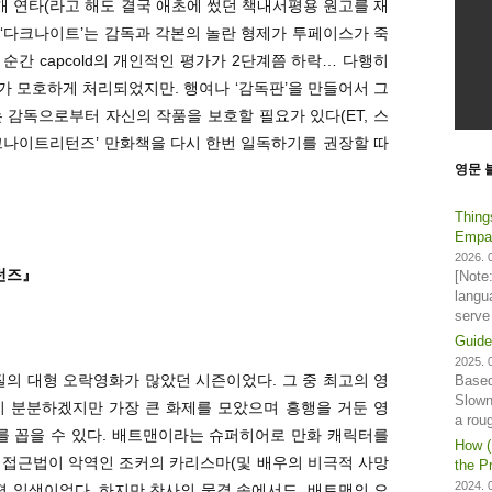
개 연타(라고 해도 결국 애초에 썼던 책내서평용 원고를 재
화 ‘다크나이트’는 감독과 각본의 놀란 형제가 투페이스가 죽
순간 capcold의 개인적인 평가가 2단계쯤 하락… 다행히
 모호하게 처리되었지만. 행여나 ‘감독판’을 만들어서 그
 감독으로부터 자신의 작품을 보호할 필요가 있다(ET, 스
‘다크나이트리턴즈’ 만화책을 다시 한번 일독하기를 권장할 따
영문 
Thing
Empat
2026. 0
턴즈』
[Note
langu
serve
Guide
2025. 0
양질의 대형 오락영화가 많았던 시즌이었다. 그 중 최고의 영
Based
Slown
이 분분하겠지만 가장 큰 화제를 모았으며 흥행을 거둔 영
a rou
’를 꼽을 수 있다. 배트맨이라는 슈퍼히어로 만화 캐릭터를
How (
 접근법이 악역인 조커의 카리스마(및 배우의 비극적 사망
the Pr
2024. 0
평 일색이었다. 하지만 찬사의 물결 속에서도, 배트맨의 오