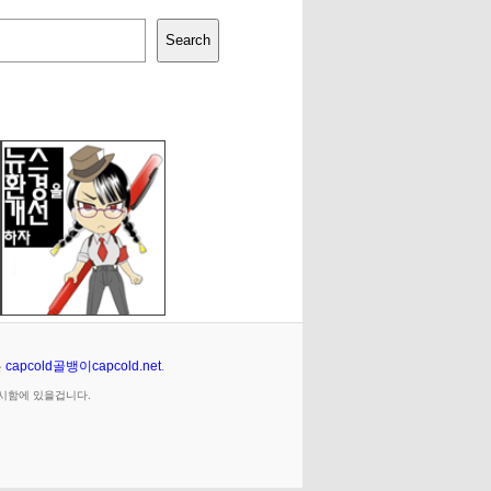
Search
은
capcold골뱅이capcold.net
.
임시함에 있을겁니다.