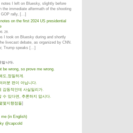
notes I left on Bluesky, slightly before
n the immediate aftermath of the shooting
e GOP rally, […]
 notes on the first 2024 US presidential
e
6. 28.
 I took on Bluesky during and shortly
 the livecast debate, as organized by CNN.
ar, Trump speaks […]
곳입니다.
ht be wrong, so prove me wrong.
해도,정밀하게.
여러분 편이 아닙니다.
 감동적인데 사실일리가.
 수 있다면, 추론하지 맙시다.
몇
몇
지
향
점
들
]
 me (in English)
sky @capcold