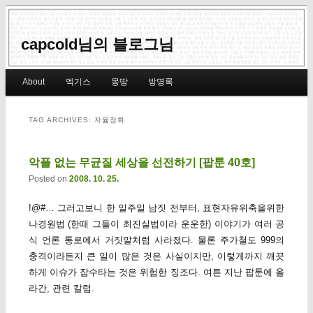
capcold님의 블로그님
Main menu
About
엑기스
몽땅
방명록
Skip to primary content
Skip to secondary content
TAG ARCHIVES:
자율정화
악플 없는 무균질 세상을 선전하기 [팝툰 40호]
Posted on
2008. 10. 25.
!@#… 그러고보니 한 일주일 남짓 전부터, 표현자유위축을위한
나경원법 (한때 그들이 최진실법이라 운운한) 이야기가 여러 공
식 언론 통로에서 거짓말처럼 사라졌다. 물론 주가철도 999의
충격이라든지 큰 일이 많은 것은 사실이지만, 이렇게까지 깨끗
하게 이슈가 잠수타는 것은 위험한 징조다. 여튼 지난 팝툰에 올
라간, 관련 칼럼.