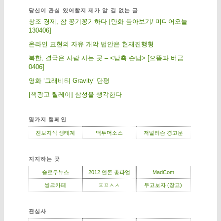
당신이 관심 있어할지 제가 알 길 없는 글
창조 경제, 참 꽁기꽁기하다 [만화 톺아보기/ 미디어오늘
130406]
온라인 표현의 자유 개악 법안은 현재진행형
북한, 결국은 사람 사는 곳 – <남측 손님> [으뜸과 버금
0406]
영화 ‘그래비티 Gravity’ 단평
[책광고 릴레이] 삼성을 생각한다
몇가지 캠페인
진보지식 생태계
백투더소스
저널리즘 경고문
지지하는 곳
슬로우뉴스
2012 언론 총파업
MadCom
씽크카페
ㅍㅍㅅㅅ
두고보자 (창고)
관심사