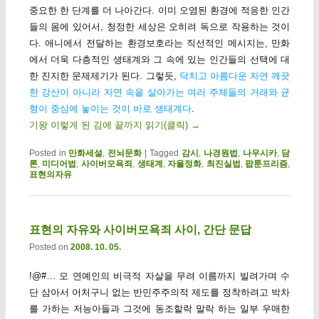
중요한 한 단계를 더 나아간다. 이미 오염된 환경에 적응한 인간
들의 몸에 있어서, 청정한 세상은 오히려 독으로 작용하는 것이
다. 애니에서 전달하는 환경보호라는 직선적인 메시지는, 만화
에서 더욱 다층적인 생태계와 그 속에 있는 인간들의 선택에 대
한 진지한 문제제기가 된다. 그렇듯,
닥치고 아름다운 자연 깨끗
한 강산이 아니라 자연 속을 살아가는 여러 주체들의 거래와 균
형이 중심에 놓이는 것이 바로 생태계다
.
기왕 이렇게 된 김에 끝까지 읽기(클릭)
→
Posted in
만화세설
,
전뇌문화
|
Tagged
감시
,
나경원법
,
나우시카
,
담
론
,
미디어법
,
사이버모욕죄
,
생태계
,
자율정화
,
최진실법
,
팝툰프리즘
,
표현의자유
표현의 자유와 사이버모욕죄 사이, 간단 문답
Posted on
2008. 10. 05.
!@#… 모 연예인의 비극적 자살을 무려 이름까지 빌려가며 수
단 삼아서 어처구니 없는 반민주주의적 제도를 정착하려고 박차
를 가하는 저능아들과 그것에 동조할락 말락 하는 일부 우매한