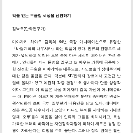
악플 없는 무균질 세상을 선전하기
김낙호(만화연구가)
미야자키 하야오 감독의 84년 극장 애니메이션으로 유명한
『바람계곡의 나우시카』라는 작품이 있다. 인류의 전쟁으로 세
계가 멸망하고 엄청난 오염 속에 다른 세상이 되어버린 환경 속
에서, 인간들이 다시 문명을 일구고 또 싸우는 와중에 공존에 의
한 진정한 구원을 이야기하는 내용으로, 자연보호와 생태주의에
대한 깊은 울림을 준다. 덕분에 SF/판타지 장르에서 고전급 반
열에 올라가 있고 여전히 각종 환경보호 행사마다 단골 상영작
이다. 그런데 이 작품은 사실 미야자키 감독 자신이 아니메쥬라
는 애니메이션 정보지에 계속 연재하여 9년대 중반에야 완결된
원작만화의 초반 극히 일부분의 내용만을 담고 있다. 애니메이
션은 주인공 나우시카가 오염의 바다인 부해를 지배하는 거대생
명체 ‘오무’들의 마음을 열어 인류와 그들을 화해시키고, 독성
가득한 부해의 바닥에는 자연정화과정에 의하여 새로운 청정 환
경이 자라난다는 희망을 주며 끝난다. 그러나 정작 원작은 훨씬