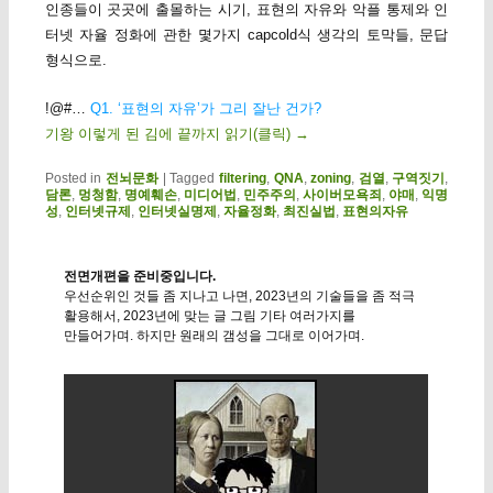
인종들이 곳곳에 출몰하는 시기, 표현의 자유와 악플 통제와 인
터넷 자율 정화에 관한 몇가지 capcold식 생각의 토막들, 문답
형식으로.
!@#…
Q1. ‘표현의 자유’가 그리 잘난 건가?
기왕 이렇게 된 김에 끝까지 읽기(클릭)
→
Posted in
전뇌문화
|
Tagged
filtering
,
QNA
,
zoning
,
검열
,
구역짓기
,
담론
,
멍청함
,
명예훼손
,
미디어법
,
민주주의
,
사이버모욕죄
,
야매
,
익명
성
,
인터넷규제
,
인터넷실명제
,
자율정화
,
최진실법
,
표현의자유
전면개편을 준비중입니다.
우선순위인 것들 좀 지나고 나면, 2023년의 기술들을 좀 적극
활용해서, 2023년에 맞는 글 그림 기타 여러가지를
만들어가며. 하지만 원래의 갬성을 그대로 이어가며.