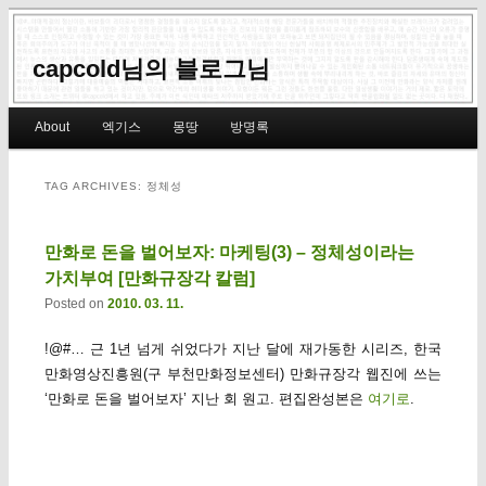
capcold님의 블로그님
Main menu
About
엑기스
몽땅
방명록
Skip to primary content
Skip to secondary content
TAG ARCHIVES:
정체성
만화로 돈을 벌어보자: 마케팅(3) – 정체성이라는
가치부여 [만화규장각 칼럼]
Posted on
2010. 03. 11.
!@#… 근 1년 넘게 쉬었다가 지난 달에 재가동한 시리즈, 한국
만화영상진흥원(구 부천만화정보센터) 만화규장각 웹진에 쓰는
‘만화로 돈을 벌어보자’ 지난 회 원고. 편집완성본은
여기로
.