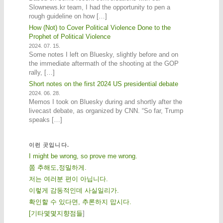
Slownews.kr team, I had the opportunity to pen a
rough guideline on how […]
How (Not) to Cover Political Violence Done to the
Prophet of Political Violence
2024. 07. 15.
Some notes I left on Bluesky, slightly before and on
the immediate aftermath of the shooting at the GOP
rally, […]
Short notes on the first 2024 US presidential debate
2024. 06. 28.
Memos I took on Bluesky during and shortly after the
livecast debate, as organized by CNN. “So far, Trump
speaks […]
이런 곳입니다.
I might be wrong, so prove me wrong.
쫌 추해도,정밀하게.
저는 여러분 편이 아닙니다.
이렇게 감동적인데 사실일리가.
확인할 수 있다면, 추론하지 맙시다.
[
기
타
몇
몇
지
향
점
들
]