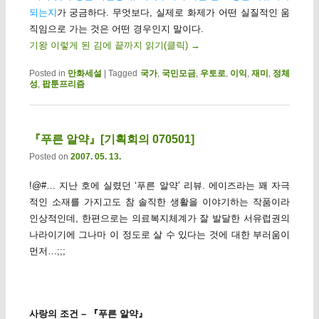
되는지
가 궁금하다. 무엇보다, 실제로 화제가 어떤 실질적인 움
직임으로 가는 것은 어떤 경우인지 말이다.
기왕 이렇게 된 김에 끝까지 읽기(클릭)
→
Posted in
만화세설
|
Tagged
국가
,
국민모금
,
우토로
,
이익
,
재미
,
정체
성
,
팝툰프리즘
『푸른 알약』[기획회의 070501]
Posted on
2007. 05. 13.
!@#… 지난 호에 실렸던 ‘푸른 알약’ 리뷰. 에이즈라는 꽤 자극
적인 소재를 가지고도 참 솔직한 생활을 이야기하는 작품이라
인상적인데, 한편으로는 의료복지체계가 잘 발달한 서유럽권의
나라이기에 그나마 이 정도로 살 수 있다는 것에 대한 부러움이
먼저…;;;
사랑의 조건 – 『푸른 알약』