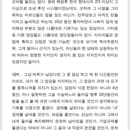
오버할 필요는 없다. 원래 해방후 한국 현대사의 2/3 이상이 그
이상으로 조낸 후진 시스템이었는데도, 오히려 그 시절을 그리
워하는 어르신들도 많을 정도 아닌가. 민주당보고 아직도 탄돌
이라고 놀려먹곤 하는데, 10년 동안 통치하면서 나쁘지 않게 방
어해낸 부분도 많은 나름대로 기본기는 있는 정당이다. 기타등
등 다른 정당들도 나름대로 장단점들이야 있다. 지지자들은 장
점에 혹하고 단점은 ‘보완 가능한’ 것으로 보기에 찍어주겠지
뭐. 그게 얼마나 근거가 있는지, 자신들의 현 상태와 상응하는지
에 따라서 멍청한 지지인지 생각이 좀 있는 지지인지의 차이는
있겠지만 말이다.
!@#… 그냥 하루가 남았다면 그 중 점심 먹고 딱 한 시간동안만
이라도, 내가 왜 그 정당을 지지하는가, 그 정당이 과연 내 요구
를 충족시켜줄 의지가 있는가, 당장의 식권 한장이 아니라 4년
동안, 아니 잘못하면 그걸 수습하느라 들어갈 향후 10년동안의
텀을 놓고 볼 때 과연 나에게 이득이 되어줄 것인가 생각해보는
기회를 가졌으면 좋겠다. 경제를 살린다는 표어가 아니라 ‘내’
경제를 살려줄 것인가, 세금을 줄인다는 선심이 아니라 그래서
내게 돌아올 복지혜택이 온전히 남아있을 것인가, 기업규제를
풀겠다는 약속이 아니라 그 결과 내 직장이 온전할 것인가, 운하