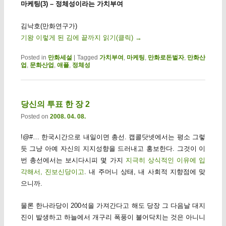
마케팅(3) – 정체성이라는 가치부여
김낙호(만화연구가)
기왕 이렇게 된 김에 끝까지 읽기(클릭)
→
Posted in
만화세설
|
Tagged
가치부여
,
마케팅
,
만화로돈벌자
,
만화산
업
,
문화산업
,
애플
,
정체성
당신의 투표 한 장 2
Posted on
2008. 04. 08.
!@#… 한국시간으로 내일이면 총선. 캡콜닷넷에서는 평소 그렇
듯 그냥 아예 자신의 지지성향을 드러내고 홍보한다. 그것이 이
번 총선에서는 보시다시피 몇 가지
지극히 상식적인 이유에 입
각해서, 진보신당이고
. 내 주머니 상태, 내 사회적 지향점에 맞
으니까.
물론 한나라당이 200석을 가져간다고 해도 당장 그 다음날 대지
진이 발생하고 하늘에서 개구리 폭풍이 불어닥치는 것은 아니니