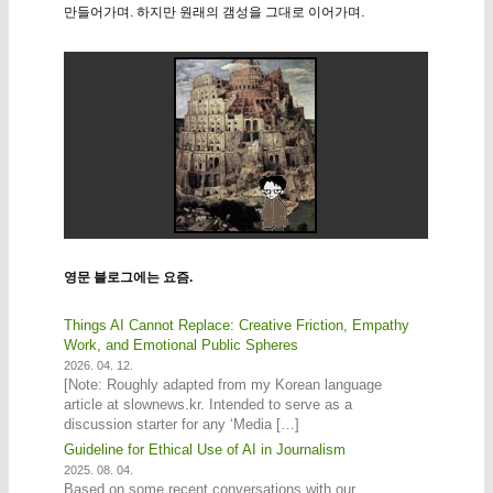
만들어가며. 하지만 원래의 갬성을 그대로 이어가며.
영문 블로그에는 요즘.
Things AI Cannot Replace: Creative Friction, Empathy
Work, and Emotional Public Spheres
2026. 04. 12.
[Note: Roughly adapted from my Korean language
article at slownews.kr. Intended to serve as a
discussion starter for any ‘Media […]
Guideline for Ethical Use of AI in Journalism
2025. 08. 04.
Based on some recent conversations with our