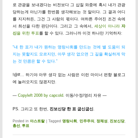
로 관광을 보내겠다는 비전보다 그 삽질 와중에 혹시 내가 관광
당하는게 아닌가를 한번쯤 생각해보는 것 말이다. 그 결과 어디
를 지지하든, 그건 그 사람의 몫이다. 여하튼 주어진 조건 속에
서 최선을 다한 판단이다. 그리고 그 속에서,
세상이 아니라
자
신
을 위한 투표
를 할 수 있다. 그러니까 이것 하나만 기억하자:
“내 한 표가 내가 원하는 명랑사회를 만드는 것에 별 도움이 되
지는 못할지도 모르지만, 아무 생각 없으면 그 길을 확실하게 막
는 것 만큼은 할 수 있다.”
!@#… 하기야 아무 생각 없는 사람은 이런 마이너 편향 블로그
에 놀러오지도 않겠지만.
—
Copyleft 2008 by capcold
. 이동/수정/영리 자유 —
PS. 그리고 또 한번,
진보신당 한 표 굽신굽신
.
Posted in
아스트랄
|
Tagged
명랑사회
,
민주주의
,
정체성
,
진보신당
,
총선
,
투표