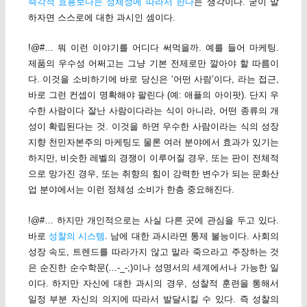
즉각적 효용보다는 정체성에 따라서 한다
는 생각이다. 굳이 말
하자면 스스로에 대한 과시인 셈이다.
!@#… 뭐 이런 이야기를 어디다 써먹을까. 예를 들어 마케팅.
제품의 우수성 어쩌고는 그냥 기본 전제로만 깔아야 할 따름이
다. 이것을 소비하기에 바로 당신은 ‘어떤 사람’이다, 라는 접근,
바로 그런 컨셉이 명확해야 팔린다 (예: 애플의 아이팟). 단지 우
수한 사람이다 잘난 사람이다라는 식이 아니라, 어떤 종류의 개
성이 확립된다는 것. 이것을 하면 우수한 사람이라는 식의 성장
지향 천민자본주의 마케팅도 물론 여러 분야에서 효과가 있기는
하지만, 비슷한 레벨의 경쟁이 이루어질 경우, 또는 판이 전체적
으로 망가진 경우, 또는 취향의 힘이 강력한 변수가 되는 문화산
업 분야에서는 이런 정체성 소비가 한층 중요해진다.
!@#… 하지만 개인적으로는 사실 다른 곳에 관심을 두고 있다.
바로
성찰의 시스템
. 남에 대한 과시라면 통제 불능이다. 사회의
성장 속도, 트렌드를 따라가지 않고 말라 죽으라고 주장하는 것
은 순진한 순수학문(…-_-;)이나 성명서의 세계에서나 가능한 일
이다. 하지만 자신에 대한 과시의 경우, 성찰적 훈련을 통해서
일정 부분 자신의 의지에 따라서 발달시킬 수 있다. 즉 성찰의