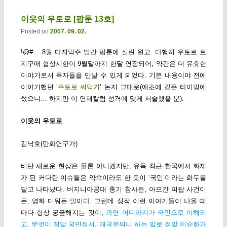
이웃의 우토로 [팝툰 13호]
Posted on
2007. 09. 02.
!@#… 8월 마지막주 발간 팝툰에 실린 원고. 다행히 우토로 토
지구매 협상시한이 9월말까지 한달 연장되어, 약간은 더 유효한
이야기로서 독자들을 만날 수 있게 되었다. 기본 내용이야 전에
이야기했던 ‘
우토로 써먹기
‘ 논지 그대로(애초에 같은 타이밍에
썼으니… 하지만 이 연재칼럼 성격에 맞게 서술했을 뿐).
이웃의 우토로
김낙호(만화연구가)
비단 새로운 현상은 물론 아니겠지만, 유독 최근 한국에서 화제
가 된 커다란 이슈들은 약속이라도 한 듯이 ‘국민’이라는 화두를
달고 나타났다. 버지니아공대 총기 참사든, 아프간 피랍 사건이
든, 영화 디워든 말이다. 그런데 정작 이런 이야기들이 나올 때
마다 항상 궁금해지는 것이,
과연 어디까지가 국민으로 이해되
고, 무엇이 정말 국민정서, 애국주의니 하는 말로 정말 이슈화가