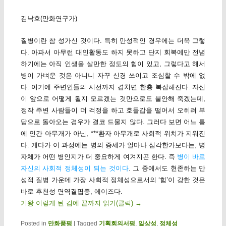
김낙호(만화연구가)
질병이란 참 성가신 것이다. 특히 만성적인 경우에는 더욱 그렇
다. 아파서 아무런 대인활동도 하지 못하고 단지 회복에만 전념
하기에는 아직 인생을 살만한 정도의 힘이 있고, 그렇다고 해서
병이 가벼운 것은 아니니 자꾸 신경 쓰이고 조심할 수 밖에 없
다. 여기에 주변인들의 시선까지 겹치면 한층 복잡해진다. 자신
이 앞으로 어떻게 될지 모르겠는 것만으로도 불안해 죽겠는데,
정작 주변 사람들이 더 걱정을 하고 호들갑을 떨어서 오히려 부
담으로 돌아오는 경우가 결코 드물지 않다. 그러다 보면 어느 틈
에 인간 아무개가 아닌, ***환자 아무개로 사회적 위치가 지워진
다. 게다가 이 과정에는 병의 증세가 얼마나 심각한가보다는, 병
자체가 어떤 병인지가 더 중요하게 여겨지곤 한다. 즉
병이 바로
자신의 사회적 정체성이 되는 것이다
. 그 중에서도 현존하는 만
성적 질병 가운데 가장 사회적 정체성으로서의 ‘힘’이 강한 것은
바로 후천성 면역결핍증, 에이즈다.
기왕 이렇게 된 김에 끝까지 읽기(클릭)
→
Posted in
만화품평
|
Tagged
기획회의서평
,
일상성
,
정체성