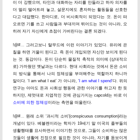
이 더 강했으며, 타인과 대화하는 자리를 만들라고 하자 의자를
더 멀리 떨어트려 놓고, 설문지에도 혼자하는 활동들을 선호한
다고 대답했다. 한마디로, 더 비사회적이 되었다는 것. 돈이 떠
오르면 기를 쓰고 사람들과 부대끼며 뛰어드는 것이 아니라, 오
히려 자기 자신에게 초점이 가버린다는 결론 되겠다.
!@#… 그러고보니 탈무드에 이런 이야기가 있었다. 유리에 은
칠을 하면 거울이 된다고. 즉 돈이 개입되면 자신만 보이게 된다
는 것. 동감이다. 돈이 단순히 물질적 축적의 의미에 (상대적으
로) 가까웠던 옛날과는 다르다. 현대 사회라는 것에서 돈은 소비
의 방식을 통해서 나의 정체성을 부여해주는 역할까지 하니까
말이다. ‘I am what I eat’ 가 아니라, ‘
I am what I spend
‘다. 위의
연구는 아마도 돈과 사회성 행동에 관한 이야기를 하고자 한 듯
하지만, 제멋대로 지엽적인 것에 관심가지는 capcold는 바로 이
소비에 의한 정체성
이라는 측면을 떠올린다.
!@#… 원래 소위 ‘과시적 소비'(conspicuous consumption)라는
개념이 있다. 베블렌이라는 학자가 19세기 말 미국의 졸부들의
생활행태를 묘사하면서 이야기한 것으로, 그들이 소비하는 많은
것들이 생활에 진정으로 필요한 것이 아니라, 자기를 돋보이게