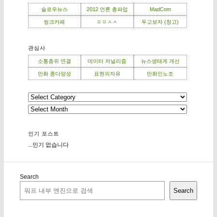
슬로우뉴스
2012 언론 총파업
MadCom
씽크카페
ㅍㅍㅅㅅ
두고보자 (창고)
관심사
소통층위 연결
데이터 저널리즘
뉴스생태계 개선
만화 종다양성
표현의자유
만화인노조
인기 포스트
...인기 없습니다
Search
Search