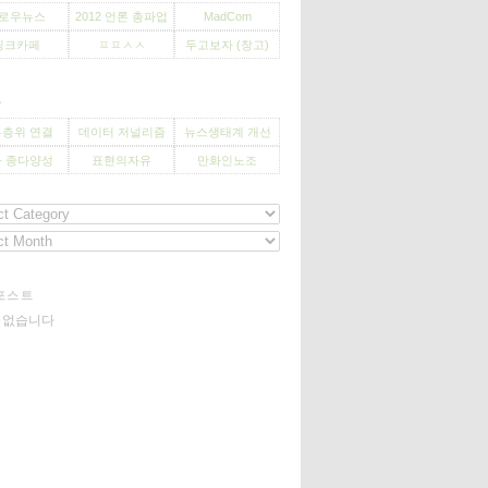
로우뉴스
2012 언론 총파업
MadCom
씽크카페
ㅍㅍㅅㅅ
두고보자 (창고)
사
층위 연결
데이터 저널리즘
뉴스생태계 개선
 종다양성
표현의자유
만화인노조
포스트
기 없습니다