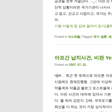
공관들 전부 거덜난다…-_-; 다만 2
단적 상황이라면 국가기관이 나서서
고 없고, 선교고 사업이고, 국가는
까.
기왕 이렇게 된 김에 끝까지 읽기(클
Posted in
아스트랄
|
Tagged
국가
,
담론
,
세
아프간 납치사건, 비판 Yes
Posted on
2007. 07. 22.
!@#… 최근 핫 토픽으로 떠오른 아
시점에도 현재진행형. 그런데 이상하
악플계와 악플급 블로그 포스트들에 진
다. 이번 사건의 대처에 있어서 기본
다. 뭘 하러 갔든지 간에, 국적포기
최선을 다 하는 것이 가장 상식적이다.