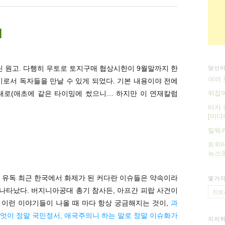
]
실린 원고. 다행히 우토로 토지구매 협상시한이 9월말까지 한
당신이
여러 모
기로서 독자들을 만날 수 있게 되었다. 기본 내용이야 전에
그대로(애초에 같은 타이밍에 썼으니… 하지만 이 연재칼럼
뒤집어
터키 
[미디
밀워
트위터
뉴스의
 유독 최근 한국에서 화제가 된 커다란 이슈들은 약속이라
몇가지
고 나타났다. 버지니아공대 총기 참사든, 아프간 피랍 사건이
진보
작 이런 이야기들이 나올 때 마다 항상 궁금해지는 것이,
과
엇이 정말 국민정서, 애국주의니 하는 말로 정말 이슈화가
지지하