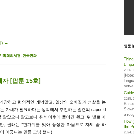
릭)
→
영문 
기획회의서평
,
한국만화
Thing
Empat
2026. 0
[Note
 [팝툰 15호]
langu
serve
Guide
2025. 0
 거창하고 편의적인 개념말고, 일상의 오바질과 성찰을 논
Based
Slown
는 자세가 필요하다는 생각에서 추진하는 일련의 capcold
a rou
줄 알았으나 알고보니 추석 이후에 들어간 원고. 뭐 별로 애
How (
, 원래는 “한가위를 맞아 풍성한 마음으로 자제 좀 하
the Pr
밍이 어긋나는 만큼 그냥 뺐다).
2024. 0