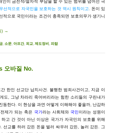
) 개인이 금전적/절차적 부담을 할 수 있는 범위를 넘어선 극
우선적으로 자국민을 보호하는 것 역시 원칙이고
. 돈이 있
 우선적으로 국민이라는 조건이 충족되면 보호의무가 생기니
릭)
→
금
,
소문
,
아프간
,
외교
,
제도정비
,
피랍
 오바질 No.
프간 한인 선교단 납치사건. 불행한 범죄사건이고, 지금 이
게도, 그냥 차라리 죽어버리라는 험한 소리들의 구린내가
동한다. 이 현상을 과연 어떻게 이해해야 좋을까, 난감하
 전제가 되는 축은
국가
라는 사회체와
국민
이라는 성원이
를 하고 간 것이 아닌 이상은 국가가 자국민의 보호를 위해
 선교를 하러 갔든 돈을 벌러 싸우러 갔든, 놀러 갔든. 그