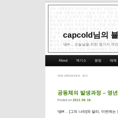
capcold님의
!@#… 오늘날을 위한 몇가지 격언
Main menu
About
엑기스
몽땅
매체
Skip to primary content
Skip to secondary content
TAG ARCHIVES:
국가
공동체의 발생과정 – 영년 
Posted on
2013. 09. 16.
!@#… [그의 나라]와 달리, 이번에는