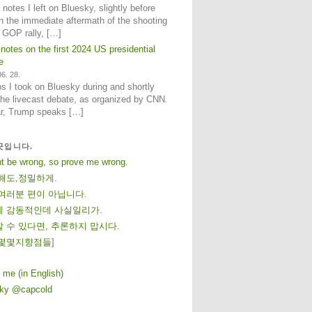
notes I left on Bluesky, slightly before
n the immediate aftermath of the shooting
e GOP rally, […]
 notes on the first 2024 US presidential
e
6. 28.
 I took on Bluesky during and shortly
 the livecast debate, as organized by CNN.
ar, Trump speaks […]
곳입니다.
ht be wrong, so prove me wrong.
해도,정밀하게.
여러분 편이 아닙니다.
 감동적인데 사실일리가.
 수 있다면, 추론하지 맙시다.
몇
몇
지
향
점
들
]
 me (in English)
sky @capcold