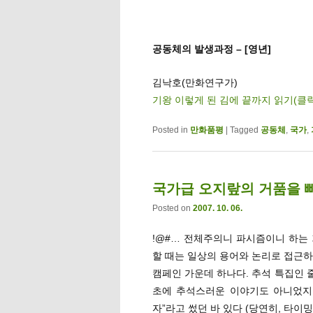
공동체의 발생과정 – [영년]
김낙호(만화연구가)
기왕 이렇게 된 김에 끝까지 읽기(클
Posted in
만화품평
|
Tagged
공동체
,
국가
,
국가급 오지랖의 거품을 빼자
Posted on
2007. 10. 06.
!@#… 전체주의니 파시즘이니 하는
할 때는 일상의 용어와 논리로 접근하
캠페인 가운데 하나다. 추석 특집인 
초에 추석스러운 이야기도 아니었지만
자”라고 썼던 바 있다 (당연히, 타이