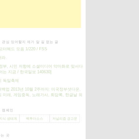
 관심 있어할지 제가 알 길 없는 글
터헤드 모음 1/220 / FSS
라.
정부, 시민 저항에 소셜미디어 악마화로 맞서다
어는 지금 / 한국일보 140630]
키 독일축제
백업 2013년 10월 2주까지: 미국정부셧다운,
 미래, 게임중독, 노래가사, 회담록, 한글날 외
 캠페인
지식 생태계
백투더소스
저널리즘 경고문
는 곳