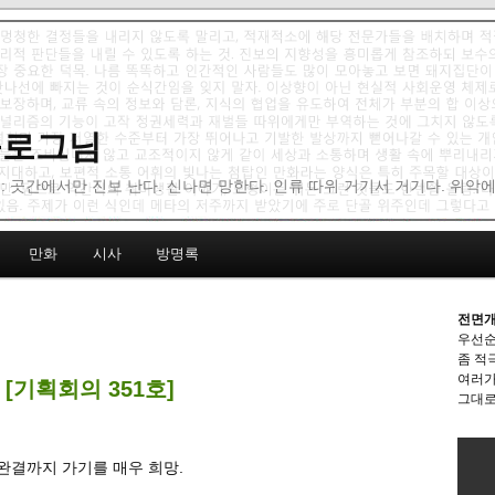
 블로그님
: 곳간에서만 진보 난다. 신나면 망한다. 인류 따위 거기서 거기다. 위악
만화
시사
방명록
전면개
우선순
좀 적
여러가
[기획회의 351호]
그대로
 완결까지 가기를 매우 희망.