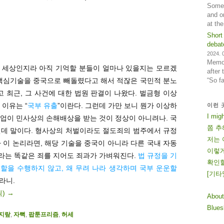
Some 
and o
at th
Short
debat
2024. 0
Memos
 세상인지라 아직 기억할 분들이 얼마나 있을지는 모르겠
after
“So f
 핵심기술을 중국으로 빼돌렸다고 해서 적잖은 국민적 분노
고 최근, 그 사건에 대한 법원 판결이 나왔다. 벌금형 이상
 이유는 “
국부 유출
”이란다. 그런데 가만 보니 뭔가 이상하
이런 
I mig
업이 민사상의 손해배상을 받는 것이 정상이 아니려나. 국
쫌 추
닌데 말이다. 형사상의 처벌이라도 절도죄의 범주에서 규정
저는 
 이 논리라면, 해당 기술을 중국이 아니라 다른 국내 자동
이렇게
라는 똑같은 죄를 지어도 죄과가 가벼워진다.
법 규정을 기
확인할
할을 수행하지 않고, 왜 무려 나라 생각하며 국부 운운할
[
기
타
라니.
릭)
→
About
Blue
지랖
,
자뻑
,
팝툰프리즘
,
허세