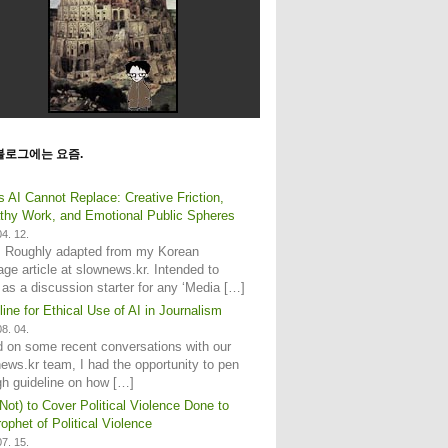
블로그에는 요즘.
s AI Cannot Replace: Creative Friction,
hy Work, and Emotional Public Spheres
4. 12.
: Roughly adapted from my Korean
age article at slownews.kr. Intended to
 as a discussion starter for any ‘Media […]
line for Ethical Use of AI in Journalism
8. 04.
 on some recent conversations with our
ews.kr team, I had the opportunity to pen
gh guideline on how […]
Not) to Cover Political Violence Done to
ophet of Political Violence
7. 15.