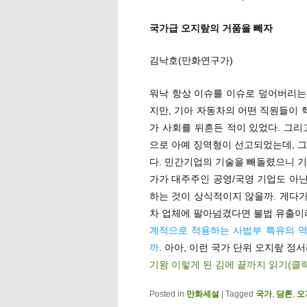
국가급 오지랖의 거품을 빼자
김낙호(만화연구가)
워낙 항상 이슈를 이슈로 덮어버리는
지만, 기아 자동차의 어떤 직원들이
가 사회를 뒤흔든 적이 있었다. 그리
으로 아예 징역형이 선고되었는데, 그
다. 민간기업의 기술을 빼돌렸으니 기
가가 대주주인 공영/국영 기업도 아
하는 것이 상식적이지 않을까. 게다가
차 업체에 팔아넘겼다면 불법 유출이
계적으로 적용하는 사법부 특유의 역
까
. 아아, 이런 국가 단위 오지랖 정서
기왕 이렇게 된 김에 끝까지 읽기(클
Posted in
만화세설
|
Tagged
국가
,
담론
,
오