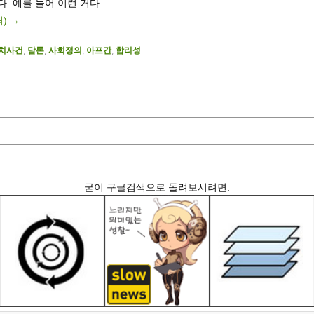
. 예를 들어 이런 거다.
릭)
→
치사건
,
담론
,
사회정의
,
아프간
,
합리성
굳이 구글검색으로 돌려보시려면: