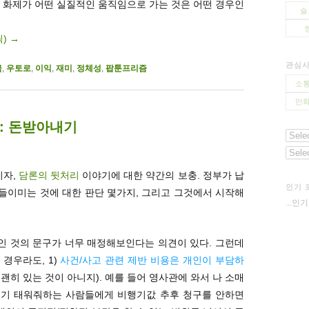
로 화제가 어떤 실질적인 움직임으로 가는 것은 어떤 경우인
슬
릭)
→
관심
금
,
우토로
,
이익
,
재미
,
정체성
,
팝툰프리즘
소통
만화
: 돈받아내기
이자,
담론의 뒷처리
이야기에 대한 약간의 보충. 정부가 납
인기 
들이미는 것에 대한 판단 몇가지, 그리고 그것에서 시작해
...인
인 것의 문구가 너무 매정해보인다는 의견이 있다. 그런데
경우라도, 1)
사건/사고 관련 제반 비용은 개인이 부담하
괜히 있는 것이 아니지). 예를 들어 영사관에 와서 나 소매
행기 태워줘하는 사람들에게 비행기값 추후 청구를 안하면