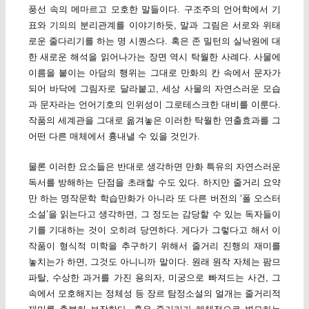
풍선 속의 메마르고 모호한 말들이다. 구조주의 언어학에서 기
표와 기의의 분리관계를 이야기하듯, 말과 그림은 서로와 위태
로운 줄다리기를 하는 명 시퀀스다. 혹은 존 밀턴의 실낙원에 대
한 새로운 해석을 읽어나가는 장면 역시 탁월한 사례다. 사물에
이름을 붙이는 아담의 행위는 그대로 만화의 칸 속에서 문자가
되어 바닥에 그림자로 달라붙고, 세상 사물의 자연스러운 모습
과 문자라는 언어기호의 인위성이 그로테스크한 대비를 이룬다.
작품의 세계관을 그대로 옮겨놓은 이러한 탁월한 연출효과를 그
어떤 다른 매체에서 흉내낼 수 있을 것인가.
물론 이러한 요소들은 반대로 생각하면 만화 특유의 자연스러운
독서를 방해하는 단점을 초래할 수도 있다. 하지만 줄거리 요약
만 하는 명작문학 학습만화가 아니라 또 다른 버전의 ‘폴 오스터
소설’을 읽는다고 생각하면, 그 정도는 감당할 수 있는 독자들이
기를 기대하는 것이 오히려 당연하다. 게다가 그렇다고 해서 이
작품이 형식적 미학을 추구하기 위해서 줄거리 진행의 재미를
놓치는가 하면, 그것도 아니니까 말이다. 원래 원작 자체는 팜므
파탈, 수상한 과거를 가진 용의자, 미궁으로 빠져드는 사건, 그
속에서 모호해지는 정체성 등 장르 탐정소설의 얼개는 줄거리적