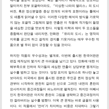
재미를 충분히 보장한다. 혹은 줄거리가 해체적으로 변모하는
말미까지 전부 포괄하더라도, 『이상한 나라의 앨리스』의 도시
버전, 혹은 정신분열증 증상 전개의 비유적 표현이라는 틀에서
도 새롭게 읽어낼 수 있다. 이러한 다양한 해석의 방식을 가로막
지 않는 포괄적 그림체의 열린 연출은 이 작품에 작가팀이 들였
을 세심한 고민을 엿보게 한다. 이렇듯 미학과 재미 두 요소들을
종합해서 판단을 내리자면, 만화판 『유리의 도시』는 명작의
지위를 공고히 하고 걸작의 경지를 기웃거리는 매우 우수한 작
품으로 별 무리 없이 규정할 수 있을 것이다.
하지만 작품의 우수성과는 별개로, 이번에 출시된 한국어판은
편집 제작상의 몇가지 큰 아쉬움을 남기고 있다. 만화에 대한 이
해부족으로 인하여 작가들의 세심한 연출이 상당부분 뭉개지는
실수를 범하고 있는 것이다. 당장 표지의 일러스트 하나만 놓고
보더라도 미국에서 원래 출시된 판본은 주인공 퀸의 정상적 외
관부터 시작하여 완전히 갈라진 선으로 그려진 내면의 혼란의
묘사까지의 중간과정들이 파노라마로 펼쳐진다. 하지만 어째서
인지 한국어판은 마지막 혼란의 그림을 생략하고 중간과정까지
만 잘라버리는 실수를 범했다. 더욱 큰 문제는 바로 글꼴의 사용
이다. 이 작품에서 ‘언어’가 차지하는 비중은 지대하다. 그렇기