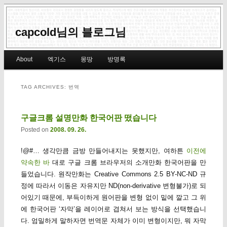
capcold님의 블로그님
Main menu
About
엑기스
몽땅
방명록
Skip to primary content
Skip to secondary content
TAG ARCHIVES:
번역
구글크롬 설명만화 한국어판 떴습니다
Posted on
2008. 09. 26.
!@#… 생각만큼 금방 만들어내지는 못했지만, 여하튼
이전에
약속한 바
대로 구글 크롬 브라우저의 소개만화 한국어판을 만
들었습니다. 원작만화는 Creative Commons 2.5 BY-NC-ND 규
정에 따라서 이동은 자유지만 ND(non-derivative 변형불가)로 되
어있기 때문에, 부득이하게 원어판을 변형 없이 밑에 깔고 그 위
에 한국어판 ‘자막’을 레이어로 겹쳐서 보는 방식을 선택했습니
다. 엄밀하게 말하자면 번역문 자체가 이미 변형이지만, 뭐 자막