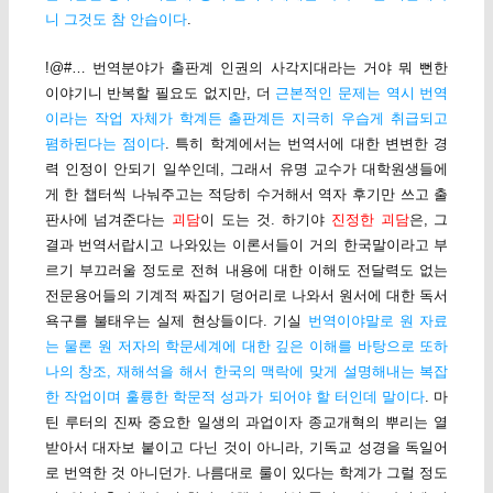
니 그것도 참 안습이다
.
!@#… 번역분야가 출판계 인권의 사각지대라는 거야 뭐 뻔한
이야기니 반복할 필요도 없지만, 더
근본적인 문제는 역시 번역
이라는 작업 자체가 학계든 출판계든 지극히 우습게 취급되고
폄하된다는 점이다
. 특히 학계에서는 번역서에 대한 변변한 경
력 인정이 안되기 일쑤인데, 그래서 유명 교수가 대학원생들에
게 한 챕터씩 나눠주고는 적당히 수거해서 역자 후기만 쓰고 출
판사에 넘겨준다는
괴담
이 도는 것. 하기야
진정한 괴담
은, 그
결과 번역서랍시고 나와있는 이론서들이 거의 한국말이라고 부
르기 부끄러울 정도로 전혀 내용에 대한 이해도 전달력도 없는
전문용어들의 기계적 짜집기 덩어리로 나와서 원서에 대한 독서
욕구를 불태우는 실제 현상들이다. 기실
번역이야말로 원 자료
는 물론 원 저자의 학문세계에 대한 깊은 이해를 바탕으로 또하
나의 창조, 재해석을 해서 한국의 맥락에 맞게 설명해내는 복잡
한 작업이며 훌륭한 학문적 성과가 되어야 할 터인데 말이다
. 마
틴 루터의 진짜 중요한 일생의 과업이자 종교개혁의 뿌리는 열
받아서 대자보 붙이고 다닌 것이 아니라, 기독교 성경을 독일어
로 번역한 것 아니던가. 나름대로 룰이 있다는 학계가 그럴 정도