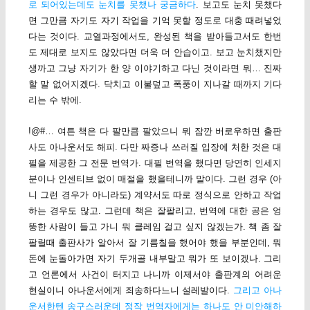
로 되어있는데도 눈치를 못챘나 궁금하다
. 보고도 눈치 못챘다
면 그만큼 자기도 자기 작업을 기억 못할 정도로 대충 때려넣었
다는 것이다. 교열과정에서도, 완성된 책을 받아들고서도 한번
도 제대로 보지도 않았다면 더욱 더 안습이고. 보고 눈치챘지만
생까고 그냥 자기가 한 양 이야기하고 다닌 것이라면 뭐… 진짜
할 말 없어지겠다. 닥치고 이불덮고 폭풍이 지나갈 때까지 기다
리는 수 밖에.
!@#… 여튼 책은 다 팔만큼 팔았으니 뭐 잠깐 버로우하면 출판
사도 아나운서도 해피. 다만 짜증나 쓰러질 입장에 처한 것은 대
필을 제공한 그 전문 번역가. 대필 번역을 했다면 당연히 인세지
분이나 인센티브 없이 매절을 했을테니까 말이다. 그런 경우 (아
니 그런 경우가 아니라도) 계약서도 따로 정식으로 안하고 작업
하는 경우도 많고. 그런데 책은 잘팔리고, 번역에 대한 공은 엉
뚱한 사람이 들고 가니 뭐 클레임 걸고 싶지 않겠는가. 책 좀 잘
팔릴때 출판사가 알아서 잘 기름칠을 했어야 했을 부분인데, 뭐
돈에 눈돌아가면 자기 두개골 내부말고 뭐가 또 보이겠나. 그리
고 언론에서 사건이 터지고 나니까 이제서야 출판계의 어려운
현실이니 아나운서에게 죄송하다느니 설레발이다.
그리고 아나
운서한텐 송구스러운데 정작 번역자에게는 하나도 안 미안해하