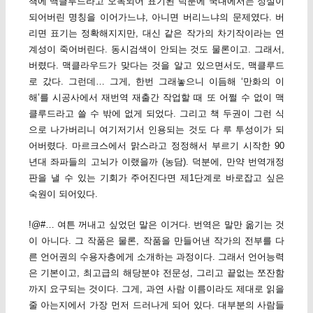
책에 맥클루드라고 오독되어 표기된 덕분에 국내에서는 정설이
되어버린 명칭을 이어가느냐, 아니면 버리느냐의 문제였다. 버
리면 표기는 정확해지지만, 대신 같은 작가의 차기작이라는 연
계성이 죽어버린다. 동시검색이 안되는 것도 물론이고. 그래서,
버렸다. 맥클라우드가 맞다는 것을 알고 있으면서도, 맥클루드
로 갔다. 그런데… 그게, 한번 그래놓으니 이듬해 ‘만화의 이
해’를 시공사에서 재번역 재출간 작업할 때 또 어쩔 수 없이 맥
클루드라고 쓸 수 밖에 없게 되었다. 그리고 책 두권이 그런 식
으로 나가버리니 여기저기서 인용되는 것도 다 루 투성이가 되
어버렸다. 마르크스에서 맑스라고 정정해서 부르기 시작한 90
년대 좌파들의 고뇌가 이랬을까 (농담). 덕분에, 만약 번역개정
판을 낼 수 있는 기회가 주어진다면 제1단계로 바로잡고 싶은
숙원이 되어있다.
!@#… 여튼 꺼내고 싶었던 말은 이거다. 번역은 말만 옮기는 것
이 아니다. 그 작품은 물론, 작품을 만들어낸 작가의 전부를 다
른 언어권의 수용자층에게 소개하는 과정이다. 그래서 언어능력
은 기본이고, 최고급의 해당분야 전문성, 그리고 끝없는 쪼잔함
까지 요구되는 것이다. 그게, 과연 사람 이름이라도 제대로 읽을
줄 아는지에서 가장 먼저 드러나게 되어 있다. 대부분의 사람들