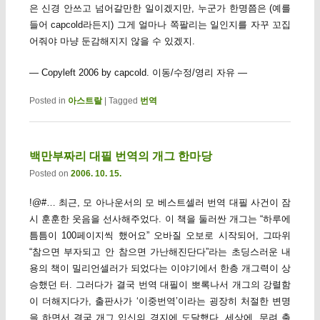
은 신경 안쓰고 넘어갈만한 일이겠지만, 누군가 한명쯤은 (예를
들어 capcold라든지) 그게 얼마나 쪽팔리는 일인지를 자꾸 꼬집
어줘야 마냥 둔감해지지 않을 수 있겠지.
— Copyleft 2006 by capcold. 이동/수정/영리 자유 —
Posted in
아스트랄
|
Tagged
번역
백만부짜리 대필 번역의 개그 한마당
Posted on
2006. 10. 15.
!@#… 최근, 모 아나운서의 모 베스트셀러 번역 대필 사건이 잠
시 훈훈한 웃음을 선사해주었다. 이 책을 둘러싼 개그는 “하루에
틈틈이 100페이지씩 했어요” 오바질 오보로 시작되어, 그따위
“참으면 부자되고 안 참으면 가난해진단다”라는 초딩스러운 내
용의 책이 밀리언셀러가 되었다는 이야기에서 한층 개그력이 상
승했던 터. 그러다가 결국 번역 대필이 뽀록나서 개그의 강렬함
이 더해지다가, 출판사가 ‘이중번역’이라는 굉장히 처절한 변명
을 하면서 결국 개그 입신의 경지에 도달했다. 세상에, 무려 출