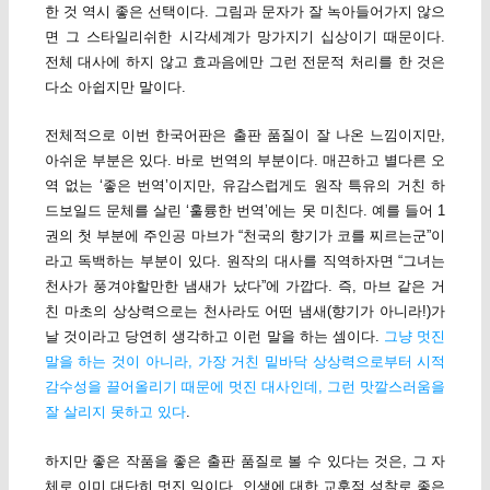
한 것 역시 좋은 선택이다. 그림과 문자가 잘 녹아들어가지 않으
면 그 스타일리쉬한 시각세계가 망가지기 십상이기 때문이다.
전체 대사에 하지 않고 효과음에만 그런 전문적 처리를 한 것은
다소 아쉽지만 말이다.
전체적으로 이번 한국어판은 출판 품질이 잘 나온 느낌이지만,
아쉬운 부분은 있다. 바로 번역의 부분이다. 매끈하고 별다른 오
역 없는 ‘좋은 번역’이지만, 유감스럽게도 원작 특유의 거친 하
드보일드 문체를 살린 ‘훌륭한 번역’에는 못 미친다. 예를 들어 1
권의 첫 부분에 주인공 마브가 “천국의 향기가 코를 찌르는군”이
라고 독백하는 부분이 있다. 원작의 대사를 직역하자면 “그녀는
천사가 풍겨야할만한 냄새가 났다”에 가깝다. 즉, 마브 같은 거
친 마초의 상상력으로는 천사라도 어떤 냄새(향기가 아니라!)가
날 것이라고 당연히 생각하고 이런 말을 하는 셈이다.
그냥 멋진
말을 하는 것이 아니라, 가장 거친 밑바닥 상상력으로부터 시적
감수성을 끌어올리기 때문에 멋진 대사인데, 그런 맛깔스러움을
잘 살리지 못하고 있다
.
하지만 좋은 작품을 좋은 출판 품질로 볼 수 있다는 것은, 그 자
체로 이미 대단히 멋진 일이다. 인생에 대한 교훈적 성찰로 좋은