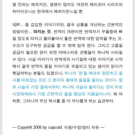
몇 안되는 예외지만, 광팬이 많아도 여전히 해리포터 시리즈의
허마이오니는 한국에서 헤르미온느일 뿐.
!@#… 좀 갑갑한 이야기지만, 결국 상황을 개선하는 근본적인
방법이란…
따지는 것
. 번역이 개판이면 번역자가 우울증에 빠
질 정도로 따지고 몰아붙여서 좋은 번역에 대한 압박을 주는 것.
수요가 요구하면 공급을 할 수 밖에 없게 된다. 그리고 고품질
공급이 필요한 판이 되면 야매스러운 관행들이 하나씩 사라질
수 있다. 사실 이야기가 번역계의 사기질에 대한 이야기로 시작
해서 결국 번역의 품질 이야기로 귀결되고 있는 셈이라 읽다가
헷갈려하는 분들도 있겠으나,
하나의 ‘판’을 제대로 정돈하고 질
서를 바로잡는 것은 그 분야의 총체적 품질을 올리는 것이다. 향
유 사슬의 가장 끝에서부터, 하나씩 거슬러 올라가는 것이 바로
시장체제에서 가장 근본적인 품질 향상의 지름길이니까
. 뭐 여
하튼, 그러니까 우선 독서를 좀 더 까다롭게 하는 습관부터.
— Copyleft 2006 by capcold. 이동/수정/영리 자유 —