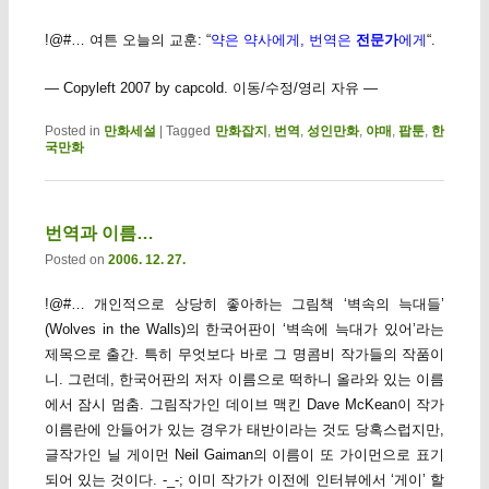
!@#… 여튼 오늘의 교훈: “
약은 약사에게, 번역은
전문가
에게
“.
— Copyleft 2007 by capcold. 이동/수정/영리 자유 —
Posted in
만화세설
|
Tagged
만화잡지
,
번역
,
성인만화
,
야매
,
팝툰
,
한
국만화
번역과 이름…
Posted on
2006. 12. 27.
!@#… 개인적으로 상당히 좋아하는 그림책 ‘벽속의 늑대들’
(Wolves in the Walls)의 한국어판이 ‘벽속에 늑대가 있어’라는
제목으로 출간. 특히 무엇보다 바로 그 명콤비 작가들의 작품이
니. 그런데, 한국어판의 저자 이름으로 떡하니 올라와 있는 이름
에서 잠시 멈춤. 그림작가인 데이브 맥킨 Dave McKean이 작가
이름란에 안들어가 있는 경우가 태반이라는 것도 당혹스럽지만,
글작가인 닐 게이먼 Neil Gaiman의 이름이 또 가이먼으로 표기
되어 있는 것이다. -_-; 이미 작가가 이전에 인터뷰에서 ‘게이’ 할