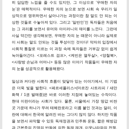
히 답답한 느낌을 줄 수도 있지만, 그 이상으로 ‘우매한 자의
눈’은 매력적이다. 우매한 자의 눈으로 보면 사회 속 우리가 일
상적으로 영위하면서 살아나가는 과정이란 참 말도 안 되는 이
상한 것들로 수놓아져 있다. 그리고 ‘일반인’인 독자들은 처음에
는 그 괴리를 보면서 유머와 아이러니의 재미를 느낀다. 그런데
사실 약간만 생각해보면, 우매한 자의 눈 때문이 아니라 실제로
이 사회는 말도 안되는 것들 투성이인 것이다! 약자의 입장에서
사회적 통찰로 이르는 이 과정 속에 독자들은 거부감 없이 쉽게
녹아들어간다. <포레스트 검프>, <케빈은 열두살>, <양철북>,
<사랑방 손님과 어머니> 등등 많은 이야기 작품들이 우매한 자
의 눈을 성공적으로 활용해왔다.
일상과 커다란 사회적 흐름이 맞닿아 있는 이야기에서, 이 기법
은 더욱 빛을 발한다. <페르세폴리스>(마르잔 사트라피 / 새만
화책 / 1권 발매중)은 바로 이러한 지점에 놓여있는 수작이다.
현대 이란이라는 사회가 있다. 물론, 서울에서 가장 땅값 비싼
곳 가운데 하나가 무려 테헤란로라고 이름 붙인 것과는 달리, 이
란에 대해서 한국에 알려진 바는 그다지 많지 않다. 하지만 작품
을 보면서 파악할 수 있듯 독재정권과 민주화 운동, 짧은 해방감
과 근본주의 진영의 반동에 의한 독재 재개, 이웃나라와의 전쟁,