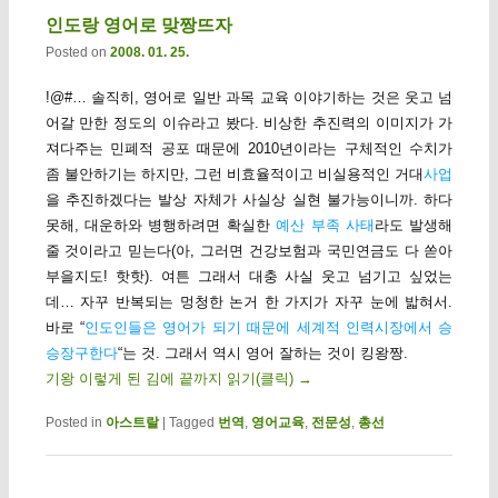
인도랑 영어로 맞짱뜨자
Posted on
2008. 01. 25.
!@#… 솔직히, 영어로 일반 과목 교육 이야기하는 것은 웃고 넘
어갈 만한 정도의 이슈라고 봤다. 비상한 추진력의 이미지가 가
져다주는 민폐적 공포 때문에 2010년이라는 구체적인 수치가
좀 불안하기는 하지만, 그런 비효율적이고 비실용적인 거대
사업
을 추진하겠다는 발상 자체가 사실상 실현 불가능이니까. 하다
못해, 대운하와 병행하려면 확실한
예산 부족 사태
라도 발생해
줄 것이라고 믿는다(아, 그러면 건강보험과 국민연금도 다 쏟아
부을지도! 핫핫). 여튼 그래서 대충 사실 웃고 넘기고 싶었는
데… 자꾸 반복되는 멍청한 논거 한 가지가 자꾸 눈에 밟혀서.
바로 “
인도인들은 영어가 되기 때문에 세계적 인력시장에서 승
승장구한다
“는 것. 그래서 역시 영어 잘하는 것이 킹왕짱.
기왕 이렇게 된 김에 끝까지 읽기(클릭)
→
Posted in
아스트랄
|
Tagged
번역
,
영어교육
,
전문성
,
총선