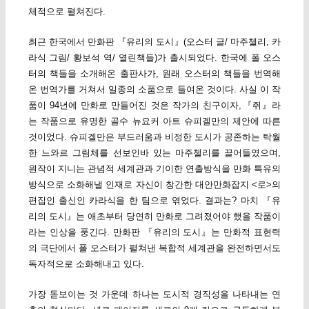
체적으로 펼쳐진다.
최근 한국에서 만화판 『유리의 도시』(오스터 글/ 마주첼리, 카
라식 그림/ 황보석 역/ 열린책들)가 출시되었다. 한국에 폴 오스
터의 책들을 소개해온 출판사가, 원래 오스터의 책들을 번역해
온 번역가를 거쳐서 일종의 소품으로 들여온 것이다. 사실 이 작
품이 94년에 만화로 만들어진 것은 작가의 친구이자,『쥐』라
는 작품으로 유명한 골수 뉴요커 아트 슈피겔만의 제안에 따른
것이었다. 슈피겔만은 부드러움과 비정한 도시가 공존하는 탁월
한 느와르 그림체를 선보인바 있는 마주첼리를 끌어들였으며,
원작이 지니는 관념적 세계관과 기이한 연출방식을 만화 특유의
방식으로 소화해낼 인재로 자신이 창간한 대안만화잡지 <로>의
편집인 출신인 카라식을 한 팀으로 엮었다. 결과는? 마치 『유
리의 도시』는 애초부터 당연히 만화로 그려졌어야 했을 작품이
라는 인상을 풍긴다. 만화판 『유리의 도시』는 만화적 표현력
의 극단에서 폴 오스터가 펼쳐낸 복합적 세계관을 완전하면서도
독자적으로 소화해내고 있다.
가장 돋보이는 것 가운데 하나는 도시적 경직성을 나타내는 연