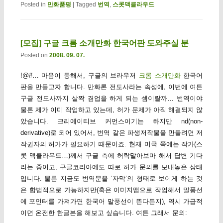
Posted in
만화품평
|
Tagged
번역
,
스콧맥클라우드
[모집] 구글 크롬 소개만화 한국어판 도와주실 분
Posted on
2008. 09. 07.
!@#… 마음이 동해서, 구글의 브라우저
크롬 소개만화
한국어
판을 만들고자 합니다. 만화론 전도사라는 속성에, 이번에 여튼
구글 전도사까지 살짝 겸업을 하게 되는 셈이랄까… 번역이야
물론 제가 이미 작업하고 있는데, 허가 문제가 아직 해결되지 않
았습니다. 크리에이티브 커먼스이기는 하지만 nd(non-
derivative)로 되어 있어서, 번역 같은 파생저작물을 만들려면 저
작권자의 허가가 필요하기 때문이죠. 현재 미국 쪽에는 작가(스
콧 맥클라우드…)께서 구글 측에 허락맡아보마 해서 답변 기다
리는 중이고, 구글코리아에도 따로 허가 문의를 보내놓은 상태
입니다. 물론 지금도 번역문을 ‘자막’의 형태로 보이게 하는 것
은 합법적으로 가능하지만(혹은 이미지맵으로 작업해서 말풍선
에 포인터를 가져가면 한국어 말풍선이 뜬다든지), 역시 가급적
이면 온전한 한글본을 해보고 싶습니다. 여튼 그래서 문의: