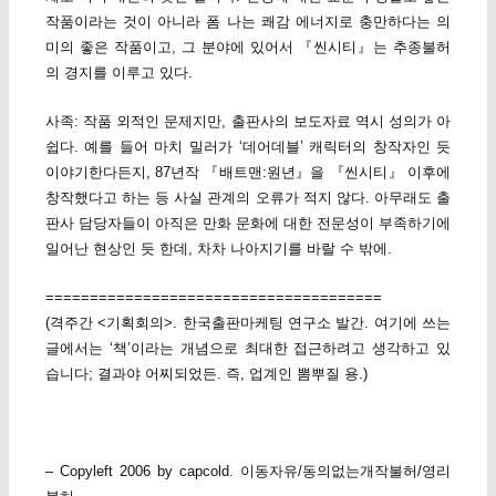
작품이라는 것이 아니라 폼 나는 쾌감 에너지로 충만하다는 의
미의 좋은 작품이고, 그 분야에 있어서 『씬시티』는 추종불허
의 경지를 이루고 있다.
사족: 작품 외적인 문제지만, 출판사의 보도자료 역시 성의가 아
쉽다. 예를 들어 마치 밀러가 ‘데어데블’ 캐릭터의 창작자인 듯
이야기한다든지, 87년작 『배트맨:원년』을 『씬시티』 이후에
창작했다고 하는 등 사실 관계의 오류가 적지 않다. 아무래도 출
판사 담당자들이 아직은 만화 문화에 대한 전문성이 부족하기에
일어난 현상인 듯 한데, 차차 나아지기를 바랄 수 밖에.
======================================
(격주간 <기획회의>. 한국출판마케팅 연구소 발간. 여기에 쓰는
글에서는 ‘책’이라는 개념으로 최대한 접근하려고 생각하고 있
습니다; 결과야 어찌되었든. 즉, 업계인 뽐뿌질 용.)
– Copyleft 2006 by capcold. 이동자유/동의없는개작불허/영리