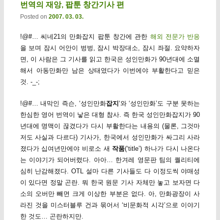
번역의 재앙, 팝툰 창간기사 편
Posted on
2007. 03. 03.
!@#… 씨네21의 만화잡지 팝툰 창간에 관한
해외 전문가 반응
을 보며 잠시 어안이 벙벙, 잠시 박장대소, 잠시 좌절. 요약하자
면, 이 사람은 그 기사를 읽고 한국은 성인만화가 90년대에 소멸
해서 아동만화만 남은 상태였다가 이번에야 부활한다고 믿은
것. -_-;
!@#… 내막인 즉슨, ‘성인만화
잡지
‘와 ‘성인만화’도 구분 못하는
한심한 영어 번역이 낳은 대형 참사. 즉 한국 성인만화잡지가 90
년대에 명맥이 끊겼다가 다시 부활한다는 내용의 (물론, 그것마
저도 사실과 다르다) 기사가, 한국에서 성인만화가 싸그리 사라
졌다가 십여년만에야 비로소 새
작품
(‘title’) 하나가 다시 나온다
는 이야기가 되어버렸다. 아아… 한겨레 영문판 팀의 퀄리티에
심히 난감해졌다. OTL 설마 다른 기사들도 다 이정도씩 야매성
이 있다면 정말 곤란. 뭐 한국 원문 기사 자체만 놓고 보자면 다
소의 오버만 빼면 크게 이상한 부분은 없다. 아, 만화광장이 사
라진 것을 미스터블루 건과 묶어서 ‘비문화적 시각’으로 이야기
한 것도… 곤란하지만.