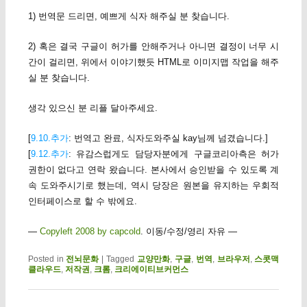
1) 번역문 드리면, 예쁘게 식자 해주실 분 찾습니다.
2) 혹은 결국 구글이 허가를 안해주거나 아니면 결정이 너무 시
간이 걸리면, 위에서 이야기했듯 HTML로 이미지맵 작업을 해주
실 분 찾습니다.
생각 있으신 분 리플 달아주세요.
[
9.10.추가
: 번역고 완료, 식자도와주실 kay님께 넘겼습니다.]
[
9.12.추가
: 유감스럽게도 담당자분에게 구글코리아측은 허가
권한이 없다고 연락 왔습니다. 본사에서 승인받을 수 있도록 계
속 도와주시기로 했는데, 역시 당장은 원본을 유지하는 우회적
인터페이스로 할 수 밖에요.
—
Copyleft 2008 by capcold
. 이동/수정/영리 자유 —
Posted in
전뇌문화
|
Tagged
교양만화
,
구글
,
번역
,
브라우저
,
스콧맥
클라우드
,
저작권
,
크롬
,
크리에이티브커먼스