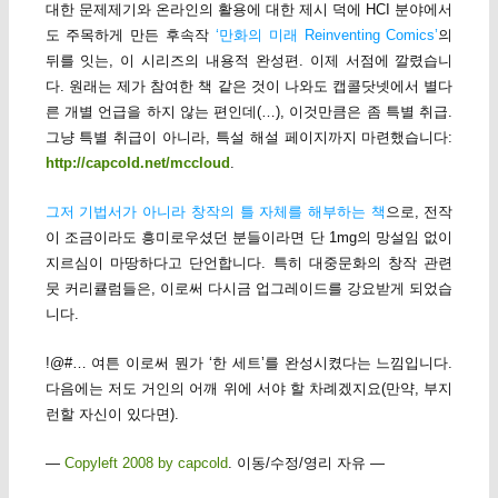
대한 문제제기와 온라인의 활용에 대한 제시 덕에 HCI 분야에서
도 주목하게 만든 후속작
‘만화의 미래 Reinventing Comics’
의
뒤를 잇는, 이 시리즈의 내용적 완성편. 이제 서점에 깔렸습니
다. 원래는 제가 참여한 책 같은 것이 나와도 캡콜닷넷에서 별다
른 개별 언급을 하지 않는 편인데(…), 이것만큼은 좀 특별 취급.
그냥 특별 취급이 아니라, 특설 해설 페이지까지 마련했습니다:
http://capcold.net/mccloud
.
그저 기법서가 아니라 창작의 틀 자체를 해부하는 책
으로, 전작
이 조금이라도 흥미로우셨던 분들이라면 단 1mg의 망설임 없이
지르심이 마땅하다고 단언합니다. 특히 대중문화의 창작 관련
뭇 커리큘럼들은, 이로써 다시금 업그레이드를 강요받게 되었습
니다.
!@#… 여튼 이로써 뭔가 ‘한 세트’를 완성시켰다는 느낌입니다.
다음에는 저도 거인의 어깨 위에 서야 할 차례겠지요(만약, 부지
런할 자신이 있다면).
—
Copyleft 2008 by capcold
. 이동/수정/영리 자유 —