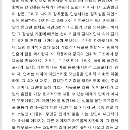
출의 형식미다. 세로 페이지를 세로의 9개 칸으로 균등하게 분
할하는 칸 연출은 뉴욕의 바둑판식 도로의 이미지이자 고층빌딩
의 창문, 그리고 나아가 감옥문을 연상시키는 경직성을 자연스
럽게 전달한다. 하지만 그 속에 사는 인간군상은 도시 자체와는
달리 둥그런 필체로 자연스럽게 자신들의 생을 영위한다. 하지
만 그 정상성 가운데 때로는 선이 거칠게 갈라지면서 속에 담아
둔 광기와 혼란의 내면이 슬쩍 엿보이는 순간이 다가오기도 한
다. 또한 언어적 기호와 도상 기호의 자유로운 혼합 역시 만화적
연출의 힘을 과시한다. 이 작품에서 궁극의 인위적 구조이며 정
체성을 만들어내는 기제는 두 가지인데, 하나는 물리적 공간으
로서의 ‘도시’, 다른 하나는 바로 문화적/사회적 코드로서의 ‘언
어’다. 언어는 세계의 자연스러운 모습들을 인위적 기호로 치환
하며, 그 속에서 때로는 갑갑한 현기증을 일으키도록 하는 주범
인 셈이다. 그런데 도상 기호의 자유로운 흐름, 언어(문자)와 그
림의 혼합을 가장 효과적으로 다룰 수 있는 매체가 만화가 아니
면 무엇이겠는가. 자연언어를 발견하려는 실험을 당한 후유증으
로 보통의 언어구조와 다른 사고방식을 지니게 된 극중 인물 피
터 스틸맨 (아들)이 주인공 퀸에게 말을 거는 장면이 대표적이
다. 하나의 이미지는 다른 이미지로 자유롭게 치환되며, 그 전체
를 아우르는 것은 스틸맨의 입에 완전히 붙어서 나오고 있는 말