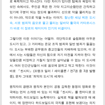
로 폭력적이고 막나간다. 다만 차이가 있다면 탐욕과 욕망이 뒤
섞인 속에서도, 주인공 쪽은 한 가닥 지고지순함만은 간직하고
있기에 구분이 되는 정도에 불과하다. 선으로 악을 물리치는 것
이 아니라, 악으로 악을 누르는 이야기.
험난한 세상 찌든 도시
속, 서로 범죄적 음모로 물고 물리는 밑바닥 활극의 카타르시스
가 바로 이 장르의 재미이자 인기의 비결이다
.
그렇다면 이런 이야기는 어떨까. 극단적으로 슬럼화된 어두운
도시가 있고, 그 거리에는 온갖 조직 범죄와 일반 범죄가 들끓는
다. 도시는 부패한 공무원과 종교인들의 지배하에 있으며, 이 곳
에서 사는 사람들은 자신의 힘으로 자기 터전을 지켜야 한다. 악
당들만큼 비정하고 거칠지 않으면 살아남을 수 없는 이 도시에
서, 여러 인간군상들이 서로 음모에 얽히고 먹고 먹힌다. 이것이
바로 『씬시티』(프랭크 밀러 / 세미콜론 / 전7권 중 3권 발행
중), 문자 그대로 ‘죄악의 도시’의 세계다.
원작자의 광팬과 원작자 본인이 공동 감독한 동명의 영화로 한
국에는 먼저 소개된 바 있는 이 작품『씬시티』를 한마디로 요
약하자면, 하드보일드 농축액이다. 실제로 책을 펼쳐보면 매 페
이지, 매 장면마다 하드보일드의 극치를 표현해 보겠다는 의지