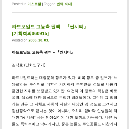
Posted in
아스트랄
|
Tagged
번역
,
야매
하드보일드 고농축 원액 – 『씬시티』
[기획회의060915]
Posted on
2006. 10. 03.
하드보일드 고농축 원액 – 『씬시티』
김낙호 (만화연구가)
하드보일드라는 대중문화 장르가 있다. 비록 장르 중 일부가 ‘느
와르’라는 수식어로 미학적 가치까지 부여받을 정도로 나름의
굳건한 지위를 보장받고 있지만, 여전히 이 장르의 핵심은 바로
폭력, 섹스에 대한 탐닉으로 무장된 범죄물이다. 그런데 그 범죄
라는 것은 그 자체로 사회적 지탄의 대상인 것 정도로 그려지고
권선징악으로 끝나는 것이 아니라, 오히려 밑바닥 인생들의 최
대한 “폼 나게” 사는 인생살이에 대한 도취로 가득하다. 나쁜 놈
들도 폭력적이고 막나가지만, 좋은 놈들도 주인공들도 마찬가지