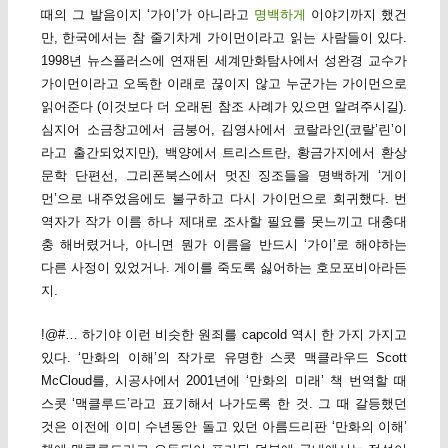
때의 그 발음이지 ‘가이’가 아니라고
명백하게
이야기까지 했건
만, 한국에서는 참 줄기차게 가이먼이라고 읽는 사람들이 있다.
1998년 뉴스플러스에 연재된 세계만화탐사에서 성완경 교수가
가이먼이라고 오독한 이래로 끊이지 않고 누군가는 가이먼으로
읽어준다 (이것보다 더 오래된 참조 사례가 있으면 알려주시길).
심지어 소금창고에서 금붕어, 김영사에서 코랄라인(코랄’린’이
라고 출간되었지만), 백양에서 트리스트란, 황금가지에서 환상
문학 단편선, 그리폰북스에서 멋진 징조들을 명백하게 ‘게이
먼’으로 내주었음에도 불구하고 다시 가이먼으로 회귀했다. 번
역자가 작가 이름 하나 제대로 조사할 필요를 못느끼고 대충대
충 해버렸거나, 아니면 뭔가 이름을 반드시 ‘가이’로 해야하는
다른 사정이 있었거나. 게이를 죽도록 싫어하는 호모포비아라든
지.
!@#… 하기야 이런 비슷한 원죄를 capcold 역시 한 가지 가지고
있다. ‘만화의 이해’의 작가로 유명한 스콧 맥클라우드 Scott
McCloud를, 시공사에서 2001년에 ‘만화의 미래’ 책 번역할 때
스콧 ‘맥클루드’라고 표기해서 나가도록 한 것. 그 때 갈등했던
것은 이전에 이미 수년동안 돌고 있던 아름드리판 ‘만화의 이해’