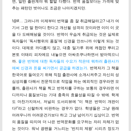
면, 일반 출판계야 뭐 할말 다했다. 번역 품질보다는 가격에 맞
추는 패턴만 벗어나도 조금은 나아지겠지만.
!@#… 그러니까 이제부터 번역을 좀 잘 취급해달라고? 내가 여
기서 그런 말 한마디 한다고 개선될 성격의 것이라면 이미 이 곳
을 다 도배해놨을 것이다. 번역이 우습게 취급되는 것은 실제로
독자들이 ‘독서행위의 품질’에 신경을 안쓰니까 이렇게 되는 것
이다. 대체로 까다롭지 않고, 대충 밀가루 위에 캐첩만 뿌리고
본토 이태리 피자에요 내놓으면 아싸조쿠나하면서 받아먹으니
까.
좋은 번역에 대한 독자들의 수요가 적은데 뭐하러 출판사가
애써 신경과 돈을 써가면서 공급을 하겠는가
. 번역자가 그 책을
한국어로 들여오기 위해 직접 출판사에 소개시켜주고 자신의 성
심성의를 다해서 전문적으로 작업을 하는 예외적인 경우라면 모
를까, 출판사가 책을 찍고 번역자를 구하는 보통의 경우라면 어
디까지나 품질보다는 기대 충족의 효율성을 따질 수 밖에. 학계
도 마찬가지여서, 저널의 도서리뷰에 “이 책은 번역이 개판이
다!”라고 신랄하게 비판하는 경우가 없다. 학생들은 그냥 원래
어려우니까 어려운건가보다 하고 그냥 넘어가기 십상이고. 번역
의 품질을 따지며 더 나은 번역문화를 요구하는 자리 자체가 없
는 것이다. 워낙 광팬을 거느리는 ‘반지의 제왕’ 시리즈 정도가