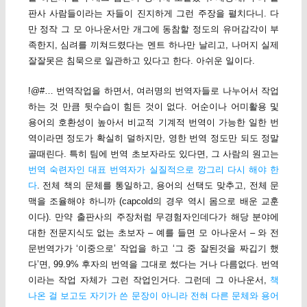
판사 사람들이라는 자들이 진지하게 그런 주장을 펼치다니. 다
만 정작 그 모 아나운서만 개그에 동참할 정도의 유머감각이 부
족한지, 심려를 끼쳐드렸다는 멘트 하나만 날리고, 나머지 실제
잘잘못은 침묵으로 일관하고 있다고 한다. 아쉬운 일이다.
!@#… 번역작업을 하면서, 여러명의 번역자들로 나누어서 작업
하는 것 만큼 뒷수습이 힘든 것이 없다. 어순이나 어미활용 및
용어의 호환성이 높아서 비교적 기계적 번역이 가능한 일한 번
역이라면 정도가 확실히 덜하지만, 영한 번역 정도만 되도 정말
골때린다. 특히 팀에 번역 초보자라도 있다면, 그 사람의 원고는
번역 숙련자인 대표 번역자가 실질적으로 깡그리 다시 해야 한
다
. 전체 책의 문체를 통일하고, 용어의 선택도 맞추고, 전체 문
맥을 조율해야 하니까 (capcold의 경우 역시 몸으로 배운 교훈
이다). 만약 출판사의 주장처럼 무경험자인데다가 해당 분야에
대한 전문지식도 없는 초보자 – 예를 들면 모 아나운서 – 와 전
문번역가가 ‘이중으로’ 작업을 하고 ‘그 중 잘된것을 짜깁기 했
다’면, 99.9% 후자의 번역을 그대로 썼다는 거나 다름없다. 번역
이라는 작업 자체가 그런 작업인거다. 그런데 그 아나운서,
책
나온 걸 보고도 자기가 쓴 문장이 아니라 전혀 다른 문체와 용어