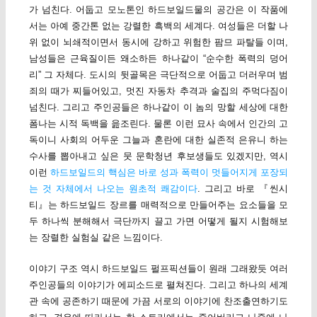
가 넘친다. 어둡고 모노톤인 하드보일드물의 공간은 이 작품에
서는 아예 중간톤 없는 강렬한 흑백의 세계다. 여성들은 더할 나
위 없이 뇌쇄적이면서 동시에 강하고 위험한 팜므 파탈들 이며,
남성들은 근육질이든 왜소하든 하나같이 “순수한 폭력의 덩어
리” 그 자체다. 도시의 뒷골목은 극단적으로 어둡고 더러우며 범
죄의 때가 찌들어있고, 멋진 자동차 추격과 술집의 주먹다짐이
넘친다. 그리고 주인공들은 하나같이 이 놈의 망할 세상에 대한
폼나는 시적 독백을 읊조린다. 물론 이런 묘사 속에서 인간의 고
독이니 사회의 어두운 그늘과 혼란에 대한 실존적 은유니 하는
수사를 뽑아내고 싶은 뭇 문학청년 후보생들도 있겠지만, 역시
이런
하드보일드의 핵심은 바로 성과 폭력이 멋들어지게 포장되
는 것 자체에서 나오는 원초적 쾌감이다
. 그리고 바로 『씬시
티』는 하드보일드 장르를 매력적으로 만들어주는 요소들을 모
두 하나씩 분해해서 극단까지 끌고 가면 어떻게 될지 시험해보
는 장렬한 실험실 같은 느낌이다.
이야기 구조 역시 하드보일드 펄프픽션들이 원래 그래왔듯 여러
주인공들의 이야기가 에피소드로 펼쳐진다. 그리고 하나의 세계
관 속에 공존하기 때문에 가끔 서로의 이야기에 찬조출연하기도