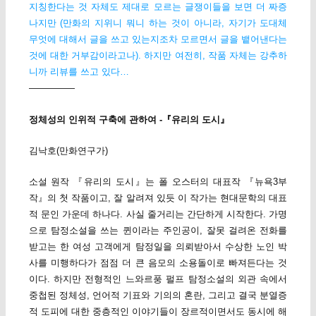
지칭한다는 것 자체도 제대로 모르는 글쟁이들을 보면 더 짜증
나지만 (만화의 지위니 뭐니 하는 것이 아니라, 자기가 도대체
무엇에 대해서 글을 쓰고 있는지조차 모르면서 글을 뱉어낸다는
것에 대한 거부감이라고나). 하지만 여전히, 작품 자체는 강추하
니까 리뷰를 쓰고 있다…
—————
정체성의 인위적 구축에 관하여 -『유리의 도시』
김낙호(만화연구가)
소설 원작 『유리의 도시』는 폴 오스터의 대표작 『뉴욕3부
작』의 첫 작품이고, 잘 알려져 있듯 이 작가는 현대문학의 대표
적 문인 가운데 하나다. 사실 줄거리는 간단하게 시작한다. 가명
으로 탐정소설을 쓰는 퀸이라는 주인공이, 잘못 걸려온 전화를
받고는 한 여성 고객에게 탐정일을 의뢰받아서 수상한 노인 박
사를 미행하다가 점점 더 큰 음모의 소용돌이로 빠져든다는 것
이다. 하지만 전형적인 느와르풍 펄프 탐정소설의 외관 속에서
중첩된 정체성, 언어적 기표와 기의의 혼란, 그리고 결국 분열증
적 도피에 대한 중층적인 이야기들이 장르적이면서도 동시에 해