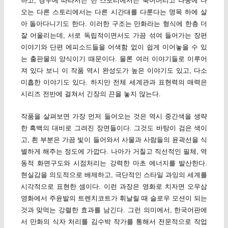
하고, 경우에 따라서는 한 스토리에서는 죽어버리고 나중에 나
오는 다른 스토리에서는 다른 시간대를 다룬다는 명목 하에 살
아 돌아다니기도 한다. 이러한 구조는 만화라는 형식에 한층 더
잘 어울리는데, 서로 독립적이면서도 가끔 섞여 들어가는 장편
이야기와 단편 에피소드들을 어색함 없이 쉽게 이어놓을 수 있
는 출판물의 양식이기 때문이다. 물론 여러 이야기들로 이루어
져 있다 보니 이 작품 역시 완성도가 높은 이야기도 있고, 다소
미흡한 이야기도 있다. 하지만 전체 세계관과 표현력의 매력은
시리즈 전반에 걸쳐서 긴장의 끈을 놓지 않는다.
작품을 살펴보면 가장 먼저 들어오는 것은 역시 중간색을 생략
한 흑백의 대비로 그려진 장면들이다. 그것도 바탕이 검은 색이
고, 흰 부분은 가끔 빛이 들어와서 사물과 사람들의 윤곽선을 식
별하게 해주는 정도에 가깝다. 나아가 거칠고 직선적인 필체, 역
동적 화면구도와 시점처리는 강력한 마초 에너지를 발산한다.
현실감을 의도적으로 배제하고, 극단적인 스타일 과잉의 세계를
시각적으로 표현한 셈이다. 이런 과장은 영화로 치자면 오우삼
영화에서 주윤발의 트렌치코트가 휘날릴 때 슬로우 모션이 되는
것과 맞먹는 강렬한 효과를 남긴다. 그런 의미에서, 한국어판에
서 만화의 식자 처리를 김수박 작가를 통해서 전문적으로 작업