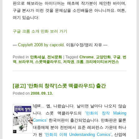
판으로 해보라는 아이디어는 애초에 작가분이 제안한 바이며,
구글 본사가 이런 것을 문제삼을 소인배들은 아니니까요. 여튼,
여기 있습니다:
구글 크롬 소개 만화 보러 가기
—
Copyleft 2008 by capcold
. 이동/수정/영리 자유 —
Posted in
만화세설
,
전뇌문화
|
Tagged
Chrome
,
교양만화
,
구글
,
번
역
,
브라우저
,
스콧맥클라우드
,
저작권
,
크롬
,
크리에이티브커먼스
[광고] ‘만화의 창작'(스콧 맥클라우드) 출간
Posted on
2008. 09. 13.
!@#… 옙, 나왔습니다. 날이면 날마다 나오지 않습
니다. 스콧 맥클라우드의
‘만화의 창작 Making
Comics’
한국어판이 출간되었습니다. 만화판은 물론
대중매체 분야 전반에서 표준 레퍼런스 가운데 하나
가 된
‘만화의 이해 Understanding Comics’
, 산업에