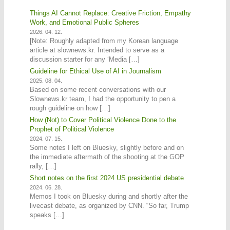
Things AI Cannot Replace: Creative Friction, Empathy
Work, and Emotional Public Spheres
2026. 04. 12.
[Note: Roughly adapted from my Korean language
article at slownews.kr. Intended to serve as a
discussion starter for any ‘Media […]
Guideline for Ethical Use of AI in Journalism
2025. 08. 04.
Based on some recent conversations with our
Slownews.kr team, I had the opportunity to pen a
rough guideline on how […]
How (Not) to Cover Political Violence Done to the
Prophet of Political Violence
2024. 07. 15.
Some notes I left on Bluesky, slightly before and on
the immediate aftermath of the shooting at the GOP
rally, […]
Short notes on the first 2024 US presidential debate
2024. 06. 28.
Memos I took on Bluesky during and shortly after the
livecast debate, as organized by CNN. “So far, Trump
speaks […]