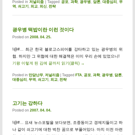
Posted in
저널리즘
|
Tagged
공포
,
과학
,
광우병
,
담론
,
대중심리
,
무
역
,
쇠고기
,
외교
,
외신
,
전략
광우병 떡밥이란 이런 것이다
Posted on
2008. 04. 25.
!@#… 최근 한국 블로고스피어를 강타하고 있는 광우병의 위
협. 하지만 그 위협에 대한 해결책은 이미 우리 손에 있었으니!
기왕 이렇게 된 김에 끝까지 읽기(클릭)
→
Posted in
만담난무
,
저널리즘
|
Tagged
FTA
,
공포
,
과학
,
광우병
,
담론
,
대중심리
,
무역
,
쇠고기
,
외교
,
전략
고기는 강하다
Posted on
2007. 04. 04.
!@#… 요새 뉴스포털을 보다보면, 조중동이고 경제지들이고 하
나 같이 쇠고기에 대한 벅찬 꿈으로 부풀어있다. 마치 이전 아련