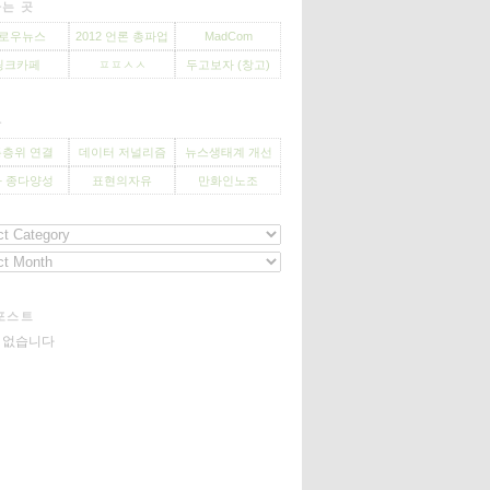
는 곳
로우뉴스
2012 언론 총파업
MadCom
씽크카페
ㅍㅍㅅㅅ
두고보자 (창고)
사
층위 연결
데이터 저널리즘
뉴스생태계 개선
 종다양성
표현의자유
만화인노조
포스트
기 없습니다