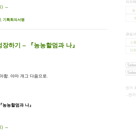
지지하
릭)
→
슬
전
,
기획회의서평
관심
소통
성장하기 – 『농농할멈과 나』
만화
아함. 아마 개그 다음으로.
인기 
...인
 『농농할멈과 나』
릭)
→