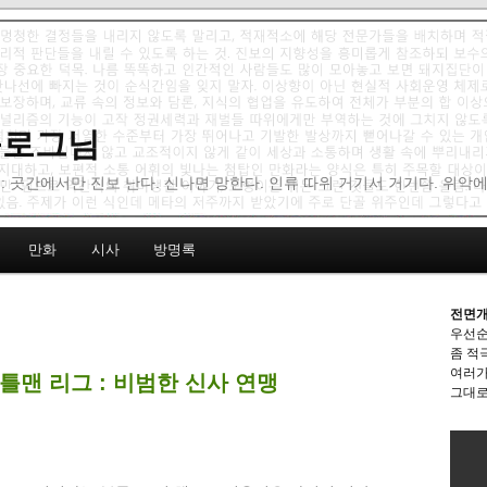
 블로그님
: 곳간에서만 진보 난다. 신나면 망한다. 인류 따위 거기서 거기다. 위악
만화
시사
방명록
전면개
우선순
좀 적
여러가
틀맨 리그 : 비범한 신사 연맹
그대로