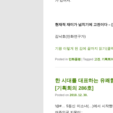
가 있어서.
현재적 재미가 넘치기에 고전이다 – 
김낙호(만화연구가)
기왕 이렇게 된 김에 끝까지 읽기(클
Posted in
만화품평
|
Tagged
고전
,
기획회
한 시대를 대표하는 유쾌함
[기획회의 286호]
Posted on
2010. 12. 30.
!@#… 5등신 미소녀(…)에서 시
여주인공 지못미;;