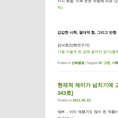
키지 못함. 이후 논란 와중에 따로
릭)
.
갑갑한 사회, 절대적 힘, 그리고 반항 
김낙호(만화연구가)
기왕 이렇게 된 김에 끝까지 읽기(클
Posted in
만화품평
|
Tagged
SF
,
고전
,
기획
현재적 재미가 넘치기에 
343호]
Posted on
2013. 05. 22.
!@#… 이미 재평가도 많이 된 작품