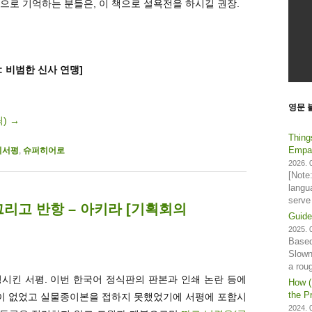
만으로 기억하는 분들은, 이 책으로 설욕전을 하시길 권장.
: 비범한 신사 연맹]
영문 
릭)
→
Thing
Empat
의서평
,
슈퍼히어로
2026. 0
[Note
langu
serve
그리고 반항 – 아키라 [기획회의
Guide
2025. 0
Based
Slown
a rou
정시킨 서평. 이번 한국어 정식판의 판본과 인쇄 논란 등에
How (
the Pr
란이 없었고 실물종이본을 접하지 못했었기에 서평에 포함시
2024. 0