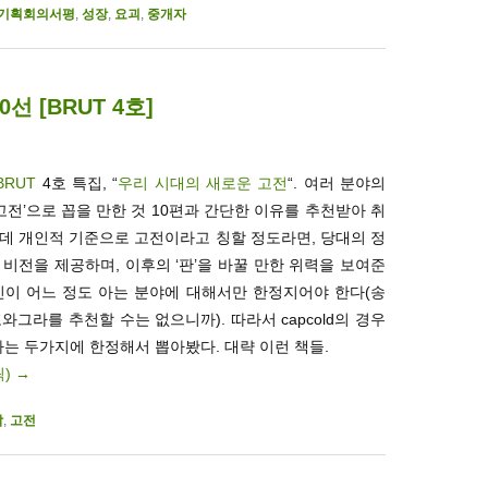
기획회의서평
,
성장
,
요괴
,
중개자
 [BRUT 4호]
BRUT
4호 특집, “
우리 시대의 새로운 고전
“. 여러 분야의
고전’으로 꼽을 만한 것 10편과 간단한 이유를 추천받아 취
그런데 개인적 기준으로 고전이라고 칭할 정도라면, 당대의 정
비전을 제공하며, 이후의 ‘판’을 바꿀 만한 위력을 보여준
신이 어느 정도 아는 분야에 대해서만 한정지어야 한다(송
그라를 추천할 수는 없으니까). 따라서 capcold의 경우
라는 두가지에 한정해서 뽑아봤다. 대략 이런 책들.
릭)
→
작
,
고전