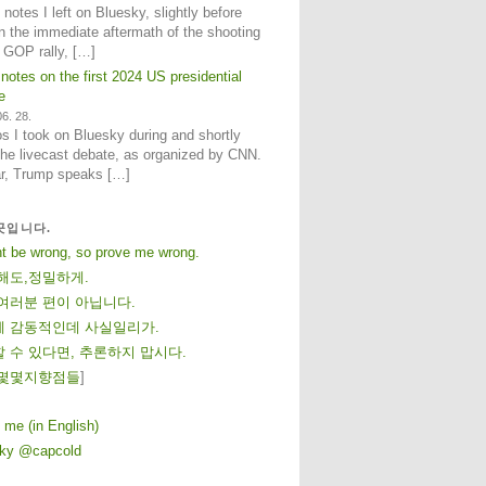
notes I left on Bluesky, slightly before
n the immediate aftermath of the shooting
e GOP rally, […]
 notes on the first 2024 US presidential
e
6. 28.
 I took on Bluesky during and shortly
 the livecast debate, as organized by CNN.
ar, Trump speaks […]
곳입니다.
ht be wrong, so prove me wrong.
해도,정밀하게.
여러분 편이 아닙니다.
 감동적인데 사실일리가.
 수 있다면, 추론하지 맙시다.
몇
몇
지
향
점
들
]
 me (in English)
sky @capcold