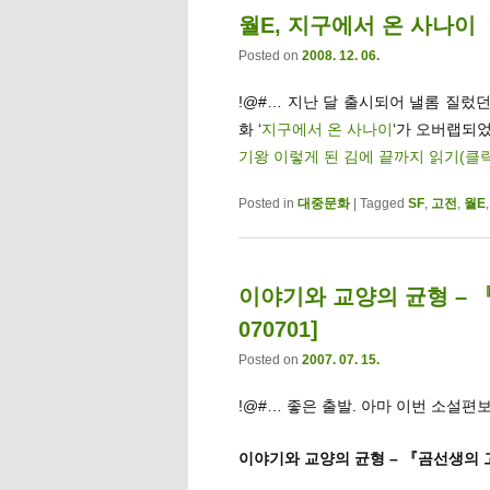
월E, 지구에서 온 사나이
Posted on
2008. 12. 06.
!@#… 지난 달 출시되어 낼롬 질렀던
화 ‘
지구에서 온 사나이
‘가 오버랩되었
기왕 이렇게 된 김에 끝까지 읽기(클
Posted in
대중문화
|
Tagged
SF
,
고전
,
월E
이야기와 교양의 균형 –
070701]
Posted on
2007. 07. 15.
!@#… 좋은 출발. 아마 이번 소설편
이야기와 교양의 균형 – 『곰선생의