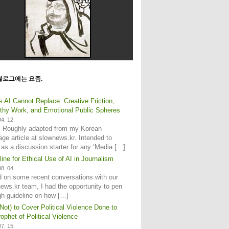
블로그에는 요즘.
s AI Cannot Replace: Creative Friction,
hy Work, and Emotional Public Spheres
4. 12.
: Roughly adapted from my Korean
age article at slownews.kr. Intended to
 as a discussion starter for any ‘Media […]
line for Ethical Use of AI in Journalism
8. 04.
 on some recent conversations with our
ews.kr team, I had the opportunity to pen
gh guideline on how […]
Not) to Cover Political Violence Done to
ophet of Political Violence
7. 15.