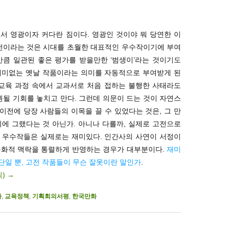
서 영광이자 커다란 짐이다. 영광인 것이야 뭐 당연한 이
고전이라는 것은 시대를 초월한 대표적인 우수작이기에 부여
만큼 일관된 좋은 평가를 받을만한 ‘범생이’라는 것이기도
재미없는 옛날 작품이라는 의미를 자동적으로 부여받게 된
무교육 과정 속에서 교과서로 처음 접하는 불행한 사태라도
권될 기회를 놓치고 만다. 그런데 의문이 드는 것이 자연스
 이전에 당장 사람들의 이목을 끌 수 있었다는 것은, 그 만
에 그랬다는 것 아닌가. 아니나 다를까, 실제로 고전으로
 우수작들은 실제로는 재미있다. 인간사의 사연이 서정이
문화적 맥락을 통렬하게 반영하는 경우가 대부분이다.
재미
일 뿐, 고전 작품들이 무슨 잘못이란 말인가
.
릭)
→
화
,
교육정책
,
기획회의서평
,
한국만화