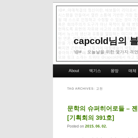
capcold님의
!@#… 오늘날을 위한 몇가지 격언
Main menu
About
엑기스
몽땅
매체
Skip to primary content
Skip to secondary content
TAG ARCHIVES:
고전
문학의 슈퍼히어로들 – 젠
[기획회의 391호]
Posted on
2015. 06. 02.