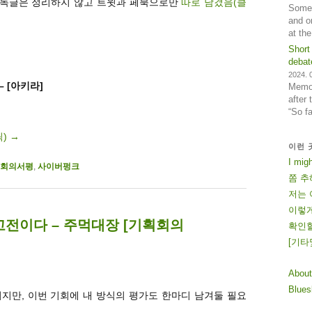
 단독글은 정리하지 않고 트윗과 페북으로만
따로 남겼음(클
Some 
and o
at th
Short
debat
2024. 0
– [아키라]
Memos
after
“So f
릭)
→
이런 
I mig
회의서평
,
사이버펑크
쫌 추
저는 
이렇게
고전이다 – 주먹대장 [기획회의
확인할
[
기
타
About
Blue
이지만, 이번 기회에 내 방식의 평가도 한마디 남겨둘 필요