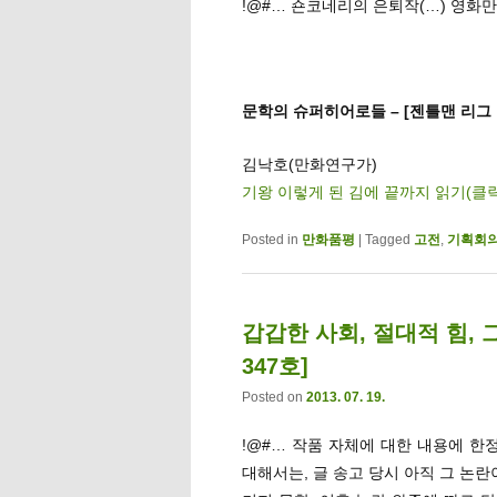
!@#… 숀코네리의 은퇴작(…) 영화
문학의 슈퍼히어로들 – [젠틀맨 리그 
김낙호(만화연구가)
기왕 이렇게 된 김에 끝까지 읽기(클
Posted in
만화품평
|
Tagged
고전
,
기획회
갑갑한 사회, 절대적 힘, 
347호]
Posted on
2013. 07. 19.
!@#… 작품 자체에 대한 내용에 한
대해서는, 글 송고 당시 아직 그 논