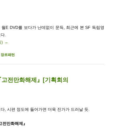
 월E DVD를 보다가 난데없이 문득, 최근에 본 SF 독립영
다.
릭)
→
,
장르패턴
 『고전만화해제』[기획회의
보다, 시편 정도에 들어가면 더욱 진가가 드러날 듯.
 고전만화해제』