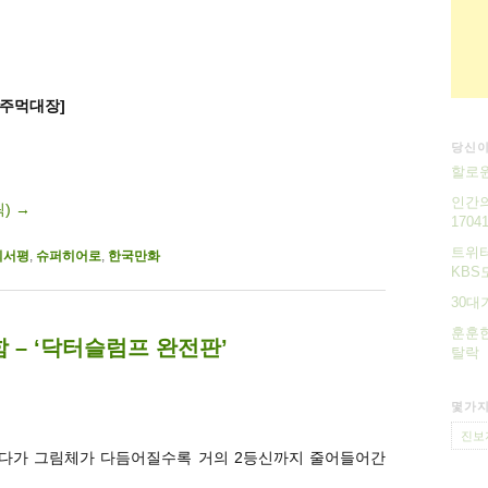
[주먹대장]
당신이
할로윈
인간의
릭)
→
17041
트위터
의서평
,
슈퍼히어로
,
한국만화
KBS
30대
훈훈한
 – ‘닥터슬럼프 완전판’
탈락
몇가지
진보
작했다가 그림체가 다듬어질수록 거의 2등신까지 줄어들어간