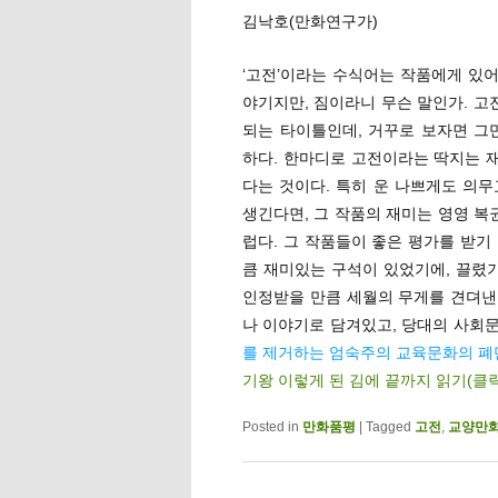
김낙호(만화연구가)
‘고전’이라는 수식어는 작품에게 있어
야기지만, 짐이라니 무슨 말인가. 
되는 타이틀인데, 거꾸로 보자면 그
하다. 한마디로 고전이라는 딱지는 
다는 것이다. 특히 운 나쁘게도 의
생긴다면, 그 작품의 재미는 영영 복
럽다. 그 작품들이 좋은 평가를 받기
큼 재미있는 구석이 있었기에, 끌렸기
인정받을 만큼 세월의 무게를 견뎌낸
나 이야기로 담겨있고, 당대의 사회
를 제거하는 엄숙주의 교육문화의 폐단
기왕 이렇게 된 김에 끝까지 읽기(클
Posted in
만화품평
|
Tagged
고전
,
교양만