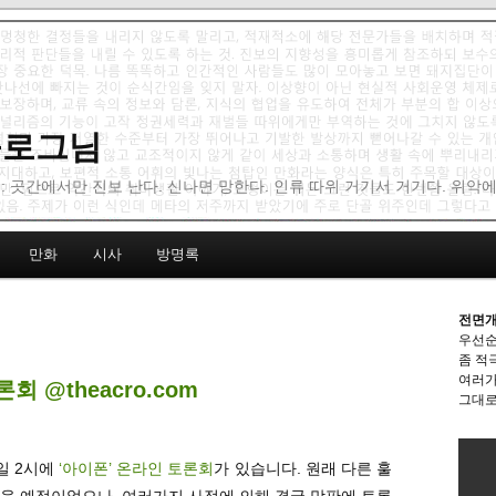
 블로그님
: 곳간에서만 진보 난다. 신나면 망한다. 인류 따위 거기서 거기다. 위악
만화
시사
방명록
전면개
우선순
좀 적
여러가
회 @theacro.com
그대로
일 2시에
‘아이폰’ 온라인 토론회
가 있습니다. 원래 다른 훌
을 예정이었으나, 여러가지 사정에 의해 결국 막판에 토론