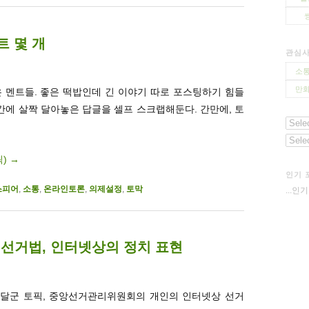
트 몇 개
관심
소통
만화
은 멘트들. 좋은 떡밥인데 긴 이야기 따로 포스팅하기 힘들
들 공간에 살짝 달아놓은 답글을 셀프 스크랩해둔다. 간만에, 토
릭)
→
인기 
스피어
,
소통
,
온라인토론
,
의제설정
,
토막
...인
 선거법, 인터넷상의 정치 표현
 달군 토픽, 중앙선거관리위원회의 개인의 인터넷상 선거