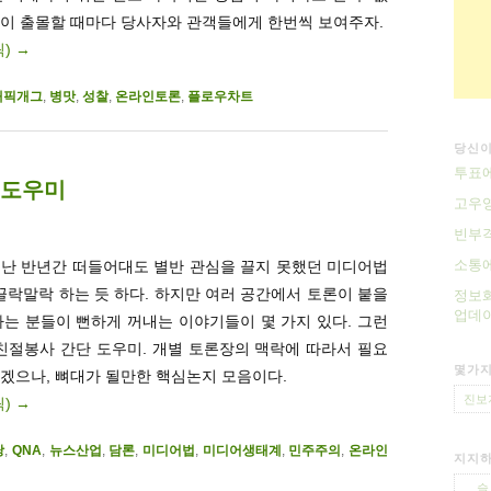
들이 출몰할 때마다 당사자와 관객들에게 한번씩 보여주자.
릭)
→
래픽개그
,
병맛
,
성찰
,
온라인토론
,
플로우차트
당신이
투표에
 도우미
고우영
빈부
소통에
 지난 반년간 떠들어대도 별반 관심을 끌지 못했던 미디어법
끌락말락 하는 듯 하다. 하지만 여러 공간에서 토론이 붙을
정보화
업데이
는 분들이 뻔하게 꺼내는 이야기들이 몇 가지 있다. 그런
친절봉사 간단 도우미. 개별 토론장의 맥락에 따라서 필요
몇가지
겠으나, 뼈대가 될만한 핵심논지 모음이다.
진보
릭)
→
당
,
QNA
,
뉴스산업
,
담론
,
미디어법
,
미디어생태계
,
민주주의
,
온라인
지지하
슬