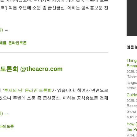
악역’) 여튼 주변에 소문 좀 굽신굽신. 이하는 공식홍보문 전
릭)
→
애플
,
온라인토론
영문 
Thing
Empat
토론회 @theacro.com
2026. 0
[Note
langu
serve
에
‘루저의 난’ 온라인 토론회
가 있습니다. 참여자 면면으로
Guide
있으니 주변에 소문 좀 굽신굽신. 이하는 공식홍보문 전체
2025. 0
Based
Slown
릭)
→
a rou
How (
라인토론
the Pr
2024. 0