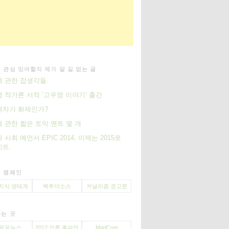
 관심 있어할지 제가 알 길 없는 글
 관한 잡생각들.
 작가론 서적 ‘고우영 이야기’ 출간
격차가 화제인가?
 관한 짧은 토막 멘트 몇 개
 사회 예언서 EPIC 2014, 이제는 2015로
트.
 캠페인
지식 생태계
백투더소스
저널리즘 경고문
는 곳
로우뉴스
2012 언론 총파업
MadCom