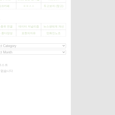
씽크카페
ㅍㅍㅅㅅ
두고보자 (창고)
사
층위 연결
데이터 저널리즘
뉴스생태계 개선
 종다양성
표현의자유
만화인노조
포스트
기 없습니다