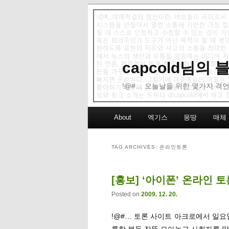
capcold님의
!@#… 오늘날을 위한 몇가지 격언
Main menu
About
엑기스
몽땅
매체
Skip to primary content
Skip to secondary content
TAG ARCHIVES:
온라인토론
[홍보] ‘아이폰’ 온라인 토론
Posted on
2009. 12. 20.
!@#… 토론 사이트 아크로에서 일요
륭한 분들 잔뜩 모아놓고 사회자를 맡