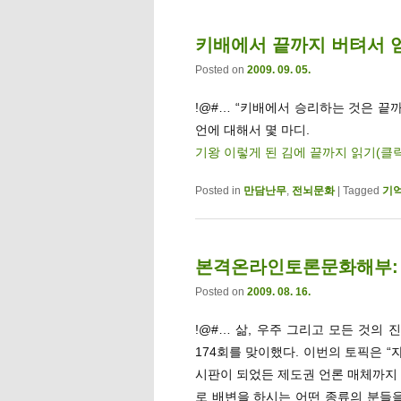
키배에서 끝까지 버텨서 
Posted on
2009. 09. 05.
!@#… “키배에서 승리하는 것은 끝
언에 대해서 몇 마디.
기왕 이렇게 된 김에 끝까지 읽기(클
Posted in
만담난무
,
전뇌문화
|
Tagged
기
본격온라인토론문화해부: 
Posted on
2009. 08. 16.
!@#… 삶, 우주 그리고 모든 것의
174회를 맞이했다. 이번의 토픽은 
시판이 되었든 제도권 언론 매체까지 
로 배변을 하시는 어떤 종류의 분들을