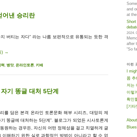
Some 
and o
얻어낸 승리란
at th
Short
debat
2024. 0
까지 버티는 자다” 라는 나름 보편적으로 유통되는 듯한 격
Memos
after
“So f
릭)
→
이런 
억력
,
병맛
,
온라인토론
,
키배
I mig
쫌 추
저는 
자기 똥글 대처 5단계
이렇게
확인할
[
기
타
 진리를 담은 본격 온라인 토론문화 해부 시리즈, 대망의 제
About
“자기 똥글에 대처하는 5단계”. 블로그가 되었든 시사토론게
Blue
동원하는 경우든, 자신의 어떤 정체성을 걸고 치열하게 글
 이해하기 위한 실로 과학적인 방법이 아니라고 할 수 없