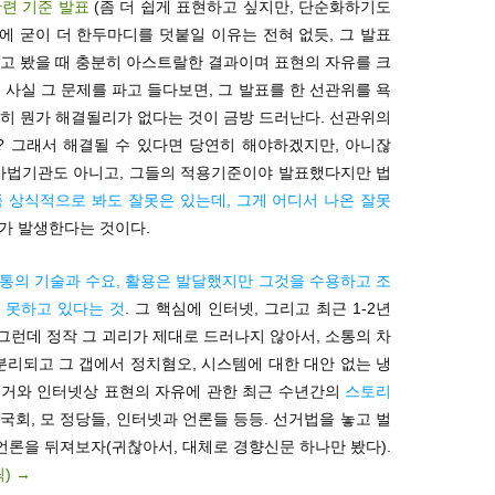
련 기준 발표
(좀 더 쉽게 표현하고 싶지만, 단순화하기도
토에 굳이 더 한두마디를 덧붙일 이유는 전혀 없듯, 그 발표
고 봤을 때 충분히 아스트랄한 결과이며 표현의 자유를 크
 사실 그 문제를 파고 들다보면, 그 발표를 한 선관위를 욕
히 뭔가 해결될리가 없다는 것이 금방 드러난다. 선관위의
 그래서 해결될 수 있다면 당연히 해야하겠지만, 아니잖
 사법기관도 아니고, 그들의 적용기준이야 발표했다지만 법
즉 상식적으로 봐도 잘못은 있는데, 그게 어디서 나온 잘못
가 발생한다는 것이다.
통의 기술과 수요, 활용은 발달했지만 그것을 수용하고 조
 못하고 있다는 것
. 그 핵심에 인터넷, 그리고 최근 1-2년
 그런데 정작 그 괴리가 제대로 드러나지 않아서, 소통의 차
분리되고 그 갭에서 정치혐오, 시스템에 대한 대안 없는 냉
 선거와 인터넷상 표현의 자유에 관한 최근 수년간의
스토리
 국회, 모 정당들, 인터넷과 언론들 등등. 선거법을 놓고 벌
 언론을 뒤져보자(귀찮아서, 대체로 경향신문 하나만 봤다).
릭)
→