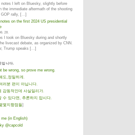
notes I left on Bluesky, slightly before
n the immediate aftermath of the shooting
e GOP rally, […]
 notes on the first 2024 US presidential
e
6. 28.
 I took on Bluesky during and shortly
 the livecast debate, as organized by CNN.
ar, Trump speaks […]
곳입니다.
ht be wrong, so prove me wrong.
해도,정밀하게.
여러분 편이 아닙니다.
 감동적인데 사실일리가.
 수 있다면, 추론하지 맙시다.
몇
몇
지
향
점
들
]
 me (in English)
sky @capcold