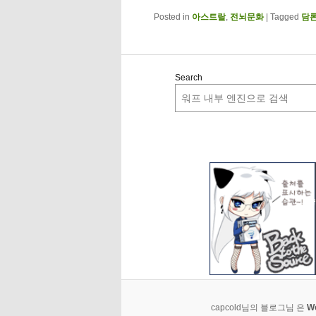
Posted in
아스트랄
,
전뇌문화
|
Tagged
담
Search
capcold님의 블로그님 은
W