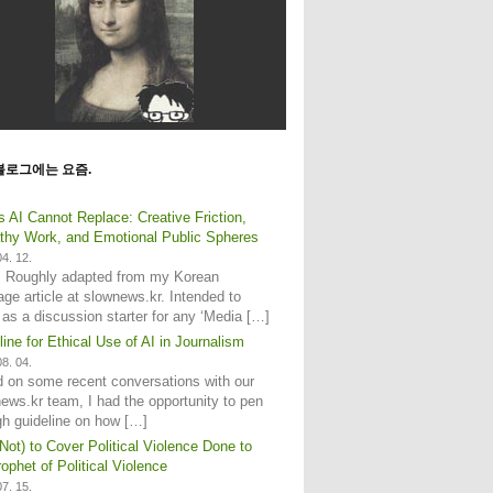
블로그에는 요즘.
s AI Cannot Replace: Creative Friction,
hy Work, and Emotional Public Spheres
4. 12.
: Roughly adapted from my Korean
age article at slownews.kr. Intended to
 as a discussion starter for any ‘Media […]
line for Ethical Use of AI in Journalism
8. 04.
 on some recent conversations with our
ews.kr team, I had the opportunity to pen
gh guideline on how […]
Not) to Cover Political Violence Done to
ophet of Political Violence
7. 15.