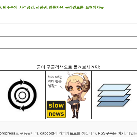
론
,
민주주의
,
사적공간
,
선관위
,
언론자유
,
온라인토론
,
표현의자유
굳이 구글검색으로 돌려보시려면:
ordpress
로 구동됩니다.
capcold식 카피레프트
를 챙깁니다.
RSS구독은 여기
. 메일