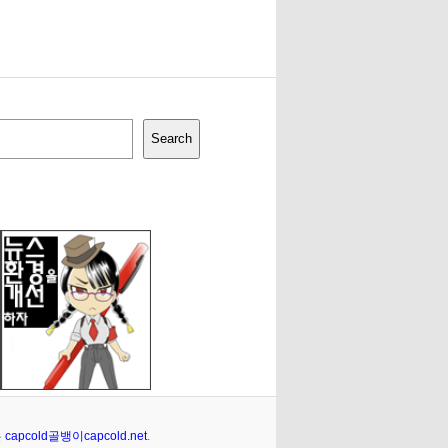
Search
은
capcold골뱅이capcold.net
.