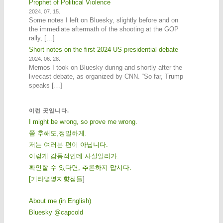
Prophet of Political Violence
2024. 07. 15.
Some notes I left on Bluesky, slightly before and on
the immediate aftermath of the shooting at the GOP
rally, […]
Short notes on the first 2024 US presidential debate
2024. 06. 28.
Memos I took on Bluesky during and shortly after the
livecast debate, as organized by CNN. “So far, Trump
speaks […]
이런 곳입니다.
I might be wrong, so prove me wrong.
쫌 추해도,정밀하게.
저는 여러분 편이 아닙니다.
이렇게 감동적인데 사실일리가.
확인할 수 있다면, 추론하지 맙시다.
[
기
타
몇
몇
지
향
점
들
]
About me (in English)
Bluesky @capcold