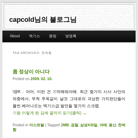
capcold님의 블로그님
Main menu
About
엑기스
몽땅
방명록
Skip to primary content
Skip to secondary content
TAG ARCHIVES:
천박함
쫌 정상이 아니다
Posted on
2009. 02. 10.
!@#… 어머, 이런 건 기억해둬야해. 최근 몇가지 시사 사안의
와중에서, 무척 주옥같이 날것 그대로의 괴상한 가치판단들이
물씬 베어나오는 엑기스급 발언들 몇가지 스크랩.
기왕 이렇게 된 김에 끝까지 읽기(클릭)
→
Posted in
아스트랄
|
Tagged
2MB
,
검찰
,
삼성X파일
,
야매
,
용산
,
천박
함