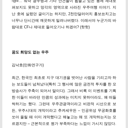
!@#… 워낙 광우병과 기타 안건들이 휩쓸고 있는 통에 제대로
펴보지도 못하고 망각의 영역으로 사라진 우주여행 이야기. 지
난 호에 실렸던 글이기는 하지만, 2천만달러어치 홍보쑈치고는
너무나 단시간에 깨끗하게 밀려나버렸다. 이래서야 누군가의 바
람대로 CF나 제대로 들어오기나 하겠어? (핫핫)
꿈도 희망도 없는 우주
김낙호(만화연구가)
최근, 한국인 최초로 지구 대기권을 벗어난 사람을 기리고자 하
는 보도들이 넘쳐났다(특히 그 행사에 많은 금전적 투자를 한 모
방송사가 주축이 되어서 말이다). 그래서 비록 이 이벤트를 기획
한 이들이 바라던 만큼의 성과에는 미치지 못하더라도, 꽤 떠들
썩하기는 했다. 그런데 우주관광객이라고 비판적 시선으로 보
든, 우주시대의 개막이라고 추켜세우든 – 인공위성 무궁화호를
쏘아 올릴 때 이미 개막했다고 해놓고는 왜 또 개막하는지는 모
르겠지만 – 근본적으로 뭔가 부족하다는 느낌이 가시지 않았다.