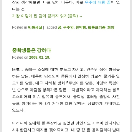
잠깐 생각해보면, 바로 답이 나온다. 바로
우주에 대한 꿈
이 없
다는 것.
기왕 이렇게 된 김에 끝까지 읽기(클릭)
→
Posted in
만화세설
|
Tagged
꿈
,
우주인
,
천박함
,
팝툰프리즘
,
희망
중학생들은 강하다
Posted on
2008. 02. 19.
!@#… 숭례문 소실에 대한 분노고 자시고, 인수위 장어 향응을
하든 말든, 대통령 당선인이 중동에서 열심히 외교적 물의를 일
으키든 말든, 대구 지하철 방화 5주년이든 말든, 이명박 특검이
빈 손으로 마감을 향해가든 말든… 자발적이라고 자처하는 블로
고스피어의 이슈 점유력 승부에서, 중학생 훌러덩 졸업식 사진
유포 참여라는 하나의 거대한 흐름 앞에서 장렬하게 패배하고
있도다.
이러니까 도대체 뭘 주장하고 싶었던 것인지도 기억이 안나지만
시위한답시고 돼지를 찢어죽이고, 내 땅 값 좀 올려달라며 남대