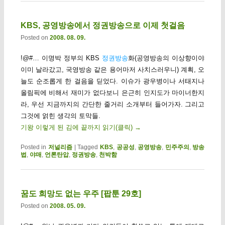
KBS, 공영방송에서 정권방송으로 이제 첫걸음
Posted on
2008. 08. 09.
!@#… 이명박 정부의 KBS
정권방송
화(공영방송의 이상향이야
이미 날라갔고, 국영방송 같은 용어마저 사치스러우니) 계획, 오
늘도 순조롭게 한 걸음을 딛었다. 이슈가 광우병이나 서태지나
올림픽에 비해서 재미가 없다보니 은근히 인지도가 마이너한지
라, 우선 지금까지의 간단한 줄거리 소개부터 들어가자. 그리고
그것에 얽힌 생각의 토막들.
기왕 이렇게 된 김에 끝까지 읽기(클릭)
→
Posted in
저널리즘
|
Tagged
KBS
,
공공성
,
공영방송
,
민주주의
,
방송
법
,
야매
,
언론탄압
,
정권방송
,
천박함
꿈도 희망도 없는 우주 [팝툰 29호]
Posted on
2008. 05. 09.