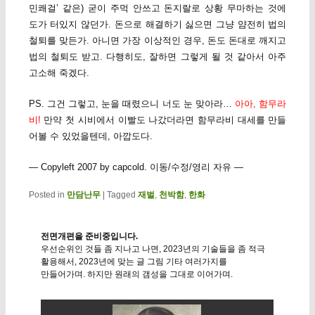
민쾌걸’ 같은) 굳이 주먹 안쓰고 돈지랄로 상황 무마하는 것에
도가 터있지 않던가. 돈으로 해결하기 싫으면 그냥 얌전히 법의
철퇴를 맞든가. 아니면 가장 이상적인 경우, 돈도 돈대로 깨지고
법의 철퇴도 받고. 다행히도, 잘하면 그렇게 될 것 같아서 아주
고소해 죽겠다.
PS. 그건 그렇고, 눈을 때렸으니 너도 눈 맞아라…
아아, 함무라
비!
만약 첫 시비에서 이빨도 나갔더라면 함무라비 대세를 만들
어볼 수 있었을텐데, 아깝도다.
— Copyleft 2007 by capcold. 이동/수정/영리 자유 —
Posted in
만담난무
|
Tagged
재벌
,
천박함
,
한화
전면개편을 준비중입니다.
우선순위인 것들 좀 지나고 나면, 2023년의 기술들을 좀 적극
활용해서, 2023년에 맞는 글 그림 기타 여러가지를
만들어가며. 하지만 원래의 갬성을 그대로 이어가며.