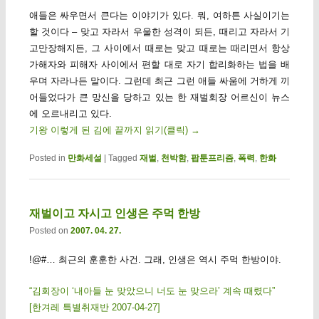
애들은 싸우면서 큰다는 이야기가 있다. 뭐, 여하튼 사실이기는
할 것이다 – 맞고 자라서 우울한 성격이 되든, 때리고 자라서 기
고만장해지든, 그 사이에서 때로는 맞고 때로는 때리면서 항상
가해자와 피해자 사이에서 편할 대로 자기 합리화하는 법을 배
우며 자라나든 말이다. 그런데 최근 그런 애들 싸움에 거하게 끼
어들었다가 큰 망신을 당하고 있는 한 재벌회장 어르신이 뉴스
에 오르내리고 있다.
기왕 이렇게 된 김에 끝까지 읽기(클릭)
→
Posted in
만화세설
|
Tagged
재벌
,
천박함
,
팝툰프리즘
,
폭력
,
한화
재벌이고 자시고 인생은 주먹 한방
Posted on
2007. 04. 27.
!@#… 최근의 훈훈한 사건. 그래, 인생은 역시 주먹 한방이야.
“김회장이 ‘내아들 눈 맞았으니 너도 눈 맞으라’ 계속 때렸다”
[한겨레 특별취재반 2007-04-27]