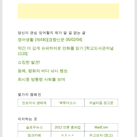
당신이 관심 있어할지 제가 알 길 없는 글
영어생활 (제4회)[경향신문 05/02/04]
약간 더 깊게 슈퍼히어로 만화를 읽기 [학교도서관저널
1110]
쇼킹한 발견!
동해, 평화의 바다 낚시 쌩쑈.
최시중 방통령 사퇴를 보며
몇가지 캠페인
진보지식 생태계
백투더소스
저널리즘 경고문
지지하는 곳
슬로우뉴스
2012 언론 총파업
MadCom
씽크카페
ㅍㅍㅅㅅ
두고보자 (창고)