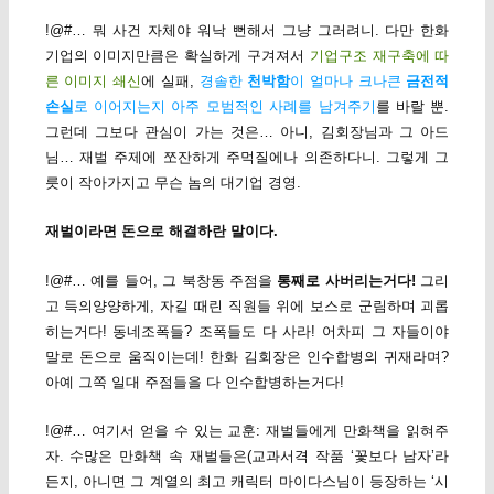
!@#… 뭐 사건 자체야 워낙 뻔해서 그냥 그러려니. 다만 한화
기업의 이미지만큼은 확실하게 구겨져서
기업구조 재구축에 따
른 이미지 쇄신
에 실패,
경솔한
천박함
이 얼마나 크나큰
금전적
손실
로 이어지는지 아주 모범적인 사례를 남겨주기
를 바랄 뿐.
그런데 그보다 관심이 가는 것은… 아니, 김회장님과 그 아드
님… 재벌 주제에 쪼잔하게 주먹질에나 의존하다니. 그렇게 그
릇이 작아가지고 무슨 놈의 대기업 경영.
재벌이라면 돈으로 해결하란 말이다.
!@#… 예를 들어, 그 북창동 주점을
통째로 사버리는거다!
그리
고 득의양양하게, 자길 때린 직원들 위에 보스로 군림하며 괴롭
히는거다! 동네조폭들? 조폭들도 다 사라! 어차피 그 자들이야
말로 돈으로 움직이는데! 한화 김회장은 인수합병의 귀재라며?
아예 그쪽 일대 주점들을 다 인수합병하는거다!
!@#… 여기서 얻을 수 있는 교훈: 재벌들에게 만화책을 읽혀주
자. 수많은 만화책 속 재벌들은(교과서격 작품 ‘꽃보다 남자’라
든지, 아니면 그 계열의 최고 캐릭터 마이다스님이 등장하는 ‘시