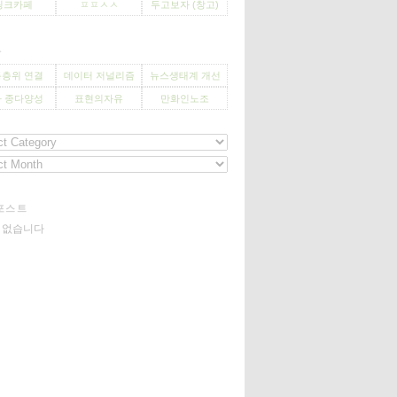
씽크카페
ㅍㅍㅅㅅ
두고보자 (창고)
사
층위 연결
데이터 저널리즘
뉴스생태계 개선
 종다양성
표현의자유
만화인노조
포스트
기 없습니다