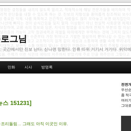
 블로그님
: 곳간에서만 진보 난다. 신나면 망한다. 인류 따위 거기서 거기다. 위악
만화
시사
방명록
전면개
우선순
좀 적
여러가
 151231]
그대로
·조리돌림… 그래도 아직 이곳인 이유
.