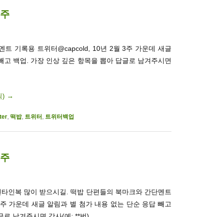
3주
 기록용 트위터@capcold, 10년 2월 3주 가운데 새글
 빼고 백업. 가장 인상 깊은 항목을 뽑아 답글로 남겨주시면
릭)
→
ter
,
떡밥
,
트위터
,
트위터백업
2주
발렌타인복 많이 받으시길. 떡밥 단편들의 북마크와 간단멘트
월 2주 가운데 새글 알림과 별 첨가 내용 없는 단순 응답 빼고
로 남겨주시면 감사(예: **번).