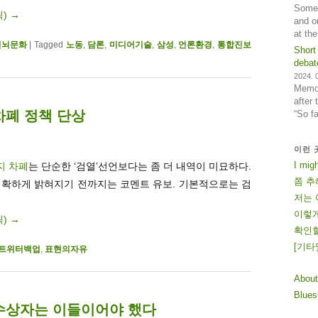
Some 
릭)
→
and o
at th
전뇌문화
|
Tagged
노동
,
담론
,
미디어기술
,
삼성
,
언론환경
,
통합진보
Short
debat
2024. 0
Memos
after
차폐 정책 단상
“So f
이런 
I mig
지 차폐
는 단순한 ‘검열’선언보다는 좀 더 내역이 미묘하다.
쫌 추
명확하게 밝혀지기 전까지는 코멘트 유보. 기본적으로는 검
저는 
이렇게
릭)
→
확인할
[
기
타
트위터백업
,
표현의자유
About
Blue
수상자는 이들이어야 했다