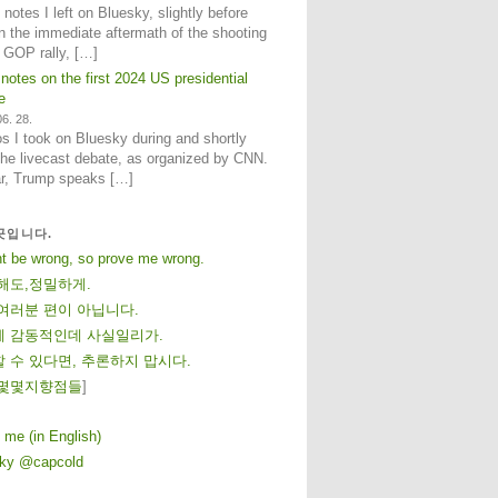
notes I left on Bluesky, slightly before
n the immediate aftermath of the shooting
e GOP rally, […]
 notes on the first 2024 US presidential
e
6. 28.
 I took on Bluesky during and shortly
 the livecast debate, as organized by CNN.
ar, Trump speaks […]
곳입니다.
ht be wrong, so prove me wrong.
해도,정밀하게.
여러분 편이 아닙니다.
 감동적인데 사실일리가.
 수 있다면, 추론하지 맙시다.
몇
몇
지
향
점
들
]
 me (in English)
sky @capcold