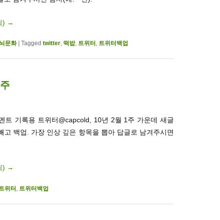
릭)
→
뇌문화
|
Tagged
twitter
,
떡밥
,
트위터
,
트위터백업
1주
 기록용 트위터@capcold, 10년 2월 1주 가운데 새글
 빼고 백업. 가장 인상 깊은 항목을 뽑아 답글로 남겨주시면
릭)
→
트위터
,
트위터백업