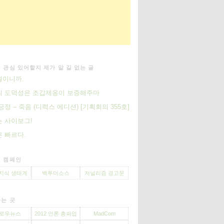
 관심 있어할지 제가 알 길 없는 글
절이니까.
의 도덕성은 조갑제옹이 보증해주마
긍정 – 죽음 (디럭스 에디션) [기획회의 355호]
 사이보그!
 빠르다.
 캠페인
지식 생태계
백투더소스
저널리즘 경고문
는 곳
로우뉴스
2012 언론 총파업
MadCom