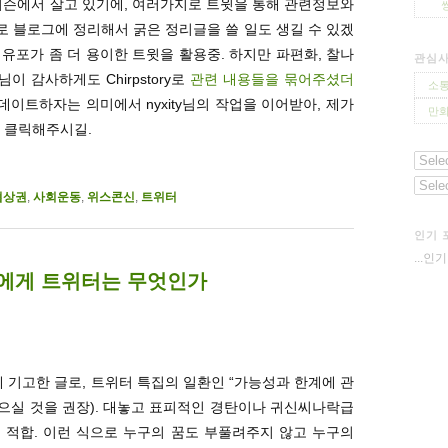
매디슨에서 살고 있기에, 여러가지로 트윗을 통해 관련정보와
따로 블로그에 정리해서 굵은 정리글을 쓸 일도 생길 수 있겠
유포가 좀 더 용이한 트윗을 활용중. 하지만 파편화, 찰나
관심
님이 감사하게도 Chirpstory로
관련 내용들을 묶어주셨더
소통
업데이트하자는 의미에서 nyxity님의 작업을 이어받아, 제가
만화
 클릭해주시길.
협상권
,
사회운동
,
위스콘신
,
트위터
인기 
...인
보에게 트위터는 무엇인가
에 기고한 글로, 트위터 특집의 일환인 “가능성과 한계에 관
읽으실 것을 권장). 대놓고 표피적인 경탄이나 귀신씨나락급
 적합. 이런 식으로 누구의 꿈도 부풀려주지 않고 누구의