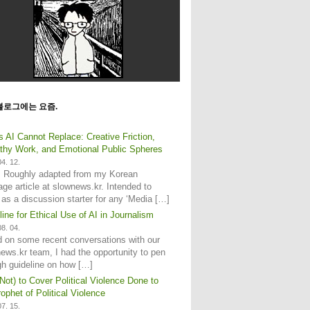
블로그에는 요즘.
s AI Cannot Replace: Creative Friction,
hy Work, and Emotional Public Spheres
4. 12.
: Roughly adapted from my Korean
age article at slownews.kr. Intended to
 as a discussion starter for any ‘Media […]
line for Ethical Use of AI in Journalism
8. 04.
 on some recent conversations with our
ews.kr team, I had the opportunity to pen
gh guideline on how […]
Not) to Cover Political Violence Done to
ophet of Political Violence
7. 15.