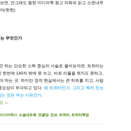
보면, 안그래도 뜸한 미디어쪽 원고 의뢰와 읽고 소문내주
까(핫핫).
터는 무엇인가
곤 하는 단순한 스펙 중심의 서술로 풀어보자면, 트위터는
 한번에 140자 밖에 못 쓰고, 바로 리플을 엮지도 못하고,
 하는 곳. 하지만 정작 현실에서는 큰 히트를 치고, 사람
 중요성이 부각되고 있다.
왜 트위터인가. 그리고 특히 진보
없는 것은 무슨 이유인가
.
릭)
→
미디어역사
,
소셜네트웍
,
연결망
,
진보
,
트위터
,
트위터백업