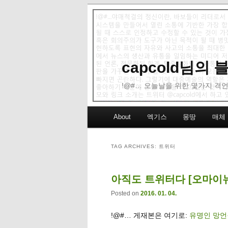
capcold님의
!@#… 오늘날을 위한 몇가지 격언
Main menu
About
엑기스
몽땅
매체
Skip to primary content
Skip to secondary content
TAG ARCHIVES:
트위터
아직도 트위터다 [오마이뉴스
Posted on
2016. 01. 04.
!@#… 게재본은 여기로:
유명인 망언