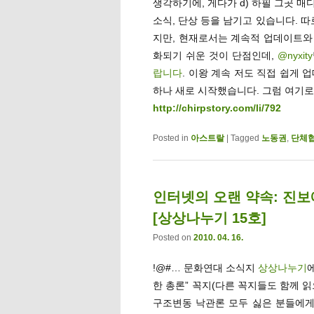
생각하기에, 게다가 d) 하필 그곳 
소식, 단상 등을 남기고 있습니다. 
지만, 현재로서는 계속적 업데이트와 
화되기 쉬운 것이 단점인데,
@nyxity
랍니다
. 이왕 계속 저도 직접 쉽게 
하나 새로 시작했습니다. 그럼 여기로
http://chirpstory.com/li/792
Posted in
아스트랄
|
Tagged
노동권
,
단체
인터넷의 오랜 약속: 진
[상상나누기 15호]
Posted on
2010. 04. 16.
!@#… 문화연대 소식지
상상나누기
한 총론” 꼭지(다른 꼭지들도 함께 
구조변동 낙관론 모두 싫은 분들에게