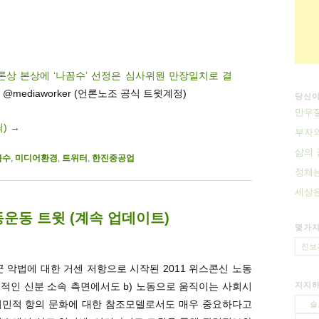
상 본상에 ‘나꼼수’ 선정은 심사위원 만장일치로 결
@mediaworker (언론노조 공식 트윗계정)
당신이
만우
릭)
→
부자
삶의 
꼼수
,
미디어환경
,
트위터
,
한진중공업
정체는
세상은
노동운동 트윗 (계속 업데이트)
몇가지
진보
 악법에 대한 거센 저항으로 시작된 2011 위스콘신 노동
지지하
개인적인 신분 소속 측면에서도 b) 노동으로 움직이는 사회시
 시민적 항의 문화에 대한 참조모델로서도 매우 중요하다고
슬