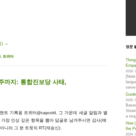
릭)
→
영문 
통
,
트위터
Thing
Empat
2026. 0
[Note
1주까지: 통합진보당 사태,
langu
serve
Guide
2025. 0
Based
Slown
트 기록용 트위터@capcold, 그 가운데 새글 알림과 별
a rou
. 가장 인상 깊은 항목을 뽑아 답글로 남겨주시면 감사(예:
How (
 아니라 그 분 트윗의 RT(재송신).
the Pr
2024. 0