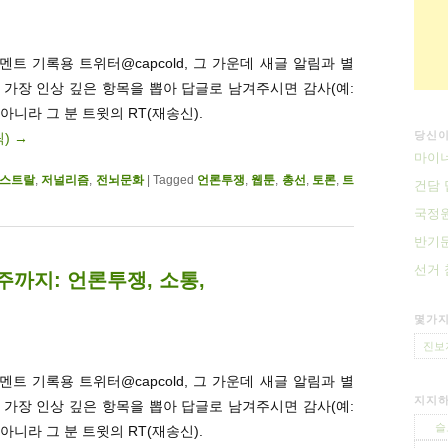
트 기록용 트위터@capcold, 그 가운데 새글 알림과 별
. 가장 인상 깊은 항목을 뽑아 답글로 남겨주시면 감사(예:
 아니라 그 분 트윗의 RT(재송신).
당신이
릭)
→
마이
스트랄
,
저널리즘
,
전뇌문화
|
Tagged
언론투쟁
,
웹툰
,
총선
,
토론
,
트
건담 
국정원
반기문
선거 
2주까지: 언론투쟁, 소통,
몇가지
진보
트 기록용 트위터@capcold, 그 가운데 새글 알림과 별
지지하
. 가장 인상 깊은 항목을 뽑아 답글로 남겨주시면 감사(예:
슬
 아니라 그 분 트윗의 RT(재송신).