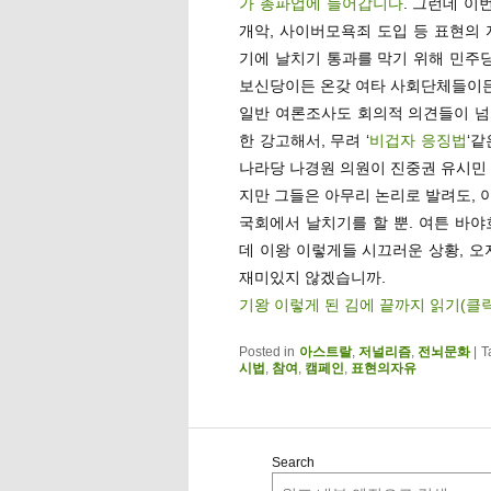
가 총파업에 들어갑니다
. 그런데 
개악, 사이버모욕죄 도입 등 표현의 
기에 날치기 통과를 막기 위해 민주당
보신당이든 온갖 여타 사회단체들이든,
일반 여론조사도 회의적 의견들이 넘
한 강고해서, 무려 ‘
비겁자 응징법
‘
나라당 나경원 의원이 진중권 유시민
지만 그들은 아무리 논리로 발려도, 
국회에서 날치기를 할 뿐. 여튼 바야
데 이왕 이렇게들 시끄러운 상황, 
재미있지 않겠습니까.
기왕 이렇게 된 김에 끝까지 읽기(클
Posted in
아스트랄
,
저널리즘
,
전뇌문화
|
T
시법
,
참여
,
캠페인
,
표현의자유
Search