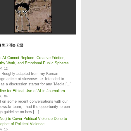
블로그에는 요즘.
s AI Cannot Replace: Creative Friction,
hy Work, and Emotional Public Spheres
4. 12.
: Roughly adapted from my Korean
age article at slownews.kr. Intended to
 as a discussion starter for any ‘Media […]
line for Ethical Use of AI in Journalism
8. 04.
 on some recent conversations with our
ews.kr team, I had the opportunity to pen
gh guideline on how […]
Not) to Cover Political Violence Done to
ophet of Political Violence
7. 15.