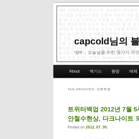
capcold님의
!@#… 오늘날을 위한 몇가지 격언
Main menu
About
엑기스
몽땅
매체
Skip to primary content
Skip to secondary content
TAG ARCHIVES:
언론투쟁
트위터백업 2012년 7월 
안철수현상, 다크나이트 
Posted on
2012. 07. 30.