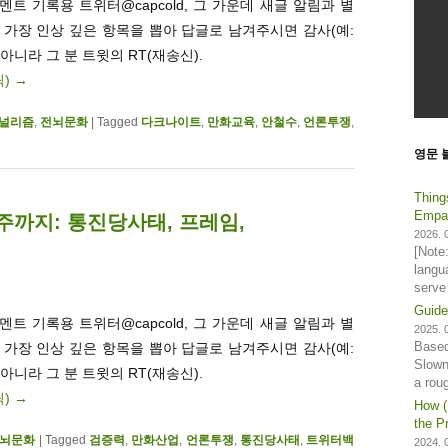
트 기록용 트위터@capcold, 그 가운데 새글 알림과 별
. 가장 인상 깊은 항목을 뽑아 답글로 남겨주시면 감사(예:
 아니라 그 분 트윗의 RT(재송신).
릭)
→
널리즘
,
전뇌문화
|
Tagged
다크나이트
,
만화교육
,
안철수
,
언론투쟁
,
영문 
Thing
Empat
4주까지: 통진당사태, 프레임,
2026. 0
[Note
langu
serve
Guide
트 기록용 트위터@capcold, 그 가운데 새글 알림과 별
2025. 0
Based
. 가장 인상 깊은 항목을 뽑아 답글로 남겨주시면 감사(예:
Slown
 아니라 그 분 트윗의 RT(재송신).
a rou
릭)
→
How (
the Pr
뇌문화
|
Tagged
검증력
,
만화산업
,
언론투쟁
,
통진당사태
,
트위터백
2024. 0