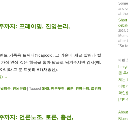
Some 
and o
at th
Short
3주까지: 프레이밍, 진영논리,
debat
2024. 0
Memos
after
“So f
트 기록용 트위터@capcold, 그 가운데 새글 알림과 별
이런 
. 가장 인상 깊은 항목을 뽑아 답글로 남겨주시면 감사(예:
I mig
 아니라 그 분 트윗의 RT(재송신).
쫌 추
릭)
→
저는 
이렇게
저널리즘
,
전뇌문화
|
Tagged
SNS
,
언론투쟁
,
웹툰
,
진영논리
,
트위터
확인할
[
기
타
About
주까지: 언론노조, 토론, 총선,
Blue