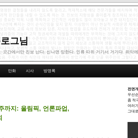
 블로그님
: 곳간에서만 진보 난다. 신나면 망한다. 인류 따위 거기서 거기다. 위악
만화
시사
방명록
전면개
우선순
좀 적
여러가
5주까지: 올림픽, 언론파업,
그대로
외