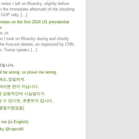
notes I left on Bluesky, slightly before
n the immediate aftermath of the shooting
e GOP rally, […]
 notes on the first 2024 US presidential
e
6. 28.
 I took on Bluesky during and shortly
 the livecast debate, as organized by CNN.
ar, Trump speaks […]
곳입니다.
ht be wrong, so prove me wrong.
해도,정밀하게.
여러분 편이 아닙니다.
 감동적인데 사실일리가.
 수 있다면, 추론하지 맙시다.
몇
몇
지
향
점
들
]
 me (in English)
sky @capcold