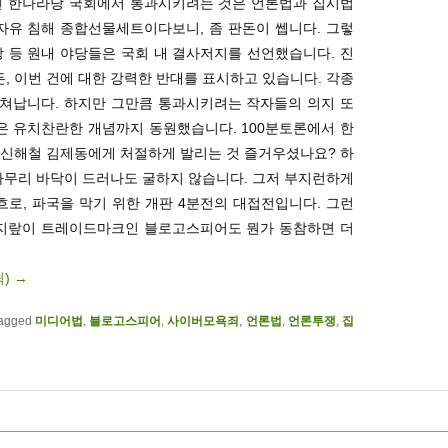
이번 한나라당 국회에서 통과시키려는 것은 언론법과 집시법
자유 침해 종합선물세트이다보니, 좀 판돈이 쎕니다. 그렇
 등 원내 야당들은 국회 내 결사저지를 선언했습니다. 진
 이번 건에 대한 강력한 반대를 표시하고 있습니다. 각종
쳐납니다. 하지만 그만큼 통과시키려는 작자들의 의지 또
같은 유치찬란한 개념까지 동원했습니다. 100분토론에서 한
 신해철 김제동에게 처절하게 발리는 것 즐거우셨나요? 하
아무리 바닥이 드러나도 굴하지 않습니다. 그저 부지런하게
흐로, 파국을 막기 위한 개판 4분전의 대접전입니다. 그런
오지랖이 트레이드마크인 블로고스피어도 뭔가 동참하면 더
릭)
→
agged
미디어법
,
블로고스피어
,
사이버모욕죄
,
언론법
,
언론투쟁
,
집