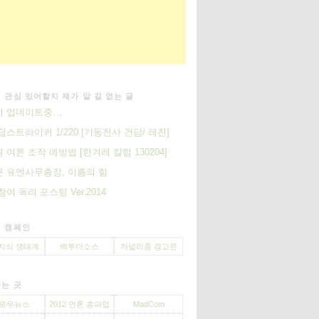
 관심 있어할지 제가 알 길 없는 글
너 업데이트중…
딥스트라이커 1/220 [기동전사 건담/ 레진]
 여론 조작 예방법 [한겨레 칼럼 130204]
 유엔사무총장, 이름의 힘
참여 독려 포스팅 Ver.2014
 캠페인
지식 생태계
백투더소스
저널리즘 경고문
는 곳
로우뉴스
2012 언론 총파업
MadCom