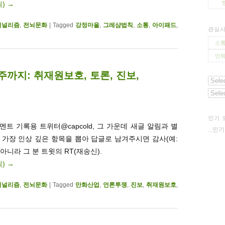
릭)
→
저널리즘
,
전뇌문화
|
Tagged
강정마을
,
그레샴법칙
,
소통
,
아이패드
,
관심
소통
만화
1주까지: 취재원보호, 토론, 진보,
인기 
트 기록용 트위터@capcold, 그 가운데 새글 알림과 별
...인
. 가장 인상 깊은 항목을 뽑아 답글로 남겨주시면 감사(예:
 아니라 그 분 트윗의 RT(재송신).
릭)
→
저널리즘
,
전뇌문화
|
Tagged
만화산업
,
언론투쟁
,
진보
,
취재원보호
,