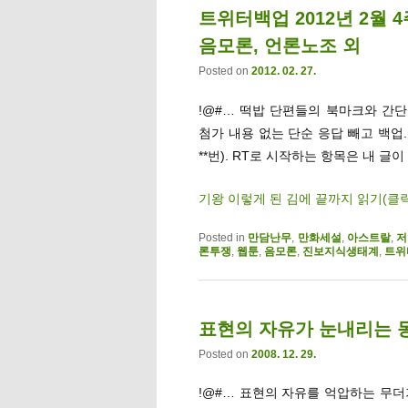
트위터백업 2012년 2월 
음모론, 언론노조 외
Posted on
2012. 02. 27.
!@#… 떡밥 단편들의 북마크와 간단멘
첨가 내용 없는 단순 응답 빼고 백업
**번). RT로 시작하는 항목은 내 글이
기왕 이렇게 된 김에 끝까지 읽기(클
Posted in
만담난무
,
만화세설
,
아스트랄
,
저
론투쟁
,
웹툰
,
음모론
,
진보지식생태계
,
트위
표현의 자유가 눈내리는 동
Posted on
2008. 12. 29.
!@#… 표현의 자유를 억압하는 무더