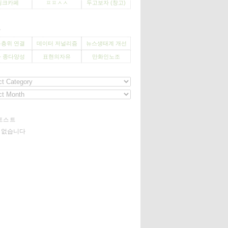
씽크카페
ㅍㅍㅅㅅ
두고보자 (창고)
사
층위 연결
데이터 저널리즘
뉴스생태계 개선
 종다양성
표현의자유
만화인노조
포스트
기 없습니다