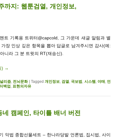
4주까지: 웹툰검열, 개인정보,
트 기록용 트위터@capcold, 그 가운데 새글 알림과 별
. 가장 인상 깊은 항목을 뽑아 답글로 남겨주시면 감사(예:
 아니라 그 분 트윗의 RT(재송신).
릭)
→
널리즘
,
전뇌문화
|
Tagged
개인정보
,
검열
,
국보법
,
시스템
,
야매
,
언
터백업
,
표현의자유
네 캠페인, 타이틀 배너 버전
기 악법 종합선물세트 – 한나라당발 언론법, 집시법, 사이