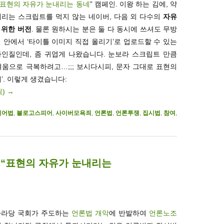
표현의 자유가 눈내리는 동네
” 캠페인. 이왕 하는 김에, 약
내리는 스크립트를 먹지 않는 네이버, 다음 외 다수의
자유
 위한 버전
. 물론 원하시는 분은 둘 다 동시에 쓰셔도 무방
킨 안에서 ‘타이틀 이미지 직접 올리기’로 업로드할 수 있는
디자인질인데, 좀 귀엽게 나왔습니다. 눈보라 스크립트 만큼
움으로 극복하려고…;;; 보시다시피, 문자 그대로 표현의
’. 이렇게 생겼습니다:
릭)
→
디어법
,
블로고스피어
,
사이버모욕죄
,
언론법
,
언론투쟁
,
집시법
,
참여
,
 “표현의 자유가 눈내리는
한나라당 국회가 주도하는
언론법 개악
에 반발하여
언론노조