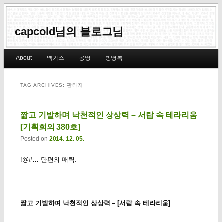
capcold님의 블로그님
Main menu
About
엑기스
몽땅
방명록
Skip to primary content
Skip to secondary content
TAG ARCHIVES:
판타지
짧고 기발하며 낙천적인 상상력 – 서랍 속 테라리움
[기획회의 380호]
Posted on
2014. 12. 05.
!@#… 단편의 매력.
짧고 기발하며 낙천적인 상상력 – [서랍 속 테라리움]