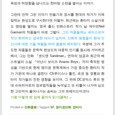
욕망과 허망함을 넘나드는 한바탕 소란을 벌이는 이야기.
그런데 만약 그런 이야기 만들기와 정서를 현대의 작가가 이에
맞먹는 완성도로 구사한다면 어떨까. 최근에는 환타지 소설가로
도 명망을 떨치는 영국 출신 만화스토리 작가 닐 게이먼Neil
Gaiman의 작품들이 바로 그렇다.
그의 작품들에는 셰익스피어
적인 화려하고 섬세한 대사가 넘치며, 신화적 원형들이 현대 인
간사에 대한 거울 역할을 하며 촘촘히 배치된다
. 덕분에 그가 주
도한 작품들은 문학적 완성도와 대중적 인기를 동시에 거머쥐곤
해서, 그는 만화 『샌드맨 Sandman』연작의 성공과 최근작 베
스트셀러 소설 『아난시 보이즈 Anansi Boys』까지 축적된 명
성을 기반으로 현재 영미권 문학계에서 가장 중요한 환타지 작
가 가운데 하나로 꼽힌다. CS루이스나 톨킨, 르귄 등 정통파 환
타지 작가들의 진한 영향을 보이며, 그 위에 DC코믹스 류의 현
대 슈퍼히어로의 장르법칙들을 녹여넣고 또 비틀어 나가며 심오
한 고민까지 풀어나가는 솜씨는 그의 트레이드마크다.
기왕 이렇게 된 김에 끝까지 읽기(클릭)
→
Posted in
만화품평
|
Tagged
SF
,
영미권만화
,
판타지