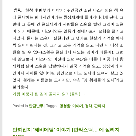
!@#… 한참 후반부의 이야기: 주인공인 소년 바스티안은 책 속
에 존재하는 판타지엔이라는 환상세계에 들어가버리게 된다. 그
런데 그 곳에 간 현실세계의 사람들은 소원을 빌면 그것이 실현
이 되기 때문에, 바스티안은 일종의 절대자로서 모험을 즐기고
다녔다. 문제는 소원이 실현되면 그 댓가로 현실의 기억을 하나
씩 잃어버린다는 것. 그리고 모든 기억을 잃고 나면 더 이상 소
원을 빌 수 없다(소원은 현실에서 나오는 것이기 때문에). 그런
데 알고보니, 바스티안 이전에 있던 수많은 이들이 이곳에서 황
제처럼 살며 소원을 남발하다가 결국 기억을 잃고, 상상계의 폐
인이자 자아를 잃어버린 광인으로 어느 도시에 모여서 살고 있
었다. 원래는 이름없는 도시지만, 속칭 “옛 황제들의 도시”라고
불리운다.
기왕 이렇게 된 김에 끝까지 읽기(클릭)
→
Posted in
만담난무
|
Tagged
멍청함
,
이야기
,
정책
,
판타지
만화잡지 ‘헤비메탈’ 이야기 [판타스틱… 에 실리지