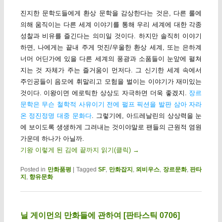
진지한 문학도들에게 환상 문학을 감상한다는 것은, 다른 룰에
의해 움직이는 다른 세계 이야기를 통해 우리 세계에 대한 각종
성찰과 비유를 즐긴다는 의미일 것이다. 하지만 솔직히 이야기
하면, 나에게는 끝내 주게 멋진/우울한 환상 세계, 또는 은하계
너머 어딘가에 있을 다른 세계의 풍광과 소품들이 눈앞에 펼쳐
지는 것 자체가 주는 즐거움이 먼저다. 그 신기한 세계 속에서
주인공들이 음모에 휘말리고 모험을 벌이는 이야기가 재미있는
것이다. 이왕이면 에로틱한 상상도 자극하면 더욱 좋겠지.
장르
문학은 무슨 철학적 사유이기 전에 펄프 픽션을 발판 삼아 자라
온 정진정명 대중 문화다
. 그렇기에, 아드레날린의 상상력을 눈
에 보이도록 생생하게 그려내는 것이야말로 팬들의 근원적 염원
가운데 하나가 아닐까.
기왕 이렇게 된 김에 끝까지 읽기(클릭)
→
Posted in
만화품평
|
Tagged
SF
,
만화잡지
,
뫼비우스
,
장르문화
,
판타
지
,
향유문화
닐 게이먼의 만화들에 관하여 [판타스틱 0706]