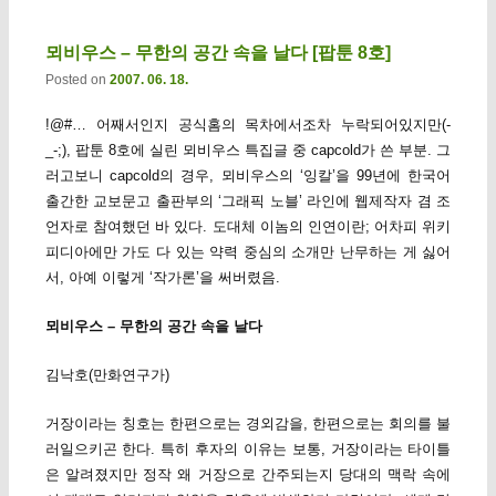
뫼비우스 – 무한의 공간 속을 날다 [팝툰 8호]
Posted on
2007. 06. 18.
!@#… 어째서인지 공식홈의 목차에서조차 누락되어있지만(-
_-;), 팝툰 8호에 실린 뫼비우스 특집글 중 capcold가 쓴 부분. 그
러고보니 capcold의 경우, 뫼비우스의 ‘잉칼’을 99년에 한국어
출간한 교보문고 출판부의 ‘그래픽 노블’ 라인에 웹제작자 겸 조
언자로 참여했던 바 있다. 도대체 이놈의 인연이란; 어차피 위키
피디아에만 가도 다 있는 약력 중심의 소개만 난무하는 게 싫어
서, 아예 이렇게 ‘작가론’을 써버렸음.
뫼비우스 – 무한의 공간 속을 날다
김낙호(만화연구가)
거장이라는 칭호는 한편으로는 경외감을, 한편으로는 회의를 불
러일으키곤 한다. 특히 후자의 이유는 보통, 거장이라는 타이틀
은 알려졌지만 정작 왜 거장으로 간주되는지 당대의 맥락 속에