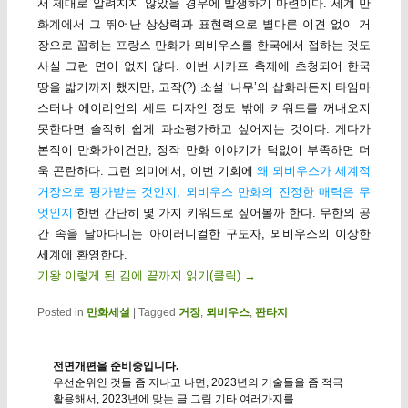
서 제대로 알려지지 않았을 경우에 발생하기 마련이다. 세계 만
화계에서 그 뛰어난 상상력과 표현력으로 별다른 이견 없이 거
장으로 꼽히는 프랑스 만화가 뫼비우스를 한국에서 접하는 것도
사실 그런 면이 없지 않다. 이번 시카프 축제에 초청되어 한국
땅을 밟기까지 했지만, 고작(?) 소설 ‘나무’의 삽화라든지 타임마
스터나 에이리언의 세트 디자인 정도 밖에 키워드를 꺼내오지
못한다면 솔직히 쉽게 과소평가하고 싶어지는 것이다. 게다가
본직이 만화가이건만, 정작 만화 이야기가 턱없이 부족하면 더
욱 곤란하다. 그런 의미에서, 이번 기회에
왜 뫼비우스가 세계적
거장으로 평가받는 것인지, 뫼비우스 만화의 진정한 매력은 무
엇인지
한번 간단히 몇 가지 키워드로 짚어볼까 한다. 무한의 공
간 속을 날아다니는 아이러니컬한 구도자, 뫼비우스의 이상한
세계에 환영한다.
기왕 이렇게 된 김에 끝까지 읽기(클릭)
→
Posted in
만화세설
|
Tagged
거장
,
뫼비우스
,
판타지
전면개편을 준비중입니다.
우선순위인 것들 좀 지나고 나면, 2023년의 기술들을 좀 적극
활용해서, 2023년에 맞는 글 그림 기타 여러가지를