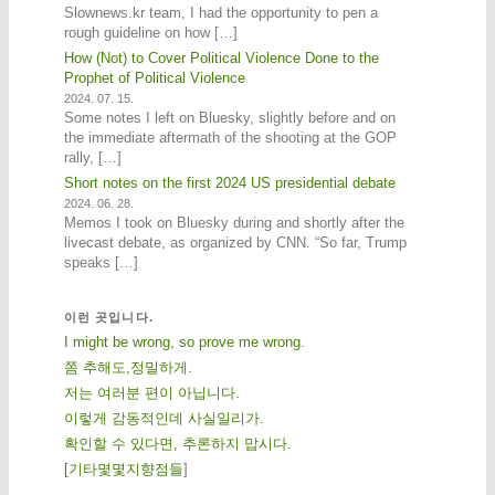
Slownews.kr team, I had the opportunity to pen a
rough guideline on how […]
How (Not) to Cover Political Violence Done to the
Prophet of Political Violence
2024. 07. 15.
Some notes I left on Bluesky, slightly before and on
the immediate aftermath of the shooting at the GOP
rally, […]
Short notes on the first 2024 US presidential debate
2024. 06. 28.
Memos I took on Bluesky during and shortly after the
livecast debate, as organized by CNN. “So far, Trump
speaks […]
이런 곳입니다.
I might be wrong, so prove me wrong.
쫌 추해도,정밀하게.
저는 여러분 편이 아닙니다.
이렇게 감동적인데 사실일리가.
확인할 수 있다면, 추론하지 맙시다.
[
기
타
몇
몇
지
향
점
들
]