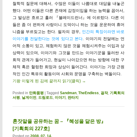
철학적 질문에 대해서, 수많은 이들이 나름대로 대답을 내놓곤
했다. 어떤 이들은 다른 존재에 감정이입을 하는 능력을 꼽아서,
그 발상은 흐르고 흘러 『블레이드런너』에 이르렀다. 다른 이
들은 좀 더 편하게 사랑이니 도덕이니 하는 것을 운운하며 휴머
니즘을 부르짖고는 한다. 필자의 경우,
인간의 특징이라면 바로
이야기를 전달한다는 것에 있다고 본다
. 이야기의 전달에는 언
어적 소통이 있고, 체험하지 않은 것을 체험시켜주는 이입과 상
상력이 있으며, 이야기와 그것을 만드는 이야기꾼을 둘러싼 사
회적 관계가 들어가고, 현실이 나아갔으면 하는 방향에 대한 구
체적 혹은 헐렁한 희망과 상상이 들어간다. 이야기는 가장 근원
적인 인간 특유의 활동이며 사회와 문명을 구축하는 벽돌이다.
기왕 이렇게 된 김에 끝까지 읽기(클릭)
→
Posted in
만화품평
|
Tagged
Sandman
,
TheEndless
,
걸작
,
기획회의
서평
,
닐게이먼
,
드림로드
,
이야기
,
판타지
혼잣말을 공유하는 꿈 – 『혜성을 닮은 방』
[기획회의 227호]
Posted on
2008. 07. 14.