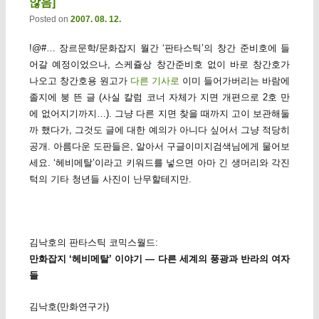
않음]
Posted on
2007. 08. 12.
!@#… 장르문학/문화잡지 월간 ‘판타스틱’의 창간 준비호에 들
어갈 예정이었으나, 스케쥴상 창간준비호 없이 바로 창간호가
나오고 창간호용 원고가
다른 기사로
이미 들어가버리는 바람에
졸지에 붕 뜬 글 (사실 칼럼 코너 자체가 지면 개편으로 2호 만
에 없어지기까지…). 그냥 다른 지면 찾을 때까지 고이 보관해둘
까 했다가, 그것도 글에 대한 예의가 아니다 싶어서 그냥 적당히
공개. 아름다운 도판들은, 알아서 구글이미지검색님에게 물어보
세요. ‘헤비메탈’이라고 키워드를 넣으면 아마 긴 생머리와 각진
턱의 기타 청년들 사진이 난무할테지만.
김낙호의 판타스틱 코믹스월드:
만화잡지 ‘헤비메탈’ 이야기 — 다른 세계의 풍광과 반라의 여자
들
김낙호(만화연구가)