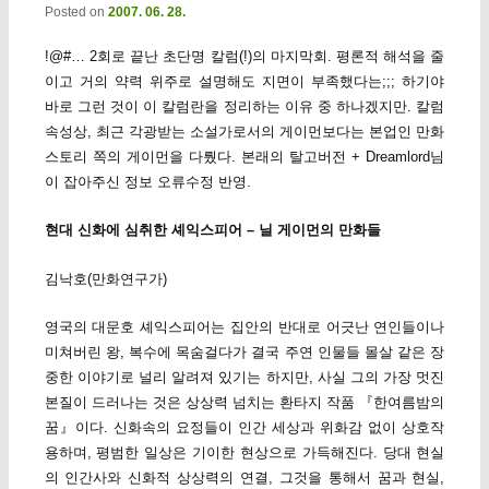
Posted on
2007. 06. 28.
!@#… 2회로 끝난 초단명 칼럼(!)의 마지막회. 평론적 해석을 줄
이고 거의 약력 위주로 설명해도 지면이 부족했다는;;; 하기야
바로 그런 것이 이 칼럼란을 정리하는 이유 중 하나겠지만. 칼럼
속성상, 최근 각광받는 소설가로서의 게이먼보다는 본업인 만화
스토리 쪽의 게이먼을 다뤘다. 본래의 탈고버전 + Dreamlord님
이 잡아주신 정보 오류수정 반영.
현대 신화에 심취한 셰익스피어 – 닐 게이먼의 만화들
김낙호(만화연구가)
영국의 대문호 셰익스피어는 집안의 반대로 어긋난 연인들이나
미쳐버린 왕, 복수에 목숨걸다가 결국 주연 인물들 몰살 같은 장
중한 이야기로 널리 알려져 있기는 하지만, 사실 그의 가장 멋진
본질이 드러나는 것은 상상력 넘치는 환타지 작품 『한여름밤의
꿈』이다. 신화속의 요정들이 인간 세상과 위화감 없이 상호작
용하며, 평범한 일상은 기이한 현상으로 가득해진다. 당대 현실
의 인간사와 신화적 상상력의 연결, 그것을 통해서 꿈과 현실,