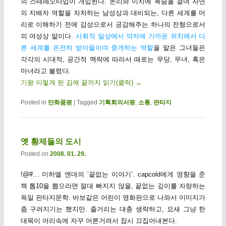
의 스테레오타입이 개입된다. 논리와 이치에 목숨을 걸며 자연
의 지배자 역할을 자처하는 남성상과 대비되는, 다른 세계를 머
리로 이해하기 전에 감성으로서 공감해주는 하나의 전형으로서
의 여성상 말이다.
사회적 일상에서 약자에 가까운 위치에서 다
른 세계를 온전히 받아들이며 중개하는 역할
을 맡은 그녀들은
각각의 시대적, 공간적 맥락에 따라서 때로는 무당, 무녀, 혹은
마녀라고 불렸다.
기왕 이렇게 된 김에 끝까지 읽기(클릭)
→
Posted in
만화품평
|
Tagged
기획회의서평
,
소통
,
판타지
옛 황제들의 도시
Posted on
2008. 01. 29.
!@#… 미하엘 엔데의 ‘끝없는 이야기’. capcold에게 영향을 준
책 톱10을 뽑으라면 절대 빠지지 않을, 끝없는 깊이를 자랑하는
독일 판타지문학. 바보같은 어린이 영화판으로 나와서 이미지가
좀 구려지기는 했지만. 줄거리는 대충 생략하고, 요새 그냥 한
대목이 머리속에 자꾸 어른거려서 잠시 끄집어내본다.