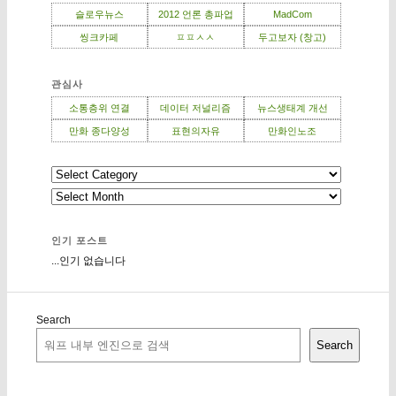
슬로우뉴스
2012 언론 총파업
MadCom
씽크카페
ㅍㅍㅅㅅ
두고보자 (창고)
관심사
소통층위 연결
데이터 저널리즘
뉴스생태계 개선
만화 종다양성
표현의자유
만화인노조
인기 포스트
...인기 없습니다
Search
Search