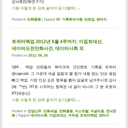
김낙호(만화연구가)
기왕 이렇게 된 김에 끝까지 읽기(클릭)
→
Posted in
만화품평
|
Tagged
SF
,
기획회의서평
,
단편집
,
판타지
트위터백업 2012년 6월 4주까지: 이집트대선,
네이버도전만화사건, 데이터사회 외
Posted on
2012. 06. 26.
!@#… 떡밥 단편들의 북마크와 간단멘트 기록용 트위터
@capcold, 그 가운데 새글 알림과 별 첨가 내용 없는 단순 응답
빼고 백업. 가장 인상 깊은 항목을 뽑아 답글로 남겨주시면 감사
(예: **번). RT로 시작하는 항목은 내 글이 아니라 그 분 트윗의
RT(재송신).
기왕 이렇게 된 김에 끝까지 읽기(클릭)
→
Posted in
만담난무
,
만화세설
,
만화품평
,
아스트랄
,
저널리즘
,
전뇌문
화
|
Tagged
데이터사회
,
이집트대선
,
저작권
,
트위터백업
,
판타지