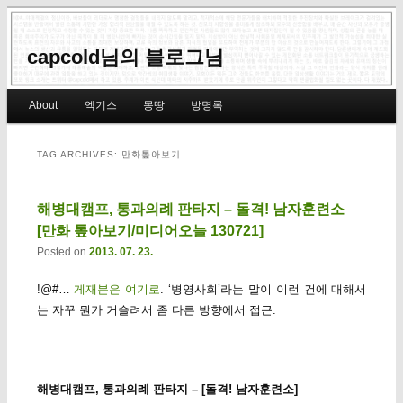
capcold님의 블로그님
Main menu
About
엑기스
몽땅
방명록
Skip to primary content
Skip to secondary content
TAG ARCHIVES:
만화톺아보기
해병대캠프, 통과의례 판타지 – 돌격! 남자훈련소
[만화 톺아보기/미디어오늘 130721]
Posted on
2013. 07. 23.
!@#…
게재본은 여기로
. ‘병영사회’라는 말이 이런 건에 대해서
는 자꾸 뭔가 거슬려서 좀 다른 방향에서 접근.
해병대캠프, 통과의례 판타지 – [돌격! 남자훈련소]