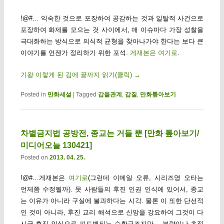
!@#… 익숙한 것으로 포장하여 공감하는 것과 일탈적 사건으로
포장하여 화제를 모으는 것 사이에서, 매 이슈마다 가장 성찰을
극대화하는 방식으로 의식적 균형을 찾아나가야 한다는 보다 큰
이야기를 언젠가 정리하기 위한 포석.
게재본은 여기로
.
기왕 이렇게 된 김에 끝까지 읽기(클릭)
→
Posted in
만화세설
|
Tagged
갑을관계
,
갑질
,
만화톺아보기
차별금지법 공방전, 종교는 거들 뿐 [만화 톺아보기/
미디어오늘 130421]
Posted on
2013. 04. 25.
!@#…게재본은
여기로
(그런데 이메일 오류, 시리즈명 오타는
언제쯤 수정될까). 뭇 사람들의 후진 인권 인식에 있어서, 종교
는 이유가 아니라 구실에 불과하다는 시각. 물론 이 또한 단선적
인 것이 아니라, 후진 교리 해석으로 신앙을 강요하여 그것이 다
시금 후진 인식으로 피드백되는 순환구조지만… 분량이나 초점