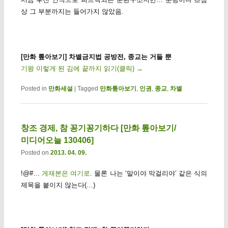
상 그 부분까지는 들어가지 않았음.
[만화 톺아보기] 차별금지법 공방전, 종교는 거들 뿐
기왕 이렇게 된 김에 끝까지 읽기(클릭)
→
Posted in
만화세설
|
Tagged
만화톺아보기
,
인권
,
종교
,
차별
창조 경제, 참 꽁기꽁기하다 [만화 톺아보기/
미디어오늘 130406]
Posted on
2013. 04. 09.
!@#…
게재본은 여기로
. 물론 나는 ‘말이야 막걸리야’ 같은 식의
제목을 붙이지 않는다(…)