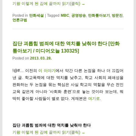
기왕 이렇게 된 김에 끝까지 읽기(클릭)
→
Posted in
만화세설
|
Tagged
MBC
,
공영방송
,
만화톺아보기
,
방문진
,
언론규범
집단 괴롭힘 범죄에 대한 역치를 낮춰야 한다 [만화
톺아보기 / 미디어오늘 130325]
Posted on
2013. 03. 28.
!@#… 이전의
이 이야기
에서 약간 다른 논점을 하나 더 끄집어
낸 글. 학교폭력에 대한 역치를 낮추고, 학교 사회의 폐쇄성을
완화하는 두 논점을 묶는 핵심은 사실 학교의 역할을 무슨 전인
교육 같은게 아니라 ‘사회화 훈련’으로 놓는 것이라 보는데, 뭐
딱히 좋아할 사람들이 별로 없다. 게재본은
여기로
.
집단 괴롭힘 범죄에 대한 역치를 낮춰야 한다
기왕 이렇게 된 김에 끝까지 읽기(클릭)
→