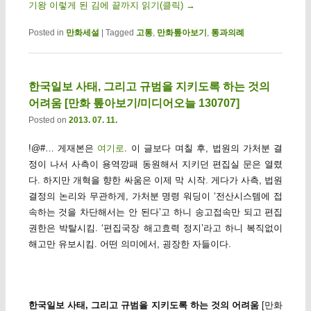
기왕 이렇게 된 김에 끝까지 읽기(클릭)
→
Posted in
만화세설
|
Tagged
고통
,
만화톺아보기
,
통과의례
한국일보 사태, 그리고 규범을 지키도록 하는 것의
어려움 [만화 톺아보기/미디어오늘 130707]
Posted on
2013. 07. 11.
!@#… 게재본은
여기로
. 이 글보다 며칠 후, 법원의 가처분 결
정이 나서 사측이 용역깡패 동원해서 지키던 편집실 문은 열렸
다. 하지만 개혁을 향한 싸움은 이제 막 시작. 게다가 사측, 법원
결정의 논리와 무관하게, 가처분 명령 워딩이 ‘전산시스템에 접
속하는 것을 차단해서는 안 된다’고 하니 송고접속만 되고 편집
권한은 박탈시킴. ‘편집국장 해고효력 정지’라고 하니 복직없이
해고만 유보시킴. 어떤 의미에서, 굉장한 자들이다.
한국일보 사태, 그리고 규범을 지키도록 하는 것의 어려움
[만화