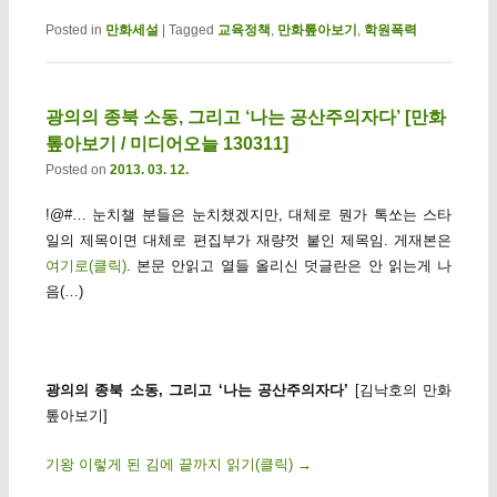
Posted in
만화세설
|
Tagged
교육정책
,
만화톺아보기
,
학원폭력
광의의 종북 소동, 그리고 ‘나는 공산주의자다’ [만화
톺아보기 / 미디어오늘 130311]
Posted on
2013. 03. 12.
!@#… 눈치챌 분들은 눈치챘겠지만, 대체로 뭔가 톡쏘는 스타
일의 제목이면 대체로 편집부가 재량껏 붙인 제목임. 게재본은
여기로(클릭)
. 본문 안읽고 열들 올리신 덧글란은 안 읽는게 나
음(…)
광의의 종북 소동, 그리고 ‘나는 공산주의자다’
[김낙호의 만화
톺아보기]
기왕 이렇게 된 김에 끝까지 읽기(클릭)
→