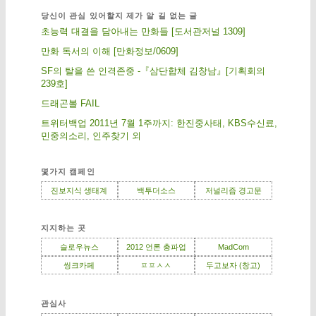
당신이 관심 있어할지 제가 알 길 없는 글
초능력 대결을 담아내는 만화들 [도서관저널 1309]
만화 독서의 이해 [만화정보/0609]
SF의 탈을 쓴 인격존중 -『삼단합체 김창남』[기획회의
239호]
드래곤볼 FAIL
트위터백업 2011년 7월 1주까지: 한진중사태, KBS수신료,
민중의소리, 인주찾기 외
몇가지 캠페인
진보지식 생태계
백투더소스
저널리즘 경고문
지지하는 곳
슬로우뉴스
2012 언론 총파업
MadCom
씽크카페
ㅍㅍㅅㅅ
두고보자 (창고)
관심사