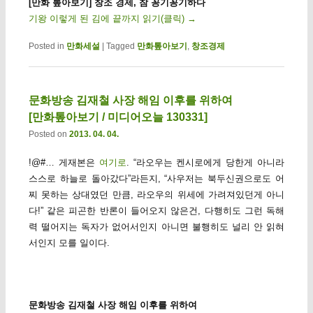
[만화 톺아보기] 창조 경제, 참 꽁기꽁기하다
기왕 이렇게 된 김에 끝까지 읽기(클릭)
→
Posted in
만화세설
|
Tagged
만화톺아보기
,
창조경제
문화방송 김재철 사장 해임 이후를 위하여
[만화톺아보기 / 미디어오늘 130331]
Posted on
2013. 04. 04.
!@#… 게재본은
여기로
. “라오우는 켄시로에게 당한게 아니라
스스로 하늘로 돌아갔다”라든지, “사우저는 북두신권으로도 어
찌 못하는 상대였던 만큼, 라오우의 위세에 가려져있던게 아니
다!” 같은 피곤한 반론이 들어오지 않은건, 다행히도 그런 독해
력 떨어지는 독자가 없어서인지 아니면 불행히도 널리 안 읽혀
서인지 모를 일이다.
문화방송 김재철 사장 해임 이후를 위하여