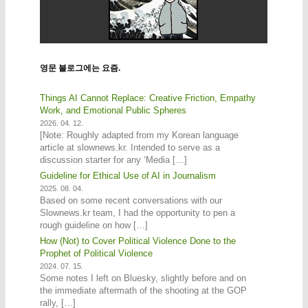
영문 블로그에는 요즘.
Things AI Cannot Replace: Creative Friction, Empathy
Work, and Emotional Public Spheres
2026. 04. 12.
[Note: Roughly adapted from my Korean language
article at slownews.kr. Intended to serve as a
discussion starter for any ‘Media […]
Guideline for Ethical Use of AI in Journalism
2025. 08. 04.
Based on some recent conversations with our
Slownews.kr team, I had the opportunity to pen a
rough guideline on how […]
How (Not) to Cover Political Violence Done to the
Prophet of Political Violence
2024. 07. 15.
Some notes I left on Bluesky, slightly before and on
the immediate aftermath of the shooting at the GOP
rally, […]