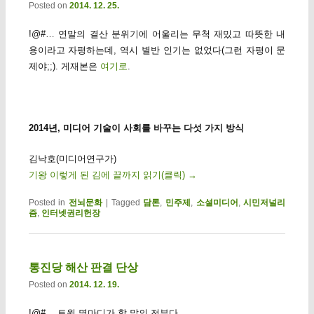
Posted on
2014. 12. 25.
!@#… 연말의 결산 분위기에 어울리는 무척 재밌고 따뜻한 내
용이라고 자평하는데, 역시 별반 인기는 없었다(그런 자평이 문
제야;;). 게재본은
여기로
.
2014년, 미디어 기술이 사회를 바꾸는 다섯 가지 방식
김낙호(미디어연구가)
기왕 이렇게 된 김에 끝까지 읽기(클릭)
→
Posted in
전뇌문화
|
Tagged
담론
,
민주제
,
소셜미디어
,
시민저널리
즘
,
인터넷권리헌장
통진당 해산 판결 단상
Posted on
2014. 12. 19.
!@#… 트윗 몇마디가 할 말의 전부다.