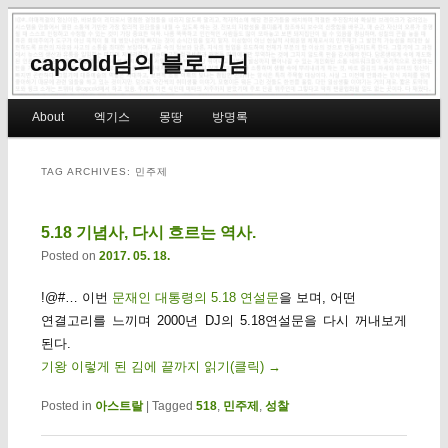
capcold님의 블로그님
Main menu
About
엑기스
몽땅
방명록
Skip to primary content
Skip to secondary content
TAG ARCHIVES:
민주제
5.18 기념사, 다시 흐르는 역사.
Posted on
2017. 05. 18.
!@#… 이번
문재인 대통령의 5.18 연설문
을 보며, 어떤
연결고리를 느끼며 2000년 DJ의 5.18연설문을 다시 꺼내보게
된다.
기왕 이렇게 된 김에 끝까지 읽기(클릭)
→
Posted in
아스트랄
|
Tagged
518
,
민주제
,
성찰