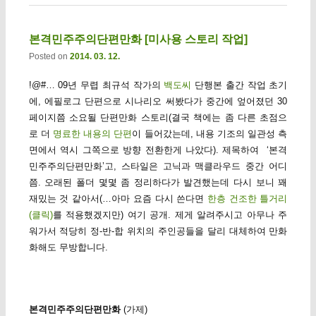
본격민주주의단편만화 [미사용 스토리 작업]
Posted on
2014. 03. 12.
!@#… 09년 무렵 최규석 작가의
백도씨
단행본 출간 작업 초기
에, 에필로그 단편으로 시나리오 써봤다가 중간에 엎어졌던 30
페이지쯤 소요될 단편만화 스토리(결국 책에는 좀 다른 초점으
로 더
명료한 내용의 단편
이 들어갔는데, 내용 기조의 일관성 측
면에서 역시 그쪽으로 방향 전환한게 나았다). 제목하여 ‘본격
민주주의단편만화’고, 스타일은 고닉과 맥클라우드 중간 어디
쯤. 오래된 폴더 몇몇 좀 정리하다가 발견했는데 다시 보니 꽤
재밌는 것 같아서(…아마 요즘 다시 쓴다면
한층 건조한 틀거리
(클릭)
를 적용했겠지만) 여기 공개. 제게 알려주시고 아무나 주
워가서 적당히 정-반-합 위치의 주인공들을 달리 대체하여 만화
화해도 무방합니다.
본격민주주의단편만화
(가제)