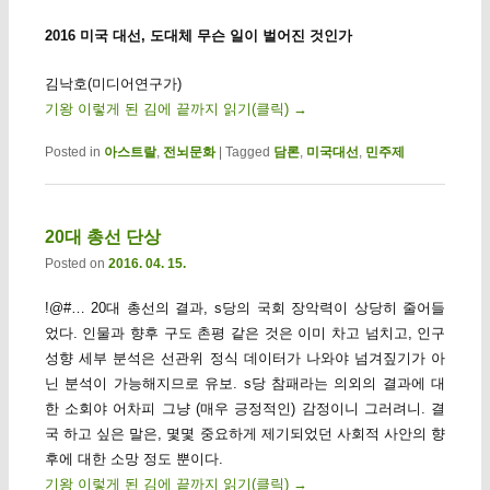
2016 미국 대선, 도대체 무슨 일이 벌어진 것인가
김낙호(미디어연구가)
기왕 이렇게 된 김에 끝까지 읽기(클릭)
→
Posted in
아스트랄
,
전뇌문화
|
Tagged
담론
,
미국대선
,
민주제
20대 총선 단상
Posted on
2016. 04. 15.
!@#… 20대 총선의 결과, s당의 국회 장악력이 상당히 줄어들
었다. 인물과 향후 구도 촌평 같은 것은 이미 차고 넘치고, 인구
성향 세부 분석은 선관위 정식 데이터가 나와야 넘겨짚기가 아
닌 분석이 가능해지므로 유보. s당 참패라는 의외의 결과에 대
한 소회야 어차피 그냥 (매우 긍정적인) 감정이니 그러려니. 결
국 하고 싶은 말은, 몇몇 중요하게 제기되었던 사회적 사안의 향
후에 대한 소망 정도 뿐이다.
기왕 이렇게 된 김에 끝까지 읽기(클릭)
→