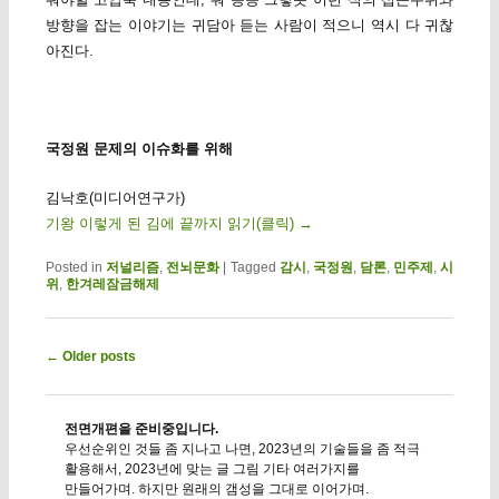
방향을 잡는 이야기는 귀담아 듣는 사람이 적으니 역시 다 귀찮
아진다.
국정원 문제의 이슈화를 위해
김낙호(미디어연구가)
기왕 이렇게 된 김에 끝까지 읽기(클릭)
→
Posted in
저널리즘
,
전뇌문화
|
Tagged
감시
,
국정원
,
담론
,
민주제
,
시
위
,
한겨레잠금해제
Post navigation
←
Older posts
전면개편을 준비중입니다.
우선순위인 것들 좀 지나고 나면, 2023년의 기술들을 좀 적극
활용해서, 2023년에 맞는 글 그림 기타 여러가지를
만들어가며. 하지만 원래의 갬성을 그대로 이어가며.