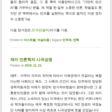
들의 합리적 결집, 그 중 특히 아픔당하시고도 “가만히 있으
라”를 거부하신 분들, 제 역할 한 일부 소중한 언론, 헛발질도 했
지만 큰 맥락에서는 민의를 실현하는 쪽으로 움직인 야권 정치
의 소중한 1승.
다음 정거장은,
천국편(클릭)
이기를 기원.
Posted in
아스트랄
,
저널리즘
|
Tagged
민주제
,
탄핵
재미 언론학자 시국성명
Posted on
2016. 11. 21.
!@#… 아무리 각자의 위치에 따라서 이해관계가 엇갈리는 복합
다난한 사회라고 해도, 그 사회의 근간이 되는 민주제의 정당한
권력작동과정 자체가 완전히 망가져버렸음이 밝혀졌다면 그 공
통분모만큼은 모두 함께 대처하는 것이 당연합니다. 그런 의미
에서, (저도 소속되어 있는) 미국에서 연구하는 한인 커뮤니케이
션 학자들이라는 매우 특정한 직업군에서도 박2 정권의 국정농
단 사태를 맞이하여 사상 최초로 시국성명에 뜻을 모았습니다.