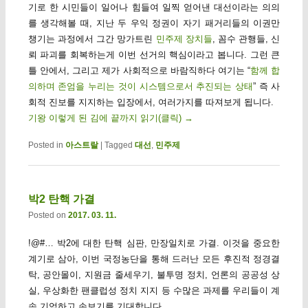
기로 한 시민들이 일어나 힘들여 일찍 얻어낸 대선이라는 의의
를 생각해볼 때, 지난 두 우익 정권이 자기 패거리들의 이권만
챙기는 과정에서 그간 망가트린
민주제 장치들
, 꼼수 관행들, 신
뢰 파괴를 회복하는게 이번 선거의 핵심이라고 봅니다. 그런 큰
틀 안에서, 그리고 제가 사회적으로 바람직하다 여기는 “
함께 합
의하며 존엄을 누리는 것이 시스템으로서 추진되는 상태
” 즉 사
회적 진보를 지지하는 입장에서, 여러가지를 따져보게 됩니다.
기왕 이렇게 된 김에 끝까지 읽기(클릭)
→
Posted in
아스트랄
|
Tagged
대선
,
민주제
박2 탄핵 가결
Posted on
2017. 03. 11.
!@#… 박2에 대한 탄핵 심판, 만장일치로 가결. 이것을 중요한
계기로 삼아, 이번 국정농단을 통해 드러난 모든 후진적 정경결
탁, 공안몰이, 지원금 줄세우기, 불투명 정치, 언론의 공공성 상
실, 우상화한 팬클럽성 정치 지지 등 수많은 과제를 우리들이 계
속 기억하고 손보기를 기대합니다.