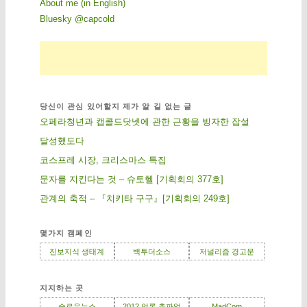
About me (in English)
Bluesky @capcold
당신이 관심 있어할지 제가 알 길 없는 글
오페라청년과 캡콜드닷넷에 관한 근황을 빙자한 잡설
달성했도다
코스프레 시장, 크리스마스 특집
문자를 지킨다는 것 – 슈토헬 [기획회의 377호]
관계의 축적 – 『치키타 구구』[기획회의 249호]
몇가지 캠페인
진보지식 생태계
백투더소스
저널리즘 경고문
지지하는 곳
슬로우뉴스
2012 언론 총파업
MadCom