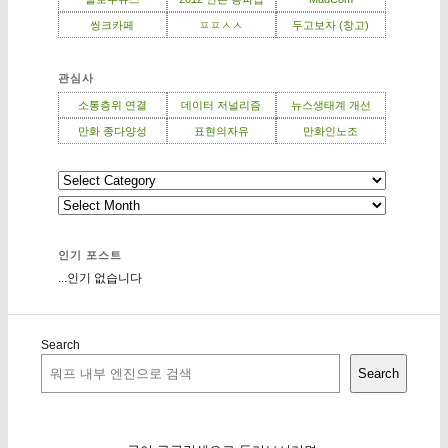
씽크카페
ㅍㅍㅅㅅ
두고보자 (창고)
관심사
소통층위 연결
데이터 저널리즘
뉴스생태계 개선
만화 종다양성
표현의자유
만화인노조
인기 포스트
...인기 없습니다
Search
Search