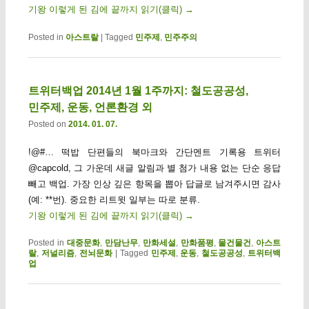
기왕 이렇게 된 김에 끝까지 읽기(클릭)
→
Posted in
아스트랄
|
Tagged
민주제
,
민주주의
트위터백업 2014년 1월 1주까지: 철도공공성,
민주제, 운동, 언론환경 외
Posted on
2014. 01. 07.
!@#… 떡밥 단편들의 북마크와 간단멘트 기록용 트위터
@capcold, 그 가운데 새글 알림과 별 첨가 내용 없는 단순 응답
빼고 백업. 가장 인상 깊은 항목을 뽑아 답글로 남겨주시면 감사
(예: **번). 중요한 리트윗 일부는 따로 분류.
기왕 이렇게 된 김에 끝까지 읽기(클릭)
→
Posted in
대중문화
,
만담난무
,
만화세설
,
만화품평
,
물건물건
,
아스트
랄
,
저널리즘
,
전뇌문화
|
Tagged
민주제
,
운동
,
철도공공성
,
트위터백
업