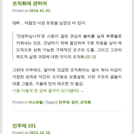
조직화에 관하여
Posted on
2014. 01. 03.
!@#… 며칠전 이런 트윗을 남겼던 바 있다:
‘안녕하십니까’로 시동이 걸린 관심의 불씨를 실제 화롯불로
키워내는 것은, 안녕하기 위해 필요하며 구호 차원을 넘어 제
도적으로 성취 가능한 구체적인 요구의 도출, 그리고 그것의
제도적 실현 과정에 대한 지지의 조직화.(
링크
)
그런데 아무래도, 말미에 언급한 조직화라는 말이 워낙 어감이
거창한 관계로 약간의 오지랖성 보충설명. 이런 구조의 글들이
대충 그렇듯, 구플에 먼저 메모한 것 옮김.
기왕 이렇게 된 김에 끝까지 읽기(클릭)
→
Posted in
아스트랄
|
Tagged
민주제
,
정치
,
조직화
민주제 101
Posted on
2013. 12. 10.