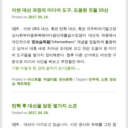
이번 대선 과정의 미디어 도구, 도움된 것들 10선
Posted on
2017. 05. 14.
!@#… 이번 19대 대선, 혹은 탄핵 대선, 혹은 극우찌꺼기털고정
상사회부터좀회복해야다음단계를갈수있잖아 대선의 와중에서
개인적으로
정보습득됨
(“informedness” 개념을 정밀하게 활용하
고 싶어서 대충 새로 지어낸 조어)에 크고 작은 도움이 된 미디
어 도구들을 몇가지 정리해본다. 향후 다른 선거에도 비슷한 구
분으로 미디어 식단을 짜보고 추천할만 하다.
기왕 이렇게 된 김에 끝까지 읽기(클릭)
→
Posted in
아스트랄
,
저널리즘
,
전뇌문화
|
Tagged
민주제
,
소문
,
정보
성
,
팩트체킹
탄핵 후 대선을 앞둔 몇가지 소견
Posted on
2017. 04. 29.
!@#… 대선이 다가오고 있습니다. 시민 경시와 부패를 그만 참