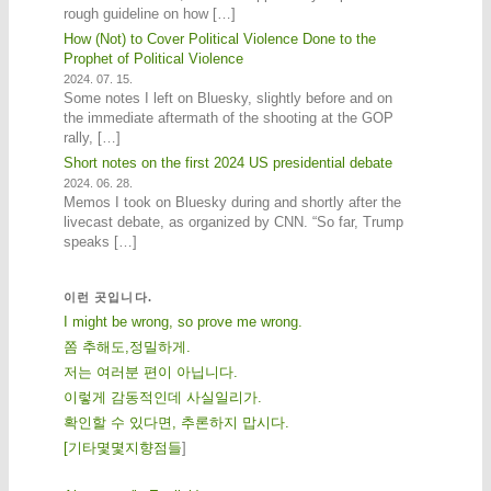
rough guideline on how […]
How (Not) to Cover Political Violence Done to the
Prophet of Political Violence
2024. 07. 15.
Some notes I left on Bluesky, slightly before and on
the immediate aftermath of the shooting at the GOP
rally, […]
Short notes on the first 2024 US presidential debate
2024. 06. 28.
Memos I took on Bluesky during and shortly after the
livecast debate, as organized by CNN. “So far, Trump
speaks […]
이런 곳입니다.
I might be wrong, so prove me wrong.
쫌 추해도,정밀하게.
저는 여러분 편이 아닙니다.
이렇게 감동적인데 사실일리가.
확인할 수 있다면, 추론하지 맙시다.
[
기
타
몇
몇
지
향
점
들
]