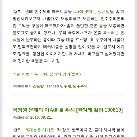
!@#… 원래 민주제의 메커니즘을
OS에 빗대는 접근법
을 좀 더
발전시켜보고자 내맘대로 재정리하고 재단하는 민주주의론의
한 토막을 구플에 메모했다가 좀더 쓸만한 결론 등을 보충하면
블로그로 옮기려 했으나, 무려 국회에서조차 온갖
괴스러운 인
식
들이 난무하는 통이라 그냥 대충 포스팅. 혹 누구에게 나름대
로 일목요연하게 메커니즘을 설명할 일이 있을 때, 살포시 여기
로 링크를. 당연한 이야기지만, 더 자세히 파고들고 싶어졌다면
더 진지한 책들을 파보시길.
기왕 이렇게 된 김에 끝까지 읽기(클릭)
→
Posted in
아스트랄
|
Tagged
민주제
,
민주주의
국정원 문제의 이슈화를 위해 [한겨레 칼럼 130819]
Posted on
2013. 08. 21.
!@#…
게재본은 여기로
. 각 강조 항목마다 긴 글이 하나씩 붙어
줘야할 고압축 내용인데, 뭐 종종 그렇듯 이런 식의 접근수위와