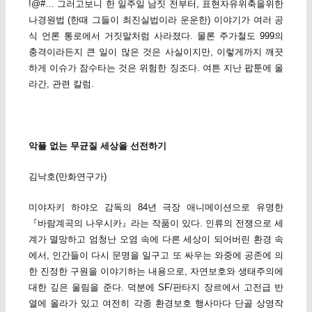
!@#… 그러고보니 한 일주일 남짓 전부터, 표현자유위축을위한
나경원법 (한때 그들이 최진실법이라 운운한) 이야기가 여러 공
식 언론 통로에서 거짓말처럼 사라졌다. 물론 주가철도 999의
충격이라든지 큰 일이 많은 것은 사실이지만, 이렇게까지 깨끗
하게 이슈가 잠수타는 것은 위험한 징조다. 여튼 지난 팝툰에 올
라간, 관련 칼럼.
악플 없는 무균질 세상을 선전하기
김낙호(만화연구가)
미야자키 하야오 감독의 84년 극장 애니메이션으로 유명한
『바람계곡의 나우시카』라는 작품이 있다. 인류의 전쟁으로 세
계가 멸망하고 엄청난 오염 속에 다른 세상이 되어버린 환경 속
에서, 인간들이 다시 문명을 일구고 또 싸우는 와중에 공존에 의
한 진정한 구원을 이야기하는 내용으로, 자연보호와 생태주의에
대한 깊은 울림을 준다. 덕분에 SF/판타지 장르에서 고전급 반
열에 올라가 있고 여전히 각종 환경보호 행사마다 단골 상영작