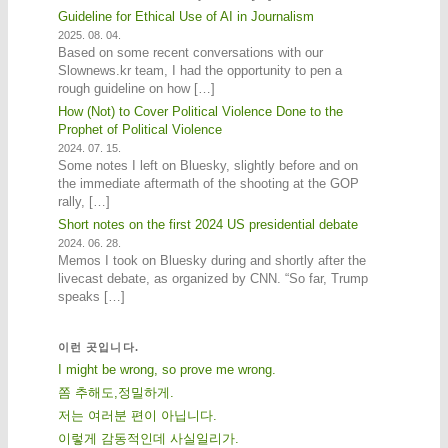
Guideline for Ethical Use of AI in Journalism
2025. 08. 04.
Based on some recent conversations with our
Slownews.kr team, I had the opportunity to pen a
rough guideline on how […]
How (Not) to Cover Political Violence Done to the
Prophet of Political Violence
2024. 07. 15.
Some notes I left on Bluesky, slightly before and on
the immediate aftermath of the shooting at the GOP
rally, […]
Short notes on the first 2024 US presidential debate
2024. 06. 28.
Memos I took on Bluesky during and shortly after the
livecast debate, as organized by CNN. “So far, Trump
speaks […]
이런 곳입니다.
I might be wrong, so prove me wrong.
쫌 추해도,정밀하게.
저는 여러분 편이 아닙니다.
이렇게 감동적인데 사실일리가.