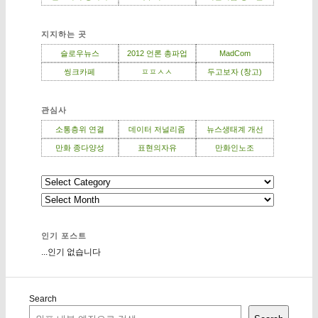
지지하는 곳
슬로우뉴스
2012 언론 총파업
MadCom
씽크카페
ㅍㅍㅅㅅ
두고보자 (창고)
관심사
소통층위 연결
데이터 저널리즘
뉴스생태계 개선
만화 종다양성
표현의자유
만화인노조
인기 포스트
...인기 없습니다
Search