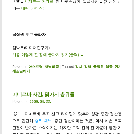
!@#…
게재본은 여기로
. 안 바꿔주잖아, 얼굴사진… (지금의 심
경은
대략 이런 식
)
국정원 보고 놀라자
김낙호(미디어연구가)
기왕 이렇게 된 김에 끝까지 읽기(클릭)
→
Posted in
아스트랄
,
저널리즘
|
Tagged
감시
,
검열
,
국정원
,
악플
,
한겨
레잠금해제
미네르바 사건, 몇가지 층위들
Posted on
2009. 04. 22.
!@#… 미네르바 무죄 선고 타이밍에 맞추어 상황 중간 정산용
으로 간단히
층위 해부
. 중간 정산이라는 것은, 역시 이번 무죄
판결이 반가운 소식이기는 하지만 고작 전체 판 가운데 중간 기