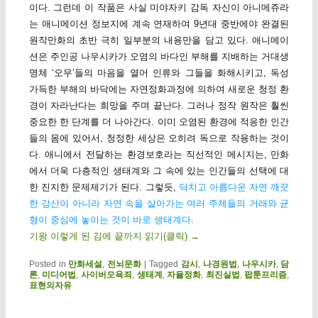
이다. 그런데 이 작품은 사실 미야자키 감독 자신이 아니메쥬라
는 애니메이션 정보지에 계속 연재하여 9년대 중반에야 완결된
원작만화의 초반 극히 일부분의 내용만을 담고 있다. 애니메이
션은 주인공 나우시카가 오염의 바다인 부해를 지배하는 거대생
명체 ‘오무’들의 마음을 열어 인류와 그들을 화해시키고, 독성
가득한 부해의 바닥에는 자연정화과정에 의하여 새로운 청정 환
경이 자라난다는 희망을 주며 끝난다. 그러나 정작 원작은 훨씬
중요한 한 단계를 더 나아간다. 이미 오염된 환경에 적응한 인간
들의 몸에 있어서, 청정한 세상은 오히려 독으로 작용하는 것이
다. 애니에서 전달하는 환경보호라는 직선적인 메시지는, 만화
에서 더욱 다층적인 생태계와 그 속에 있는 인간들의 선택에 대
한 진지한 문제제기가 된다. 그렇듯,
닥치고 아름다운 자연 깨끗
한 강산이 아니라 자연 속을 살아가는 여러 주체들의 거래와 균
형이 중심에 놓이는 것이 바로 생태계다
.
기왕 이렇게 된 김에 끝까지 읽기(클릭)
→
Posted in
만화세설
,
전뇌문화
|
Tagged
감시
,
나경원법
,
나우시카
,
담
론
,
미디어법
,
사이버모욕죄
,
생태계
,
자율정화
,
최진실법
,
팝툰프리즘
,
표현의자유