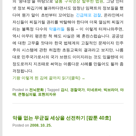
의 ‘중대성’을 바탕으로
낼롬 구속영장 발부한 법원
, 그냥 인터
넷 정보 짜깁기에 불과하다면서도 엄청난 임팩트의 정보질을 했
다며 뭔가 말이 초반부터 꼬여있는
긴급체포 검찰
, 온라인에서
자신들이 찌질거릴 권리를 박탈해야 한다며 더욱 열심히 찌질거
리는 불특정 다수의
악플러들
등등 – 이 이렇게 터져나와주면,
역시 아무리 평온한 척 해도 사실은 꽤 혼란스럽습니다. 공공성
에 대한 고무줄 잣대야 한국 법체계의 고질적인 문제이자 민주
주의 시스템에 관한 허접한 초등교육의 결과라고 보지만, 나름
대로 민주국가로서의 국가 브랜드 이미지라는 것도 있을텐데 이
정도로까지 지조때로 써먹는 아름다운 사례를 만들어도 될까 좀
걱정됩니다.
기왕 이렇게 된 김에 끝까지 읽기(클릭)
→
Posted in
전뇌문화
|
Tagged
감시
,
경찰국가
,
미네르바
,
빅브라더
,
야
매
,
큰형심의필
,
표현의자유
악플 없는 무균질 세상을 선전하기 [팝툰 40호]
Posted on
2008. 10. 25.