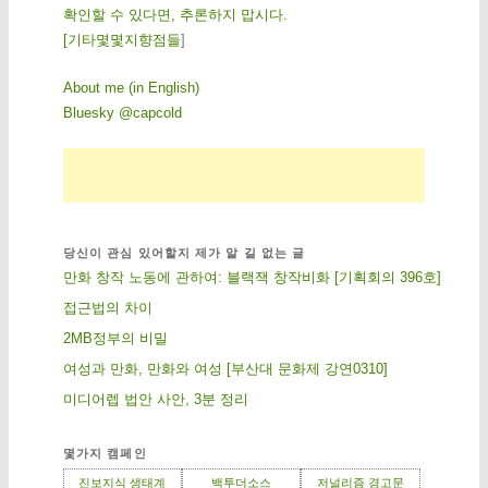
확인할 수 있다면, 추론하지 맙시다.
[
기
타
몇
몇
지
향
점
들
]
About me (in English)
Bluesky @capcold
당신이 관심 있어할지 제가 알 길 없는 글
만화 창작 노동에 관하여: 블랙잭 창작비화 [기획회의 396호]
접근법의 차이
2MB정부의 비밀
여성과 만화, 만화와 여성 [부산대 문화제 강연0310]
미디어렙 법안 사안, 3분 정리
몇가지 캠페인
진보지식 생태계
백투더소스
저널리즘 경고문