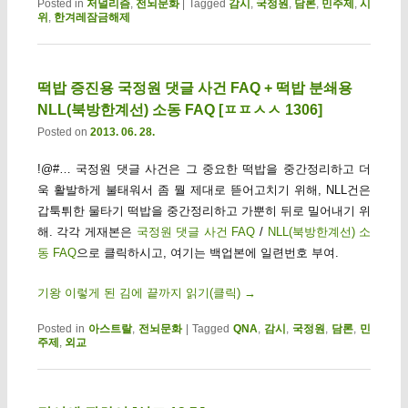
Posted in
저널리즘
,
전뇌문화
|
Tagged
감시
,
국정원
,
담론
,
민주제
,
시
위
,
한겨레잠금해제
떡밥 증진용 국정원 댓글 사건 FAQ + 떡밥 분쇄용
NLL(북방한계선) 소동 FAQ [ㅍㅍㅅㅅ 1306]
Posted on
2013. 06. 28.
!@#… 국정원 댓글 사건은 그 중요한 떡밥을 중간정리하고 더
욱 활발하게 불태워서 좀 뭘 제대로 뜯어고치기 위해, NLL건은
갑툭튀한 물타기 떡밥을 중간정리하고 가뿐히 뒤로 밀어내기 위
해. 각각 게재본은
국정원 댓글 사건 FAQ
/
NLL(북방한계선) 소
동 FAQ
으로 클릭하시고, 여기는 백업본에 일련번호 부여.
기왕 이렇게 된 김에 끝까지 읽기(클릭)
→
Posted in
아스트랄
,
전뇌문화
|
Tagged
QNA
,
감시
,
국정원
,
담론
,
민
주제
,
외교