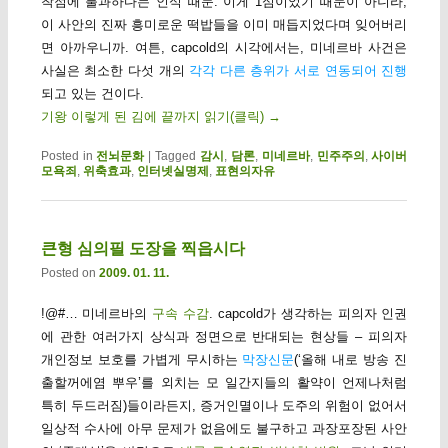
착점에 불과하다는 인식 때문. 이게 1심이었기 때문이 아니라,
이 사안의 진짜 흥미로운 떡밥들을 이미 매듭지었다며 잊어버리
면 아까우니까. 여튼, capcold의 시각에서는, 미네르바 사건은
사실은 최소한 다섯 개의
각각 다른 층위가 서로 연동되어 진행
되고 있는 건이다.
기왕 이렇게 된 김에 끝까지 읽기(클릭)
→
Posted in
전뇌문화
|
Tagged
감시
,
담론
,
미네르바
,
민주주의
,
사이버
모욕죄
,
위축효과
,
인터넷실명제
,
표현의자유
큰형 심의필 도장을 찍읍시다
Posted on
2009. 01. 11.
!@#… 미네르바의
구속 수감
. capcold가 생각하는 피의자 인권
에 관한 여러가지 상식과 정면으로 반대되는 현상들 – 피의자
개인정보 보호를 가볍게 무시하는
막장신문
(‘올해 내로 방송 진
출할꺼에염 뿌우’를 외치는 모 일간지들의 활약이 언제나처럼
특히 두드러짐)들이라든지, 증거인멸이나 도주의 위험이 없어서
일상적 수사에 아무 문제가 없음에도 불구하고 과장포장된 사안