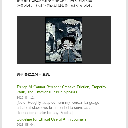
활용해서, 2023년에 맞는 글 그림 기타 여러가지를
만들어가며. 하지만 원래의 갬성을 그대로 이어가며.
영문 블로그에는 요즘.
Things AI Cannot Replace: Creative Friction, Empathy
Work, and Emotional Public Spheres
2026. 04. 12.
[Note: Roughly adapted from my Korean language
article at slownews.kr. Intended to serve as a
discussion starter for any ‘Media […]
Guideline for Ethical Use of AI in Journalism
2025. 08. 04.