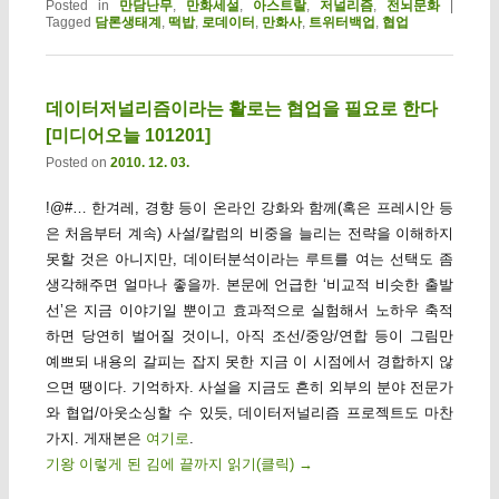
Posted in
만담난무
,
만화세설
,
아스트랄
,
저널리즘
,
전뇌문화
|
Tagged
담론생태계
,
떡밥
,
로데이터
,
만화사
,
트위터백업
,
협업
데이터저널리즘이라는 활로는 협업을 필요로 한다
[미디어오늘 101201]
Posted on
2010. 12. 03.
!@#… 한겨레, 경향 등이 온라인 강화와 함께(혹은 프레시안 등
은 처음부터 계속) 사설/칼럼의 비중을 늘리는 전략을 이해하지
못할 것은 아니지만, 데이터분석이라는 루트를 여는 선택도 좀
생각해주면 얼마나 좋을까. 본문에 언급한 ‘비교적 비슷한 출발
선’은 지금 이야기일 뿐이고 효과적으로 실험해서 노하우 축적
하면 당연히 벌어질 것이니, 아직 조선/중앙/연합 등이 그림만
예쁘되 내용의 갈피는 잡지 못한 지금 이 시점에서 경합하지 않
으면 땡이다. 기억하자. 사설을 지금도 흔히 외부의 분야 전문가
와 협업/아웃소싱할 수 있듯, 데이터저널리즘 프로젝트도 마찬
가지. 게재본은
여기로
.
기왕 이렇게 된 김에 끝까지 읽기(클릭)
→