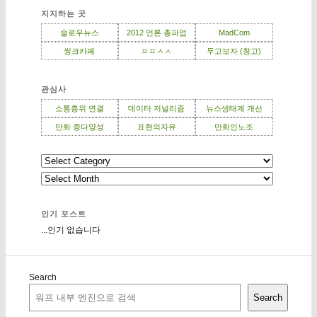
지지하는 곳
슬로우뉴스
2012 언론 총파업
MadCom
씽크카페
ㅍㅍㅅㅅ
두고보자 (창고)
관심사
소통층위 연결
데이터 저널리즘
뉴스생태계 개선
만화 종다양성
표현의자유
만화인노조
인기 포스트
...인기 없습니다
Search
Search