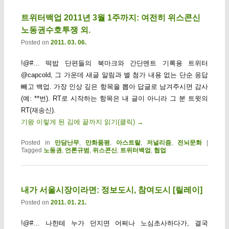
트위터백업 2011년 3월 1주까지: 여전히 위스콘신
노동권수호투쟁 외.
Posted on
2011. 03. 06.
!@#… 떡밥 단편들의 북마크와 간단멘트 기록용 트위터
@capcold, 그 가운데 새글 알림과 별 첨가 내용 없는 단순 응답
빼고 백업. 가장 인상 깊은 항목을 뽑아 답글로 남겨주시면 감사
(예: **번). RT로 시작하는 항목은 내 글이 아니라 그 분 트윗의
RT(재송신).
기왕 이렇게 된 김에 끝까지 읽기(클릭)
→
Posted in
만담난무
,
만화품평
,
아스트랄
,
저널리즘
,
전뇌문화
|
Tagged
노동권
,
언론규범
,
위스콘신
,
트위터백업
,
협업
내가 서울시장이라면: 정보도시, 참여도시 [릴레이]
Posted on
2011. 01. 21.
!@#… 나한테 누가 던지면 어쩌나 노심초사하다가, 결국