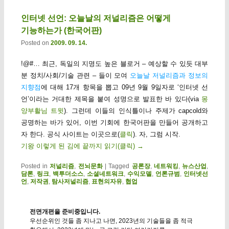
인터넷 선언: 오늘날의 저널리즘은 어떻게
기능하는가 (한국어판)
Posted on
2009. 09. 14.
!@#… 최근, 독일의 지명도 높은 블로거 – 예상할 수 있듯 대부
분 정치/사회/기술 관련 – 들이 모여
오늘날 저널리즘과 정보의
지향점
에 대해 17개 항목을 뽑고 09년 9월 9일자로 ‘인터넷 선
언’이라는 거대한 제목을 붙여 성명으로 발표한 바 있다(via
몽
양부활님 트윗
). 그런데 이들의 인식틀이나 주제가 capcold와
공명하는 바가 있어, 이번 기회에 한국어판을 만들어 공개하고
자 한다. 공식 사이트는 이곳으로(
클릭
). 자, 그럼 시작.
기왕 이렇게 된 김에 끝까지 읽기(클릭)
→
Posted in
저널리즘
,
전뇌문화
|
Tagged
공론장
,
네트워킹
,
뉴스산업
,
담론
,
링크
,
백투더소스
,
소셜네트워크
,
수익모델
,
언론규범
,
인터넷선
언
,
저작권
,
탐사저널리즘
,
표현의자유
,
협업
전면개편을 준비중입니다.
우선순위인 것들 좀 지나고 나면, 2023년의 기술들을 좀 적극