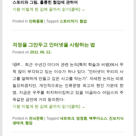
스토리와 그림, 훌륭힌 협업에 관하여
기왕 이렇게 된 김에 끝까지 읽기(클릭)
→
Posted in
만화품평
|
Tagged
스토리작가
,
협업
걱정을 그만두고 인터넷을 사랑하는 법
Posted on
2011. 06. 12.
!@#… 최근 수년간 미디어 관련 논의(특히 학술과 비평)에서 무
척 많이 부각되고 있는 이슈가 하나 있다. “인터넷이 우리의 사
고를 얄팍하게 만들고 깊은 사고를 막는가”. 자세한 논의는 따로
필요하겠지만, 개인적으로는 인류문명 최고의 현인 가운데 한
명, 지금은 우주를 히치하이킹하고 있을 더글라스 아담스의 주
옥같은 금언에 거의 동의한다:
기왕 이렇게 된 김에 끝까지 읽기(클릭)
→
Posted in
전뇌문화
|
Tagged
네트워크
,
멍청함
,
백투더소스
,
진보지식
생태계
,
협업