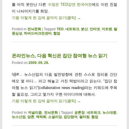
를 아직 못만난 다른
수많은 TED강연 한국어판
에도 이런 친절
이 나뉘어지기를 희망.
기왕 이렇게 된 김에 끝까지 읽기(클릭)
→
Posted in
전뇌문화
|
Tagged
TED
,
네트워크
,
분산
,
인터넷
,
지트렌
,
탈
중심성
,
하버드버크먼센터
,
협업
온라인뉴스, 다음 혁신은 집단 참여형 뉴스 읽기
Posted on
2009. 09. 28.
!@#… 뉴스산업의 다음 발전방향에 관한 스스로 정리용 간단
메모 몇 마디… 라고 해놓고 거친 떡밥이라고 읽는다. “집단 참
여형 뉴스 읽기”(collaborative news reading)라는 키워드에 주목
할 필요성, 그리고 몇가지 구현 아이디어에 대해서.
기왕 이렇게 된 김에 끝까지 읽기(클릭)
→
Posted in
저널리즘
,
전뇌문화
|
Tagged
공론장
,
네트워크
,
뉴스대중
,
뉴스산업
,
담론
,
맥락화
,
소셜리딩
,
집단참여
,
필터링
,
협업