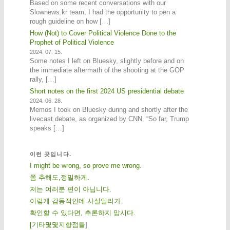
Based on some recent conversations with our
Slownews.kr team, I had the opportunity to pen a
rough guideline on how […]
How (Not) to Cover Political Violence Done to the
Prophet of Political Violence
2024. 07. 15.
Some notes I left on Bluesky, slightly before and on
the immediate aftermath of the shooting at the GOP
rally, […]
Short notes on the first 2024 US presidential debate
2024. 06. 28.
Memos I took on Bluesky during and shortly after the
livecast debate, as organized by CNN. “So far, Trump
speaks […]
이런 곳입니다.
I might be wrong, so prove me wrong.
쫌 추해도,정밀하게.
저는 여러분 편이 아닙니다.
이렇게 감동적인데 사실일리가.
확인할 수 있다면, 추론하지 맙시다.
[
기
타
몇
몇
지
향
점
들
]