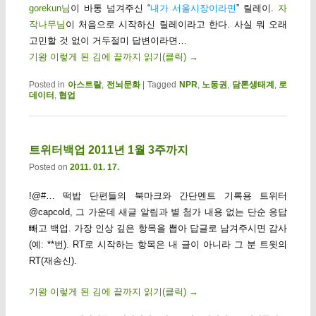
gorekun님
이 바통 넘겨주신 “
내가 서울시장이라면
” 릴레이.
자
작나무님
이 처음으로 시작하신 릴레이라고 한다. 사실 뭐 오래
고민할 것 없이 거두절미 답변이라면…
기왕 이렇게 된 김에 끝까지 읽기(클릭)
→
Posted in
아스트랄
,
전뇌문화
|
Tagged
NPR
,
노동권
,
담론생태계
,
로
데이터
,
협업
트위터백업 2011년 1월 3주까지
Posted on
2011. 01. 17.
!@#… 떡밥 단편들의 북마크와 간단멘트 기록용 트위터
@capcold, 그 가운데 새글 알림과 별 첨가 내용 없는 단순 응답
빼고 백업. 가장 인상 깊은 항목을 뽑아 답글로 남겨주시면 감사
(예: **번). RT로 시작하는 항목은 내 글이 아니라 그 분 트윗의
RT(재송신).
기왕 이렇게 된 김에 끝까지 읽기(클릭)
→