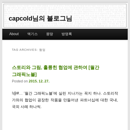
capcold님의 블로그님
Main menu
About
엑기스
몽땅
방명록
Skip to primary content
Skip to secondary content
TAG ARCHIVES:
협업
스토리와 그림, 훌륭힌 협업에 관하여 [월간
그래픽노블]
Posted on
2015. 12. 27.
!@#… ‘월간 그래픽노블’에 실린 지나가는 꼭지 하나. 스토리작
가와의 협업이 굉장한 작품을 만들어낸 파트너십에 대한 국내,
국외 사례 하나씩.