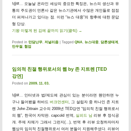
!@#… 오늘날 온라인 세상의 중요한 특징은, 뉴스의 생산과 유
통의 주도권이 언론사 같은 뉴스기관에서 수많은 개인들로 점점
더 퍼져나가고 있다는 점. 이런 “뉴스 대중”의 향후에 대한 문답
형 단상.
기왕 이렇게 된 김에 끝까지 읽기(클릭)
→
Posted in
만담난무
,
저널리즘
|
Tagged
QNA
,
뉴스대중
,
담론생태계
,
만우절
,
협업
임의적 친절 행위로서의 웹 by 존 지트렌 [TED
강연]
Posted on
2009. 11. 03.
!@#… 인터넷과 법/제도에 관심이 있는 분이라면 웬만하면 누
구나 들어봤을 하바드
버크먼센터
, 그 설립자 중 하나인 존 지트
렌 John Zittrain 교수의 2009년 TED강연 “임의적 친절 행위로서
의 웹”, 한국어 자막판. capcold 번역,
실피드 님
리뷰 후 정식공
개. 주제 자체가 그래서 그런지(…), 번역 후 리뷰 요청하자마자
웹상의 임의적 친절행위로서 여러 분들이 지원해주셨다. 리뷰어