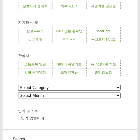
진보지식 생태계
백투더소스
저널리즘 경고문
지지하는 곳
슬로우뉴스
2012 언론 총파업
MadCom
씽크카페
ㅍㅍㅅㅅ
두고보자 (창고)
관심사
소통층위 연결
데이터 저널리즘
뉴스생태계 개선
만화 종다양성
표현의자유
만화인노조
인기 포스트
...인기 없습니다
Search