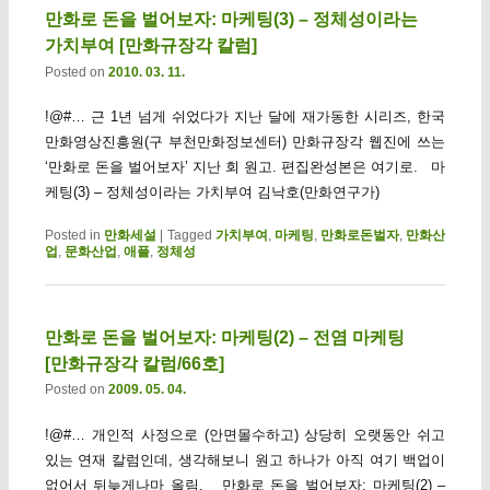
만화로 돈을 벌어보자: 마케팅(3) – 정체성이라는
가치부여 [만화규장각 칼럼]
Posted on
2010. 03. 11.
!@#… 근 1년 넘게 쉬었다가 지난 달에 재가동한 시리즈, 한국
만화영상진흥원(구 부천만화정보센터) 만화규장각 웹진에 쓰는
‘만화로 돈을 벌어보자’ 지난 회 원고. 편집완성본은 여기로. 마
케팅(3) – 정체성이라는 가치부여 김낙호(만화연구가)
Posted in
만화세설
|
Tagged
가치부여
,
마케팅
,
만화로돈벌자
,
만화산
업
,
문화산업
,
애플
,
정체성
만화로 돈을 벌어보자: 마케팅(2) – 전염 마케팅
[만화규장각 칼럼/66호]
Posted on
2009. 05. 04.
!@#… 개인적 사정으로 (안면몰수하고) 상당히 오랫동안 쉬고
있는 연재 칼럼인데, 생각해보니 원고 하나가 아직 여기 백업이
없어서 뒤늦게나마 올림. 만화로 돈을 벌어보자: 마케팅(2) –