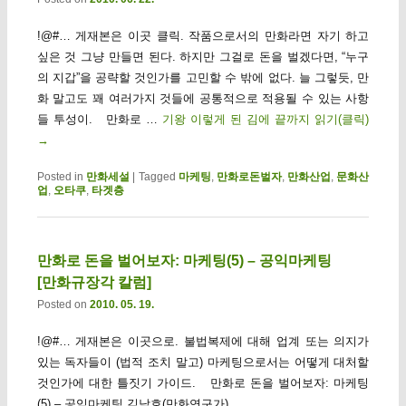
!@#… 게재본은 이곳 클릭. 작품으로서의 만화라면 자기 하고
싶은 것 그냥 만들면 된다. 하지만 그걸로 돈을 벌겠다면, “누구
의 지갑”을 공략할 것인가를 고민할 수 밖에 없다. 늘 그렇듯, 만
화 말고도 꽤 여러가지 것들에 공통적으로 적용될 수 있는 사항
들 투성이. 만화로 …
기왕 이렇게 된 김에 끝까지 읽기(클릭)
→
Posted in
만화세설
|
Tagged
마케팅
,
만화로돈벌자
,
만화산업
,
문화산
업
,
오타쿠
,
타겟층
만화로 돈을 벌어보자: 마케팅(5) – 공익마케팅
[만화규장각 칼럼]
Posted on
2010. 05. 19.
!@#… 게재본은 이곳으로. 불법복제에 대해 업계 또는 의지가
있는 독자들이 (법적 조치 말고) 마케팅으로서는 어떻게 대처할
것인가에 대한 틀짓기 가이드. 만화로 돈을 벌어보자: 마케팅
(5) – 공익마케팅 김낙호(만화연구가)