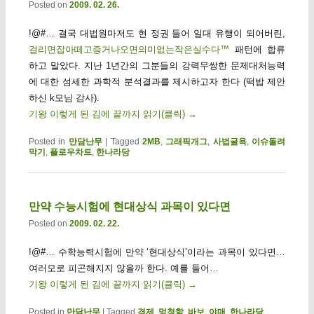
Posted on
2009. 02. 26.
!@#… 결국 대법원마저도 현 정권 들어 일대 유행이 되어버린,
걸리면잡아떼고증거나오면의미없는작은실수다™
패턴에 합류
하고 말았다. 지난 1년간의 그분들의 강력무쌍한 문제대처능력
에 대한 섬세한 과학적 분석결과를 제시하고자 한다 (떡밥 제안
하신 k모님 감사).
기왕 이렇게 된 김에 끝까지 읽기(클릭)
→
Posted in
만담난무
|
Tagged
2MB
,
그래픽개그
,
사법굴욕
,
이슈돌려
막기
,
플로우차트
,
한나라당
만약 수능시험에 현대상식 과목이 있다면
Posted on
2009. 02. 22.
!@#… 수학능력시험에 만약 ‘현대상식’이라는 과목이 있다면…
여러모로 피곤해지지 않을까 한다. 예를 들어…
기왕 이렇게 된 김에 끝까지 읽기(클릭)
→
Posted in
만담난무
|
Tagged
경제
,
멍청함
,
바보
,
야매
,
한나라당