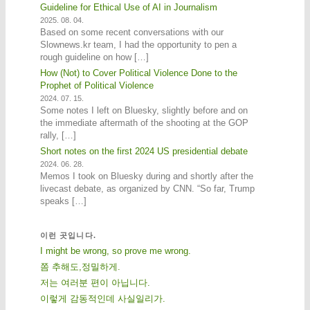
Guideline for Ethical Use of AI in Journalism
2025. 08. 04.
Based on some recent conversations with our
Slownews.kr team, I had the opportunity to pen a
rough guideline on how […]
How (Not) to Cover Political Violence Done to the
Prophet of Political Violence
2024. 07. 15.
Some notes I left on Bluesky, slightly before and on
the immediate aftermath of the shooting at the GOP
rally, […]
Short notes on the first 2024 US presidential debate
2024. 06. 28.
Memos I took on Bluesky during and shortly after the
livecast debate, as organized by CNN. “So far, Trump
speaks […]
이런 곳입니다.
I might be wrong, so prove me wrong.
쫌 추해도,정밀하게.
저는 여러분 편이 아닙니다.
이렇게 감동적인데 사실일리가.