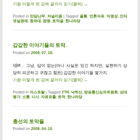
기왕 이렇게 된 김에 끝까지 읽기(클릭)
→
Posted in
만담난무
,
저널리즘
|
Tagged
꼴통
,
언론자유
,
익명성
,
인터
넷실명제
,
청와대
,
컴맹
,
토막글
,
한나라당
갑갑한 이야기들의 토막.
Posted on
2008. 07. 18.
!@#… 그냥, 답이 없는(아니 사실은 있긴 하지만, 실현하기 상
당히 피곤하고 귀찮고 힘든) 갑갑한 이야기들 몇가지.
기왕 이렇게 된 김에 끝까지 읽기(클릭)
→
Posted in
아스트랄
|
Tagged
YTN
,
낙하산
,
방송통신심의위원회
,
상대
평가
,
소통
,
시사
,
자료유출
,
토막
,
한나라당
총선의 토막들
Posted on
2008. 04. 10.