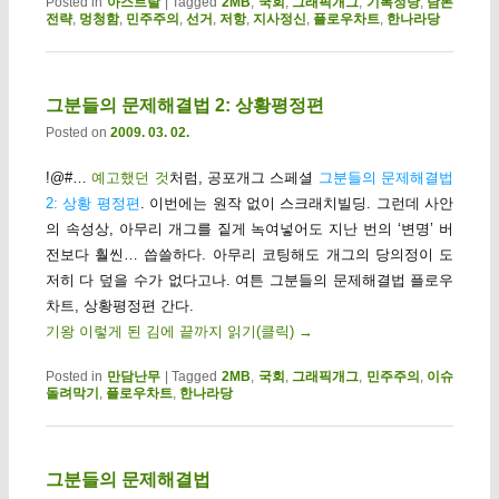
Posted in
아스트랄
|
Tagged
2MB
,
국회
,
그래픽개그
,
기복정당
,
담론
전략
,
멍청함
,
민주주의
,
선거
,
저항
,
지사정신
,
플로우차트
,
한나라당
그분들의 문제해결법 2: 상황평정편
Posted on
2009. 03. 02.
!@#…
예고했던 것
처럼, 공포개그 스페셜
그분들의 문제해결법
2: 상황 평정편
. 이번에는 원작 없이 스크래치빌딩. 그런데 사안
의 속성상, 아무리 개그를 짙게 녹여넣어도 지난 번의 ‘변명’ 버
전보다 훨씬… 씁쓸하다. 아무리 코팅해도 개그의 당의정이 도
저히 다 덮을 수가 없다고나. 여튼 그분들의 문제해결법 플로우
차트, 상황평정편 간다.
기왕 이렇게 된 김에 끝까지 읽기(클릭)
→
Posted in
만담난무
|
Tagged
2MB
,
국회
,
그래픽개그
,
민주주의
,
이슈
돌려막기
,
플로우차트
,
한나라당
그분들의 문제해결법