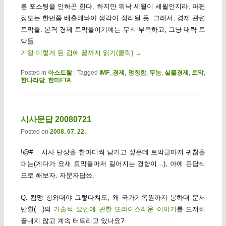
른 포스팅을 안하곤 한다. 하지만 워낙 세월이 세월인지라, 파편
정도는 한번쯤 배출해놔야 생각이 정리될 듯. 그래서, 경제 관련
토막들. 본격 경제 토막들이기에는 무척 부족하고, 그냥 대략 토
막들.
기왕 이렇게 된 김에 끝까지 읽기(클릭)
→
Posted in
아스트랄
|
Tagged
IMF
,
경제
,
멍청함
,
무능
,
실물경제
,
토막
,
한나라당
,
한미FTA
시사문답 20080721
Posted on
2008. 07. 22.
!@#… 시사 단상을 한마디씩 남기고 싶은데 토막글마저 귀찮을
때는(게다가 요새 토막들마저 길어지는 경향이…), 아예 문답식
으로 해보자. 자문자답쑈.
Q. 컴맹 청와대야 그렇다쳐도, 왜 국가기록원까지 봉하대 문서
반환(…)의
기술적 요인에 관한 또라이스러운 이야기
를 도저히
끝내지 않고 계속 터트리고 있나요?