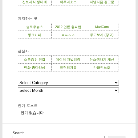
진보지식 생태계
백투더소스
저널리즘 경고문
지지하는 곳
슬로우뉴스
2012 언론 총파업
MadCom
씽크카페
ㅍㅍㅅㅅ
두고보자 (창고)
관심사
소통층위 연결
데이터 저널리즘
뉴스생태계 개선
만화 종다양성
표현의자유
만화인노조
인기 포스트
...인기 없습니다
Search