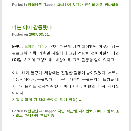
Posted in
만담난무
|
Tagged
좌시하지 않겠다
,
표현의 자유
,
한나라당
너는 이미 감동했다
Posted on
2007. 08. 21.
!@#…
오페라 가이
의 인기 때문에 잠깐 고려했던 이곳의 감동
블로그화 계획, 계획만 세웠다가 그냥 적당히 접어버린지 어언
OO일. 하기야 그렇지 뭐. 세상에 뭐 그리 감동할 일이 있다고.
아니, 내가 틀렸다. 세상에는 진정한 감동이 남아있었다. 너무나
감동적이어서, 뭉클했다. 온 국민 가슴이 뭉클해지는 느낌을 내
가 여러분께도 선사해주겠다. 아니 아니, 이번엔 ‘디워’ 낚시질
아니다.
기왕 이렇게 된 김에 끝까지 읽기(클릭)
→
Posted in
만담난무
|
Tagged
국민
,
박근혜
,
시사만화
,
야매
,
이명박
,
조
선일보
,
한나라당
,
후보검증