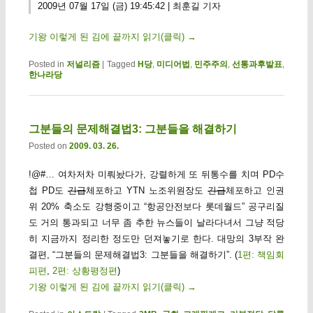
2009년 07월 17일 (금) 19:45:42 | 최훈길 기자
기왕 이렇게 된 김에 끝까지 읽기(클릭)
→
Posted in
저널리즘
|
Tagged
H당
,
미디어법
,
민주주의
,
선통과후발표
,
한나라당
그분들의 문제해결법3: 그분들을 해결하기
Posted on
2009. 03. 26.
!@#… 여차저차 미뤄놨다가, 강렬하게 또 뒤통수를 치며 PD수
첩 PD도
긴급
체포하고 YTN 노조위원장도
긴급
체포하고 인권
위 20% 축소도 강행중이고 “항공안전보다 롯데월드” 공구리질
도 거의 통과되고 너무 좀 추한 뉴스들이 날라다녀서 그냥 적당
히 지금까지 정리한 정도만 던져놓기로 한다. 대망의 3부작 완
결편, “그분들의 문제해결법3: 그분들을 해결하기”. (
1편: 책임회
피편
,
2편: 상황평정편
)
기왕 이렇게 된 김에 끝까지 읽기(클릭)
→