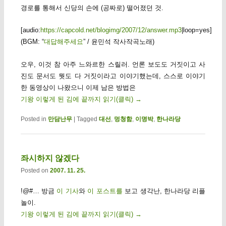
경로를 통해서 신당의 손에 (공짜로) 떨어졌던 것.
[audio:
https://capcold.net/blogimg/2007/12/answer.mp3
|loop=yes]
(BGM: “
대답해주세요
” / 윤민석 작사작곡노래)
오우, 이것 참 아주 느와르한 스릴러. 언론 보도도 거짓이고 사
진도 문서도 뭣도 다 거짓이라고 이야기했는데, 스스로 이야기
한 동영상이 나왔으니 이제 남은 방법은
기왕 이렇게 된 김에 끝까지 읽기(클릭)
→
Posted in
만담난무
|
Tagged
대선
,
멍청함
,
이명박
,
한나라당
좌시하지 않겠다
Posted on
2007. 11. 25.
!@#… 방금
이 기사
와
이 포스트를
보고 생각난, 한나라당 리플
놀이.
기왕 이렇게 된 김에 끝까지 읽기(클릭)
→