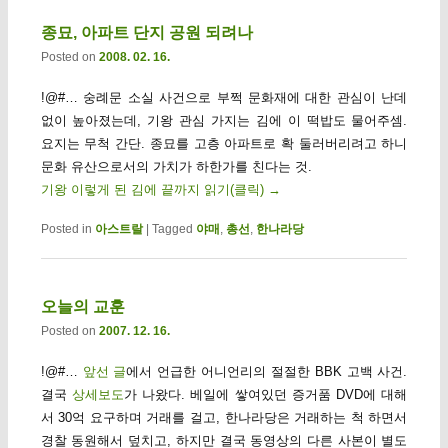
종묘, 아파트 단지 공원 되려나
Posted on
2008. 02. 16.
!@#… 숭례문 소실 사건으로 부쩍 문화재에 대한 관심이 난데
없이 높아졌는데, 기왕 관심 가지는 김에 이 떡밥도 물어주셈.
요지는 무척 간단. 종묘를 고층 아파트로 확 둘러버리려고 하니
문화 유산으로서의 가치가 하한가를 친다는 것.
기왕 이렇게 된 김에 끝까지 읽기(클릭)
→
Posted in
아스트랄
|
Tagged
야매
,
총선
,
한나라당
오늘의 교훈
Posted on
2007. 12. 16.
!@#…
앞선 글
에서 언급한 어니언리의 절절한 BBK 고백 사건.
결국
상세보도
가 나왔다. 베일에 쌓여있던 증거품 DVD에 대해
서 30억 요구하며 거래를 걸고, 한나라당은 거래하는 척 하면서
경찰 동원해서 덮치고, 하지만 결국 동영상의 다른 사본이 별도