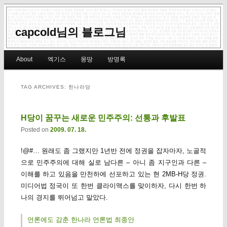
capcold님의 블로그님
Main menu
About
엑기스
몽땅
방명록
Skip to primary content
Skip to secondary content
TAG ARCHIVES:
한나라당
H당이 꿈꾸는 새로운 민주주의: 선통과 후발표
Posted on
2009. 07. 18.
!@#… 원래도 좀 그랬지만 1년반 전에 정권을 잡자마자, 노골적
으로 민주주의에 대해 실로 남다른 – 아니 좀 지구인과 다른 –
이해를 하고 있음을 만천하에 선포하고 있는 현 2MB-H당 정권.
미디어법 정국이 또 한번 클라이맥스를 맞이하자, 다시 한번 하
나의 경지를 뛰어넘고 말았다.
언론에도 감춘 한나라 언론법 최종안