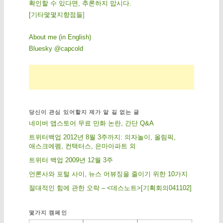
확인할 수 있다면, 추론하지 맙시다.
[
기
타
몇
몇
지
향
점
들
]
About me (in English)
Bluesky @capcold
당신이 관심 있어할지 제가 알 길 없는 글
네이버 앱스토어 무료 만화 논란, 간단 Q&A
트위터백업 2012년 8월 3주까지: 의자놀이, 올림픽,
애스크에펨, 컨택터스, 은마아파트 외
트위터 백업 2009년 12월 3주
언론사와 포털 사이, 뉴스 어뷰징을 줄이기 위한 10가지
절대적인 힘에 관한 오락 – <데스노트>[기획회의041102]
몇가지 캠페인