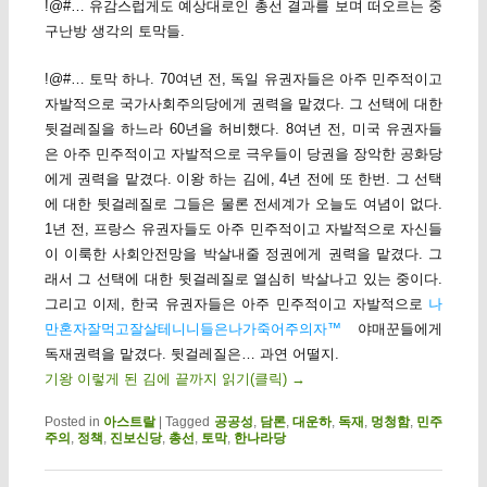
!@#… 유감스럽게도 예상대로인 총선 결과를 보며 떠오르는 중
구난방 생각의 토막들.
!@#… 토막 하나. 70여년 전, 독일 유권자들은 아주 민주적이고
자발적으로 국가사회주의당에게 권력을 맡겼다. 그 선택에 대한
뒷걸레질을 하느라 60년을 허비했다. 8여년 전, 미국 유권자들
은 아주 민주적이고 자발적으로 극우들이 당권을 장악한 공화당
에게 권력을 맡겼다. 이왕 하는 김에, 4년 전에 또 한번. 그 선택
에 대한 뒷걸레질로 그들은 물론 전세계가 오늘도 여념이 없다.
1년 전, 프랑스 유권자들도 아주 민주적이고 자발적으로 자신들
이 이룩한 사회안전망을 박살내줄 정권에게 권력을 맡겼다. 그
래서 그 선택에 대한 뒷걸레질로 열심히 박살나고 있는 중이다.
그리고 이제, 한국 유권자들은 아주 민주적이고 자발적으로
나
만혼자잘먹고잘살테니니들은나가죽어주의자™
야매꾼들에게
독재권력을 맡겼다. 뒷걸레질은… 과연 어떨지.
기왕 이렇게 된 김에 끝까지 읽기(클릭)
→
Posted in
아스트랄
|
Tagged
공공성
,
담론
,
대운하
,
독재
,
멍청함
,
민주
주의
,
정책
,
진보신당
,
총선
,
토막
,
한나라당