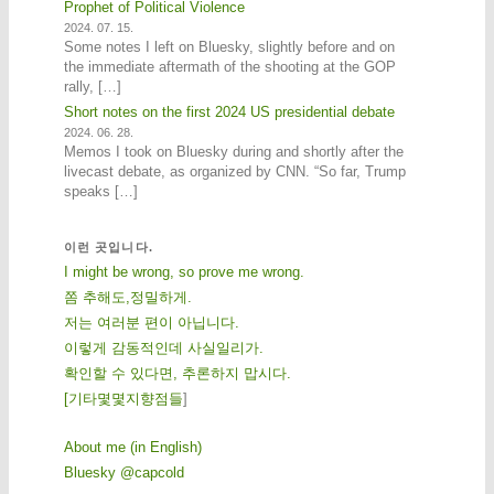
Prophet of Political Violence
2024. 07. 15.
Some notes I left on Bluesky, slightly before and on
the immediate aftermath of the shooting at the GOP
rally, […]
Short notes on the first 2024 US presidential debate
2024. 06. 28.
Memos I took on Bluesky during and shortly after the
livecast debate, as organized by CNN. “So far, Trump
speaks […]
이런 곳입니다.
I might be wrong, so prove me wrong.
쫌 추해도,정밀하게.
저는 여러분 편이 아닙니다.
이렇게 감동적인데 사실일리가.
확인할 수 있다면, 추론하지 맙시다.
[
기
타
몇
몇
지
향
점
들
]
About me (in English)
Bluesky @capcold