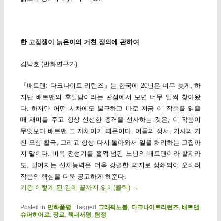
한 고집쟁이 늙은이의 거친 정의에 관하여
김낙호 (만화연구가)
『배트맨: 다크나이트 리턴즈』는 한국에 20년은 너무 늦게, 하
지만 배트맨의 후일담이라는 관점에서 보면 너무 일찍 찾아왔
다. 하지만 어떤 시차에도 불구하고 바로 지금 이 작품을 읽을
때 재미를 주고 항상 신선한 충격을 선사하는 것은, 이 작품이
무엇보다 배트맨 그 자체이기 때문이다. 어둠의 정서, 기사의 거
친 모험 활극, 그리고 항상 다시 돌아와서 일을 처리하는 고집까
지 말이다. 비록 전성기를 훌쩍 넘긴 노년의 배트맨이라 할지라
도, 떨어지는 신체능력은 더욱 강렬한 의지로 상쇄되어 오히려
작품의 핵심을 더욱 공고하게 해준다.
기왕 이렇게 된 김에 끝까지 읽기(클릭)
→
Posted in
만화품평
|
Tagged
그래픽노블
,
다크나이트리턴즈
,
배트맨
,
슈퍼히어로
,
장르
,
책내서평
,
탐정