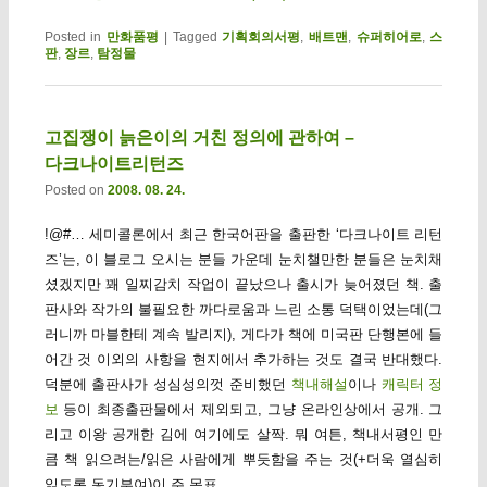
Posted in
만화품평
|
Tagged
기획회의서평
,
배트맨
,
슈퍼히어로
,
스
판
,
장르
,
탐정물
고집쟁이 늙은이의 거친 정의에 관하여 –
다크나이트리턴즈
Posted on
2008. 08. 24.
!@#… 세미콜론에서 최근 한국어판을 출판한 ‘다크나이트 리턴
즈’는, 이 블로그 오시는 분들 가운데 눈치챌만한 분들은 눈치채
셨겠지만 꽤 일찌감치 작업이 끝났으나 출시가 늦어졌던 책. 출
판사와 작가의 불필요한 까다로움과 느린 소통 덕택이었는데(그
러니까 마블한테 계속 발리지), 게다가 책에 미국판 단행본에 들
어간 것 이외의 사항을 현지에서 추가하는 것도 결국 반대했다.
덕분에 출판사가 성심성의껏 준비했던
책내해설
이나
캐릭터 정
보
등이 최종출판물에서 제외되고, 그냥 온라인상에서 공개. 그
리고 이왕 공개한 김에 여기에도 살짝. 뭐 여튼, 책내서평인 만
큼 책 읽으려는/읽은 사람에게 뿌듯함을 주는 것(+더욱 열심히
읽도록 동기부여)이 주 목표.