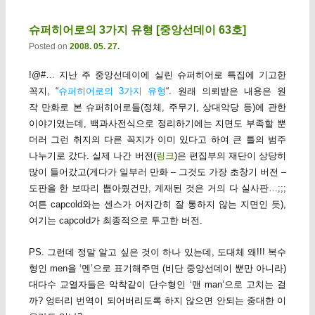
슈퍼히어로의 3가지 유형 [중앙선데이 63호]
Posted on
2008. 05. 27.
!@#… 지난 주 중앙선데이에 실린 슈퍼히어로 특집에 기고한
꼭지, “
슈퍼히어로의 3가지 유형
“. 원래 의뢰받은 내용은 원
작 만화로 본 슈퍼히어로들(정체, 주무기, 상대악당 등)에 관한
이야기였는데, 백과사전식으로 정리하기에는 지면도 부족할 뿐
더러 그런 취지의 다른 꼭지가 이미 있다고 하여 큰 틀의 범주
나누기로 갔다. 실제 나간 버전(
링크
)은 편집부의 재단이 상당히
많이 들어갔고(게다가 일부러 만화 – 그것도 가장 초창기 버전 –
도판을 한 보따리 뽑아줬건만, 게재된 것은 거의 다 실사판…;;;
여튼 capcold와는 센스가 어지간히 잘 통하지 않는 지면인 듯),
여기는 capcold가 최종적으로 투고한 버전.
PS. 그런데 정말 알고 싶은 것이 하나 있는데, 도대체 왜!!! 복수
형인 men을 ‘멘’으로 표기해주면 (비단 중앙선데이 뿐만 아니라)
대다수 교열자들은 악착같이 단수형인 ‘맨 man’으로 고치는 걸
까? 엉터리 번역이 되어버리도록 하지 않으면 안되는 중대한 이