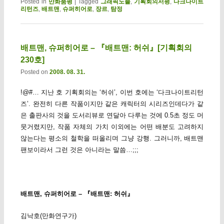
Posted in
만화품평
|
Tagged
그래픽노블
,
기획회의서평
,
다크나이트
리턴즈
,
배트맨
,
슈퍼히어로
,
장르
,
탐정
배트맨, 슈퍼히어로 – 『배트맨: 허쉬』[기획회의
230호]
Posted on
2008. 08. 31.
!@#… 지난 호 기획회의는 ‘허쉬’, 이번 호에는 ‘다크나이트리턴
즈’. 완전히 다른 작품이지만 같은 캐릭터의 시리즈인데다가 같
은 출판사의 것을 도서리뷰로 연달아 다루는 것에 0.5초 정도 머
뭇거렸지만, 작품 자체의 가치 이외에는 어떤 배분도 고려하지
않는다는 평소의 철학을 떠올리며 그냥 강행. 그러니까, 배트맨
팬보이라서 그런 것은 아니라는 말씀…;;;
배트맨, 슈퍼히어로 – 『배트맨: 허쉬』
김낙호(만화연구가)