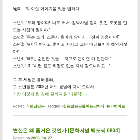
!@#… 뭐 이런 이야기쯤 있을 법하다.
소년1: “우와 짱이다! 나도 커서 김박사님 같이 멋진 로봇을 만
드는 사람이 될꺼야.”
소년2: “무슨 소리! 조종사 훈이가 짱이지… 진짜 영웅이야!”
소년3: “뭐야? 박사고 훈이고 자시고 그냥 태권브이가 캡인거잖
아!”
소년4: “에잇, 순진한 것들… 자고로 돈이면 다 된단다.”
소년1,2,3: “이런 꿈도 희망도 없는 자식 같으니라고…”
그 후 세월은 흘러흘러,
그 소년들은 2008년 어느 봄날에 다시 모여서…
기왕 이렇게 된 김에 끝까지 읽기(클릭)
→
Posted in
만담난무
|
Tagged
긱
,
돈많은공돌이는강하다
,
슈퍼히어로
변신은 왜 즐거운 것인가 [문화저널 백도씨 0804]
Posted on
2008. 04. 27.