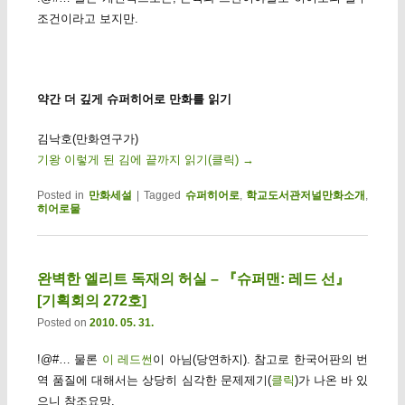
조건이라고 보지만.
약간 더 깊게 슈퍼히어로 만화를 읽기
김낙호(만화연구가)
기왕 이렇게 된 김에 끝까지 읽기(클릭)
→
Posted in
만화세설
|
Tagged
슈퍼히어로
,
학교도서관저널만화소개
,
히어로물
완벽한 엘리트 독재의 허실 – 『슈퍼맨: 레드 선』
[기획회의 272호]
Posted on
2010. 05. 31.
!@#… 물론
이 레드썬
이 아님(당연하지). 참고로 한국어판의 번
역 품질에 대해서는 상당히 심각한 문제제기(
클릭
)가 나온 바 있
으니 참조요망.