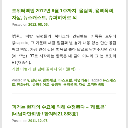
트위터백업 2012년 8월 1주까지: 올림픽, 용역폭력,
자살, 뉴스캐스트, 슈퍼히어로 외
Posted on
2012. 08. 06.
!@#… 떡밥 단편들의 북마크와 간단멘트 기록용 트위터
@capcold, 그 가운데 새글 알림과 별 첨가 내용 없는 단순 응답
빼고 백업. 가장 인상 깊은 항목을 뽑아 답글로 남겨주시면 감사
(예: **번). RT로 시작하는 항목은 내 글이 아니라 그 분 트윗의
RT(재송신).
기왕 이렇게 된 김에 끝까지 읽기(클릭)
→
Posted in
만담난무
,
만화세설
,
아스트랄
,
저널리즘
|
Tagged
뉴스캐스
트
,
만화산업
,
슈퍼히어로
,
올림픽
,
용역폭력
,
자살
,
트위터백업
과거는 현재의 수요에 의해 수정된다 – ‘레트콘’
[네남자만화방 / 한겨레21 888호]
Posted on
2011. 12. 07.