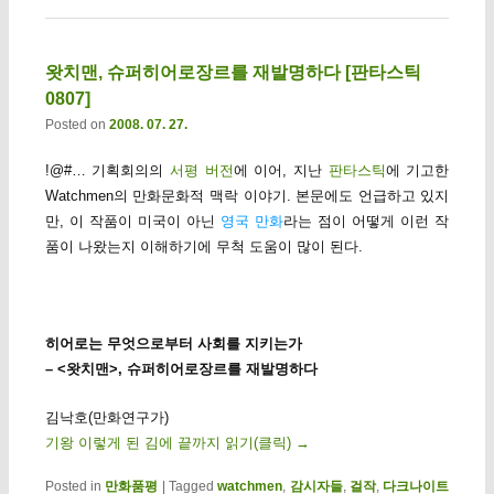
왓치맨, 슈퍼히어로장르를 재발명하다 [판타스틱
0807]
Posted on
2008. 07. 27.
!@#… 기획회의의
서평 버전
에 이어, 지난
판타스틱
에 기고한
Watchmen의 만화문화적 맥락 이야기. 본문에도 언급하고 있지
만, 이 작품이 미국이 아닌
영국 만화
라는 점이 어떻게 이런 작
품이 나왔는지 이해하기에 무척 도움이 많이 된다.
히어로는 무엇으로부터 사회를 지키는가
– <왓치맨>, 슈퍼히어로장르를 재발명하다
김낙호(만화연구가)
기왕 이렇게 된 김에 끝까지 읽기(클릭)
→
Posted in
만화품평
|
Tagged
watchmen
,
감시자들
,
걸작
,
다크나이트