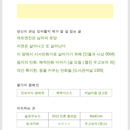
당신이 관심 있어할지 제가 알 길 없는 글
제트엔진은 남자의 로망.
지면은 살아나고 또 살아난다
이 땅에서 시사만화가로 살아가기 위해 [인물과 사상 0504]
음지의 만화: 해적만화 이야기 [글 모둠 | 웹진 두고보자 외]
약간 특이한, 동물 키우는 만화들 [도서관저널 1305]
몇가지 캠페인
진보지식 생태계
백투더소스
저널리즘 경고문
지지하는 곳
슬로우뉴스
2012 언론 총파업
MadCom
씽크카페
ㅍㅍㅅㅅ
두고보자 (창고)