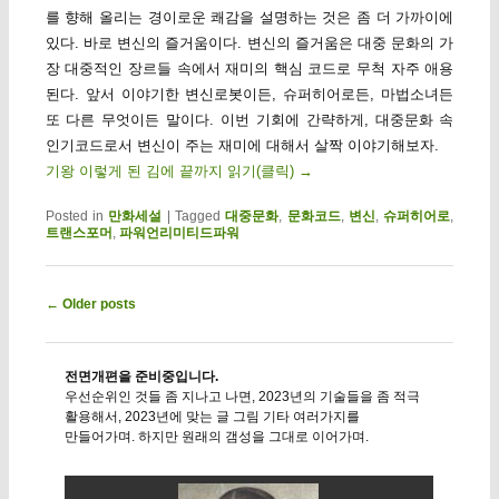
를 향해 올리는 경이로운 쾌감을 설명하는 것은 좀 더 가까이에
있다. 바로 변신의 즐거움이다. 변신의 즐거움은 대중 문화의 가
장 대중적인 장르들 속에서 재미의 핵심 코드로 무척 자주 애용
된다. 앞서 이야기한 변신로봇이든, 슈퍼히어로든, 마법소녀든
또 다른 무엇이든 말이다. 이번 기회에 간략하게, 대중문화 속
인기코드로서 변신이 주는 재미에 대해서 살짝 이야기해보자.
기왕 이렇게 된 김에 끝까지 읽기(클릭)
→
Posted in
만화세설
|
Tagged
대중문화
,
문화코드
,
변신
,
슈퍼히어로
,
트랜스포머
,
파워언리미티드파워
Post navigation
←
Older posts
전면개편을 준비중입니다.
우선순위인 것들 좀 지나고 나면, 2023년의 기술들을 좀 적극
활용해서, 2023년에 맞는 글 그림 기타 여러가지를
만들어가며. 하지만 원래의 갬성을 그대로 이어가며.