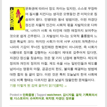
문화권에 따라서 정도 차이는 있지만, 스스로 무장하
여 질서를 지킨다는 생각은 오랫동안 큰 미덕으로 칭
송되어 왔다. 민병대든 동네 방범이든, 이런 자경단
정신은 자율적 인간이 사회적 몫을 자발적으로 다하
며, 나아가 사회 속 타인에 대한 애정까지 보여주는
것으로 쉽게 간주된다. 그 자발성이 지니는 도덕적 훌륭함의 느
낌은 확실히 크다. 하지만 사회가 미국 서부 시대의 개척촌이나
나라의 기강이 무너진 임진왜란 한복판이 아니라면, 즉 사회가
나름대로 정의를 강행하는 시스템이 제대로 갖추어져 있다면,
자경단 정신을 칭송하는 것은 몇 가지 난점에 봉착한다. 제도의
정의와 개인의 정의의 마찰, 제도 속을 사는 일반인들과 제도를
넘어서는 영웅의 마찰, 공공선의 한도, 불의를 해결하는 방법에
대한 합의 등 끝이 없다. 이런 것은 특히 오늘날의 한국 사회에
서도 비록 형태는 다르지만 결코 낯설지 않을만한 문제들이다.
기왕 이렇게 된 김에 끝까지 읽기(클릭)
→
Posted in
만화품평
|
Tagged
watchmen
,
감시자들
,
걸작
,
기획회의서
평
,
디스토피아
,
슈퍼히어로
,
워치맨
,
자경단
,
장르물