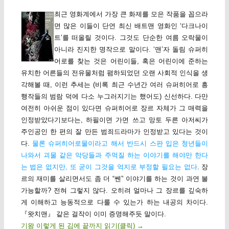
최근 영화계에서 가장 큰 화제를 모은 작품을 꼽으라
면 많은 이들이 단연 최신 배트맨 영화인 ‘다크나이
트’를 떠올릴 것이다. 그것도 단순한 여름 오락물이
아니라 진지한 명작으로 말이다. ‘맨’자 돌림 슈퍼히
어로를 찾는 것은 어린이들, 혹은 어린이에 준하는
유치한 어른들의 전유물처럼 폄하되었던 오랜 사회적 인식을 생
각해볼 때, 이런 추세는 (비록 최근 수년간 여러 슈퍼히어로 흥
행작들의 범람 덕에 다소 누그러지기는 했어도) 신선하다. 다만
여전히 아쉬운 점이 있다면 슈퍼히어로 장르 자체가 그 매력을
인정받았다기보다는, 하필이면 가면 쓰고 망토 두른 아저씨가
주인공인 한 편의 잘 만든 범죄드라마가 인정받고 있다는 것이
다.
물론 슈퍼히어로물이라고 해서 반드시 스판 입은 청년들이
나와서 괴물 같은 악당들과 주먹질 하는 이야기를 해야만 한다
는 법은 없지만, 또 굳이 그것을 억지로 부정할 필요는 없다
. 장
르의 재미를 살리면서도 좀 더 “쎈” 이야기를 하는 것이 과연 불
가능할까? 전혀 그렇지 않다. 오히려 얼마나 그 장르를 깊숙하
게 이해하고 능동적으로 다룰 수 있는가 하는 내공의 차이다.
『왓치맨』 같은 걸작이 이미 증명해주듯 말이다.
기왕 이렇게 된 김에 끝까지 읽기(클릭)
→