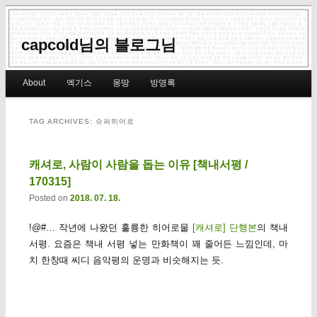
capcold님의 블로그님
Main menu
About
엑기스
몽땅
방명록
Skip to primary content
Skip to secondary content
TAG ARCHIVES:
슈퍼히어로
캐셔로, 사람이 사람을 돕는 이유 [책내서평 /
170315]
Posted on
2018. 07. 18.
!@#… 작년에 나왔던 훌륭한 히어로물
[캐셔로] 단행본
의 책내
서평. 요즘은 책내 서평 넣는 만화책이 꽤 줄어든 느낌인데, 마
치 한창때 씨디 음악평의 운명과 비슷해지는 듯.