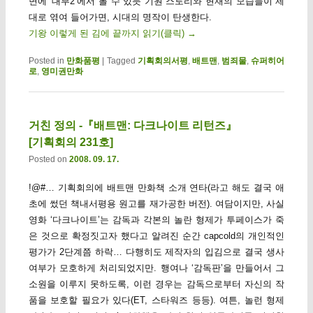
면에 ‘대부2’에서 볼 수 있듯 기원 스토리와 현재의 모습들이 제
대로 엮여 들어가면, 시대의 명작이 탄생한다.
기왕 이렇게 된 김에 끝까지 읽기(클릭)
→
Posted in
만화품평
|
Tagged
기획회의서평
,
배트맨
,
범죄물
,
슈퍼히어
로
,
영미권만화
거친 정의 -『배트맨: 다크나이트 리턴즈』
[기획회의 231호]
Posted on
2008. 09. 17.
!@#… 기획회의에 배트맨 만화책 소개 연타(라고 해도 결국 애
초에 썼던 책내서평용 원고를 재가공한 버전). 여담이지만, 사실
영화 ‘다크나이트’는 감독과 각본의 놀란 형제가 투페이스가 죽
은 것으로 확정짓고자 했다고 알려진 순간 capcold의 개인적인
평가가 2단계쯤 하락… 다행히도 제작자의 입김으로 결국 생사
여부가 모호하게 처리되었지만. 행여나 ‘감독판’을 만들어서 그
소원을 이루지 못하도록, 이런 경우는 감독으로부터 자신의 작
품을 보호할 필요가 있다(ET, 스타워즈 등등). 여튼, 놀런 형제