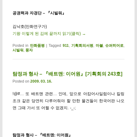
공권력과 자경단 – 『시빌워』
김낙호(만화연구가)
기왕 이렇게 된 김에 끝까지 읽기(클릭)
→
Posted in
만화품평
|
Tagged
911
,
기획회의서평
,
마블
,
슈퍼히어로
,
시빌워
,
풍자
탐정과 형사 – 『배트맨: 이어원』[기획회의 243호]
Posted on
2009. 03. 16.
!@#… 또 배트맨 관련… 인데, 앞으로 아캄어사일럼이나 킬링
조크 같은 당연히 다루어줘야 할 만한 물건들이 한국어판 나오
면 그때 가서 또 어쩔 수 없겠지. -_-;
탐정과 형사 – 『배트맨: 이어원』