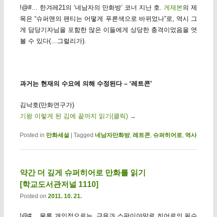
!@#… 한겨레21의 ‘네남자의 만화방’ 코너 지난 호.
게재본
의 제
목은 “슈퍼맨의 팬티는 어떻게 푸른색으로 바뀌었나”로, 역시 그
게 담당기자님을 포함한 많은 이들에게 상당한 충격이었음을 엿
볼 수 있다(…그럴리가).
과거는 현재의 수요에 의해 수정된다 – ‘레트콘’
김낙호(만화연구가)
기왕 이렇게 된 김에 끝까지 읽기(클릭)
→
Posted in
만화세설
|
Tagged
네남자만화방
,
레트콘
,
슈퍼히어로
,
역사
약간 더 깊게 슈퍼히어로 만화를 읽기
[학교도서관저널 1110]
Posted on
2011. 10. 21.
!@#… 물론 개인적으로는, 근육과 스판이야말로 히어로의 필수