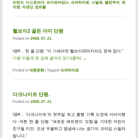
리턴즈
,
디스토피아
,
브이포바캉스
,
슈퍼히어로
,
시빌워
,
앨런무어
,
워
치맨
,
자경단
,
장르물
헬보이2 골든 아미 단평
Posted on
2008. 07. 21.
!@#… 한 줄 단평: “이 기세라면 헬보이10까지라도 문제 없다.”
기왕 이렇게 된 김에 끝까지 읽기(클릭)
→
Posted in
대중문화
|
Tagged
슈퍼히어로
다크나이트 단평.
Posted on
2008. 07. 21.
!@#… ‘다크나이트’의 첫주말 최고 흥행 기록 도전에 이바지했
다. 여튼 한 줄 단평: “새로운 배트맨의 ‘모험’을 기대한 어린이
친구들 미안. 조낸 우울하고 땀냄새 나는 광기의 크라임 스릴러
랍니다.”