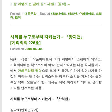
기왕 이렇게 된 김에 끝까지 읽기(클릭)
→
Posted in
대중문화
|
Tagged
다크나이트
,
배트맨
,
슈퍼히어로
,
스릴
러
,
조커
사회를 누구로부터 지키는가 – 『왓치맨』
[기획회의 226호]
Posted on
2008. 06. 30.
!@#… 작품이 작품이다보니 여러 지면에서 소개하게 되었고,
기획회의에는 책으로서의 맥락, 판타스틱에는 다른 꼭지들 사이
에서
만화문화적 맥락
으로 쓰게 된 물건. 민란이 일어나기를 간
절히 바라는 듯 하는 압박스러운 정부와 초인을 자처하는 듯한
수장 덕에, 오늘날의 한국에서는 더욱 여러가지 의미로 생각할
거리를 던져주는 작품.
사회를 누구로부터 지키는가 – 『왓치맨』
김낙호(만화연구가)