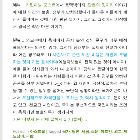
!@#…
기린아님 포스트
에서 트랙백이자,
담론의 뒷처리
이야기
에 대한 약간의 보충. 정부가 납치당했다가 돌아온 이들에게 계
산서 들이미는 것에 대한 판단 몇가지, 그리고 그것에서 시작해
서 결국은 약간 다른 이야기.
!@#… 외교부에서 홈페이지 공지 붙인 것의 문구가 너무 매정
해보인다는 의견이 있다. 그런데 원래부터 실제로 선교가 아니
라 어떤 경우라도, 1)
사건/사고 관련 제반 비용은 개인이 부담
하는 것이 기본 원칙이다
(여행자보험이 괜히 있는 것이 아니지).
예를 들어 영사관에 와서 나 소매치기 당해서 돈떨어졌어 한국
행 비행기 태워줘하는 사람들에게 비행기값 추후 청구를 안하면
공관들 전부 거덜난다…-_-; 다만 2) 개인이 금전적/절차적 부담
을 할 수 있는 범위를 넘어선 극단적 상황이라면 국가기관이 나
서서
우선적으로 자국민을 보호하는 것 역시 원칙이고
. 돈이 있
고 없고, 선교고 사업이고, 국가는 우선적으로 국민이라는 조건
이 충족되면 보호의무가 생기니까.
기왕 이렇게 된 김에 끝까지 읽기(클릭)
→
Posted in
아스트랄
|
Tagged
국가
,
담론
,
세금
,
소문
,
아프간
,
외교
,
제
도정비
,
피랍