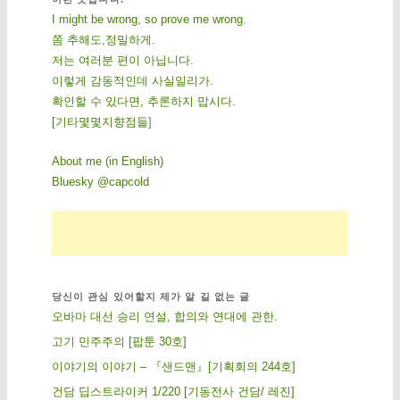
I might be wrong, so prove me wrong.
쫌 추해도,정밀하게.
저는 여러분 편이 아닙니다.
이렇게 감동적인데 사실일리가.
확인할 수 있다면, 추론하지 맙시다.
[
기
타
몇
몇
지
향
점
들
]
About me (in English)
Bluesky @capcold
당신이 관심 있어할지 제가 알 길 없는 글
오바마 대선 승리 연설, 합의와 연대에 관한.
고기 민주주의 [팝툰 30호]
이야기의 이야기 – 『샌드맨』[기획회의 244호]
건담 딥스트라이커 1/220 [기동전사 건담/ 레진]