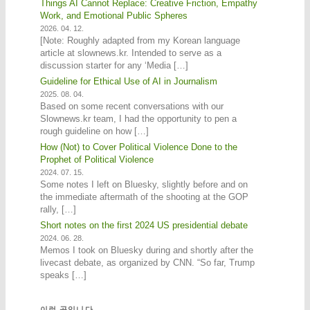
Things AI Cannot Replace: Creative Friction, Empathy
Work, and Emotional Public Spheres
2026. 04. 12.
[Note: Roughly adapted from my Korean language
article at slownews.kr. Intended to serve as a
discussion starter for any ‘Media […]
Guideline for Ethical Use of AI in Journalism
2025. 08. 04.
Based on some recent conversations with our
Slownews.kr team, I had the opportunity to pen a
rough guideline on how […]
How (Not) to Cover Political Violence Done to the
Prophet of Political Violence
2024. 07. 15.
Some notes I left on Bluesky, slightly before and on
the immediate aftermath of the shooting at the GOP
rally, […]
Short notes on the first 2024 US presidential debate
2024. 06. 28.
Memos I took on Bluesky during and shortly after the
livecast debate, as organized by CNN. “So far, Trump
speaks […]
이런 곳입니다.