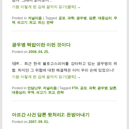
했다. 그래서 읽어보니…
기왕 이렇게 된 김에 끝까지 읽기(클릭)
→
Posted in
저널리즘
|
Tagged
공포
,
과학
,
광우병
,
담론
,
대중심리
,
무
역
,
쇠고기
,
외교
,
외신
,
전략
광우병 떡밥이란 이런 것이다
Posted on
2008. 04. 25.
!@#… 최근 한국 블로고스피어를 강타하고 있는 광우병의 위
협. 하지만 그 위협에 대한 해결책은 이미 우리 손에 있었으니!
기왕 이렇게 된 김에 끝까지 읽기(클릭)
→
Posted in
만담난무
,
저널리즘
|
Tagged
FTA
,
공포
,
과학
,
광우병
,
담론
,
대중심리
,
무역
,
쇠고기
,
외교
,
전략
아프간 사건 담론 뒷처리2: 돈받아내기
Posted on
2007. 09. 01.