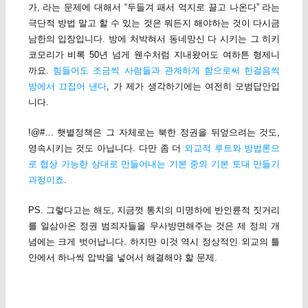
가, 라는 문제에 대해서 “두들겨 패서 억지로 끌고 나온다” 라는
극단적 방법 말고 할 수 있는 것은 뭐든지 해야하는 것이 다시금
남한의 입장입니다. 방에 처박혀서 동네망신 다 시키는 그 히키
코모리가 비록 50년 넘게 웬수처럼 지내왔어도 여하튼 형제니
까요.
힘들어도 조금씩 사람들과 관계하게 함으로써 한걸음씩
방에서 끄집어 낸다
, 가 제가 생각하기에는 여전히 모범답안입
니다.
!@#… 햇볕정책은 그 자체로는 북한 정권을 뒤엎으려는 것도,
영속시키는 것도 아닙니다. 다만 좀 더
외교적 루트와 방법론으
로 협상 가능한 상대로 만들어내는 기본 중의 기본 토대 만들기
과정이죠
.
PS. 그렇다고는 해도, 지금껏 통치의 미명하에 반인륜적 짓거리
를 일삼아온 정권 범죄자들을 무사방면해주는 것은 제 정의 개
념에는 크게 벗어납니다. 하지만 이것 역시 정상적인 외교의 틀
안에서 하나씩 압박을 넣어서 해결해야 할 문제.