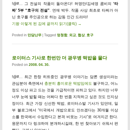
!@#… 그 전설의 작품이 돌아온다! 허영만/김세영 콤비의
‘타
짜’ 5부 “호구의 전설”
. 연재 박두. 작품 사상 최초로 타짜가 아
닌 호구를 주인공으로 하는 감동 인간 드라마!
기왕 이렇게 된 김에 끝까지 읽기(클릭)
→
Posted in
만담난무
|
Tagged
멍청함
,
외교
,
협상
,
호구
로이터스 기사로 한번만 더 광우병 떡밥을 물다
Posted on
2008. 04. 30.
!@#… 최근 한창 히트중인 광우병 이야기는 담론 생성이라는
관심분야 측면에서
충분히 흥미로운 떡밥임에도
불구하고, 어느
정도 이상 파고 드는 것을 가급적이면 피하고 있다. 하지만 너무
너무 눈에 밟힐 때는 어쩌다 한 번쯤 지적하고 싶은 것도 인지상
정이다. 최근 가장 신선한 떡밥, 로이터스발 기사가 있던데, 일
부 블로그에서 “미국에서 개밥으로도 안쓰겠다는 30개월 이상
소를 한국에서 수입한다고 본격 비웃는 기사”로 여겨지곤 한다.
원문까지 다 링크하며 분개하시길래, 한 번 찾아보기 쉬워서 편