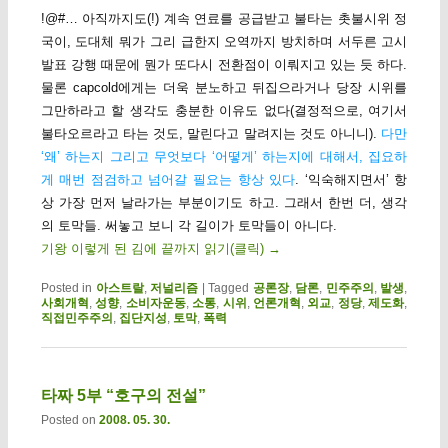
!@#… 아직까지도(!) 계속 연료를 공급받고 불타는 촛불시위 정
국이, 도대체 뭐가 그리 급한지 오역까지 방치하며 서두른 고시
발표 강행 때문에 뭔가 또다시 전환점이 이뤄지고 있는 듯 하다.
물론 capcold에게는 더욱 분노하고 뒤집으라거나 당장 시위를
그만하라고 할 생각도 충분한 이유도 없다(결정적으로, 여기서
불타오르라고 타는 것도, 말린다고 말려지는 것도 아니니).
다만
‘왜’ 하는지 그리고 무엇보다 ‘어떻게’ 하는지에 대해서, 집요하
게 매번 점검하고 넘어갈 필요는 항상 있다
. ‘익숙해지면서’ 항
상 가장 먼저 날라가는 부분이기도 하고. 그래서 한번 더, 생각
의 토막들. 써놓고 보니 각 길이가 토막들이 아니다.
기왕 이렇게 된 김에 끝까지 읽기(클릭)
→
Posted in
아스트랄
,
저널리즘
|
Tagged
공론장
,
담론
,
민주주의
,
발생
,
사회개혁
,
성향
,
소비자운동
,
소통
,
시위
,
언론개혁
,
외교
,
정당
,
제도화
,
직접민주주의
,
집단지성
,
토막
,
폭력
타짜 5부 “호구의 전설”
Posted on
2008. 05. 30.