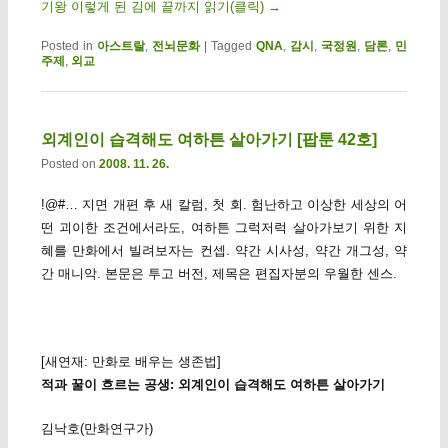
기왕 이렇게 된 김에 끝까지 읽기(클릭)
→
Posted in
아스트랄
,
전뇌문화
|
Tagged
QNA
,
감시
,
국정원
,
담론
,
민
주제
,
외교
외계인이 습격해도 여하튼 살아가기 [팝툰 42호]
Posted on
2008. 11. 26.
!@#… 지면 개편 후 새 칼럼, 첫 회. 험난하고 이상한 세상의 어
떤 괴이한 조건에서라도, 여하튼 그럭저럭 살아가보기 위한 지
혜를 만화에서 빌려보자는 컨셉. 약간 시사성, 약간 개그성, 약
간 매니악. 본문은 투고 버전, 제목은 편집자분의 우월한 센스.
[새연재: 만화로 배우는 생존법]
적과 꿀이 흐르는 공생: 외계인이 습격해도 여하튼 살아가기
김낙호(만화연구가)