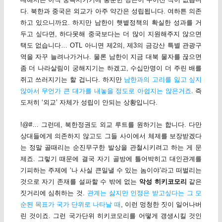
다. 북한과 중국은 외교가 아주 약간은 성립됩니다. 여하튼 의존
하고 있으니까요. 하지만 남한이 햇볕정책의 확실한 성과를 거
두고 싶다면, 하다못해 중국보다는 더 많이 지원해주지 않으면
택도 없습니다… OTL 아니면 제2의, 제3의 금강산 특별 관광구
역을 자꾸 늘려나가거나. 물론 남한이 지금 대북 물자를 끊으면
좀 더 나라살림이 궁해지기는 하겠고, 수십만명이 더 주린 배를
쥐고 쓰러지기는 할 겁니다. 하지만
남한과의 고리를 잃고 싶지
않아서 무언가 큰 대가를 내놓을 정도로 아쉽지는 않은거죠
. 즉
도저히 ‘외교’ 자체가 성립이 안되는 상황입니다.
!@#… 그런데, 북한정권도 외교 루트를 원하기는 합니다. 다만
상대들에게 의존하지 않고도 그들 사이에서 체제를 보장받겠다
는 정말 골때리는 순진무구한 발상을 관철시키려고 하는 게 문
제죠. 그렇기 때문에 결국 자기 골방에 틀어박히고 대인관계를
기피하는 주제에 ‘나 사실 큰일낼 수 있는 놈이야’라고 떠벌리는
것으로 자기 존재를 설파할 수 밖에 없는
악성 히키코모리
같은
짓거리에 심취하는 것.
관계는 싫지만 인정은 받고싶다는 그 모
순된 목표가 국가 단위로 나타날 때
, 이런 멍청한 짓이 일어나버
린 것이죠. 그런 국가단위 히키코모리를 어떻게 갱생시킬 것인