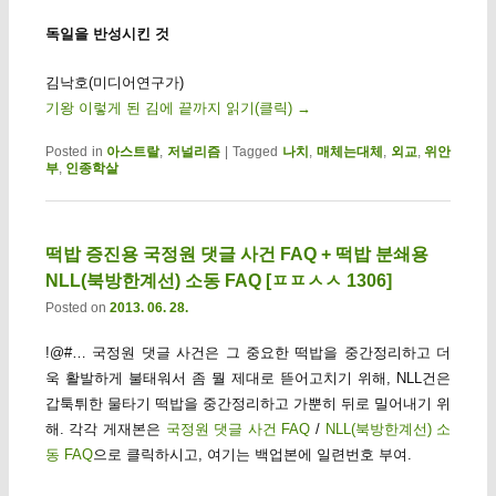
독일을 반성시킨 것
김낙호(미디어연구가)
기왕 이렇게 된 김에 끝까지 읽기(클릭)
→
Posted in
아스트랄
,
저널리즘
|
Tagged
나치
,
매체는대체
,
외교
,
위안
부
,
인종학살
떡밥 증진용 국정원 댓글 사건 FAQ + 떡밥 분쇄용
NLL(북방한계선) 소동 FAQ [ㅍㅍㅅㅅ 1306]
Posted on
2013. 06. 28.
!@#… 국정원 댓글 사건은 그 중요한 떡밥을 중간정리하고 더
욱 활발하게 불태워서 좀 뭘 제대로 뜯어고치기 위해, NLL건은
갑툭튀한 물타기 떡밥을 중간정리하고 가뿐히 뒤로 밀어내기 위
해. 각각 게재본은
국정원 댓글 사건 FAQ
/
NLL(북방한계선) 소
동 FAQ
으로 클릭하시고, 여기는 백업본에 일련번호 부여.