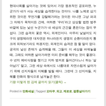
현대사회를 살아가는 것에 있어서 가장 원초적인 공포라면, 누
군가가 내가 사는 세상을 습격한다는 것이다. 나를 노예로 삼기
위한 것이든 무언가를 강탈해가려는 것이든 아니면 그냥 파괴
그 자체가 목적이든 간에, 여하튼 ‘우리’라고 상상할 법한 범주
바깥에 있는 낯선 누군가가 내 세상의 근간을 흔든다는 점이 무
섭다. 그런 습격의 꽃은 역시, 외계인이다. 아무리 낯설어도 지
구의 생명체라면 대자연은 하나라든지 생명의 순환이라든지 통
크게 외쳐보기라도 하겠지만, 외계인의 습격은 참 할 말이 없다.
궁극의 낯선 존재가 습격해올 때, 그들이 이 세상을 바꿔놓을
때, 그래도 여하튼 살아가려면 미리 준비를 해두는 것이 좋겠다.
수 년치 예비식량을 챙기고 지하 벙커로 들어간다느니 하는 ‘살
아남기’ 말고, 그런 세상 속에서도 나름대로 자연스럽게 살아가
기 위해 선지자들의 지혜를 빌릴 때다. 그런데 그 선지자들, 지
혜를 만화의 형식으로 남겨놓곤 한다.
기왕 이렇게 된 김에 끝까지 읽기(클릭)
→
Posted in
만화세설
|
Tagged
오타쿠
,
외교
,
케로로
,
팝툰살아가기