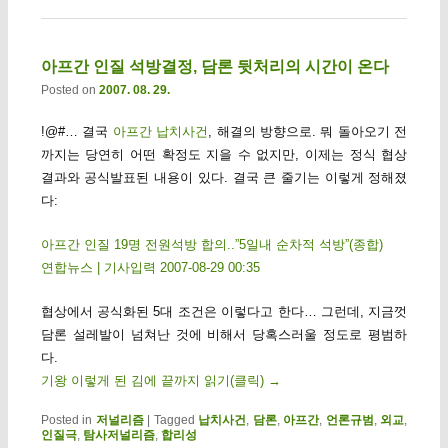
아프간 인질 석방결정, 담론 뒷처리의 시간이 온다
Posted on
2007. 08. 29.
!@#… 결국
아프간 납치사건
, 해결의 방향으로. 뭐 돌아오기 전
까지는 당연히 어떤 확정도 지을 수 없지만, 이제는 정식 협상
결과와 공식발표된 내용이 있다. 결국 큰 줄기는 이렇게 정해졌
다:
아프간 인질 19명 전원석방 합의..”5일내 순차적 석방”(종합)
연합뉴스 | 기사입력 2007-08-29 00:35
협상에서 공식화된 5대 조건은 이렇다고 한다… 그런데, 지금껏
담론 설레발이 넘쳐난 것에 비해서 당혹스러울 정도로 평범하
다.
기왕 이렇게 된 김에 끝까지 읽기(클릭)
→
Posted in
저널리즘
|
Tagged
납치사건
,
담론
,
아프간
,
언론규범
,
외교
,
인질극
,
탐사저널리즘
,
합리성