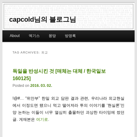
capcold님의 블로그님
Main menu
About
엑기스
몽땅
방명록
Skip to primary content
Skip to secondary content
TAG ARCHIVES:
외교
독일을 반성시킨 것 [매체는 대체 / 한국일보
160125]
Posted on
2016. 03. 02.
!@#… “위안부” 한일 외교 담판 결과 관련, 우리나라 외교현실
에서 이정도면 됐으니 먹고 떨어져라 투의 이야기를 ‘현실론’인
양 논하는 이들이 너무 열심히 출몰하던 괴상한 타이밍에 썼던
글. 게재본은
여기로
.