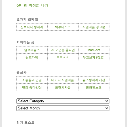
신비한 박정희 나라
몇가지 캠페인
진보지식 생태계
백투더소스
저널리즘 경고문
지지하는 곳
슬로우뉴스
2012 언론 총파업
MadCom
씽크카페
ㅍㅍㅅㅅ
두고보자 (창고)
관심사
소통층위 연결
데이터 저널리즘
뉴스생태계 개선
만화 종다양성
표현의자유
만화인노조
인기 포스트