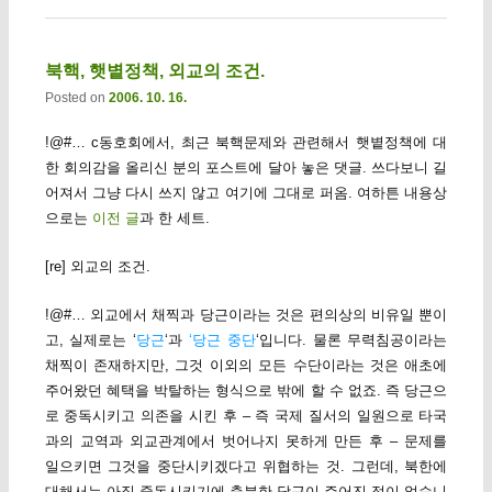
북핵, 햇볕정책, 외교의 조건.
Posted on
2006. 10. 16.
!@#… c동호회에서, 최근 북핵문제와 관련해서 햇볕정책에 대
한 회의감을 올리신 분의 포스트에 달아 놓은 댓글. 쓰다보니 길
어져서 그냥 다시 쓰지 않고 여기에 그대로 퍼옴. 여하튼 내용상
으로는
이전 글
과 한 세트.
[re] 외교의 조건.
!@#… 외교에서 채찍과 당근이라는 것은 편의상의 비유일 뿐이
고, 실제로는 ‘
당근
‘과
‘당근 중단
‘입니다. 물론 무력침공이라는
채찍이 존재하지만, 그것 이외의 모든 수단이라는 것은 애초에
주어왔던 혜택을 박탈하는 형식으로 밖에 할 수 없죠. 즉 당근으
로 중독시키고 의존을 시킨 후 – 즉 국제 질서의 일원으로 타국
과의 교역과 외교관계에서 벗어나지 못하게 만든 후 – 문제를
일으키면 그것을 중단시키겠다고 위협하는 것. 그런데, 북한에
대해서는 아직 중독시키기에 충분한 당근이 주어진 적이 없습니