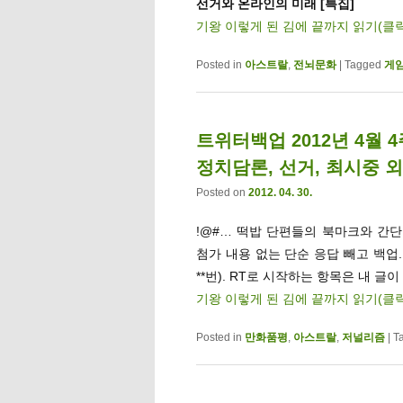
선거와 온라인의 미래 [특집]
기왕 이렇게 된 김에 끝까지 읽기(클
Posted in
아스트랄
,
전뇌문화
|
Tagged
게
트위터백업 2012년 4월 
정치담론, 선거, 최시중 외
Posted on
2012. 04. 30.
!@#… 떡밥 단편들의 북마크와 간단멘
첨가 내용 없는 단순 응답 빼고 백업
**번). RT로 시작하는 항목은 내 글이
기왕 이렇게 된 김에 끝까지 읽기(클
Posted in
만화품평
,
아스트랄
,
저널리즘
|
T