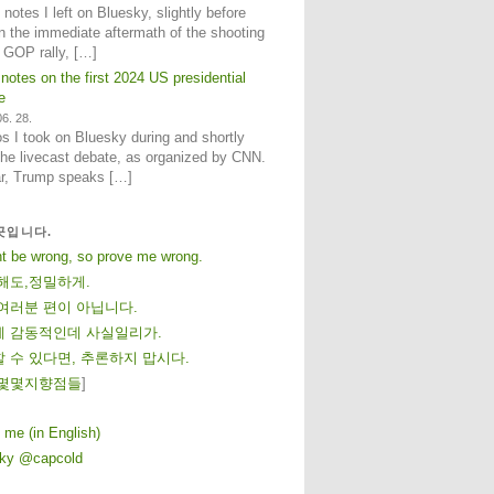
notes I left on Bluesky, slightly before
n the immediate aftermath of the shooting
e GOP rally, […]
 notes on the first 2024 US presidential
e
6. 28.
 I took on Bluesky during and shortly
 the livecast debate, as organized by CNN.
ar, Trump speaks […]
곳입니다.
ht be wrong, so prove me wrong.
해도,정밀하게.
여러분 편이 아닙니다.
 감동적인데 사실일리가.
 수 있다면, 추론하지 맙시다.
몇
몇
지
향
점
들
]
 me (in English)
sky @capcold