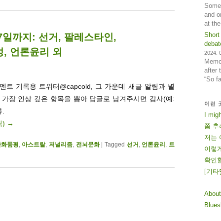
Some 
and o
at th
Short
17일까지: 선거, 팔레스타인,
debat
, 언론윤리 외
2024. 0
Memos
after
“So f
트 기록용 트위터@capcold, 그 가운데 새글 알림과 별
. 가장 인상 깊은 항목을 뽑아 답글로 남겨주시면 감사(예:
이런 
.
I mig
릭)
→
쫌 추
저는 
만화품평
,
아스트랄
,
저널리즘
,
전뇌문화
|
Tagged
선거
,
언론윤리
,
트
이렇게
확인할
[
기
타
About
Blue