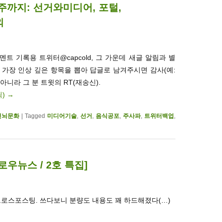
2주까지: 선거와미디어, 포털,
외
트 기록용 트위터@capcold, 그 가운데 새글 알림과 별
. 가장 인상 깊은 항목을 뽑아 답글로 남겨주시면 감사(예:
 아니라 그 분 트윗의 RT(재송신).
릭)
→
전뇌문화
|
Tagged
미디어기술
,
선거
,
음식공포
,
주사파
,
트위터백업
,
우뉴스 / 2호 특집]
크로스포스팅. 쓰다보니 분량도 내용도 꽤 하드해졌다(…)