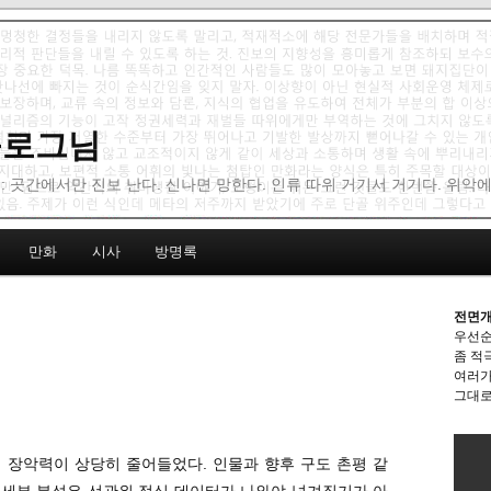
 블로그님
: 곳간에서만 진보 난다. 신나면 망한다. 인류 따위 거기서 거기다. 위악
만화
시사
방명록
전면개
우선순
좀 적
여러가
그대로
국회 장악력이 상당히 줄어들었다. 인물과 향후 구도 촌평 같
향 세부 분석은 선관위 정식 데이터가 나와야 넘겨짚기가 아