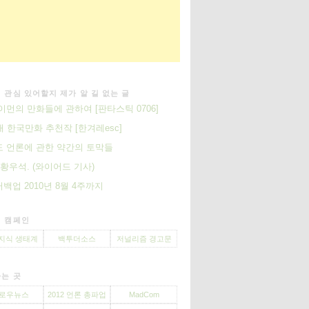
 관심 있어할지 제가 알 길 없는 글
이먼의 만화들에 관하여 [판타스틱 0706]
대 한국만화 추천작 [한겨레esc]
 언론에 관한 약간의 토막들
 황우석. (와이어드 기사)
백업 2010년 8월 4주까지
 캠페인
지식 생태계
백투더소스
저널리즘 경고문
는 곳
로우뉴스
2012 언론 총파업
MadCom