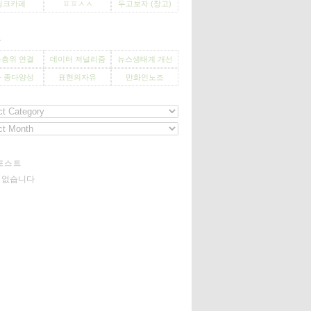
씽크카페
ㅍㅍㅅㅅ
두고보자 (창고)
사
층위 연결
데이터 저널리즘
뉴스생태계 개선
 종다양성
표현의자유
만화인노조
포스트
기 없습니다