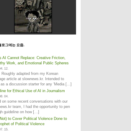
블로그에는 요즘.
s AI Cannot Replace: Creative Friction,
hy Work, and Emotional Public Spheres
4. 12.
: Roughly adapted from my Korean
age article at slownews.kr. Intended to
 as a discussion starter for any ‘Media […]
line for Ethical Use of AI in Journalism
8. 04.
 on some recent conversations with our
ews.kr team, I had the opportunity to pen
gh guideline on how […]
Not) to Cover Political Violence Done to
ophet of Political Violence
7. 15.