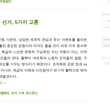
지역정치
관심
선거, 5가지 교훈
소통
만화
운동 가운데, 상당한 세계적 관심과 유사 이벤트를 불러온
 훨씬 중요한 운동이라 여겨도 좋을 것이 바로 미국 중서부
이 폭넓되 느슨한 문화적 구심력만 지닌 저항이 아닌, 지역
민들의 연대, 풀뿌리 네트웍과 노동자 조직들의 결합, 구
인기 
...인
제도를 가꾸는 방식이기 때문이다. 조직화된 관료 정권 vs
 아니라, 계급적 이해와 시민참여가 유기적 활력으로 엮여
재발견이다.
릭)
→
어캠페인
,
선거
,
시위
,
위스콘신