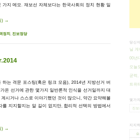
몇 가지 메모. 재보선 자체보다는 한국사회의 정치 현황 일
릭)
→
역정치
,
진보정당
당신이
닐 게
00년
2014
오늘도
굳럭,
 하는 격문 포스팅(혹은 링크 모음), 2014년 지방선거 버
트위터
다가온 선거에 관한 몇가지 일반론적 인식을 선거일까지 대
 계시거나 스스로 이야기했던 것이 많으니, 약간 요약해볼
몇가지
자를 지지할지는 알 길이 없지만, 합리적 선택의 방법에서
진보
지지하
릭)
→
슬