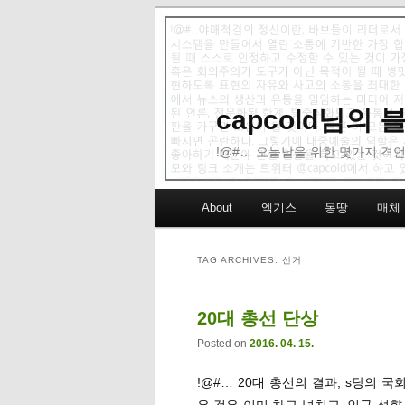
capcold님의
!@#… 오늘날을 위한 몇가지 격언
Main menu
About
엑기스
몽땅
매체
Skip to primary content
Skip to secondary content
TAG ARCHIVES:
선거
20대 총선 단상
Posted on
2016. 04. 15.
!@#… 20대 총선의 결과, s당의 
은 것은 이미 차고 넘치고, 인구 성