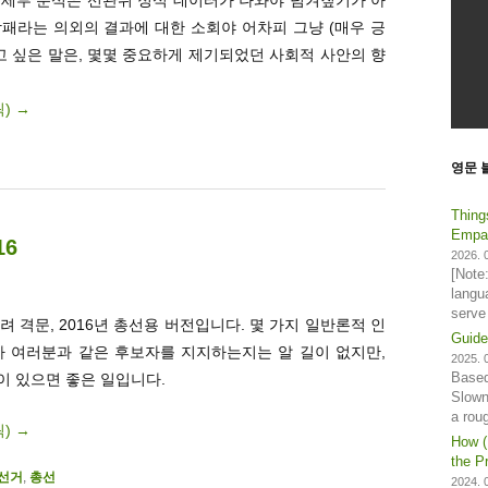
참패라는 의외의 결과에 대한 소회야 어차피 그냥 (매우 긍
고 싶은 말은, 몇몇 중요하게 제기되었던 사회적 사안의 향
릭)
→
영문 
Thing
Empat
16
2026. 0
[Note
langu
serve
려 격문, 2016년 총선용 버전입니다. 몇 가지 일반론적 인
Guide
가 여러분과 같은 후보자를 지지하는지는 알 길이 없지만,
2025. 0
Based
이 있으면 좋은 일입니다.
Slown
a rou
릭)
→
How (
the Pr
선거
,
총선
2024. 0