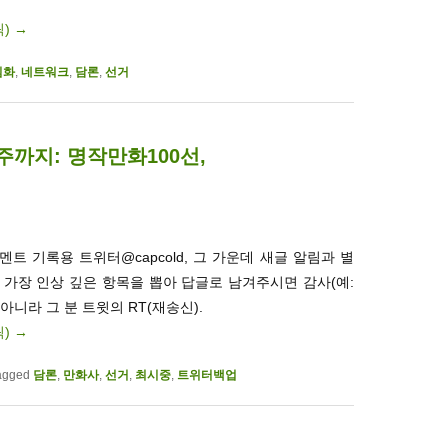
릭)
→
임화
,
네트워크
,
담론
,
선거
4주까지: 명작만화100선,
트 기록용 트위터@capcold, 그 가운데 새글 알림과 별
. 가장 인상 깊은 항목을 뽑아 답글로 남겨주시면 감사(예:
 아니라 그 분 트윗의 RT(재송신).
릭)
→
agged
담론
,
만화사
,
선거
,
최시중
,
트위터백업