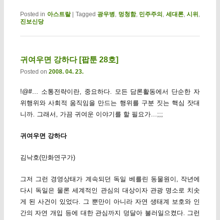
Posted in
아스트랄
|
Tagged
광우병
,
멍청함
,
민주주의
,
세대론
,
시위
,
진보신당
귀여우면 강하다 [팝툰 28호]
Posted on
2008. 04. 23.
!@#… 소통전략이란, 중요하다. 모든 담론활동에서 단순한 자
위행위와 사회적 움직임을 만드는 행위를 구분 짓는 핵심 잣대
니까. 그래서, 가끔 귀여운 이야기를 할 필요가…;;;
귀여우면 강하다
김낙호(만화연구가)
그저 그런 경영상태가 계속되던 독일 베를린 동물원이, 작년에
다시 독일은 물론 세계적인 관심의 대상이자 관광 명소로 치솟
게 된 사건이 있었다. 그 뿐만이 아니라 자연 생태계 보호와 인
간의 자연 개입 등에 대한 관심까지 덩달아 불러일으켰다. 그런