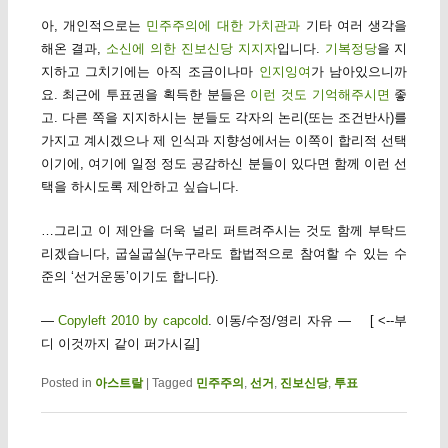
아, 개인적으로는
민주주의에 대한 가치관과
기타 여러 생각을
해온 결과,
소신에 의한 진보신당 지지자
입니다.
기복정당
을 지
지하고 그치기에는 아직 조금이나마
인지잉여
가 남아있으니까
요. 최근에 투표권을 획득한 분들은
이런 것도 기억해주시면
좋
고. 다른 쪽을 지지하시는 분들도 각자의 논리(또는 조건반사)를
가지고 계시겠으나 제 인식과 지향성에서는 이쪽이 합리적 선택
이기에, 여기에 일정 정도 공감하신 분들이 있다면 함께 이런 선
택을 하시도록 제안하고 싶습니다.
…그리고 이 제안을 더욱 널리 퍼트려주시는 것도 함께 부탁드
리겠습니다, 굽실굽실(누구라도 합법적으로 참여할 수 있는 수
준의 ‘선거운동’이기도 합니다).
—
Copyleft 2010 by capcold
. 이동/수정/영리 자유 — [ <--부
디 이것까지 같이 퍼가시길]
Posted in
아스트랄
|
Tagged
민주주의
,
선거
,
진보신당
,
투표