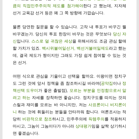
큼의 직접민주주의적 제도를 첨가해야
한다 고 했는데, 지자체
선거 교육감 선거 등은 꽤 그 쪽 방향에 가깝습니다.
물론 당연한 질문을 할 수 있습니다. 고작 내 투표가 바꾸긴 뭘
바꾸겠는가. 당신의 투표 한장이 바꾸는 것은 무엇보다
당신 자
신
입니다.
스스로 덜 귀찮은 세상
을 위해서라도 조금 관심 할애
할 가치가 있죠.
백시위불여일선거, 백선거불여일제도
라고 했는
데, 결국 제도가 짱이지만 그래도 가장 쉽게 참여할 수 있는 것
은 선거.
어떤 식으로 관심을 기울이고 선택을 할까요. 이왕이면 정치구
도 그런 것에 앞서 정책을 좀 참조하시길 바라며(
공약집
이나
정
책선택 도우미
가 좋은 출발점),
모르는 부분을 인정함으로서 알
려고 하는
자세를 장착하면 좋습니다. 정치구도를 따지는 것의
스릴과 재미를 모르는 바 아니지만, 저는
사표론이니 비지론이
니
하는 것에 휘둘리는 분들을 안타까워 합니다. 여론조사는 적
당히
비판적으로 참조
하시고, 민주주의에
득템주의
를 적용하지
마시고, 그놈이 그놈이다가 아니라
상대평가
임을 살짝 상기하시
면 좋겠습니다.