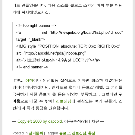
너도 만들었습니다. 다음 소스를 블로그 스킨의 마빡 부분 어딘
가에 복사해넣으시길.
<!– top right banner –>
<a href=”http://newjinbo.org/board/list.php?id=ucc”
target=”_blank”>
<IMG style=”POSITION: absolute; TOP: 0px; RIGHT: 0px;”
src=”http://capcold.net/pds/jinboba.png”
alt=”기호13번 진보신당 4.9총선 UCC극장”></a>
<!– end banner –>
!@#…
정책
이나 의정활동 실적으로 치자면 최소한 제2야당은
되어야 마땅하겠지만, 인지도로 쳤더니 듣보잡 레벨. 그 괴리를
극복하기 위한 홍보에 쓸 돈은 당연히 부족하고… 그렇다면
귀
여움
으로 메꿀 수 밖에!
진보신당
에 관심있는 여러 분들의, 스
킨/배너 폭격 동참을 권유합니다.
—
Copyleft 2008 by capcold
. 이동/수정/영리 자유 —
Posted in
전뇌문화
|
Tagged
블로그
,
진보신당
,
총선