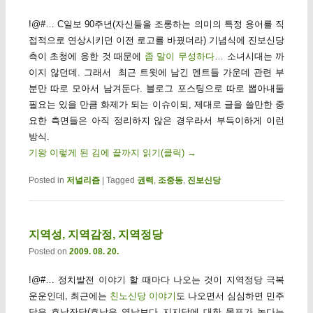
!@#… C일보 90주년(자신들을 조롱하는 의미의 특정 용어를 직
접적으로 연상시키던 이전 로고를 바꿨더라) 기념식에 진보신당
측이 초청에 응한 것 때문에
좀 말이 무성하다
… 소녀시대는 까
이지 않던데. 그래서 최근 트윗에 남긴 멘트들 가운데 관련 부
분만 따로 모아서 남겨둔다. 블로그 포스팅으로 따로 뽑아내둘
필요는 있을 만큼 화제가 되는 이슈이되, 제대로 글을 쓸만한 중
요한 측면들은 아직 정리하지 않은 경우라서 부득이하게 이런
방식.
기왕 이렇게 된 김에 끝까지 읽기(클릭)
→
Posted in
저널리즘
|
Tagged
권력
,
조중동
,
진보신당
지역성, 지역감정, 지역정당
Posted on
2009. 08. 20.
!@#… 정치발전 이야기 할 때마다 나오는 것이 지역정당 극복
운운인데, 최근에는
친노신당 이야기
도 나오면서 심심하면 민주
당은 호남잔당(호남은 영남보다 지지당에 대한 몰표가 높다는