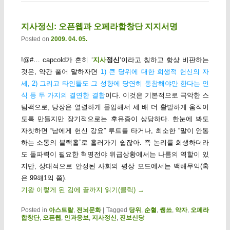
지사정신: 오픈웹과 오페라합창단 지지서명
Posted on
2009. 04. 05.
!@#… capcold가 흔히 ‘
지사
정신
‘이라고 칭하고 항상 비판하는
것은, 약간 풀어 말하자면
1) 큰 당위에 대한 희생적 헌신의 자
세, 2) 그리고 타인들도 그 성향에 당연히 동참해야만 한다는 인
식 등 두 가지의 결연한 결합
이다. 이것은 기본적으로 극악한 스
팀팩으로, 당장은 열렬하게 몰입해서 세 배 더 활발하게 움직이
도록 만들지만 장기적으로는 후유증이 상당하다. 한눈에 봐도
자칫하면 “남에게 헌신 강요” 루트를 타거나, 최소한 “말이 안통
하는 소통의 블랙홀”로 흘러가기 쉽잖아. 즉 논리를 희생하더라
도 돌파력이 필요한 혁명전야 위급상황에서는 나름의 역할이 있
지만, 상대적으로 안정된 사회의 평상 모드에서는 백해무익(혹
은 99해1익 쯤).
기왕 이렇게 된 김에 끝까지 읽기(클릭)
→
Posted in
아스트랄
,
전뇌문화
|
Tagged
당위
,
순혈
,
쌩쑈
,
약자
,
오페라
합창단
,
오픈웹
,
인과응보
,
지사정신
,
진보신당