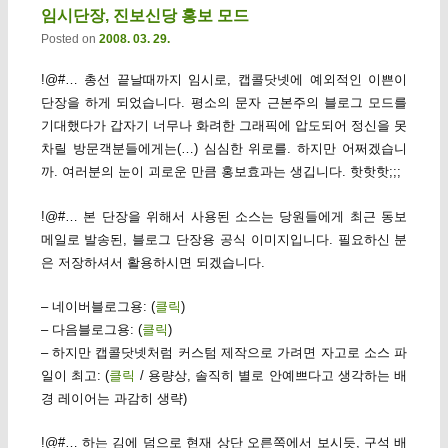
임시단장, 진보신당 홍보 모드
Posted on
2008. 03. 29.
!@#… 총선 끝날때까지 임시로, 캡콜닷넷에 예외적인 이쁜이
단장을 하게 되었습니다. 평소의 문자 근본주의 블로그 모드를
기대했다가 갑자기 너무나 화려한 그래픽에 압도되어 정신을 못
차릴 방문객분들에게는(…) 심심한 위로를. 하지만 어쩌겠습니
까. 여러분의 눈이 괴로운 만큼 홍보효과는 생깁니다. 핫핫핫;;;
!@#… 본 단장을 위해서 사용된 소스는 당원들에게 최근 동보
메일로 발송된, 블로그 단장용 공식 이미지입니다. 필요하신 분
은 저장하셔서 활용하시면 되겠습니다.
– 네이버블로그용: (
클릭
)
– 다음블로그용: (
클릭
)
– 하지만 캡콜닷넷처럼 커스텀 제작으로 가려면 자고로 소스 파
일이 최고: (
클릭
/ 용량상, 솔직히 별로 안예쁘다고 생각하는 배
경 레이어는 과감히 생략)
!@#… 하는 김에 덤으로 현재 상단 오른쪽에서 보시듯, 구석 배