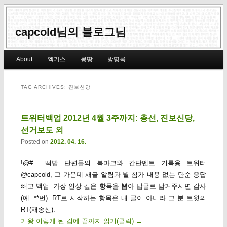
capcold님의 블로그님
Main menu
About
엑기스
몽땅
방명록
Skip to primary content
Skip to secondary content
TAG ARCHIVES:
진보신당
트위터백업 2012년 4월 3주까지: 총선, 진보신당,
선거보도 외
Posted on
2012. 04. 16.
!@#… 떡밥 단편들의 북마크와 간단멘트 기록용 트위터
@capcold, 그 가운데 새글 알림과 별 첨가 내용 없는 단순 응답
빼고 백업. 가장 인상 깊은 항목을 뽑아 답글로 남겨주시면 감사
(예: **번). RT로 시작하는 항목은 내 글이 아니라 그 분 트윗의
RT(재송신).
기왕 이렇게 된 김에 끝까지 읽기(클릭)
→