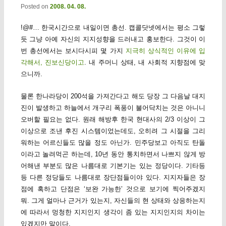
Posted on
2008. 04. 08.
!@#… 한국시간으로 내일이면 총선. 캡콜닷넷에서는 평소 그렇
듯 그냥 아예 자신의 지지성향을 드러내고 홍보한다. 그것이 이
번 총선에서는 보시다시피 몇 가지
지극히 상식적인 이유에 입
각해서, 진보신당이고
. 내 주머니 상태, 내 사회적 지향점에 맞
으니까.
물론 한나라당이 200석을 가져간다고 해도 당장 그 다음날 대지
진이 발생하고 하늘에서 개구리 폭풍이 불어닥치는 것은 아니니
오버할 필요는 없다. 원래 해방후 한국 현대사의 2/3 이상이 그
이상으로 조낸 후진 시스템이었는데도, 오히려 그 시절을 그리
워하는 어르신들도 많을 정도 아닌가. 민주당보고 아직도 탄돌
이라고 놀려먹곤 하는데, 10년 동안 통치하면서 나쁘지 않게 방
어해낸 부분도 많은 나름대로 기본기는 있는 정당이다. 기타등
등 다른 정당들도 나름대로 장단점들이야 있다. 지지자들은 장
점에 혹하고 단점은 ‘보완 가능한’ 것으로 보기에 찍어주겠지
뭐. 그게 얼마나 근거가 있는지, 자신들의 현 상태와 상응하는지
에 따라서 멍청한 지지인지 생각이 좀 있는 지지인지의 차이는
있겠지만 말이다.