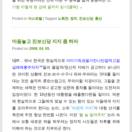
을 위한 유능이라는 전혀 다른 두 종목을 쉽게 혼동하는 것.
기왕 이렇게 된 김에 끝까지 읽기(클릭)
→
Posted in
아스트랄
|
Tagged
노회찬
,
정치
,
진보신당
,
총선
마음놓고 진보신당 지지 좀 하자
Posted on
2008. 04. 05.
!@#… 워낙 한국은 현실적으로
이미기득권을가진나만잘먹고잘
살래메롱주의자™
들의 물질적/정신적 지배가 공고하다 보니(이
런 괴이한 상황에 진보-보수-수구나 좌파-우파라는 잣대를 들이
대는 것은 솔직히 혼란스럽고도 무의미할 지경이다), 그들을 견
제하는 세력은 언제나 공고한 성문에 충차를 들이대는 도전자의
입장이었다. 한 10년동안 대통령을 배출했다한들 말이다. 덕분
에 현실적으로 그들에게 맞설 수 있는 힘이 있는 이들에게 지지
를 모아주어야 한다는 논리, 소위 ‘
비판적 지지
‘가 대형 선거를
목전에 두면 항상 한번쯤 나온다. 이런 ‘
될 놈 밀어주자
‘ 논리 속
에서 보통 새로운 싹을 틔우려는 정치적 시도들은 차후를 위해
미뤄야 하는 것으로 치부되곤 한다.