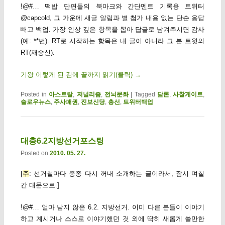
!@#… 떡밥 단편들의 북마크와 간단멘트 기록용 트위터
@capcold, 그 가운데 새글 알림과 별 첨가 내용 없는 단순 응답
빼고 백업. 가장 인상 깊은 항목을 뽑아 답글로 남겨주시면 감사
(예: **번). RT로 시작하는 항목은 내 글이 아니라 그 분 트윗의
RT(재송신).
기왕 이렇게 된 김에 끝까지 읽기(클릭)
→
Posted in
아스트랄
,
저널리즘
,
전뇌문화
|
Tagged
담론
,
사찰게이트
,
슬로우뉴스
,
주사패권
,
진보신당
,
총선
,
트위터백업
대충6.2지방선거포스팅
Posted on
2010. 05. 27.
[
주
: 선거철마다 종종 다시 꺼내 소개하는 글이라서, 잠시 며칠
간 대문으로.]
!@#… 얼마 남지 않은 6.2. 지방선거. 이미 다른 분들이 이야기
하고 계시거나 스스로 이야기했던 것 외에 딱히 새롭게 쓸만한