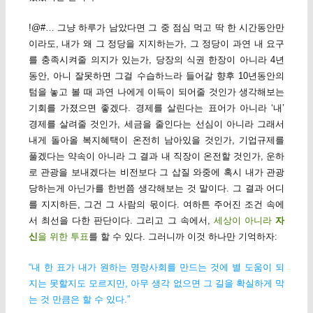
!@#… 그냥 하루가 남았다면 그 중 점심 먹고 딱 한 시간동안만
이라도, 내가 왜 그 정당을 지지하는가, 그 정당이 과연 내 요구
를 충족시켜줄 의지가 있는가, 당장의 식권 한장이 아니라 4년
동안, 아니 잘못하면 그걸 수습하느라 들어갈 향후 10년동안의
텀을 놓고 볼 때 과연 나에게 이득이 되어줄 것인가 생각해보는
기회를 가졌으면 좋겠다. 경제를 살린다는 표어가 아니라 ‘내’
경제를 살려줄 것인가, 세금을 줄인다는 선심이 아니라 그래서
내게 돌아올 복지혜택이 온전히 남아있을 것인가, 기업규제를
풀겠다는 약속이 아니라 그 결과 내 직장이 온전할 것인가, 운하
로 관광을 보내겠다는 비전보다 그 삽질 와중에 혹시 내가 관광
당하는게 아닌가를 한번쯤 생각해보는 것 말이다. 그 결과 어디
를 지지하든, 그건 그 사람의 몫이다. 여하튼 주어진 조건 속에
서 최선을 다한 판단이다. 그리고 그 속에서,
세상이 아니라
자
신
을 위한 투표
를 할 수 있다. 그러니까 이것 하나만 기억하자:
“내 한 표가 내가 원하는 명랑사회를 만드는 것에 별 도움이 되
지는 못할지도 모르지만, 아무 생각 없으면 그 길을 확실하게 막
는 것 만큼은 할 수 있다.”