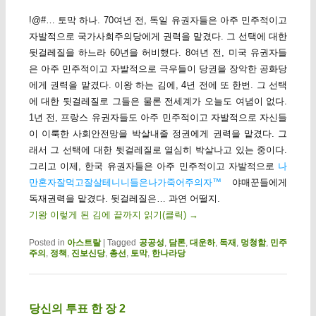
!@#… 토막 하나. 70여년 전, 독일 유권자들은 아주 민주적이고
자발적으로 국가사회주의당에게 권력을 맡겼다. 그 선택에 대한
뒷걸레질을 하느라 60년을 허비했다. 8여년 전, 미국 유권자들
은 아주 민주적이고 자발적으로 극우들이 당권을 장악한 공화당
에게 권력을 맡겼다. 이왕 하는 김에, 4년 전에 또 한번. 그 선택
에 대한 뒷걸레질로 그들은 물론 전세계가 오늘도 여념이 없다.
1년 전, 프랑스 유권자들도 아주 민주적이고 자발적으로 자신들
이 이룩한 사회안전망을 박살내줄 정권에게 권력을 맡겼다. 그
래서 그 선택에 대한 뒷걸레질로 열심히 박살나고 있는 중이다.
그리고 이제, 한국 유권자들은 아주 민주적이고 자발적으로
나
만혼자잘먹고잘살테니니들은나가죽어주의자™
야매꾼들에게
독재권력을 맡겼다. 뒷걸레질은… 과연 어떨지.
기왕 이렇게 된 김에 끝까지 읽기(클릭)
→
Posted in
아스트랄
|
Tagged
공공성
,
담론
,
대운하
,
독재
,
멍청함
,
민주
주의
,
정책
,
진보신당
,
총선
,
토막
,
한나라당
당신의 투표 한 장 2