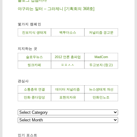
블로그 접습니다
야구라는 일터 – 그라제니 [기획회의 368호]
몇가지 캠페인
진보지식 생태계
백투더소스
저널리즘 경고문
지지하는 곳
슬로우뉴스
2012 언론 총파업
MadCom
씽크카페
ㅍㅍㅅㅅ
두고보자 (창고)
관심사
소통층위 연결
데이터 저널리즘
뉴스생태계 개선
만화 종다양성
표현의자유
만화인노조
인기 포스트