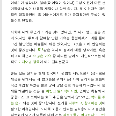
이야기가 생각나지 않아(즉 여력이 없어서) 그냥 이전에 다른 선
거들에서 썼던 내용들 재탕이나 할까 합니다. 뭐 이런저런 개인
적인 생각들인데, 혹 여러분에게도 뭔가 공감될만한 구석이 있
을수도 있겠죠.
사회에 대해 무언가 바라는 것이 있다면, 즉 내가 얻고 싶은 것
이 있다면, 투표에 참여할 만한 이유는 충분하겠죠. 예를 들어
그간 불만있는 이슈들이 뭐든 있었다면 그것을 표에 반영하는
것이 좋겠습니다.
518
같은 역사적 정의에 대한 생각이든, 혹은
비교적 최근의
수많은 이슈
중 하나든 말이죠. 개인적으로는 아
직도
미디어법 정국
이 이가 갈리는군요.
좋든 싫든 선거는 현재 한국에서 평범한 시민으로서 (정의로운
세상을 위해서든 내 밥그릇을 위해서든) 사회 굴러가는 흐름에
직접 개입할 수있는 별로 많지 않은 경로 가운데 하나입니다. 문
제를 해결하는 것은 늘
어렵고 일시적이지만
, 안하면 확실히 시
궁창이죠. 표 토해내는 호구 취급을 당하지 않으려면,
먹이를 주
는 손
이 되는 것이 중요합니다. 선거를
자주하고, 참여하는 것
이
필요한 이유입니다. 도대체 소통이 안되는 권력층이라고 불만을
터트렸던 몇년전 여론에 대해 저는
직접소통이 필요하다면 그만