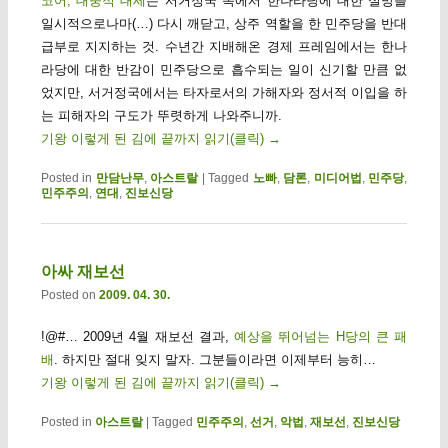
코어, 대중적 대세
는 서거정국 속에서 한나라당에 대한 실망을
일시적으로나마(…) 다시 깨닫고, 상주 역할을 한 민주당을 반대
급부로 지지하는 것. 수년간 지배해온 경제 프레임에서는 한나
라당에 대한 반감이 민주당으로 흡수되는 일이 신기할 만큼 없
었지만, 서거정국에서는 타자로서의 가해자와 정서적 이입을 하
는 피해자의 구도가 뚜렷하게 나와주니까.
기왕 이렇게 된 김에 끝까지 읽기(클릭)
→
Posted in
만담난무
,
아스트랄
|
Tagged
노빠
,
담론
,
미디어법
,
민주당
,
민주주의
,
연대
,
진보신당
아싸 재보선
Posted on
2009. 04. 30.
!@#… 2009년 4월 재보선 결과,
예상을 뛰어넘는 H당의 큰 패
배
. 하지만 절대 잊지 말자. 그분들이라면 이제부터 능히…
기왕 이렇게 된 김에 끝까지 읽기(클릭)
→
Posted in
아스트랄
|
Tagged
민주주의
,
선거
,
악법
,
재보선
,
진보신당