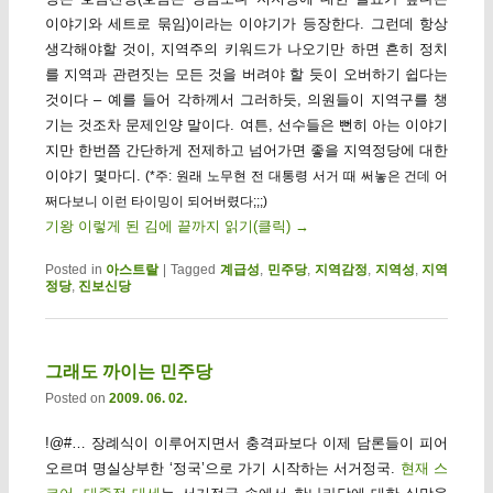
이야기와 세트로 묶임)이라는 이야기가 등장한다. 그런데 항상
생각해야할 것이, 지역주의 키워드가 나오기만 하면 흔히 정치
를 지역과 관련짓는 모든 것을 버려야 할 듯이 오버하기 쉽다는
것이다 – 예를 들어 각하께서 그러하듯, 의원들이 지역구를 챙
기는 것조차 문제인양 말이다. 여튼, 선수들은 뻔히 아는 이야기
지만 한번쯤 간단하게 전제하고 넘어가면 좋을 지역정당에 대한
이야기 몇마디.
(*주: 원래 노무현 전 대통령 서거 때 써놓은 건데 어
쩌다보니 이런 타이밍이 되어버렸다;;;)
기왕 이렇게 된 김에 끝까지 읽기(클릭)
→
Posted in
아스트랄
|
Tagged
계급성
,
민주당
,
지역감정
,
지역성
,
지역
정당
,
진보신당
그래도 까이는 민주당
Posted on
2009. 06. 02.
!@#… 장례식이 이루어지면서 충격파보다 이제 담론들이 피어
오르며 명실상부한 ‘정국’으로 가기 시작하는 서거정국.
현재 스