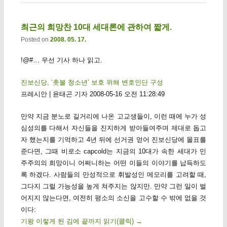
최근의 희망찬 10대 세대론에 관하여 짧게.
Posted on
2008. 05. 17.
!@#… 우선 기사 하나 읽고.
진보신당, ‘촛불 청소년’ 보호 위해 변호인단 구성
프레시안 | 윤태곤 기자 2008-05-16 오전 11:28:49
만약 지금 분노로 길거리에 나온 고교생들이, 이런 때에 누가 성
심성의를 다해서 자신들을 진지하게 받아들여주며 제대로 돕고
자 했는지를 기억하고 4년 뒤에 선거권 얻어 진보신당에 몰표를
준다면, 그때 비로소 capcold는 지금의 10대가 속한 세대가 민
주주의의 희망이니 어쩌니하는 어떤 이들의 이야기를 납득하도
록 하겠다. 사람들의 만성적으로 휘발성인 메모리를 고려할 때,
그다지 그럴 가능성을 높게 쳐주지는 않지만. 만약 그런 일이 벌
어지지 않는다면, 여전히 평소의 소신을 고수할 수 밖에 없을 것
이다:
기왕 이렇게 된 김에 끝까지 읽기(클릭)
→