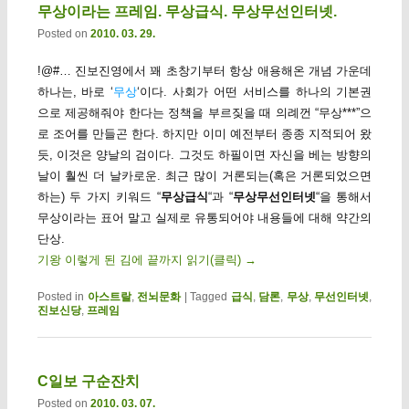
무상이라는 프레임. 무상급식. 무상무선인터넷.
Posted on
2010. 03. 29.
!@#… 진보진영에서 꽤 초창기부터 항상 애용해온 개념 가운데
하나는, 바로 ‘
무상
‘이다. 사회가 어떤 서비스를 하나의 기본권
으로 제공해줘야 한다는 정책을 부르짖을 때 의례껀 “무상***”으
로 조어를 만들곤 한다. 하지만 이미 예전부터 종종 지적되어 왔
듯, 이것은 양날의 검이다. 그것도 하필이면 자신을 베는 방향의
날이 훨씬 더 날카로운. 최근 많이 거론되는(혹은 거론되었으면
하는) 두 가지 키워드 “
무상급식
“과 “
무상무선인터넷
“을 통해서
무상이라는 표어 말고 실제로 유통되어야 내용들에 대해 약간의
단상.
기왕 이렇게 된 김에 끝까지 읽기(클릭)
→
Posted in
아스트랄
,
전뇌문화
|
Tagged
급식
,
담론
,
무상
,
무선인터넷
,
진보신당
,
프레임
C일보 구순잔치
Posted on
2010. 03. 07.