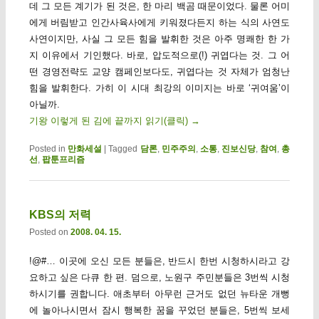
데 그 모든 계기가 된 것은, 한 마리 백곰 때문이었다. 물론 어미
에게 버림받고 인간사육사에게 키워졌다든지 하는 식의 사연도
사연이지만, 사실 그 모든 힘을 발휘한 것은 아주 명쾌한 한 가
지 이유에서 기인했다. 바로, 압도적으로(!) 귀엽다는 것. 그 어
떤 경영전략도 교양 캠페인보다도, 귀엽다는 것 자체가 엄청난
힘을 발휘한다. 가히 이 시대 최강의 이미지는 바로 ‘귀여움’이
아닐까.
기왕 이렇게 된 김에 끝까지 읽기(클릭)
→
Posted in
만화세설
|
Tagged
담론
,
민주주의
,
소통
,
진보신당
,
참여
,
총
선
,
팝툰프리즘
KBS의 저력
Posted on
2008. 04. 15.
!@#… 이곳에 오신 모든 분들은, 반드시 한번 시청하시라고 강
요하고 싶은 다큐 한 편. 덤으로, 노원구 주민분들은 3번씩 시청
하시기를 권합니다. 애초부터 아무런 근거도 없던 뉴타운 개뻥
에 놀아나시면서 잠시 행복한 꿈을 꾸었던 분들은, 5번씩 보세