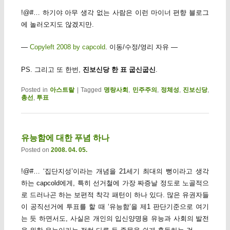
!@#… 하기야 아무 생각 없는 사람은 이런 마이너 편향 블로그
에 놀러오지도 않겠지만.
—
Copyleft 2008 by capcold
. 이동/수정/영리 자유 —
PS. 그리고 또 한번,
진보신당 한 표 굽신굽신
.
Posted in
아스트랄
|
Tagged
명랑사회
,
민주주의
,
정체성
,
진보신당
,
총선
,
투표
유능함에 대한 푸념 하나
Posted on
2008. 04. 05.
!@#… ‘집단지성’이라는 개념을 21세기 최대의 뻥이라고 생각
하는 capcold에게, 특히 선거철에 가장 짜증날 정도로 노골적으
로 드러나곤 하는 보편적 착각 패턴이 하나 있다. 많은 유권자들
이 공직선거에 투표를 할 때 ‘유능함’을 제1 판단기준으로 여기
는 듯 하면서도, 사실은 개인의 입신양명용 유능과 사회의 발전