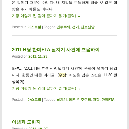
은 것이기 때문이 아니다. 내 지갑을 두둑하게 해줄 것 같은 희
망을 주기 때문도 아니다.
기왕 이렇게 된 김에 끝까지 읽기(클릭)
→
Posted in
아스트랄
|
Tagged
민주주의
,
선거
,
진보신당
2011 H당 한미FTA 날치기 사건에 즈음하여.
Posted on
2011. 11. 23.
!@#… ‘2011 H당 한미FTA 날치기 사건’에 관하여 몇마디 남깁
니다. 한동안 대문 머리글. (
수정
: 애도용 검은 스킨은 11.30.원
상복귀)
기왕 이렇게 된 김에 끝까지 읽기(클릭)
→
Posted in
아스트랄
|
Tagged
날치기
,
담론
,
민주주의
,
저항
,
한미FTA
이념과 도화지
Posted on
2011. 10. 27.