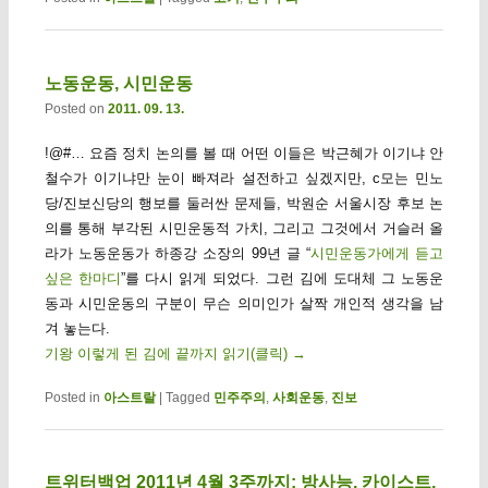
노동운동, 시민운동
Posted on
2011. 09. 13.
!@#… 요즘 정치 논의를 볼 때 어떤 이들은 박근혜가 이기냐 안
철수가 이기냐만 눈이 빠져라 설전하고 싶겠지만, c모는 민노
당/진보신당의 행보를 둘러싼 문제들, 박원순 서울시장 후보 논
의를 통해 부각된 시민운동적 가치, 그리고 그것에서 거슬러 올
라가 노동운동가 하종강 소장의 99년 글 “
시민운동가에게 듣고
싶은 한마디
”를 다시 읽게 되었다. 그런 김에 도대체 그 노동운
동과 시민운동의 구분이 무슨 의미인가 살짝 개인적 생각을 남
겨 놓는다.
기왕 이렇게 된 김에 끝까지 읽기(클릭)
→
Posted in
아스트랄
|
Tagged
민주주의
,
사회운동
,
진보
트위터백업 2011년 4월 3주까지: 방사능, 카이스트,