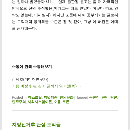
는 얼마나 밟혔을까 OTL – 실제 출판될 원고는 좀 더 자극적인
방식으로 전면 수정했음(이라고는 해도 받았다 어떻다 따로 연
락도 없는데, 어찌될지). 하지만 소통에 대해 공부시키는 글로써
는 그럭저럭 공개해둘 수준은 될 것 같아, 그냥 이 버전은 이대
로 공개해둔다.
소통에 관해 소통해보기
김낙호(미디어연구가)
기왕 이렇게 된 김에 끝까지 읽기(클릭)
→
Posted in
아스트랄
,
저널리즘
,
전뇌문화
|
Tagged
공론장
,
규범
,
담론
,
민주주의
,
사회시스템이론
,
소통
,
토론
지방선거후 단상 토막들