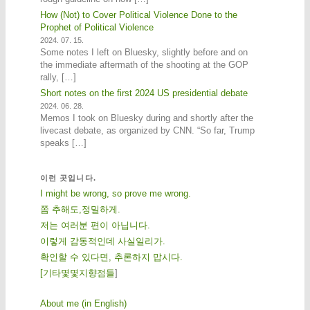
How (Not) to Cover Political Violence Done to the
Prophet of Political Violence
2024. 07. 15.
Some notes I left on Bluesky, slightly before and on
the immediate aftermath of the shooting at the GOP
rally, […]
Short notes on the first 2024 US presidential debate
2024. 06. 28.
Memos I took on Bluesky during and shortly after the
livecast debate, as organized by CNN. “So far, Trump
speaks […]
이런 곳입니다.
I might be wrong, so prove me wrong.
쫌 추해도,정밀하게.
저는 여러분 편이 아닙니다.
이렇게 감동적인데 사실일리가.
확인할 수 있다면, 추론하지 맙시다.
[
기
타
몇
몇
지
향
점
들
]
About me (in English)