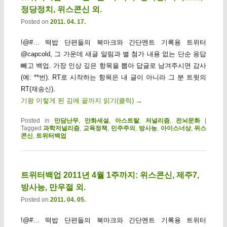
정당정치, 위스콘신 외.
Posted on
2011. 04. 17.
!@#… 떡밥 단편들의 북마크와 간단멘트 기록용 트위터
@capcold, 그 가운데 새글 알림과 별 첨가 내용 없는 단순 응답
빼고 백업. 가장 인상 깊은 항목을 뽑아 답글로 남겨주시면 감사
(예: **번). RT로 시작하는 항목은 내 글이 아니라 그 분 트윗의
RT(재송신).
기왕 이렇게 된 김에 끝까지 읽기(클릭)
→
Posted in
만담난무
,
만화세설
,
아스트랄
,
저널리즘
,
전뇌문화
|
Tagged
과학저널리즘
,
교육정책
,
민주주의
,
방사능
,
아이스너상
,
위스
콘신
,
트위터백업
트위터백업 2011년 4월 1주까지: 위스콘신, 제주7,
방사능, 만우절 외.
Posted on
2011. 04. 05.
!@#… 떡밥 단편들의 북마크와 간단멘트 기록용 트위터