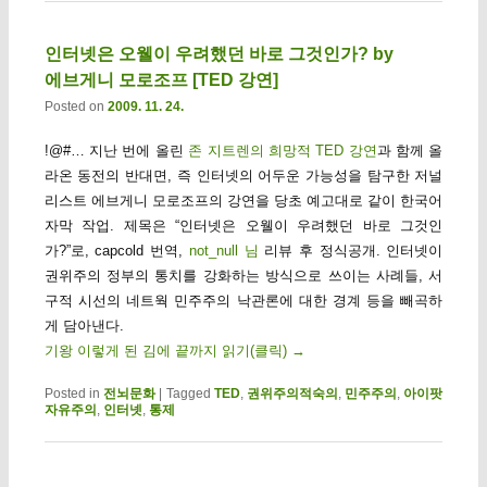
인터넷은 오웰이 우려했던 바로 그것인가? by
에브게니 모로조프 [TED 강연]
Posted on
2009. 11. 24.
!@#… 지난 번에 올린
존 지트렌의 희망적 TED 강연
과 함께 올
라온 동전의 반대면, 즉 인터넷의 어두운 가능성을 탐구한 저널
리스트 에브게니 모로조프의 강연을 당초 예고대로 같이 한국어
자막 작업. 제목은 “인터넷은 오웰이 우려했던 바로 그것인
가?”로, capcold 번역,
not_null 님
리뷰 후 정식공개. 인터넷이
권위주의 정부의 통치를 강화하는 방식으로 쓰이는 사례들, 서
구적 시선의 네트웍 민주주의 낙관론에 대한 경계 등을 빼곡하
게 담아낸다.
기왕 이렇게 된 김에 끝까지 읽기(클릭)
→
Posted in
전뇌문화
|
Tagged
TED
,
권위주의적숙의
,
민주주의
,
아이팟
자유주의
,
인터넷
,
통제