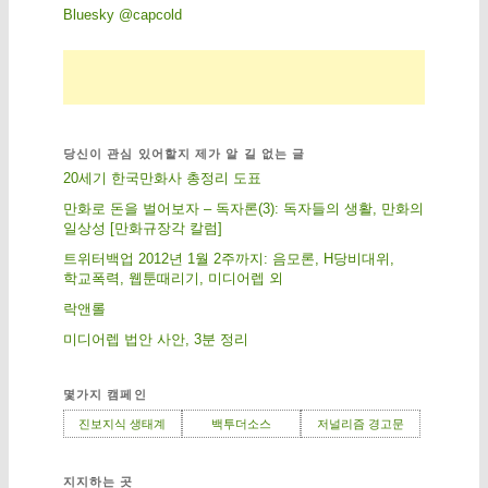
Bluesky @capcold
당신이 관심 있어할지 제가 알 길 없는 글
20세기 한국만화사 총정리 도표
만화로 돈을 벌어보자 – 독자론(3): 독자들의 생활, 만화의
일상성 [만화규장각 칼럼]
트위터백업 2012년 1월 2주까지: 음모론, H당비대위,
학교폭력, 웹툰때리기, 미디어렙 외
락앤롤
미디어렙 법안 사안, 3분 정리
몇가지 캠페인
진보지식 생태계
백투더소스
저널리즘 경고문
지지하는 곳