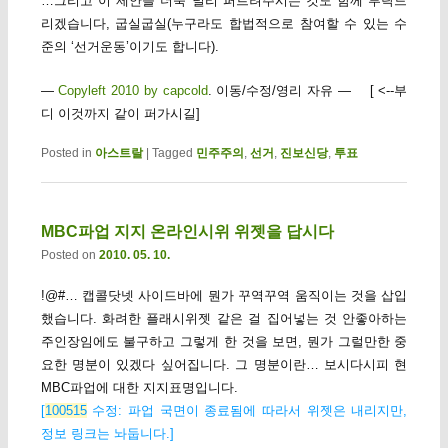
…그리고 이 제안을 더욱 널리 퍼트려주시는 것도 함께 부탁드
리겠습니다, 굽실굽실(누구라도 합법적으로 참여할 수 있는 수
준의 ‘선거운동’이기도 합니다).
—
Copyleft 2010 by capcold
. 이동/수정/영리 자유 — [ <--부
디 이것까지 같이 퍼가시길]
Posted in
아스트랄
|
Tagged
민주주의
,
선거
,
진보신당
,
투표
MBC파업 지지 온라인시위 위젯을 답시다
Posted on
2010. 05. 10.
!@#… 캡콜닷넷 사이드바에 뭔가 꾸역꾸역 움직이는 것을 삽입
했습니다. 화려한 플래시위젯 같은 걸 집어넣는 것 안좋아하는
주인장임에도 불구하고 그렇게 한 것을 보면, 뭔가 그럴만한 중
요한 명분이 있겠다 싶어집니다. 그 명분이란… 보시다시피 현
MBC파업에 대한 지지표명입니다.
[
100515
수정: 파업 국면이 종료됨에 따라서 위젯은 내리지만,
정보 링크는 놔둡니다.]