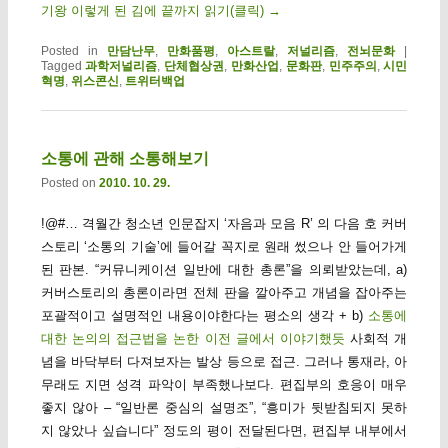
기왕 이렇게 된 김에 끝까지 읽기(클릭)
→
Posted in
만담난무
,
만화품평
,
아스트랄
,
저널리즘
,
전뇌문화
|
Tagged
과학저널리즘
,
단체협상권
,
만화산업
,
문화판
,
민주주의
,
시민
혁명
,
위스콘신
,
트위터백업
소통에 관해 소통해보기
Posted on
2010. 10. 29.
!@#… 격월간 청소년 인문잡지 ‘자음과 모음 R’ 의 다음 호 커버
스토리 ‘소통의 기술’에 들어갈 꼭지로 원래 썼으나 안 들어가게
된 판본. “커뮤니케이션 일반에 대한 총론”을 의뢰받았는데, a)
커버스토리의 총론이라면 전체 판을 깔아주고 개념을 잡아주는
포괄적이고 설명적인 내용이야한다는 평소의 생각 + b)
소통에
대한 논의의 접근법을 논한 이전 글에서 이야기했듯
사회적 개
념을 바닥부터 다져보자는 발상 등으로 접근. 그러나 통재라, 아
무래도 지면 성격 파악이 부족했나보다. 편집부의 호응이 매우
좋지 않아 – “일반론 중심의 설명조”, “흥미가 뒷받침되지 못하
지 않았나 싶습니다” 정도의 평이 전달된다면, 편집부 내부에서