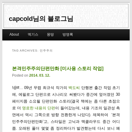
capcold님의 블로그님
Main menu
About
엑기스
몽땅
방명록
Skip to primary content
Skip to secondary content
TAG ARCHIVES:
민주주의
본격민주주의단편만화 [미사용 스토리 작업]
Posted on
2014. 03. 12.
!@#… 09년 무렵 최규석 작가의
백도씨
단행본 출간 작업 초기
에, 에필로그 단편으로 시나리오 써봤다가 중간에 엎어졌던 30
페이지쯤 소요될 단편만화 스토리(결국 책에는 좀 다른 초점으
로 더
명료한 내용의 단편
이 들어갔는데, 내용 기조의 일관성 측
면에서 역시 그쪽으로 방향 전환한게 나았다). 제목하여 ‘본격
민주주의단편만화’고, 스타일은 고닉과 맥클라우드 중간 어디
쯤. 오래된 폴더 몇몇 좀 정리하다가 발견했는데 다시 보니 꽤