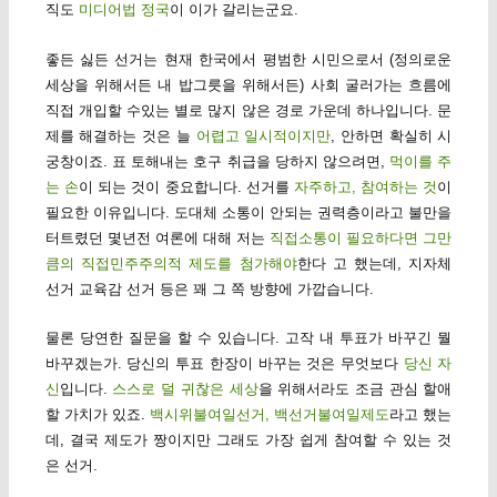
직도
미디어법 정국
이 이가 갈리는군요.
좋든 싫든 선거는 현재 한국에서 평범한 시민으로서 (정의로운
세상을 위해서든 내 밥그릇을 위해서든) 사회 굴러가는 흐름에
직접 개입할 수있는 별로 많지 않은 경로 가운데 하나입니다. 문
제를 해결하는 것은 늘
어렵고 일시적이지만
, 안하면 확실히 시
궁창이죠. 표 토해내는 호구 취급을 당하지 않으려면,
먹이를 주
는 손
이 되는 것이 중요합니다. 선거를
자주하고, 참여하는 것
이
필요한 이유입니다. 도대체 소통이 안되는 권력층이라고 불만을
터트렸던 몇년전 여론에 대해 저는
직접소통이 필요하다면 그만
큼의 직접민주주의적 제도를 첨가해야
한다 고 했는데, 지자체
선거 교육감 선거 등은 꽤 그 쪽 방향에 가깝습니다.
물론 당연한 질문을 할 수 있습니다. 고작 내 투표가 바꾸긴 뭘
바꾸겠는가. 당신의 투표 한장이 바꾸는 것은 무엇보다
당신 자
신
입니다.
스스로 덜 귀찮은 세상
을 위해서라도 조금 관심 할애
할 가치가 있죠.
백시위불여일선거, 백선거불여일제도
라고 했는
데, 결국 제도가 짱이지만 그래도 가장 쉽게 참여할 수 있는 것
은 선거.