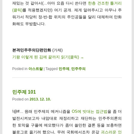
재밌는 것 같아서(…아마 요즘 다시 쓴다면
한층 건조한 틀거리
(클릭)
를 적용했겠지만) 여기 공개. 제게 알려주시고 아무나 주
워가서 적당히 정-반-합 위치의 주인공들을 달리 대체하여 만화
화해도 무방합니다.
본격민주주의단편만화
(가제)
기왕 이렇게 된 김에 끝까지 읽기(클릭)
→
Posted in
아스트랄
|
Tagged
민주제
,
민주주의
민주제 101
Posted on
2013. 12. 10.
!@#… 원래 민주제의 메커니즘을
OS에 빗대는 접근법
을 좀 더
발전시켜보고자 내맘대로 재정리하고 재단하는 민주주의론의
한 토막을 구플에 메모했다가 좀더 쓸만한 결론 등을 보충하면
블로그로 옮기려 했으나, 무려 국회에서조차 온갖
괴스러운 인