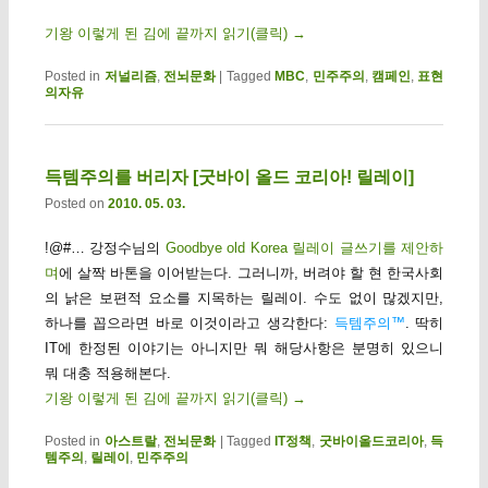
기왕 이렇게 된 김에 끝까지 읽기(클릭)
→
Posted in
저널리즘
,
전뇌문화
|
Tagged
MBC
,
민주주의
,
캠페인
,
표현
의자유
득템주의를 버리자 [굿바이 올드 코리아! 릴레이]
Posted on
2010. 05. 03.
!@#… 강정수님의
Goodbye old Korea 릴레이 글쓰기를 제안하
며
에 살짝 바톤을 이어받는다. 그러니까, 버려야 할 현 한국사회
의 낡은 보편적 요소를 지목하는 릴레이. 수도 없이 많겠지만,
하나를 꼽으라면 바로 이것이라고 생각한다:
득템주의™
. 딱히
IT에 한정된 이야기는 아니지만 뭐 해당사항은 분명히 있으니
뭐 대충 적용해본다.
기왕 이렇게 된 김에 끝까지 읽기(클릭)
→
Posted in
아스트랄
,
전뇌문화
|
Tagged
IT정책
,
굿바이올드코리아
,
득
템주의
,
릴레이
,
민주주의