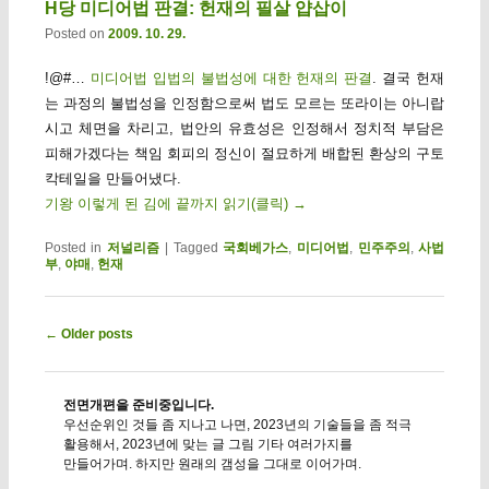
H당 미디어법 판결: 헌재의 필살 얍삽이
Posted on
2009. 10. 29.
!@#…
미디어법 입법의 불법성에 대한 헌재의 판결
. 결국 헌재
는 과정의 불법성을 인정함으로써 법도 모르는 또라이는 아니랍
시고 체면을 차리고, 법안의 유효성은 인정해서 정치적 부담은
피해가겠다는 책임 회피의 정신이 절묘하게 배합된 환상의 구토
칵테일을 만들어냈다.
기왕 이렇게 된 김에 끝까지 읽기(클릭)
→
Posted in
저널리즘
|
Tagged
국회베가스
,
미디어법
,
민주주의
,
사법
부
,
야매
,
헌재
Post navigation
←
Older posts
전면개편을 준비중입니다.
우선순위인 것들 좀 지나고 나면, 2023년의 기술들을 좀 적극
활용해서, 2023년에 맞는 글 그림 기타 여러가지를
만들어가며. 하지만 원래의 갬성을 그대로 이어가며.