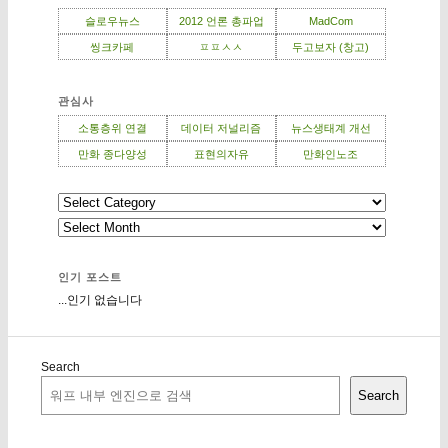
슬로우뉴스
2012 언론 총파업
MadCom
씽크카페
ㅍㅍㅅㅅ
두고보자 (창고)
관심사
소통층위 연결
데이터 저널리즘
뉴스생태계 개선
만화 종다양성
표현의자유
만화인노조
인기 포스트
...인기 없습니다
Search
Search