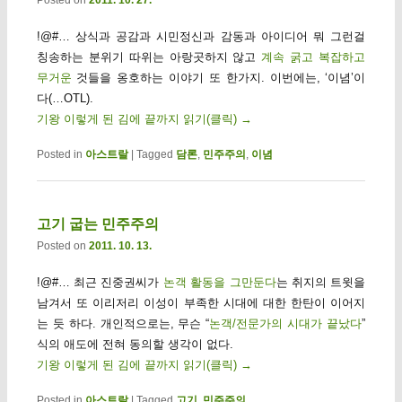
!@#… 상식과 공감과 시민정신과 감동과 아이디어 뭐 그런걸
칭송하는 분위기 따위는 아랑곳하지 않고
계속
굵고
복잡하고
무거운
것들을 옹호하는 이야기 또 한가지. 이번에는, ‘이념’이
다(…OTL).
기왕 이렇게 된 김에 끝까지 읽기(클릭)
→
Posted in
아스트랄
|
Tagged
담론
,
민주주의
,
이념
고기 굽는 민주주의
Posted on
2011. 10. 13.
!@#… 최근 진중권씨가
논객 활동을 그만둔다
는 취지의 트윗을
남겨서 또 이리저리 이성이 부족한 시대에 대한 한탄이 이어지
는 듯 하다. 개인적으로는, 무슨 “
논객/전문가의 시대가 끝났다
”
식의 애도에 전혀 동의할 생각이 없다.
기왕 이렇게 된 김에 끝까지 읽기(클릭)
→
Posted in
아스트랄
|
Tagged
고기
,
민주주의