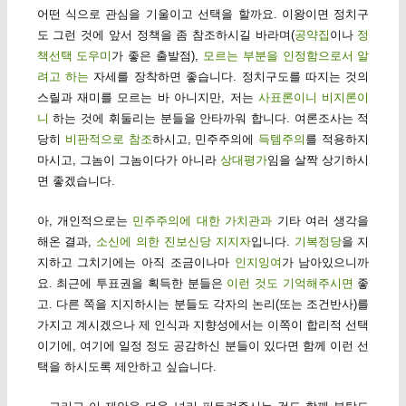
어떤 식으로 관심을 기울이고 선택을 할까요. 이왕이면 정치구
도 그런 것에 앞서 정책을 좀 참조하시길 바라며(
공약집
이나
정
책선택 도우미
가 좋은 출발점),
모르는 부분을 인정함으로서 알
려고 하는
자세를 장착하면 좋습니다. 정치구도를 따지는 것의
스릴과 재미를 모르는 바 아니지만, 저는
사표론이니 비지론이
니
하는 것에 휘둘리는 분들을 안타까워 합니다. 여론조사는 적
당히
비판적으로 참조
하시고, 민주주의에
득템주의
를 적용하지
마시고, 그놈이 그놈이다가 아니라
상대평가
임을 살짝 상기하시
면 좋겠습니다.
아, 개인적으로는
민주주의에 대한 가치관과
기타 여러 생각을
해온 결과,
소신에 의한 진보신당 지지자
입니다.
기복정당
을 지
지하고 그치기에는 아직 조금이나마
인지잉여
가 남아있으니까
요. 최근에 투표권을 획득한 분들은
이런 것도 기억해주시면
좋
고. 다른 쪽을 지지하시는 분들도 각자의 논리(또는 조건반사)를
가지고 계시겠으나 제 인식과 지향성에서는 이쪽이 합리적 선택
이기에, 여기에 일정 정도 공감하신 분들이 있다면 함께 이런 선
택을 하시도록 제안하고 싶습니다.