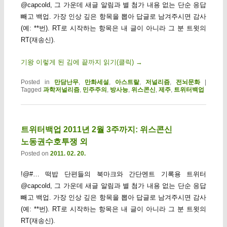
@capcold, 그 가운데 새글 알림과 별 첨가 내용 없는 단순 응답
빼고 백업. 가장 인상 깊은 항목을 뽑아 답글로 남겨주시면 감사
(예: **번). RT로 시작하는 항목은 내 글이 아니라 그 분 트윗의
RT(재송신).
기왕 이렇게 된 김에 끝까지 읽기(클릭)
→
Posted in
만담난무
,
만화세설
,
아스트랄
,
저널리즘
,
전뇌문화
|
Tagged
과학저널리즘
,
민주주의
,
방사능
,
위스콘신
,
제주
,
트위터백업
트위터백업 2011년 2월 3주까지: 위스콘신
노동권수호투쟁 외
Posted on
2011. 02. 20.
!@#… 떡밥 단편들의 북마크와 간단멘트 기록용 트위터
@capcold, 그 가운데 새글 알림과 별 첨가 내용 없는 단순 응답
빼고 백업. 가장 인상 깊은 항목을 뽑아 답글로 남겨주시면 감사
(예: **번). RT로 시작하는 항목은 내 글이 아니라 그 분 트윗의
RT(재송신).